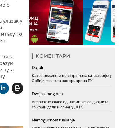
ио о
а улазак у
м.
и гасу, то
јер
КОМЕНТАРИ
г гаса
оразум
Da, ali...
е пута
ну.
Како преживети прва три дана катастрофе у
Србији, и за шта нас припрема ЕУ
Dvojnik mog oca
Вероватно свако од нас има свог двојника
са којим дели и сличну ДНК
Nemogućnost tusiranja