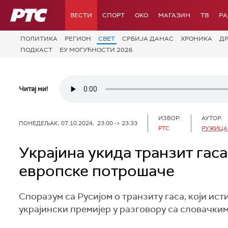
РТС
ВЕСТИ
СПОРТ
OKO
МАГАЗИН
ТВ
Р
ПОЛИТИКА
РЕГИОН
СВЕТ
СРБИЈА ДАНАС
ХРОНИКА
Д
ПОДКАСТ
ЕУ МОГУЋНОСТИ 2026
Читај ми!
ИЗВОР:
АУТОР:
ПОНЕДЕЉАК, 07.10.2024, 23:00 -> 23:33
РТС
РУЖИЦА
Украјина укида транзит гаса 
европске потрошаче
Споразум са Русијом о транзиту гаса, који ист
украјински премијер у разговору са словачким 