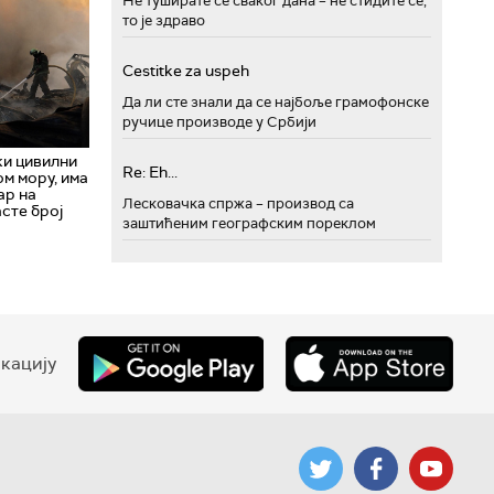
Не туширате се сваког дана – не стидите се,
то је здраво
Cestitke za uspeh
Да ли сте знали да се најбоље грамофонске
ручице производе у Србији
ки цивилни
Re: Eh...
м мору, има
ар на
Лесковачка спржа – производ са
сте број
заштићеним географским пореклом
кацију