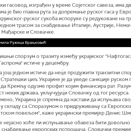
ки гасовод, изграђен у време Сојетског савеза, има дв
ма је био главна рута за допремање руског гаса у Евро
рјинског-руског сукоба испоруке су редуковане на т
једном трасом за снабдевање Италије, Аустрије, Нема
 Мађарске и Словачке.
мила Ружица Врањковић
ишњи спорзум о тразиту између украјиског "Нафтогаса
Гаспрома" истиче у децембру.
а још једном истиче да нец́е продужити транзитни спо
 Стратешки циљ Украјине је да уведе санкције руском 
, да Кремљу одузме профит којим финансира рат. Разу
т неких држава, укључујуц́и Словачку од тог ресурса.
ено, Украјина је спремна да настави да испуњава сво
 у складу са Споразумом о придруживању са Европско
етском повељом", каже украјински премијер Денис Шм
је нејасно хоће ли испуњавање обавеза бити довољно
 снабдевање европских потрошача. Словачки премијер