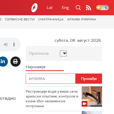
Lat
Eng
Е
СЕРВИСНЕ ВЕСТИ
СМАТРАЧНИЦА
АРХИВА РУБРИКА
субота, 08. август 2026.
Прогноза
Најновије
Рестрикције воде у више села
ариљске општине, контроле и
потвдио
казне због ненаменске
потрошње