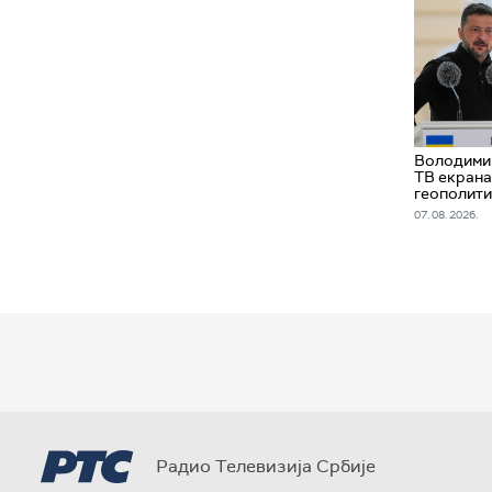
Володимир
ТВ екрана
геополит
07. 08. 2026.
Радио Телевизија Србије