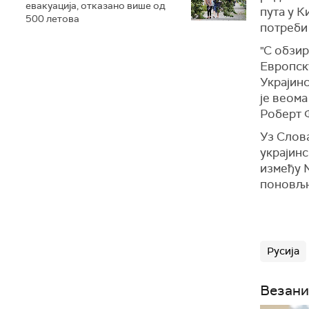
евакуација, отказано више од
пута у К
500 летова
потреби 
"С обзир
Европску
Украјинс
је веома
Роберт 
Уз Слова
украјинс
између М
поновљно
Русија
Везани