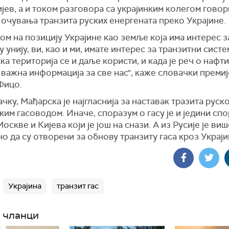
ијев, а и током разговора са украјинким колегом говор
очувања транзита руских енергената преко Украјине.
ом на позицију Украјине као земље која има интерес з
 унију, ви, као и ми, имате интерес за транзитни систе
ка територија се и даље користи, и када је реч о нафти 
 важна информација за све нас", каже словачки преми
Фицо.
чку, Мађарска је најгласнија за наставак тразита руско
ким гасоводом. Иначе, споразум о гасу је и једини сп
оскве и Кијева који је још на снази. А из Русије је виш
 да су отворени за обнову транзиту гаса кроз Украји
Украјина
транзит гас
 чланци