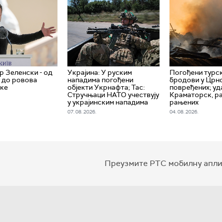
 Зеленски - од
Украјина: У руским
Погођени турс
 до ровова
нападима погођени
бродови у Црно
ике
објекти Укрнафта; Тас:
повређених; уд
Стручњаци НАТО учествују
Краматорск, ра
у украјинским нападима
рањених
07. 08. 2026.
04. 08. 2026.
Преузмите РТС мобилну апли