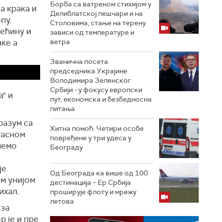
Борба са ватреном стихијом у
а крака и
Делиблатској пешчари и на
пу.
Столовима, стање на терену
рећину и
зависи од температуре и
чке а
ветра
Званична посета
председника Украјине
Володимира Зеленског
Србији - у фокусу европски
" и
пут, економска и безбедносна
питања
разум са
Хитна помоћ: Четири особе
гасном
повређене у три удеса у
мемо
Београду
је
Од Београда ка више од 100
м унијом
дестинација – Ер Србија
ихал.
проширује флоту и мрежу
летова
 за
 је и пре