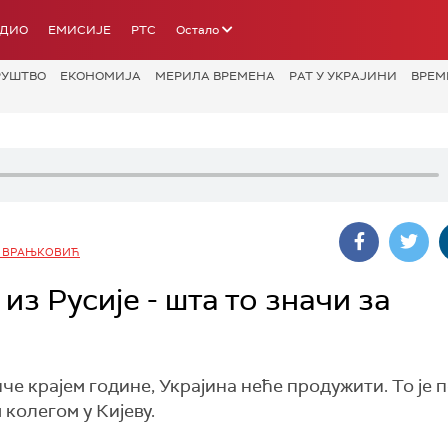
АДИО
ЕМИСИЈЕ
РТС
Остало
РУШТВО
ЕКОНОМИЈА
МЕРИЛА ВРЕМЕНА
РАТ У УКРАЈИНИ
ВРЕМ
 ВРАЊКОВИЋ
из Русије - шта то значи за
иче крајем године, Украјина неће продужити. То је 
колегом у Кијеву.