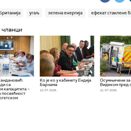
Британија
угаљ
зелена енергија
ефекат стаклене 
 чланци
Хандановић:
Ко је ко у кабинету Ендија
Осумњичени за
ди са
Барнама
Видеком пред 
м капацитета –
22. 07. 2026.
21. 07. 2026.
а посвећност
ергетском