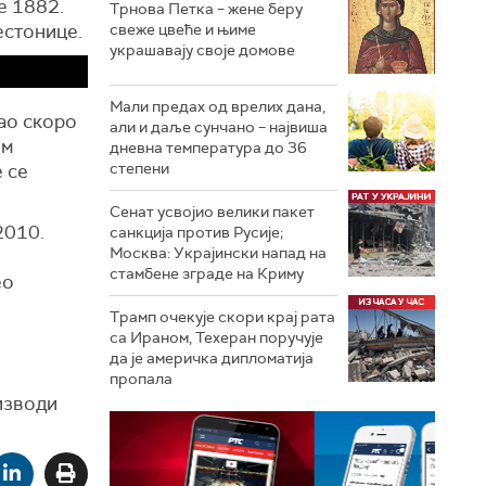
е 1882.
Трнова Петка – жене беру
естонице.
свеже цвеће и њиме
украшавају своје домове
Мали предах од врелих дана,
вао скоро
али и даље сунчано – највиша
ом
дневна температура до 36
степени
е се
Сенат усвојио велики пакет
2010.
санкција против Русије;
Москва: Украјински напад на
стамбене зграде на Криму
ео
Трамп очекује скори крај рата
са Ираном, Техеран поручује
да је америчка дипломатија
пропала
изводи