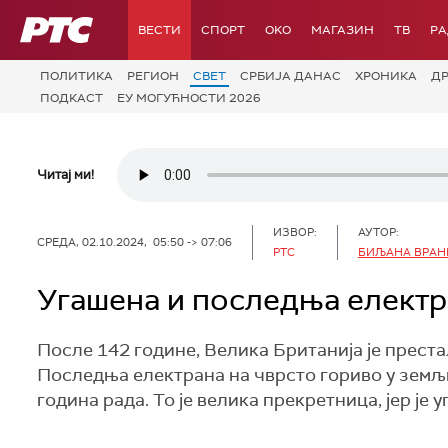
РТС
ВЕСТИ
СПОРТ
OKO
МАГАЗИН
ТВ
Р
ПОЛИТИКА
РЕГИОН
СВЕТ
СРБИЈА ДАНАС
ХРОНИКА
Д
ПОДКАСТ
ЕУ МОГУЋНОСТИ 2026
Читај ми!
ИЗВОР:
АУТОР:
СРЕДА, 02.10.2024, 05:50 -> 07:06
РТС
БИЉАНА ВРАН
Угашена и последња електра
После 142 године, Велика Британија је прест
Последња електрана на чврсто гориво у земљи
година рада. То је велика прекретница, јер је