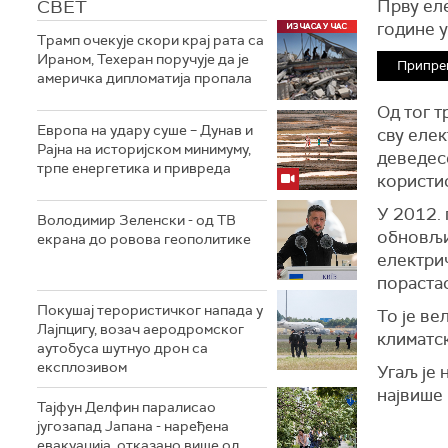
СВЕТ
Прву еле
године 
Трамп очекује скори крај рата са
Ираном, Техеран поручује да је
Припре
америчка дипломатија пропала
Од тог т
Европа на удару суше – Дунав и
сву елек
Рајна на историјском минимуму,
деведесе
трпе енергетика и привреда
користи
У 2012. 
Володимир Зеленски - од ТВ
обновљи
екрана до ровова геополитике
електрич
порастао
Покушај терористичког напада у
То је ве
Лајпцигу, возач аеродромског
климатс
аутобуса шутнуо дрон са
експлозивом
Угаљ је
највише 
Тајфун Делфин паралисао
југозапад Јапана - наређена
евакуација, отказано више од