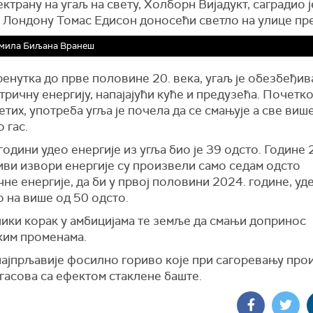
ктрану на угаљ на свету, Холборн Вијадукт, саградио ј
у Лондону Томас Едисон доносећи светло на улице пр
мила Биљана Вранеш
ренутка до прве половине 20. века, угаљ је обезбеђи
тричну енергију, напајајући куће и предузећа. Почетк
тих, употреба угља је почела да се смањује а све виш
о гас.
години удео енергије из угља био је 39 одсто. Године 
ви извори енергије су произвели само седам одсто
не енергије, да би у првој половини 2024. године, уд
 на више од 50 одсто.
лики корак у амбицијама те земље да смањи допринос
ким променама.
 најпрљавије фосилно гориво које при сагоревању про
гасова са ефектом стаклене баште.