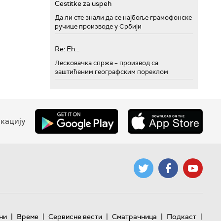
Cestitke za uspeh
Да ли сте знали да се најбоље грамофонске
ручице производе у Србији
Re: Eh...
Лесковачка спржа – производ са
заштићеним географским пореклом
кацију
|
|
|
|
|
ни
Време
Сервисне вести
Сматрачница
Подкаст