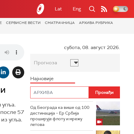
Lat
Eng
Е
СЕРВИСНЕ ВЕСТИ
СМАТРАЧНИЦА
АРХИВА РУБРИКА
субота, 08. август 2026.
Прогноза
Најновије
ји
 угља.
Од Београда ка више од 100
 после 57
дестинација – Ер Србија
 из угља.
проширује флоту и мрежу
летова