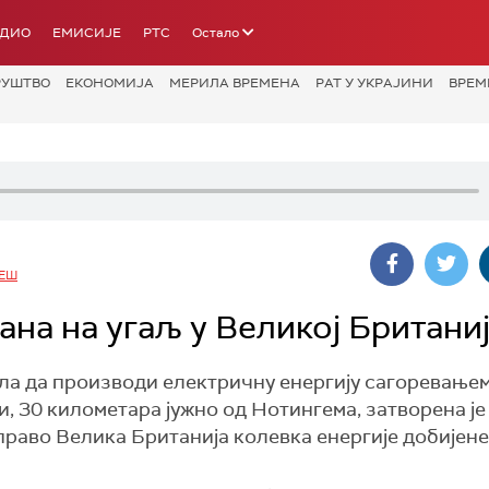
АДИО
ЕМИСИЈЕ
РТС
Остало
РУШТВО
ЕКОНОМИЈА
МЕРИЛА ВРЕМЕНА
РАТ У УКРАЈИНИ
ВРЕМ
ЕШ
на на угаљ у Великој Британи
ала да производи електричну енергију сагоревањем
, 30 километара јужно од Нотингема, затворена је
 управо Велика Британија колевка енергије добијене