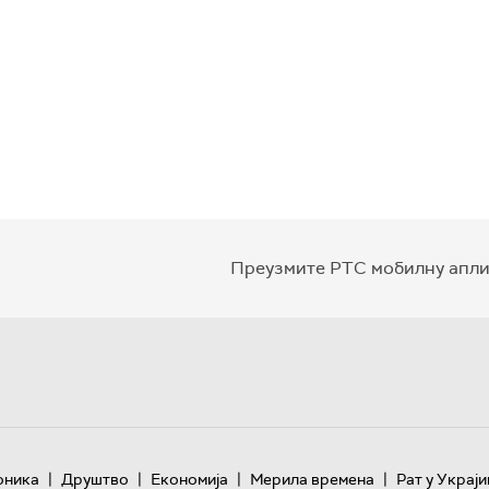
Преузмите РТС мобилну апли
|
|
|
|
оника
Друштво
Економија
Мерила времена
Рат у Украји