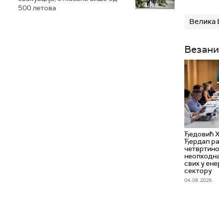
500 летова
Велика 
Везани
Ђедовић 
Ђердап ра
четвртино
неопходн
свих у ен
сектору
04. 08. 2026.