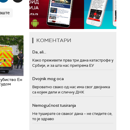
баште
КОМЕНТАРИ
Da, ali...
Како преживети прва три дана катастрофе у
Србији, и за шта нас припрема ЕУ
Dvojnik mog oca
 убиство Ен
судом
Вероватно свако од нас има свог двојника
са којим дели и сличну ДНК
Nemogućnost tusiranja
Не туширате се сваког дана – не стидите се,
то је здраво