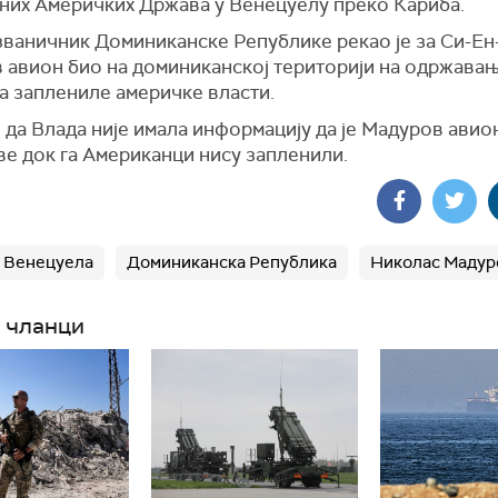
них Америчких Држава у Венецуелу преко Кариба.
ваничник Доминиканске Републике рекао је за Си-Ен-
 авион био на доминиканској територији на одржавањ
га заплениле америчке власти.
 да Влада није имала информацију да је Мадуров авио
ве док га Американци нису запленили.
Венецуела
Доминиканска Република
Николас Мадур
 чланци