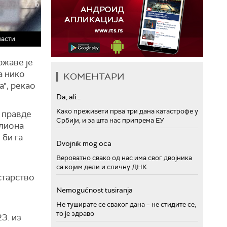
ласти
ржаве је
а нико
КОМЕНТАРИ
а", рекао
Da, ali...
Како преживети прва три дана катастрофе у
 правде
Србији, и за шта нас припрема ЕУ
илиона
 би га
Dvojnik mog oca
Вероватно свако од нас има свог двојника
са којим дели и сличну ДНК
старство
Nemogućnost tusiranja
Не туширате се сваког дана – не стидите се,
то је здраво
3. из