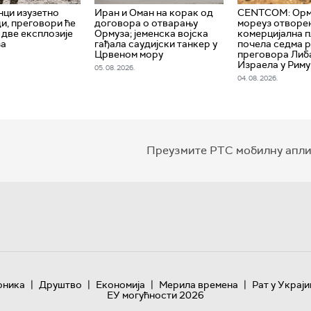
нци изузетно
Иран и Оман на корак од
CENTCOM: Орм
и, преговори ће
договора о отварању
мореуз отворен
 две експлозије
Ормуза; jеменска војска
комерцијална п
за
гађала саудијски танкер у
почела седма 
Црвеном мору
преговора Либ
Израела у Риму
05. 08. 2026.
04. 08. 2026.
Преузмите РТС мобилну апли
|
|
|
|
оника
Друштво
Економија
Мерила времена
Рат у Украји
ЕУ могућности 2026