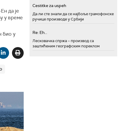
Cestitke za uspeh
Ен да је
Да ли сте знали да се најбоље грамофонске
у у време
ручице производе у Србији
Re: Eh...
н био у
Лесковачка спржа – производ са
заштићеним географским пореклом
о