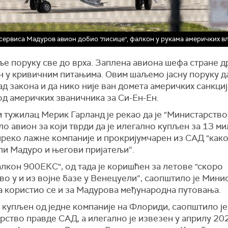
сервиса Мадуров авион добио "лисице", фалкон у рукама америчких в
е поруку све до врха. Заплена авиона шефа стране д
н у кривичним питањима. Овим шаљемо јасну поруку д
ад закона и да нико није ван домета америчких санкциј
 од америчких званичника за Си-Ен-Ен.
 тужилац Мерик Гарланд је рекао да је "Министарство
о авион за који тврди да је илегално купљен за 13 м
реко лажне компаније и прокријумчарен из САД "како
ли Мадуро и његови пријатељи“.
лкон 900ЕКС", од тада је коришћен за летове "скоро
о у и из војне базе у Венецуели“, саопштило је Мини
а користио се и за Мадурова међународна путовања.
 купљен од једне компаније на Флориди, саопштило је
ство правде САД, а илегално је извезен у априлу 202