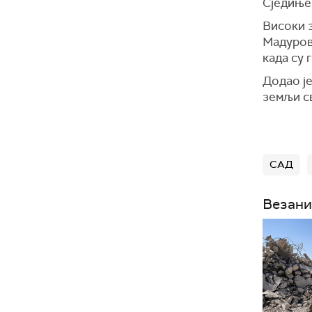
Сједиње
Високи з
Мадуров
када су 
Додао је
земљи с
САД
Везани