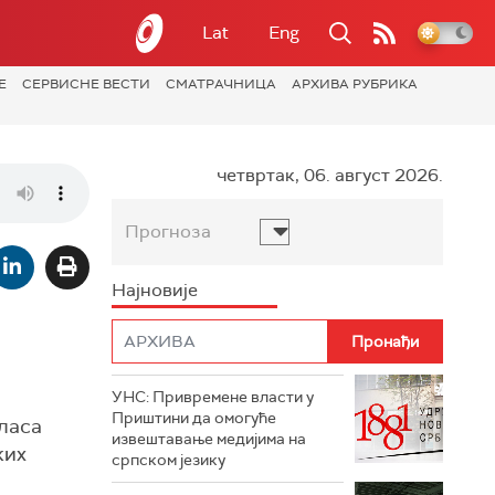
Lat
Eng
Е
СЕРВИСНЕ ВЕСТИ
СМАТРАЧНИЦА
АРХИВА РУБРИКА
четвртак, 06. август 2026.
Прогноза
Најновије
УНС: Привремене власти у
Приштини да омогуће
ласа
извештавање медијима на
ких
српском језику