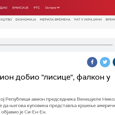
АДИО
ЕМИСИЈЕ
РТС
Остало
РУШТВО
ЕКОНОМИЈА
МЕРИЛА ВРЕМЕНА
РАТ У УКРАЈИНИ
ВРЕМ
ион добио "лисице", фалкон у
кој Републици авион председника Венецуеле Нико
иле да његова куповина представља кршење америч
 објавио је Си-Ен-Ен.