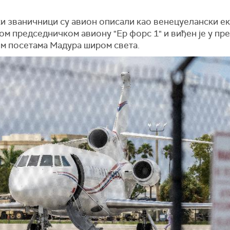
и званичници су авион описали као венецуелански е
ом председничком авиону "Ер форс 1" и виђен је у пр
м посетама Мадура широм света.