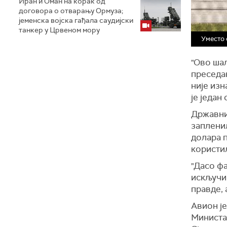
Иран и Оман на корак од
договора о отварању Ормуза;
jеменска војска гађала саудијски
танкер у Црвеном мору
Уместо 
"Ово шаљ
преседа
није изн
је један
Државни
запленил
долара п
користи
"Дасо фа
искључив
правде, 
Авион је
Министар