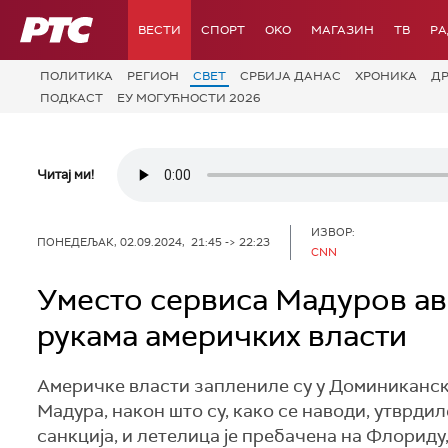
РТС
ВЕСТИ
СПОРТ
OKO
МАГАЗИН
ТВ
Р
ПОЛИТИКА
РЕГИОН
СВЕТ
СРБИЈА ДАНАС
ХРОНИКА
Д
ПОДКАСТ
ЕУ МОГУЋНОСТИ 2026
Читај ми!
ИЗВОР:
ПОНЕДЕЉАК, 02.09.2024, 21:45 -> 22:23
CNN
Уместо сервиса Мадуров ав
рукама америчких власти
Aмеричке власти заплениле су у Доминиканс
Мадура, након што су, како се наводи, утврд
санкција, и летелица је пребачена на Флориду,