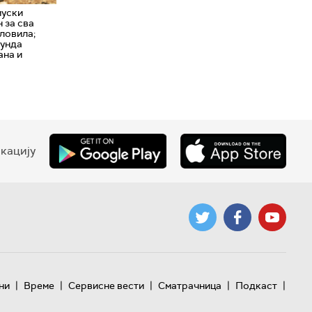
уски
 за сва
ловила;
рунда
ана и
кацију
|
|
|
|
|
ни
Време
Сервисне вести
Сматрачница
Подкаст