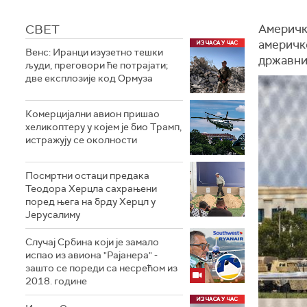
СВЕТ
Америчк
америчк
Венс: Иранци изузетно тешки
државни
људи, преговори ће потрајати;
две експлозије код Ормуза
Комерцијални авион пришао
хеликоптеру у којем је био Трамп,
истражују се околности
Посмртни остаци предака
Теодора Херцла сахрањени
поред њега на брду Херцл у
Јерусалиму
Случај Србина који је замало
испао из авиона "Рајанера" -
зашто се пореди са несрећом из
2018. године