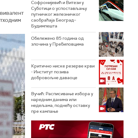
Софронијевић и Витези у
Суботици о успостављању
квивалент
путничког железничког
етходним
саобраћаја Београд–
Будимпешта
Обележено 85 година од
злочина у Пребиловцима
Критично ниске резерве крви
- Институт позива
добровољне даваоце
Вучић: Расписивање избора у
наредним данима или
недељама, поднећу оставку
пре кампање