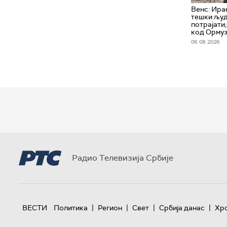
Венс: Ира
тешки људ
потрајати;
код Орму
06. 08. 2026.
Радио Телевизија Србије
|
|
|
|
ВЕСТИ
Политика
Регион
Свет
Србија данас
Хр