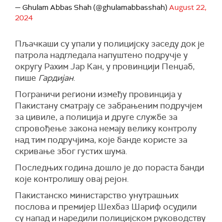
— Ghulam Abbas Shah (@ghulamabbasshah)
August 22,
2024
Пљачкаши су упали у полицијску заседу док је
патрола надгледала напуштено подручје у
округу Рахим Јар Кан, у провинцији Пенџаб,
пише
Гардијан
.
Пограничи региони између провинција у
Пакистану сматрају се забрањеним подручјем
за цивиле, а полиција и друге службе за
спровођење закона немају велику контролу
над тим подручјима, које банде користе за
скривање због густих шума.
Последњих година дошло је до пораста банди
које контролишу овај рејон.
Пакистанско министарство унутрашњих
послова и премијер Шехбаз Шариф осудили
су напад и наредили полицијском руководству