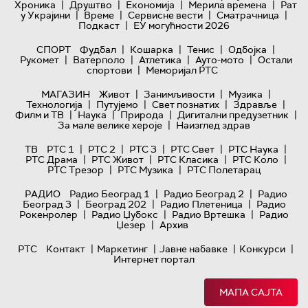
|
|
|
|
Хроника
Друштво
Економија
Мерила времена
Рат
|
|
|
|
у Украјини
Време
Сервисне вести
Сматрачница
|
Подкаст
ЕУ могућности 2026
|
|
|
|
СПОРТ
Фудбал
Кошарка
Тенис
Одбојка
|
|
|
|
Рукомет
Ватерполо
Атлетика
Ауто-мото
Остали
|
спортови
Меморијал РТС
|
|
|
МАГАЗИН
Живот
Занимљивости
Музика
|
|
|
|
Технологијa
Путујемо
Свет познатих
Здравље
|
|
|
|
Филм и ТВ
Наука
Природа
Дигитални предузетник
|
За мале велике хероје
Наизглед здрав
|
|
|
|
|
ТВ
РТС 1
РТС 2
РТС 3
РТС Свет
РТС Наука
|
|
|
|
РТС Драма
РТС Живот
РТС Класика
РТС Коло
|
|
РТС Трезор
РТС Музика
РТС Полетарац
|
|
РАДИО
Радио Београд 1
Радио Београд 2
Радио
|
|
|
Београд 3
Београд 202
Радио Плетеница
Радио
|
|
|
Рокенролер
Радио Џубокс
Радио Вртешка
Радио
|
Џезер
Архив
|
|
|
|
РТС
Контакт
Маркетинг
Јавне набавке
Конкурси
Интернет портал
МАПА САЈТА