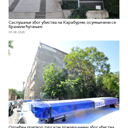
Саслушање због убиства на Карабурми, осумњичени се
бранили ћутањем
05. 08. 2026.
Одређен притвор турском држављанину због убиства