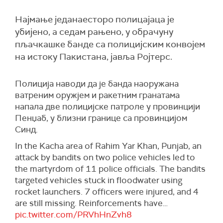
Најмање једанаесторо полицајаца је
убијено, а седам рањено, у обрачуну
пљачкашке банде са полицијским конвојем
на истоку Пакистана, јавља Ројтерс.
Полиција наводи да је банда наоружана
ватреним оружјем и ракетним гранатама
напала две полицијске патроле у провинцији
Пенџаб, у близни границе са провинцијом
Синд.
In the Kacha area of Rahim Yar Khan, Punjab, an
attack by bandits on two police vehicles led to
the martyrdom of 11 police officials. The bandits
targeted vehicles stuck in floodwater using
rocket launchers. 7 officers were injured, and 4
are still missing. Reinforcements have…
pic.twitter.com/PRVhHnZvh8