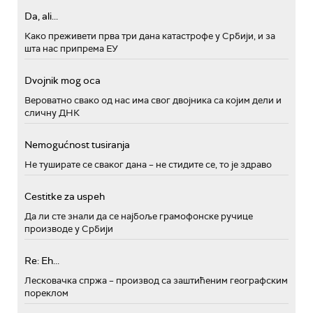
Da, ali...
Како преживети прва три дана катастрофе у Србији, и за
шта нас припрема ЕУ
Dvojnik mog oca
Вероватно свако од нас има свог двојника са којим дели и
сличну ДНК
Nemogućnost tusiranja
Не туширате се сваког дана – не стидите се, то је здраво
Cestitke za uspeh
Да ли сте знали да се најбоље грамофонске ручице
производе у Србији
Re: Eh...
Лесковачка спржа – производ са заштићеним географским
пореклом