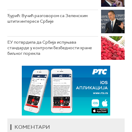
Ђурић: Вучић разговором са Зеленским
штити интересе Србије
ЕУ потврдила да Србија испуњава
стандарде у контроли безбедности хране
биљног порекла
КОМЕНТАРИ