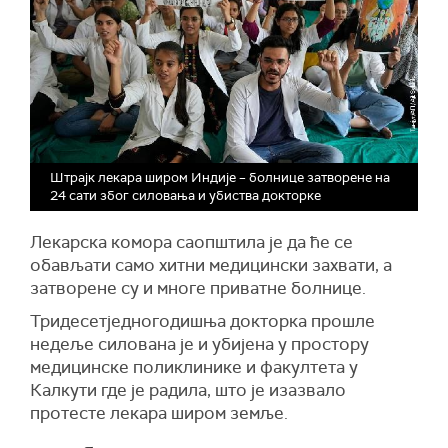
Штрајк лекара широм Индије – болнице затворене на
24 сати због силовања и убиства докторке
Лекарска комора саопштила је да ће се
обављати само хитни медицински захвати, а
затворене су и многе приватне болнице.
Тридесетједногодишња докторка прошле
недеље силована је и убијена у простору
медицинске поликлинике и факултета у
Калкути где је радила, што је изазвало
протесте лекара широм земље.