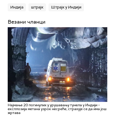
Индија
штрајк
Штрајк у Индији
Везани чланци
Најмање 20 погинулих у урушавању тунела у Индији –
експлозија метана узрок несреће, страхује се да има још
жртава