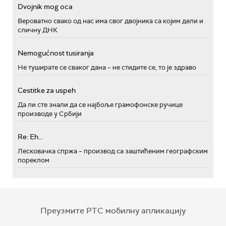
Dvojnik mog oca
Вероватно свако од нас има свог двојника са којим дели и
сличну ДНК
Nemogućnost tusiranja
Не туширате се сваког дана – не стидите се, то је здраво
Cestitke za uspeh
Да ли сте знали да се најбоље грамофонске ручице
производе у Србији
Re: Eh...
Лесковачка спржа – производ са заштићеним географским
пореклом
Преузмите РТС мобилну апликацију