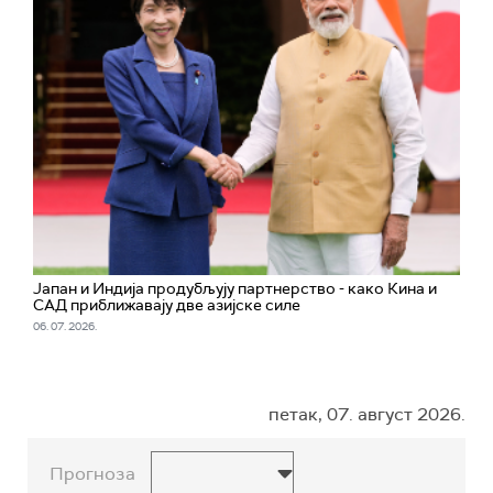
Јапан и Индија продубљују партнерство - како Кина и
САД приближавају две азијске силе
06. 07. 2026.
петак, 07. август 2026.
Прогноза