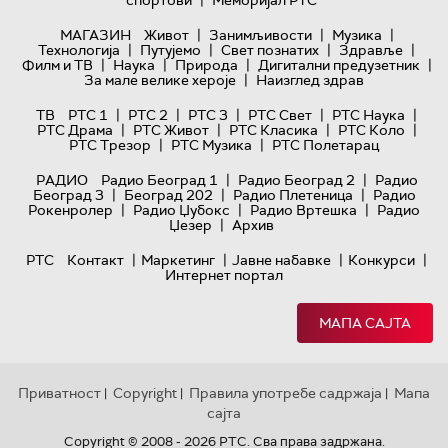
|
спортови
Меморијал РТС
|
|
|
МАГАЗИН
Живот
Занимљивости
Музика
|
|
|
|
Технологијa
Путујемо
Свет познатих
Здравље
|
|
|
|
Филм и ТВ
Наука
Природа
Дигитални предузетник
|
За мале велике хероје
Наизглед здрав
|
|
|
|
|
ТВ
РТС 1
РТС 2
РТС 3
РТС Свет
РТС Наука
|
|
|
|
РТС Драма
РТС Живот
РТС Класика
РТС Коло
|
|
РТС Трезор
РТС Музика
РТС Полетарац
|
|
РАДИО
Радио Београд 1
Радио Београд 2
Радио
|
|
|
Београд 3
Београд 202
Радио Плетеница
Радио
|
|
|
Рокенролер
Радио Џубокс
Радио Вртешка
Радио
|
Џезер
Архив
|
|
|
|
РТС
Контакт
Маркетинг
Јавне набавке
Конкурси
Интернет портал
МАПА САЈТА
Приватност
Copyright
Правила употребе садржаја
Мапа
|
|
|
сајта
Copyright © 2008 - 2026 РТС. Сва права задржана.