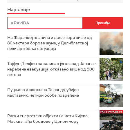
Најновије
На Жарачкој планини и даље гори више од
80 хектара борове шуме, у Делиблатској
пешчари боља ситуација
Тајфун Делфин паралисао југозапад Јапана -
наређена евакуација, отказано више од 500
летова
Пуцњава у школи на Тајланду, убијен
наставник, четири особе повређене
Руски енергетски објекти на мети Кијева;
Москва гађа бродове у Црном мору