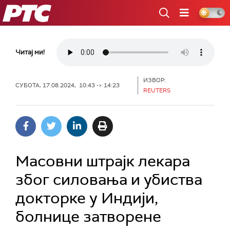
РТС
Читај ми!
ИЗВОР:
СУБОТА, 17.08.2024, 10:43 -> 14:23
REUTERS
Масовни штрајк лекара
због силовања и убиства
докторке у Индији,
болнице затворене