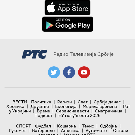
Радио Телевизија Србије
|
|
|
|
ВЕСТИ
Политика
Регион
Свет
Србија данас
|
|
|
|
Хроника
Друштво
Економија
Мерила времена
Рат
|
|
|
|
у Украјини
Време
Сервисне вести
Сматрачница
|
Подкаст
ЕУ могућности 2026
|
|
|
|
СПОРТ
Фудбал
Кошарка
Тенис
Одбојка
|
|
|
|
Рукомет
Ватерполо
Атлетика
Ауто-мото
Остали