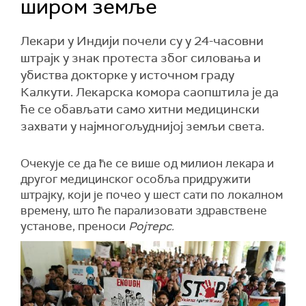
широм земље
Лекари у Индији почели су у 24-часовни
штрајк у знак протеста због силовања и
убиства докторке у источном граду
Калкути. Лекарска комора саопштила је да
ће се обављати само хитни медицински
захвати у најмногољуднијој земљи света.
Очекује се да ће се више од милион лекара и
другог медицинског особља придружити
штрајку, који је почео у шест сати по локалном
времену, што ће парализовати здравствeне
установе, преноси
Ројтерс.