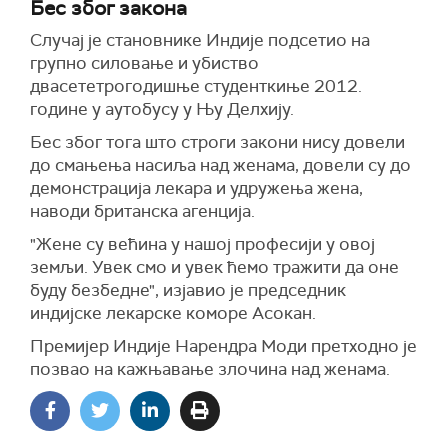
Бес због закона
Случај је становнике Индије подсетио на
групно силовање и убиство
двасететрогодишње студенткиње 2012.
године у аутобусу у Њу Делхију.
Бес због тога што строги закони нису довели
до смањења насиља над женама, довели су до
демонстрација лекара и удружења жена,
наводи британска агенција.
"Жене су већина у нашој професији у овој
земљи. Увек смо и увек ћемо тражити да оне
буду безбедне", изјавио је председник
индијске лекарске коморе Асокан.
Премијер Индије Нарендра Моди претходно је
позвао на кажњавање злочина над женама.