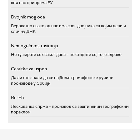
шта нас припрема ЕУ
Dvojnik mog oca
Вероватно свако од нас има свог двојника са којим дели и
сличну ДНК
Nemogućnost tusiranja
Не туширате се сваког дана – не стидите се, то је здраво
Cestitke za uspeh
Да ли сте знали да се најбоље грамофонске ручице
производе у Србији
Re: Eh...
Лесковачка спржа – производ са заштићеним географским
пореклом