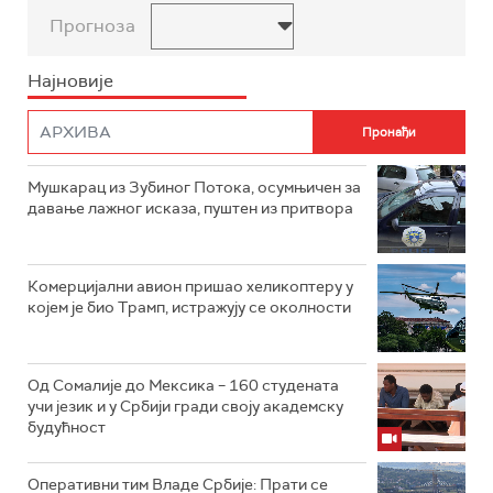
Прогноза
Најновије
Мушкарац из Зубиног Потока, осумњичен за
давање лажног исказа, пуштен из притвора
Комерцијални авион пришао хеликоптеру у
којем је био Трамп, истражују се околности
Од Сомалије до Мексика – 160 студената
учи језик и у Србији гради своју академску
будућност
Оперативни тим Владе Србије: Прати се