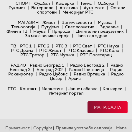
|
|
|
|
СПОРТ
Фудбал
Кошарка
Тенис
Одбојка
|
|
|
|
Рукомет
Ватерполо
Атлетика
Ауто-мото
Остали
|
спортови
Меморијал РТС
|
|
|
МАГАЗИН
Живот
Занимљивости
Музика
|
|
|
|
Технологијa
Путујемо
Свет познатих
Здравље
|
|
|
|
Филм и ТВ
Наука
Природа
Дигитални предузетник
|
За мале велике хероје
Наизглед здрав
|
|
|
|
|
ТВ
РТС 1
РТС 2
РТС 3
РТС Свет
РТС Наука
|
|
|
|
РТС Драма
РТС Живот
РТС Класика
РТС Коло
|
|
РТС Трезор
РТС Музика
РТС Полетарац
|
|
РАДИО
Радио Београд 1
Радио Београд 2
Радио
|
|
|
Београд 3
Београд 202
Радио Плетеница
Радио
|
|
|
Рокенролер
Радио Џубокс
Радио Вртешка
Радио
|
Џезер
Архив
|
|
|
|
РТС
Контакт
Маркетинг
Јавне набавке
Конкурси
Интернет портал
МАПА САЈТА
Приватност
Copyright
Правила употребе садржаја
Мапа
|
|
|