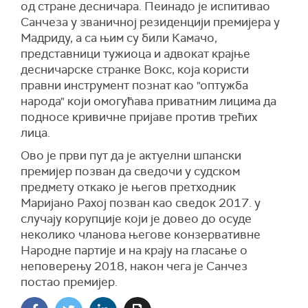
од стране десничара. Пеинадо је испитивао
Санчеза у званичној резиденцији премијера у
Мадриду, а са њим су били Камачо,
представници тужиоца и адвокат крајње
десничарске странке Вокс, која користи
правни инструмент познат као "оптужба
народа" који омогућава приватним лицима да
подносе кривичне пријаве против трећих
лица.
Ово је први пут да је актуелни шпански
премијер позван да сведочи у судском
предмету откако је његов претходник
Маријано Рахој позван као сведок 2017. у
случају корупције који је довео до осуде
неколико чланова његове конзервативне
Народне партије и на крају на гласање о
неповерењу 2018, након чега је Санчез
постао премијер.