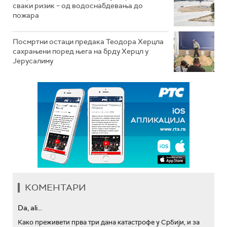
сваки ризик – од водоснабдевања до
пожара
Посмртни остаци предака Теодора Херцла
сахрањени поред њега на брду Херцл у
Јерусалиму
КОМЕНТАРИ
Da, ali...
Како преживети прва три дана катастрофе у Србији, и за