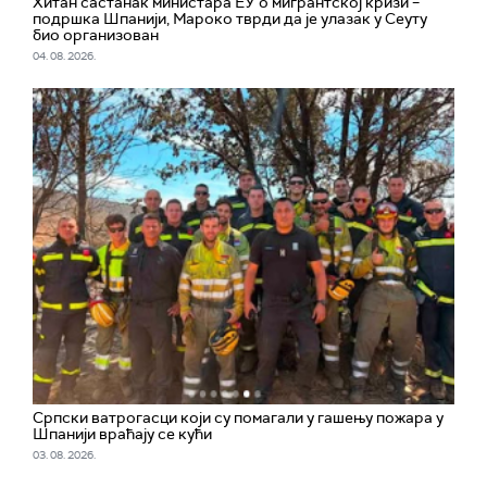
Хитан састанак министара ЕУ о мигрантској кризи –
подршка Шпанији, Мароко тврди да је улазак у Сеуту
био организован
04. 08. 2026.
Српски ватрогасци који су помагали у гашењу пожара у
Шпанији враћају се кући
03. 08. 2026.