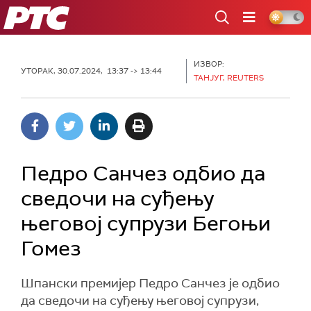
РТС
ИЗВОР:
УТОРАК, 30.07.2024, 13:37 -> 13:44
ТАНЈУГ, REUTERS
Педро Санчез одбио да
сведочи на суђењу
његовој супрузи Бегоњи
Гомез
Шпански премијер Педро Санчез је одбио
да сведочи на суђењу његовој супрузи,