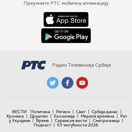
Преузмите РТС мобилну апликацију
Радио Телевизија Србије
|
|
|
|
ВЕСТИ
Политика
Регион
Свет
Србија данас
|
|
|
|
Хроника
Друштво
Економија
Мерила времена
Рат
|
|
|
|
у Украјини
Време
Сервисне вести
Сматрачница
|
Подкаст
ЕУ могућности 2026