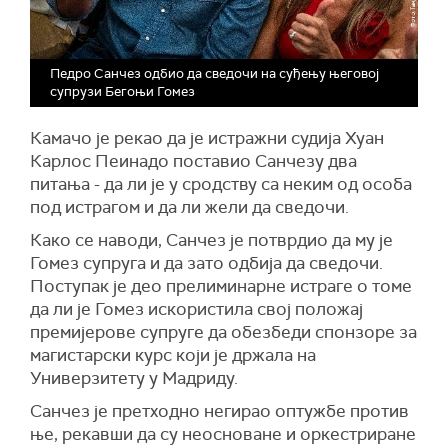
Педро Санчез одбио да сведочи на суђењу његовој
супрузи Бегоњи Гомез
Камачо је рекао да је истражни судија Хуан
Карлос Пеинадо поставио Санчезу два
питања - да ли је у сродству са неким од особа
под истрагом и да ли жели да сведочи.
Како се наводи, Санчез је потврдио да му је
Гомез супруга и да зато одбија да сведочи.
Поступак је део прелиминарне истраге о томе
да ли је Гомез искористила свој положај
премијерове супруге да обезбеди спонзоре за
магистарски курс који је држала на
Универзитету у Мадриду.
Санчез је претходно негирао оптужбе против
ње, рекавши да су неосноване и оркестриране