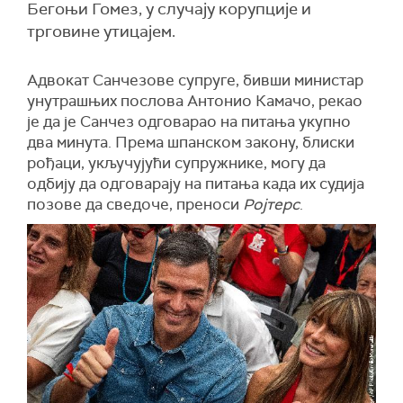
Бегоњи Гомез, у случају корупције и
трговине утицајем.
Адвокат Санчезове супруге, бивши министар
унутрашњих послова Антонио Камачо, рекао
је да је Санчез одговарао на питања укупно
два минута. Према шпанском закону, блиски
рођаци, укључујући супружнике, могу да
одбију да одговарају на питања када их судија
позове да сведоче, преноси
Ројтерс
.