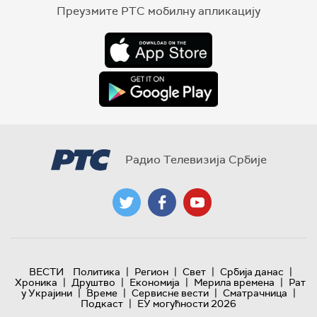
Преузмите РТС мобилну апликацију
Радио Телевизија Србије
|
|
|
|
ВЕСТИ
Политика
Регион
Свет
Србија данас
|
|
|
|
Хроника
Друштво
Економија
Мерила времена
Рат
|
|
|
|
у Украјини
Време
Сервисне вести
Сматрачница
|
Подкаст
ЕУ могућности 2026