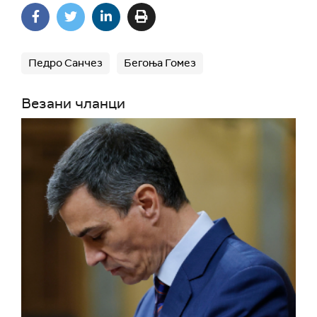
Педро Санчез
Бегоња Гомез
Везани чланци