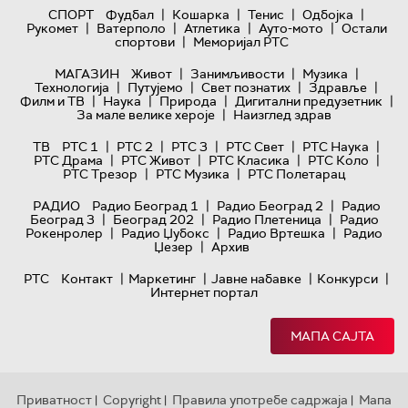
|
|
|
|
СПОРТ
Фудбал
Кошарка
Тенис
Одбојка
|
|
|
|
Рукомет
Ватерполо
Атлетика
Ауто-мото
Остали
|
спортови
Меморијал РТС
|
|
|
МАГАЗИН
Живот
Занимљивости
Музика
|
|
|
|
Технологијa
Путујемо
Свет познатих
Здравље
|
|
|
|
Филм и ТВ
Наука
Природа
Дигитални предузетник
|
За мале велике хероје
Наизглед здрав
|
|
|
|
|
ТВ
РТС 1
РТС 2
РТС 3
РТС Свет
РТС Наука
|
|
|
|
РТС Драма
РТС Живот
РТС Класика
РТС Коло
|
|
РТС Трезор
РТС Музика
РТС Полетарац
|
|
РАДИО
Радио Београд 1
Радио Београд 2
Радио
|
|
|
Београд 3
Београд 202
Радио Плетеница
Радио
|
|
|
Рокенролер
Радио Џубокс
Радио Вртешка
Радио
|
Џезер
Архив
|
|
|
|
РТС
Контакт
Маркетинг
Јавне набавке
Конкурси
Интернет портал
МАПА САЈТА
Приватност
Copyright
Правила употребе садржаја
Мапа
|
|
|