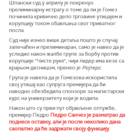
Шпански суд у априлу је покренуо
прелиминарну истрагу о томе да ли је Гомез
починила кривично дело трговине утицајем и
корупцију током обављања свог приватног
посла.
Суд није изнео више детаља пошто је случај
запечаћен и прелиминаран, само је навео да је
уследио након жалбе групе за борбу против
корупције "Чисте руке", чији лидер има везе са
крајњом десницом, пренео је
Ројтерс
.
Група је навела да је Гомезова искористила
свој утицај као супруга премијера да би
наводно обезбедила спонзоре за магистарски
курс на универзитету који је водила.
Након што су први пут објављене оптужбе,
премијер Педро
Педро Санчез је разматрао да
поднесе оставку, али је после неколико дана
саопштио да ће задржати своју функцију
.