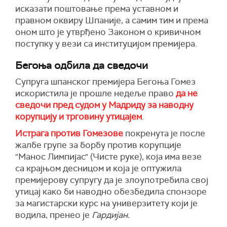
исказати поштовање према уставном и
правном оквиру Шпаније, а самим тим и према
оном што је утврђено Законом о кривичном
поступку у вези са институцијом премијера.
Бегоња одбила да сведочи
Супруга шпанског премијера Бегоња Гомез
искористила је прошле недеље право
да не
сведочи пред судом у Мадриду за наводну
корупцију и трговину утицајем
.
Истрага против Гомезове
покренута је после
жалбе групе за борбу против корупције
"Манос Лимпијас" (Чисте руке), која има везе
са крајњом десницом и која је оптужила
премијерову супругу да је злоупотребила свој
утицај како би наводно обезбедила спонзоре
за магистарски курс на универзитету који је
водила, пренео је
Гардијан.