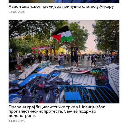
Авион шпанског премијера принудно слетео у Анкару
03. 05. 2026.
Прерани крај бициклистичке трке у Шпанији због
пропалестинских протеста, Санчез подржао
демонстранте
14. 09. 2025.