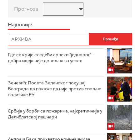
Прогноза
Најновије
Где се крије следећи српски "једнорог" –
добра идеја није довољна за успех
Зечевић: Посета Зеленског покушај
Београда да покаже да није против спољне
политике ЕУ
Србија у борби са пожарима, најкритичније у
Делиблатској пешчари
Андраш Бака прихватио номинацију за