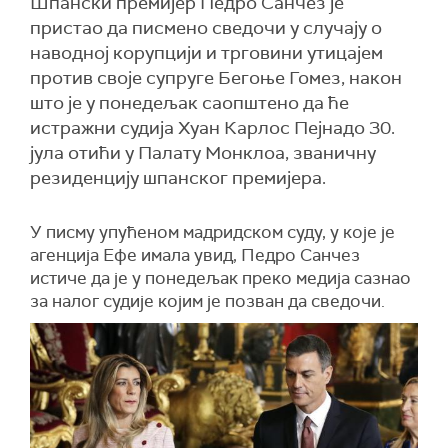
Шпански премијер Педро Санчез је
пристао да писмено сведочи у случају о
наводној корупцији и трговини утицајем
против своје супруге Бегоње Гомез, након
што је у понедељак саопштено да ће
истражни судија Хуан Карлос Пејнадо 30.
јула отићи у Палату Монклоа, званичну
резиденцију шпанског премијера.
У писму упућеном мадридском суду, у које је
агенција Ефе имала увид, Педро Санчез
истиче да је у понедељак преко медија сазнао
за налог судије којим је позван да сведочи.