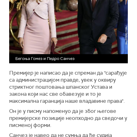
Бегоња Гомез и Педро Санчез
Премијер је написао да је спреман да ''сарађује
са администрацијом правде, увек у оквиру
стриктног поштовања шпанског Устава и
закона који нас све обавезује и то је
максимална гаранција наше владавине права".
Он је у писму напоменуо да је због његове
премијерске позиције неопходно да сведочи у
писменој форми.
Санчез је навео да не сумња да ће судија