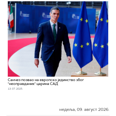
Санчез позвао на европско јединство због
"неоправданих" царина САД
13. 07. 2025.
недеља, 09. август 2026.