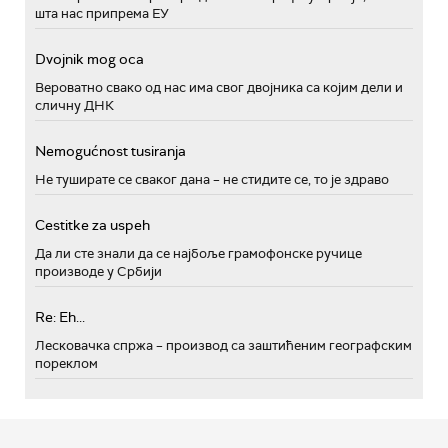
шта нас припрема ЕУ
Dvojnik mog oca
Вероватно свако од нас има свог двојника са којим дели и
сличну ДНК
Nemogućnost tusiranja
Не туширате се сваког дана – не стидите се, то је здраво
Cestitke za uspeh
Да ли сте знали да се најбоље грамофонске ручице
производе у Србији
Re: Eh...
Лесковачка спржа – производ са заштићеним географским
пореклом