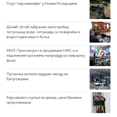
Скуп "најснажнијих" у Новим Козарцима
Дачић: Штаб забранио непотребну
потрошњу воде, ситуација са пожарима и
водостајем нешто боља
МОЛ: Преговори са продавцем НИС-а и
надлежним органима напредују ка завршној
фази
Путничка возила најдуже чекају на
Батровцима
Евродизел скупљи за динар, цена бензина
непромењена