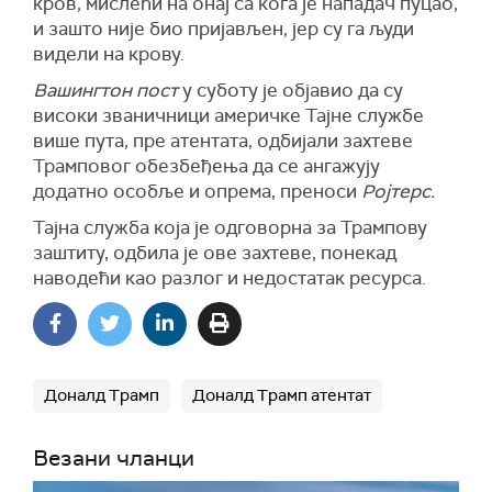
кров, мислећи на онај са кога је нападач пуцао,
и зашто није био пријављен, јер су га људи
видели на крову.
Вашингтон пост
у суботу је објавио да су
високи званичници америчке Тајне службе
више пута, пре атентата, одбијали захтеве
Трамповог обезбеђења да се ангажују
додатно особље и опрема, преноси
Ројтерс.
Тајна служба која је одговорна за Трампову
заштиту, одбила је ове захтеве, понекад
наводећи као разлог и недостатак ресурса.
Доналд Трамп
Доналд Трамп атентат
Везани чланци