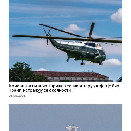
Комерцијални авион пришао хеликоптеру у којем је био
Трамп, истражују се околности
05. 08. 2026.