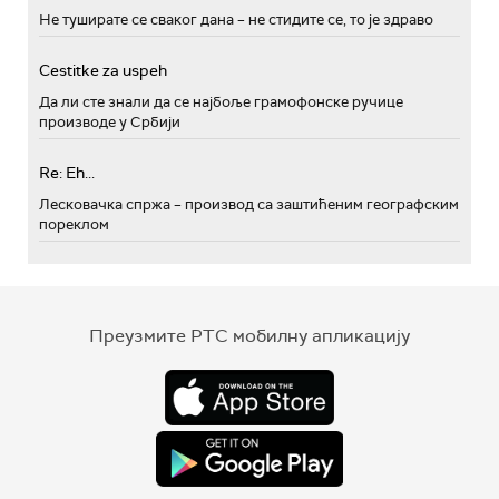
Не туширате се сваког дана – не стидите се, то је здраво
Cestitke za uspeh
Да ли сте знали да се најбоље грамофонске ручице
производе у Србији
Re: Eh...
Лесковачка спржа – производ са заштићеним географским
пореклом
Преузмите РТС мобилну апликацију