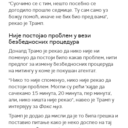
''Суочимо се с тим, нешто посебно се
догодило прошле седмице. Ту сам само уз
божју помоћ, иначе не бих био пред вама'',
рекао је Трамп.
Није постојао проблем у вези
безбедносних процедура
Доналд Трамо је рекао да нико није ни
поменуо да постоји било какав проблем, нити
предлог за измену безбедносних процеруда
на митингу у коме је покушан атентат.
"Нико то није споменуо, нико није рекао да
постоји проблем. Могли су рећи 'хајде да
сачекамо 15 минута, 20 минута, пер минута',
али, нико ништа није рекао", навео је Трамп у
интервјуу за
Фокс њуз.
Трамп је додао да мисли да је то била грешка и
поставио питање како је неко доспео на тај