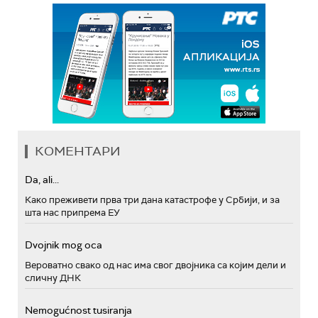
КОМЕНТАРИ
Da, ali...
Како преживети прва три дана катастрофе у Србији, и за
шта нас припрема ЕУ
Dvojnik mog oca
Вероватно свако од нас има свог двојника са којим дели и
сличну ДНК
Nemogućnost tusiranja