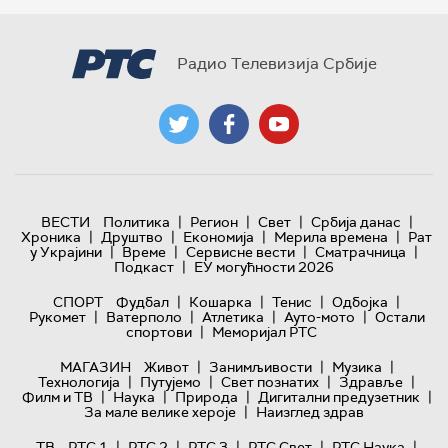
Радио Телевизија Србије
|
|
|
|
ВЕСТИ
Политика
Регион
Свет
Србија данас
|
|
|
|
Хроника
Друштво
Економија
Мерила времена
Рат
|
|
|
|
у Украјини
Време
Сервисне вести
Сматрачница
|
Подкаст
ЕУ могућности 2026
|
|
|
|
СПОРТ
Фудбал
Кошарка
Тенис
Одбојка
|
|
|
|
Рукомет
Ватерполо
Атлетика
Ауто-мото
Остали
|
спортови
Меморијал РТС
|
|
|
МАГАЗИН
Живот
Занимљивости
Музика
|
|
|
|
Технологијa
Путујемо
Свет познатих
Здравље
|
|
|
|
Филм и ТВ
Наука
Природа
Дигитални предузетник
|
За мале велике хероје
Наизглед здрав
|
|
|
|
|
ТВ
РТС 1
РТС 2
РТС 3
РТС Свет
РТС Наука