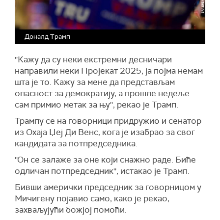
Доналд Трамп
''Кажу да су неки екстремни десничари
направили неки Пројекат 2025, ја појма немам
шта је то. Кажу за мене да представљам
опасност за демократију, а прошле недеље
сам примио метак за њу'', рекао је Трамп.
Трампу се на говорници придружио и сенатор
из Охаја Џеј Ди Венс, кога је изабрао за свог
кандидата за потпредседника.
''Он се залаже за оне који снажно раде. Биће
одличан потпредседник'', истакао је Трамп.
Бивши амерички председник за говорницом у
Мичигену појавио само, како је рекао,
захваљујући божјој помоћи.