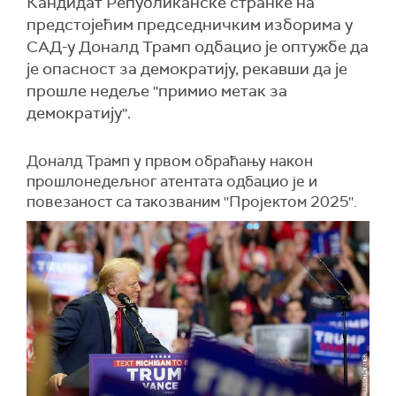
Кандидат Републиканске странке на
предстојећим председничким изборима у
САД-у Доналд Трамп одбацио је оптужбе да
је опасност за демократију, рекавши да је
прошле недеље ''примио метак за
демократију''.
Доналд Трамп у првом обраћању након
прошлонедељног атентата одбацио је и
повезаност са такозваним ''Пројектом 2025''.