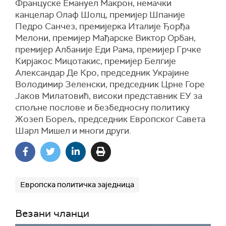
Француске Емануел Макрон, немачки
канцелар Олаф Шолц, премијер Шпаније
Педро Санчез, премијерка Италије Ђорђа
Мелони, премијер Мађарске Виктор Орбан,
премијер Албаније Еди Рама, премијер Грчке
Кирјакос Мицотакис, премијер Белгије
Александар Де Кро, председник Украјине
Володимир Зеленски, председник Црне Горе
Јаков Милатовић, високи представник ЕУ за
спољне послове и безбедносну политику
Жозеп Борељ, председник Европског Савета
Шарл Мишел и многи други.
Европска политичка заједница
Везани чланци