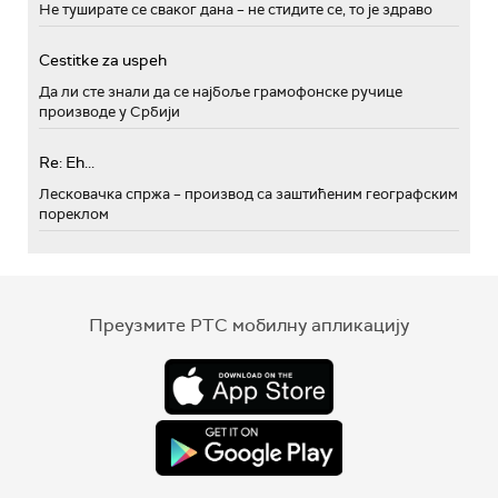
Не туширате се сваког дана – не стидите се, то је здраво
Cestitke za uspeh
Да ли сте знали да се најбоље грамофонске ручице
производе у Србији
Re: Eh...
Лесковачка спржа – производ са заштићеним географским
пореклом
Преузмите РТС мобилну апликацију