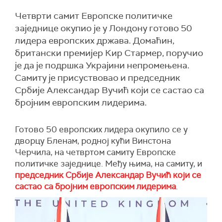
Четврти самит Европске политичке
заједнице окупио је у Лондону готово 50
лидера европских држава. Домаћин,
британски премијер Кир Стармер, поручио
је да је подршка Украјини непромењена.
Самиту је присуствовао и председник
Србије Александар Вучић који се састао са
бројним европским лидерима.
Готово 50 европских лидера окупило се у
дворцу Бленам, родној кући Винстона
Черчила, на четвртом самиту Европске
политичке заједнице. Међу њима, на самиту, и
председник Србије Александар Вучић који се
састао са бројним европским лидерима
.