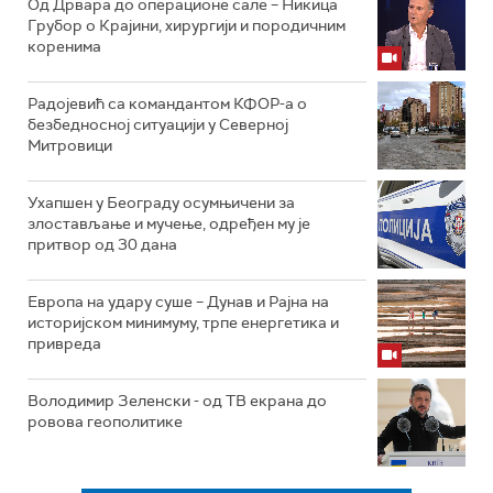
Од Дрвара до операционе сале – Никица
Грубор о Крајини, хирургији и породичним
коренима
Радојевић са командантом КФОР-а о
безбедносној ситуацији у Северној
Митровици
Ухапшен у Београду осумњичени за
злостављање и мучење, одређен му је
притвор од 30 дана
Европа на удару суше – Дунав и Рајна на
историјском минимуму, трпе енергетика и
привреда
Володимир Зеленски - од ТВ екрана до
ровова геополитике