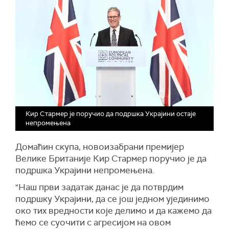
Кир Стармер је поручио да подршка Украјини остаје
непромењена
Домаћин скупа, новоизабрани премијер
Велике Британије Кир Стармер поручио је да
подршка Украјини непромењена.
"Наш први задатак данас је да потврдим
подршку Украјини, да се још једном ујединимо
око тих вредности које делимо и да кажемо да
ћемо се суочити с агресијом на овом