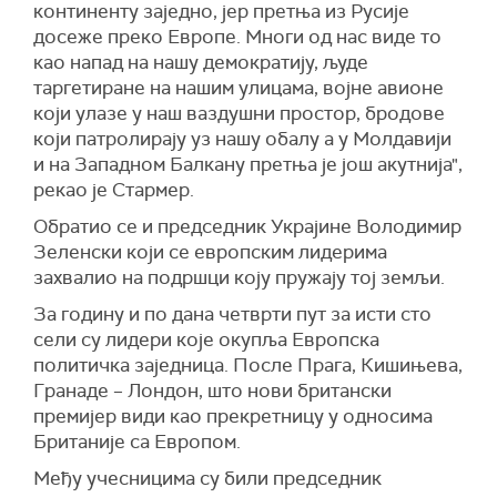
континенту заједно, јер претња из Русије
досеже преко Европе. Многи од нас виде то
као напад на нашу демократију, људе
таргетиране на нашим улицама, војне авионе
који улазе у наш ваздушни простор, бродове
који патролирају уз нашу обалу а у Молдавији
и на Западном Балкану претња је још акутнија",
рекао је Стармер.
Обратио се и председник Украјине Володимир
Зеленски који се европским лидерима
захвалио на подршци коју пружају тој земљи.
За годину и по дана четврти пут за исти сто
сели су лидери које окупља Европска
политичка заједница. После Прага, Кишињева,
Гранаде – Лондон, што нови британски
премијер види као прекретницу у односима
Британије са Европом.
Међу учесницима су били председник