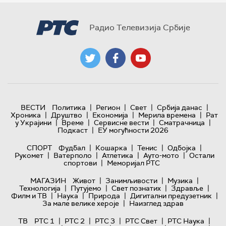
Радио Телевизија Србије
|
|
|
|
ВЕСТИ
Политика
Регион
Свет
Србија данас
|
|
|
|
Хроника
Друштво
Економија
Мерила времена
Рат
|
|
|
|
у Украјини
Време
Сервисне вести
Сматрачница
|
Подкаст
ЕУ могућности 2026
|
|
|
|
СПОРТ
Фудбал
Кошарка
Тенис
Одбојка
|
|
|
|
Рукомет
Ватерполо
Атлетика
Ауто-мото
Остали
|
спортови
Меморијал РТС
|
|
|
МАГАЗИН
Живот
Занимљивости
Музика
|
|
|
|
Технологијa
Путујемо
Свет познатих
Здравље
|
|
|
|
Филм и ТВ
Наука
Природа
Дигитални предузетник
|
За мале велике хероје
Наизглед здрав
|
|
|
|
|
ТВ
РТС 1
РТС 2
РТС 3
РТС Свет
РТС Наука