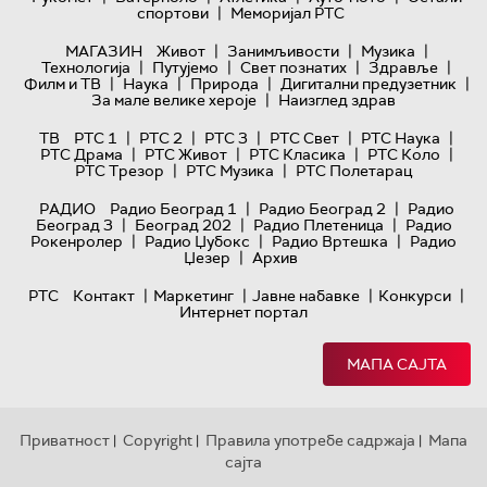
|
спортови
Меморијал РТС
|
|
|
МАГАЗИН
Живот
Занимљивости
Музика
|
|
|
|
Технологијa
Путујемо
Свет познатих
Здравље
|
|
|
|
Филм и ТВ
Наука
Природа
Дигитални предузетник
|
За мале велике хероје
Наизглед здрав
|
|
|
|
|
ТВ
РТС 1
РТС 2
РТС 3
РТС Свет
РТС Наука
|
|
|
|
РТС Драма
РТС Живот
РТС Класика
РТС Коло
|
|
РТС Трезор
РТС Музика
РТС Полетарац
|
|
РАДИО
Радио Београд 1
Радио Београд 2
Радио
|
|
|
Београд 3
Београд 202
Радио Плетеница
Радио
|
|
|
Рокенролер
Радио Џубокс
Радио Вртешка
Радио
|
Џезер
Архив
|
|
|
|
РТС
Контакт
Маркетинг
Јавне набавке
Конкурси
Интернет портал
МАПА САЈТА
Приватност
Copyright
Правила употребе садржаја
Мапа
|
|
|
сајта