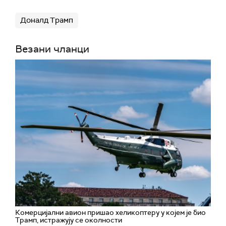
Доналд Трамп
Везани чланци
Комерцијални авион пришао хеликоптеру у којем је био
Трамп, истражују се околности