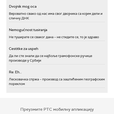
Dvojnik mog oca
Вероватно свако од нас има свог двојника са којим дели и
сличну ДНК
Nemogućnost tusiranja
Не туширате се сваког дана – не стидите се, то је здраво
Cestitke za uspeh
Да ли сте знали да се најбоље грамофонске ручице
производе у Србији
Re: Eh...
Лесковачка спржа – производ са заштићеним географским
пореклом
Преузмите РТС мобилну апликацију