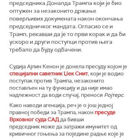
председника Доналда Трампа који је био
оптужен за незаконито држање
поверљивих докумената након окончања
председничког мандата. Огласио се и
Трамп, рекавши да је то први корак и да би
ускоро и други поступци против њега
требало да буду одбачени.
Судија Ајлин Кенон је донела пресуду којом је
специјални саветник Џек Смит
, који је водио
поступак против Трампа, незаконито
постављен на ту функцију и да није имао
надлежност да води случај, преноси
Ројтерс
.
Како наводи агенција, реч је о још једној
правној победи за Трампа, након
пресуде
Врховног суда САД
да бивши
председник може да затражи имунитет од
кривичног гоњења за поједине радње које је