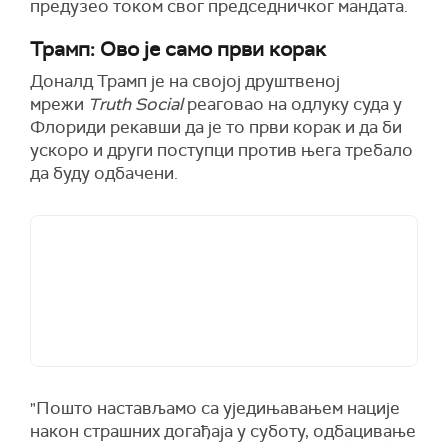
предузео током свог председничког мандата.
Трамп: Ово је само први корак
Доналд Трамп је на својој друштвеној
мрежи
Truth Social
реаговао на одлуку суда у
Флориди рекавши да је то први корак и да би
ускоро и други поступци против њега требало
да буду одбачени.
"Пошто настављамо са уједињавањем нације
након страшних догађаја у суботу, одбацивање