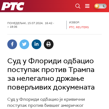
РТС
ИЗВОР:
ПОНЕДЕЉАК, 15.07.2024, 16:42 -
> 18:06
РТС, REUTERS
Суд у Флориди одбацио
поступак против Трампа
за нелегално држање
поверљивих докумената
Суд у Флориди одбацио је кривични
поступак против бившег америчког