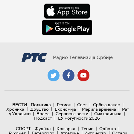
Радио Телевизија Србије
|
|
|
|
ВЕСТИ
Политика
Регион
Свет
Србија данас
|
|
|
|
Хроника
Друштво
Економија
Мерила времена
Рат
|
|
|
|
у Украјини
Време
Сервисне вести
Сматрачница
|
Подкаст
ЕУ могућности 2026
|
|
|
|
СПОРТ
Фудбал
Кошарка
Тенис
Одбојка
|
|
|
|
Рукомет
Ватерполо
Атлетика
Ауто-мото
Остали