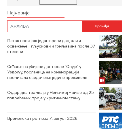
Најновије
Петак носи још један врели дан, али и
освежење – пљускови и грмљавина после 37
степени
Сећање на убијене дан после "Олује" у
Уздољу, посланица на комеморацији
прочитала сведочење једине преживеле
Судар два трамваја у Немачкој – више од 25
повређених, троје у критичном стању
Временска прогноза 7. август 2026.