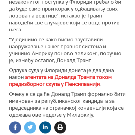
незаконитог поступка у Флориди требало би
да буде само први корак у одбацивању свих
ловова на вештице", истакао је Трамп
наводећи све случајеве који се воде против
њега.
"Ујединимо се како бисмо зауставили
наоружавање нашег правног система и
учинимо Америку поново великом", поручио
је, између осталог, Доналд Трамп.
Одлука суда у Флориди донета је два дана
након
атентата на Доналда Трампа током
предизборног скупа у Пенсилванији
.
Очекује се да ће Доналд Трамп формално бити
именован за републиканског кандидата за
председника на страначкој конвенцији која се
одржава ове недеље у Милвокију.