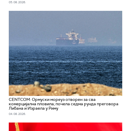
05. 08. 2026.
CENTCOM: Ормуски мореуз отворен за сва
комерцијална пловила; почела седма рунда преговора
Либана и Израела у Риму
04. 08. 2026.