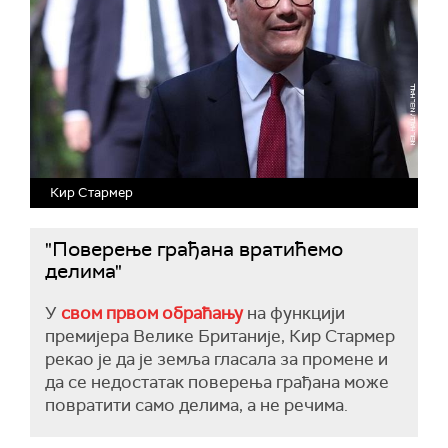
Кир Стармер
"Поверење грађана вратићемо
делима"
У
свом првом обраћању
на функцији
премијера Велике Британије, Кир Стармер
рекао је да је земља гласала за промене и
да се недостатак поверења грађана може
повратити само делима, а не речима.