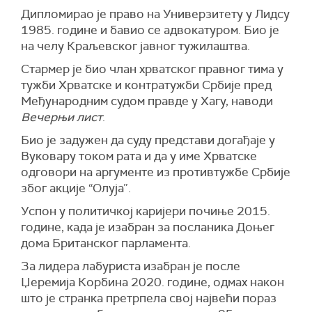
Дипломирао је право на Универзитету у Лидсу
1985. године и бавио се адвокатуром. Био је
на челу Краљевског јавног тужилаштва.
Стармер је био члан хрватског правног тима у
тужби Хрватске и контратужби Србије пред
Међународним судом правде у Хагу, наводи
Вечерњи лист
.
Био је задужен да суду представи догађаје у
Вуковару током рата и да у име Хрватске
одговори на аргументе из противтужбе Србије
због акције “Олуја”.
Успон у политичкој каријери почиње 2015.
године, када је изабран за посланика Доњег
дома Британског парламента.
За лидера лабуриста изабран је после
Џеремија Корбина 2020. године, одмах након
што је странка претрпела свој највећи пораз