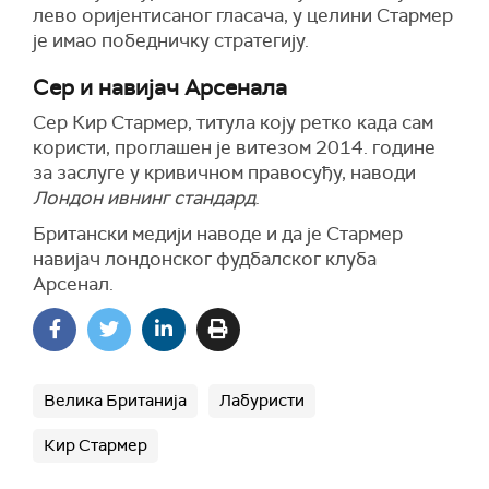
лево оријентисаног гласача, у целини Стармер
је имао победничку стратегију.
Сер и навијач Арсенала
Сер Кир Стармер, титула коју ретко када сам
користи, проглашен је витезом 2014. године
за заслуге у кривичном правосуђу, наводи
Лондон ивнинг стандард
.
Британски медији наводе и да је Стармер
навијач лондонског фудбалског клуба
Арсенал.
Велика Британија
Лабуристи
Кир Стармер