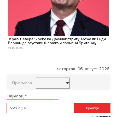
"Kраљ Севера" креће ка Даунинг стриту: Може ли Енди
Барнам да заустави Фаража и промени Британију
19. 07. 2026.
четвртак, 06. август 2026.
Прогноза
Најновије