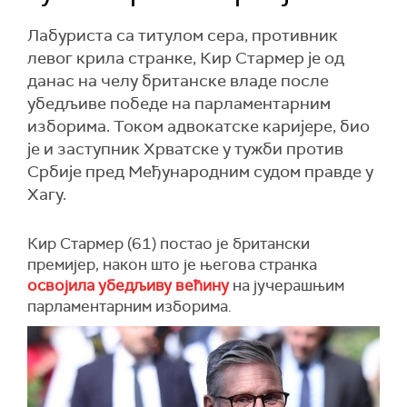
Лабуриста са титулом сера, противник
левог крила странке, Кир Стармер је од
данас на челу британске владе после
убедљиве победе на парламентарним
изборима. Током адвокатске каријере, био
је и заступник Хрватске у тужби против
Србије пред Међународним судом правде у
Хагу.
Кир Стармер (61) постао је британски
премијер, након што је његова странка
освојила убедљиву већину
на јучерашњим
парламентарним изборима.