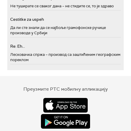
Не туширате се сваког дана – не стидите се, то је здраво
Cestitke za uspeh
Да ли сте знали да се најбоље грамофонске ручице
производе у Србији
Re: Eh...
Лесковачка спржа – производ са заштићеним географским
пореклом
Преузмите РТС мобилну апликацију