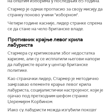
на општим изборима у последњих 85 година.
Стармер је одмах прогласио за своју мисију да
странку поново учини "изборном".
Четири године касније, лидер странке спрема
се да стане на чело британске владе.
Противник крајње левог крила
лабуриста
Стармера су критиковали због недостатка
харизме, али су се исплатили његови напори
да лабуристе врати у центар британске
политике.
Као страначки лидер, Стармер је методично
замрзавао елементе крајње левог крила
лабуриста, социјалистички настројеног, који је
ојачао под претходним шефом странке
Џеремијем Корбином.
Иако су лабуристи можда изгубили покојег