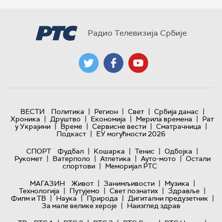
Радио Телевизија Србије
|
|
|
|
ВЕСТИ
Политика
Регион
Свет
Србија данас
|
|
|
|
Хроника
Друштво
Економија
Мерила времена
Рат
|
|
|
|
у Украјини
Време
Сервисне вести
Сматрачница
|
Подкаст
ЕУ могућности 2026
|
|
|
|
СПОРТ
Фудбал
Кошарка
Тенис
Одбојка
|
|
|
|
Рукомет
Ватерполо
Атлетика
Ауто-мото
Остали
|
спортови
Меморијал РТС
|
|
|
МАГАЗИН
Живот
Занимљивости
Музика
|
|
|
|
Технологијa
Путујемо
Свет познатих
Здравље
|
|
|
|
Филм и ТВ
Наука
Природа
Дигитални предузетник
|
За мале велике хероје
Наизглед здрав