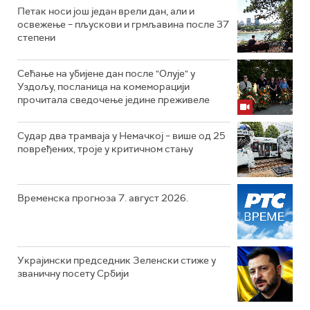
Петак носи још један врели дан, али и
освежење – пљускови и грмљавина после 37
степени
Сећање на убијене дан после "Олује" у
Уздољу, посланица на комеморацији
прочитала сведочење једине преживеле
Судар два трамваја у Немачкој – више од 25
повређених, троје у критичном стању
Временска прогноза 7. август 2026.
Украјински председник Зеленски стиже у
званичну посету Србији