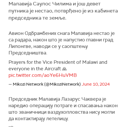
Малавија Саулос Чилима и још девет
путника је нестао, потврђено је из кабинета
председника те земље.
Авион Одбрамбених снага Малавија нестао је
са радара, након што је напустио главни град
Лилонгве, наводи се у саопштењу
Председништва.
Prayers for the Vice President of Malawi and
everyone in the Aircraft 🙏
pic.twitter.com/aoYe6HuVMB
— Mikozi Network (@MikoziNetwork)
June 10, 2024
Председник Малавија Лазарус Чаквера је
наредио операцију потраге и спасавања након
што званичници ваздухопловства нису могли
да контактирају летелицу.