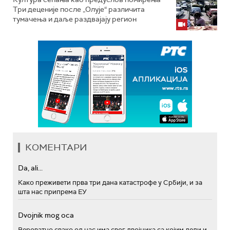
Три деценије после „Олује“ различита
тумачења и даље раздвајају регион
КОМЕНТАРИ
Da, ali...
Како преживети прва три дана катастрофе у Србији, и за
шта нас припрема ЕУ
Dvojnik mog oca
Вероватно свако од нас има свог двојника са којим дели и