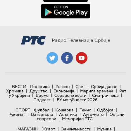
Радио Телевизија Србије
|
|
|
|
ВЕСТИ
Политика
Регион
Свет
Србија данас
|
|
|
|
Хроника
Друштво
Економија
Мерила времена
Рат
|
|
|
|
у Украјини
Време
Сервисне вести
Сматрачница
|
Подкаст
ЕУ могућности 2026
|
|
|
|
СПОРТ
Фудбал
Кошарка
Тенис
Одбојка
|
|
|
|
Рукомет
Ватерполо
Атлетика
Ауто-мото
Остали
|
спортови
Меморијал РТС
|
|
|
МАГАЗИН
Живот
Занимљивости
Музика