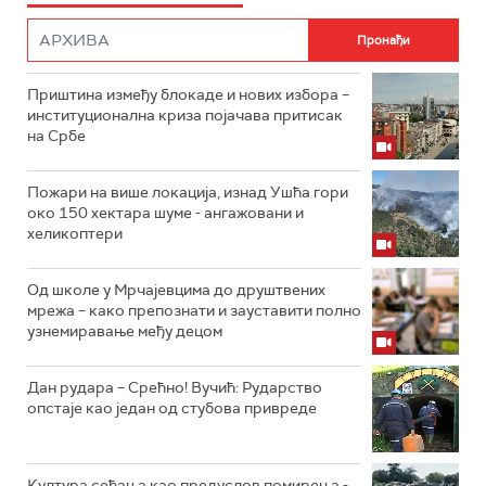
Приштина између блокаде и нових избора –
институционална криза појачава притисак
на Србе
Пожари на више локација, изнад Ушћа гори
око 150 хектара шуме - ангажовани и
хеликоптери
Од школе у Мрчајевцима до друштвених
мрежа – како препознати и зауставити полно
узнемиравање међу децом
Дан рудара – Срећно! Вучић: Рударство
опстаје као један од стубова привреде
Култура сећања као предуслов помирења ­-