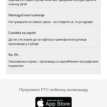
сличну ДНК
Nemogućnost tusiranja
Не туширате се сваког дана – не стидите се, то је здраво
Cestitke za uspeh
Да ли сте знали да се најбоље грамофонске ручице
производе у Србији
Re: Eh...
Лесковачка спржа – производ са заштићеним географским
пореклом
Преузмите РТС мобилну апликацију