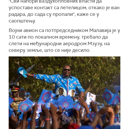
"Сви напори ваздухопловних власти да
успоставе контакт са летелицом, откако је ван
радара, до сада су пропали", каже се у
саопштењу.
Војни авион са потпредседником Малавија је у
10 сати по локалном времену, требало да
слети на међународни аеродром Мзузу, на
северу земље, што се није десило.