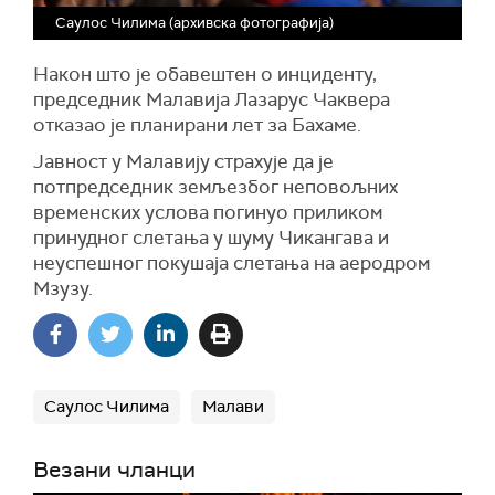
Саулос Чилима (архивска фотографија)
Након што је обавештен о инциденту,
председник Малавија Лазарус Чаквера
отказао је планирани лет за Бахаме.
Јавност у Малавију страхује да је
потпредседник земљезбог неповољних
временских услова погинуо приликом
принудног слетања у шуму Чикангава и
неуспешног покушаја слетања на аеродром
Мзузу.
Саулос Чилима
Малави
Везани чланци