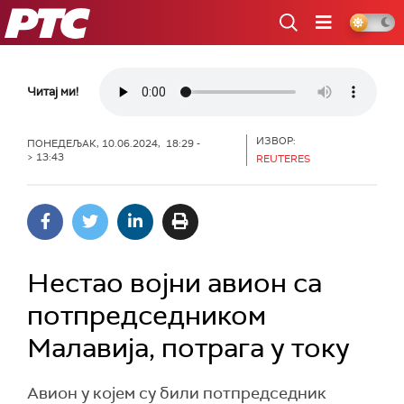
РТС
Читај ми!
ИЗВОР:
ПОНЕДЕЉАК, 10.06.2024, 18:29 -
> 13:43
REUTERES
Нестао војни авион са
потпредседником
Малавија, потрага у току
Авион у којем су били потпредседник