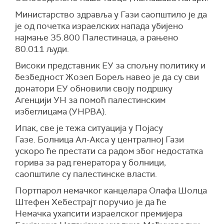
Министарство здравља у Гази саопштило је да
је од почетка израелских напада убијено
најмање 35.800 Палестинаца, а рањено
80.011 људи.
Високи представник ЕУ за спољну политику и
безбедност Жозеп Борељ навео је да су сви
донатори ЕУ обновили своју подршку
Агенцији УН за помоћ палестинским
избеглицама (УНРВА).
Ипак, све је тежа ситуација у Појасу
Газе. Болница Ал-Акса у централној Гази
ускоро ће престати са радом због недостатка
горива за рад генератора у болници,
саопштиле су палестинске власти.
Портпарол немачког канцелара Олафа Шолца
Штефен Хебестрајт поручио је да ће
Немачка ухапсити израелског премијера