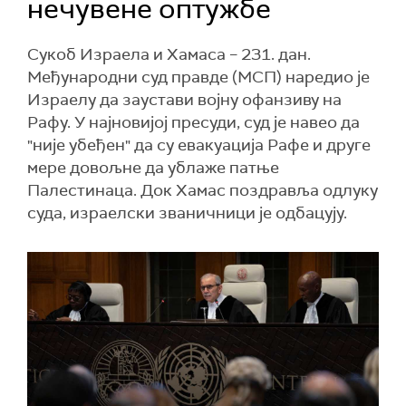
нечувене оптужбе
Сукоб Израела и Хамаса – 231. дан.
Међународни суд правде (МСП) наредио је
Израелу да заустави војну офанзиву на
Рафу. У најновијој пресуди, суд је навео да
"није убеђен" да су евакуација Рафе и друге
мере довољне да ублаже патње
Палестинаца. Док Хамас поздравља одлуку
суда, израелски званичници је одбацују.