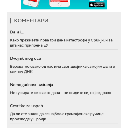
КОМЕНТАРИ
Da, ali...
Како преживети прва три дана катастрофе у Србији, и за
шта нас припрема ЕУ
Dvojnik mog oca
Вероватно свако од нас има свог двојника са којим дели и
сличну ДНК
Nemogućnost tusiranja
Не туширате се сваког дана – не стидите се, то је здраво
Cestitke za uspeh
Да ли сте знали да се најбоље грамофонске ручице
производе у Србији