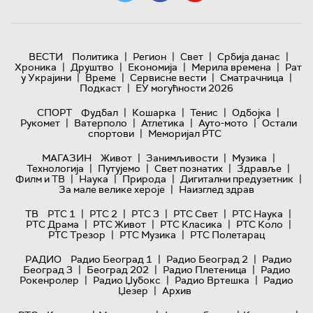
|
|
|
|
ВЕСТИ
Политика
Регион
Свет
Србија данас
|
|
|
|
Хроника
Друштво
Економија
Мерила времена
Рат
|
|
|
|
у Украјини
Време
Сервисне вести
Сматрачница
|
Подкаст
ЕУ могућности 2026
|
|
|
|
СПОРТ
Фудбал
Кошарка
Тенис
Одбојка
|
|
|
|
Рукомет
Ватерполо
Атлетика
Ауто-мото
Остали
|
спортови
Меморијал РТС
|
|
|
МАГАЗИН
Живот
Занимљивости
Музика
|
|
|
|
Технологијa
Путујемо
Свет познатих
Здравље
|
|
|
|
Филм и ТВ
Наука
Природа
Дигитални предузетник
|
За мале велике хероје
Наизглед здрав
|
|
|
|
|
ТВ
РТС 1
РТС 2
РТС 3
РТС Свет
РТС Наука
|
|
|
|
РТС Драма
РТС Живот
РТС Класика
РТС Коло
|
|
РТС Трезор
РТС Музика
РТС Полетарац
|
|
РАДИО
Радио Београд 1
Радио Београд 2
Радио
|
|
|
Београд 3
Београд 202
Радио Плетеница
Радио
|
|
|
Рокенролер
Радио Џубокс
Радио Вртешка
Радио
|
Џезер
Архив