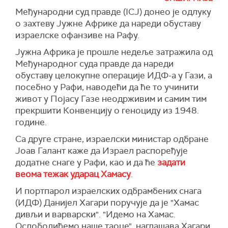
"Ово ће бити благовремено и веома снажно
Међународни суд правде (ICJ) донео је одлуку
исказивање подршке израелској влади", рекао
о захтеву Јужне Африке да нареди обуставу
је Џонсон у израелској амбасади у
израелске офанзиве на Рафу.
Вашингтону.
Јужна Африка је прошле недеље затражила од
Џонсон, ипак, није прецизирао време када ће
Међународног суда правде да нареди
се Нетанјаху обратити Конгресу САД.
обуставу целокупне операције ИДФ-а у Гази, а
(Times of Israel)
посебно у Рафи, наводећи да ће то учинити
живот у Појасу Газе неодрживим и самим тим
прекршити Конвенцију о геноциду из 1948.
године.
Са друге стране, израелски министар одбране
Јоав Галант каже да Израел распоређује
додатне снаге у Рафи, као и да ће
задати
веома тежак ударац Хамасу
.
И портпарол израелских одбрамбених снага
(ИДФ) Данијел Хагари поручује да је "Хамас
дивљи и варварски". "Идемо на Хамас.
Ослободићемо наше таоце", наглашава Хагари.