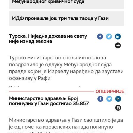
Међународног кривичног суда
ИДФ пронашле још три тела таоца у Гази
Турскa: Ниједна држава на свету
није изнад закона
Турско министарство спољних послова
поздравило је одлуку Међународног суда
правде којом је Израелу наређено да заустави
офанзиву у Рафи.
"Ниједна држава на свету није изнад закона.
ОПШИРНИЈЕ
Очекујемо да Израел брзо спроведе све
Министарство здравља: Број
одлуке које је донео суд. Да бисмо то
погинулих у Гази достигао 35.857
осигурали, позивамо Савет безбедности УН
да учини свој део", наводи се у саопштењу.
Министарство здравља у Гази саопштило је да
(Al Jazeera)
је од почетка израелских напада погинуло