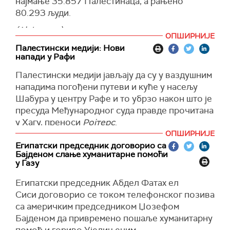
најмање 35.857 Палестинаца, а рањено
80.293 људи.
(Al Jazeera)
ОПШИРНИЈЕ
Палестински медији: Нови
напади у Рафи
Палестински медији јављају да су у ваздушним
нападима погођени путеви и куће у насељу
Шабура у центру Рафе и то убрзо након што је
пресуда Међународног суда правде прочитана
у Хагу, преноси
Ројтерс
.
ОПШИРНИЈЕ
Израелске одбрамбене снаге (ИДФ) раније
Египатски председник договорио са
данас су саопштиле да су извеле ваздушне
Бајденом слање хуманитарне помоћи
нападе широм Појаса Газе.
у Газу
Позивајући се на локално становништво и
Египатски председник Абдел Фатах ел
медицинско особље у Рафи,
Ројтерс
преноси
Сиси договорио се током телефонског позива
да су израелски ратни авиони бомбардовали
са америчким председником Џозефом
неколико мета.
Бајденом да привремено пошаље хуманитарну