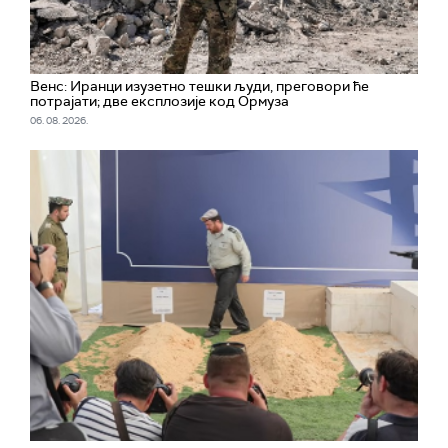
Венс: Иранци изузетно тешки људи, преговори ће
потрајати; две експлозије код Ормуза
06. 08. 2026.