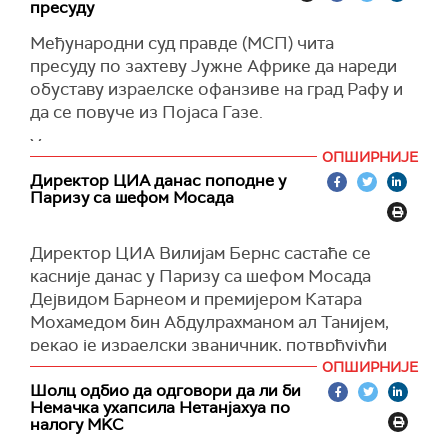
пресуду
Међународни суд правде (МСП) чита
пресуду по захтеву Јужне Африке да нареди
обуставу израелске офанзиве на град Рафу и
да се повуче из Појаса Газе.
У пресуди се наводи да се хуманитарна
ОПШИРНИЈЕ
ситуација у Рафи "још погоршала" од
Директор ЦИА данас поподне у
последњег налога суда, као и да је суду речено
Паризу са шефом Мосада
да је хуманитарна ситуација у Рафи сада
класификована као "катастрофална".
Директор ЦИА Вилијам Бернс састаће се
Јужна Африка је прошле недеље затражила од
касније данас у Паризу са шефом Мосада
Међународног суда правде да нареди
Дејвидом Барнеом и премијером Катара
обуставу целокупне операције ИДФ-а у Гази, а
Мохамедом бин Абдулрахманом ал Танијем,
посебно у Рафи, наводећи да ће то учинити
рекао је израелски званичник, потврђујући
живот у Појасу Газе неодрживим и самим тим
извештај
Аксиоса
.
ОПШИРНИЈЕ
прекршити Конвенцију о геноциду из 1948.
Шолц одбио да одговори да ли би
Састанак ће бити фокусиран на оживљавање
године.
Немачка ухапсила Нетанјахуа по
преговора за ослобађање израелских талаца и
налогу МKС
Јужноафрички адвокати затражили су од
прекид борби у Гази, након што су преговори