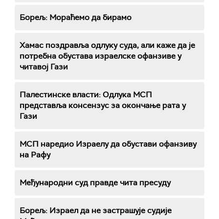
Борељ: Мораћемо да бирамо
Хамас поздравља одлуку суда, али каже да је
потребна обустава израелске офанзиве у
читавој Гази
Палестинске власти: Одлука МСП
представља консензус за окончање рата у
Гази
МСП наредио Израелу да обустави офанзиву
на Рафу
Међународни суд правде чита пресуду
Борељ: Израел да не застрашује судије