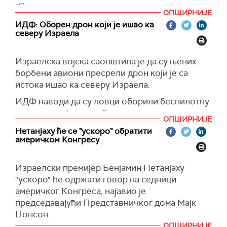
дер Лајен, председници Европског парламента
"Признавање палестинске државе није поклон
ОПШИРНИЈЕ
Роберти Метсоли и председнику Европског
Хамасу, напротив", рекао је Борељ.
ИДФ: Оборен дрон који је ишао ка
савета Шарлу Мишелу.
северу Израела
Према његовим речима, ЕУ је разговарала,
(Guardian)
финансирала и састала се са палестинским
властима.
Израелска војска саопштила је да су њених
борбени авиони пресрели дрон који је са
"Сваки пут када неко донесе одлуку да подржи
истока ишао ка северу Израела.
палестинску државу, реакција Израела је да то
трансформише у антисемитски напад", додао
ИДФ наводи да су ловци оборили беспилотну
је Борељ.
летелицу која се приближавала северном
ОПШИРНИЈЕ
Израелу.
(Reuters)
Нетанјаху ће се "ускоро" обратити
америчком Конгресу
(Times of Israel)
Израелски премијер Бенјамин Нетанјаху
"ускоро" ће одржати говор на седници
америчког Конгреса, најавио је
председавајући Представничког дома Мајк
Џонсон.
ОПШИРНИЈЕ