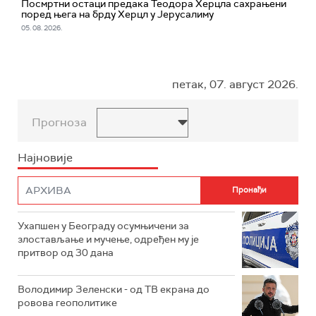
Посмртни остаци предака Теодора Херцла сахрањени
поред њега на брду Херцл у Јерусалиму
05. 08. 2026.
петак, 07. август 2026.
Прогноза
Најновије
Ухапшен у Београду осумњичени за
злостављање и мучење, одређен му је
притвор од 30 дана
Володимир Зеленски - од ТВ екрана до
ровова геополитике