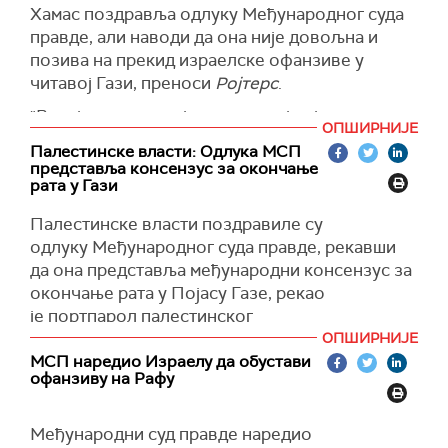
је се придржава", поручују.
Хамас поздравља одлуку Међународног суда
правде, али наводи да она није довољна и
Како преноси
Ројтерс
, Јужна Африка је рекла
позива на прекид израелске офанзиве у
да ће се обратити Савету безбедности УН са
читавој Гази, преноси
Ројтерс
.
налогом Међународног суда правде.
"Верујемо да то није довољно, јер је
Јужноафрички адвокати затражили су прошле
ОПШИРНИЈЕ
окупациона агресија широм Појаса Газе,
недеље од МСП-а да уведе хитне мере,
Палестинске власти: Одлука МСП
посебно у северној Гази, једнако брутална и
рекавши да израелски напади на Рафу морају
представља консензус за окончање
опасна", каже високи званичник Хамаса Басем
рата у Гази
бити заустављени како би се осигурао
Наим.
опстанак палестинског народа.
Палестинске власти поздравиле су
Додаје и да Хамас позива Савет безбедности
(Reuters)
одлуку Међународног суда правде, рекавши
УН да спроведе одлуку Међународног суда
да она представља међународни консензус за
правде, као и да поздравља одлуку МСП-а о
окончање рата у Појасу Газе, рекао
слању истражних тела у Газу и обећава
је портпарол палестинског
сарадњу у том погледу.
председника Набил Абу Рудејна за
Ројтерс
.
ОПШИРНИЈЕ
МСП наредио Израелу да обустави
"Хамас се обавезује да ће сарађивати са
(Guardian/Reuters)
офанзиву на Рафу
истражним комитетима", рекао је Наим за
Ројтерс
.
Међународни суд правде наредио
(Reuters)