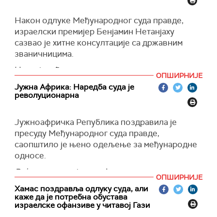
донета, какав ће бити наш став – мораћемо да
(Times of Israel)
бирамо између наше подршке међународним
Након одлуке Међународног суда правде,
институцијама владавине права или наше
израелски премијер Бенјамин Нетанјаху
подршке Израелу", рекао је Борељ на догађају
сазвао је хитне консултације са државним
у Фиренци.
званичницима.
(Reuters)
Нетанјаху ће разговарати са министром за
ОПШИРНИЈЕ
стратешка питања, министром правде,
Јужна Африка: Наредба суда је
министром одбране, државним тужиоцем,
револуционарна
министром спољних послова, саветником за
националну безбедност и другим
Јужноафричка Република поздравила је
званичницима.
пресуду Међународног суда правде,
(Times of Israel)
саопштило је њено одељење за међународне
односе.
Ројтерс
цитира јужноафричко одељење за
ОПШИРНИЈЕ
међународне односе које каже да је "наредба
Хамас поздравља одлуку суда, али
светског суда револуционарна".
каже да је потребна обустава
израелске офанзиве у читавој Гази
"Ова наредба је обавезујућа и Израел мора да