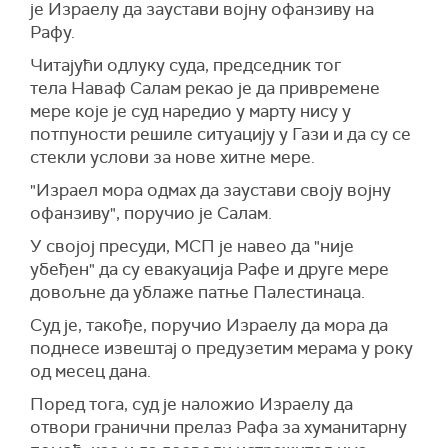
је Израелу да заустави војну офанзиву на
Рафу.
Читајући одлуку суда, председник тог
тела Наваф Салам рекао је да привремене
мере које је суд наредио у марту нису у
потпуности решиле ситуацију у Гази и да су се
стекли услови за нове хитне мере.
"Израел мора одмах да заустави своју војну
офанзиву", поручио је Салам.
У својој пресуди, МСП је навео да "није
убеђен" да су евакуација Рафе и друге мере
довољне да ублаже патње Палестинаца.
Суд је, такође, поручио Израелу да мора да
поднесе извештај о предузетим мерама у року
од месец дана.
Поред тога, суд је наложио Израелу да
отвори гранични прелаз Рафа за хуманитарну