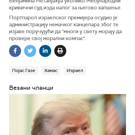
Бенјамина Нетанјахуа уколико Међународни
кривични суд изда налог за његово хапшење.
Портпарол израелског премијера осудио је
администрацију немачког канцелара због те
изјаве поручујући да "многи у свету морају да
провере свој морални компас".
Појас Газе
Хамас
Израел
Везани чланци