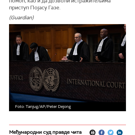
помоћ, као и да дозволи истражитељима
приступ Појасу Газе.
(Guardian)
Foto: Tanjug/AP/Peter Dejong
Међународни суд правде чита