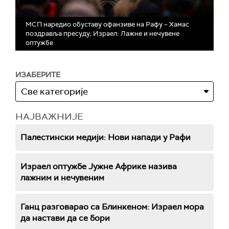
МСП наредио обуставу офанзиве на Рафу – Хамас
поздравља пресуду; Израел: Лажне и нечувене
оптужбе
ИЗАБЕРИТЕ
НАЈВАЖНИЈЕ
Палестински медији: Нови напади у Рафи
Израел оптужбе Јужне Африке назива
лажним и нечувеним
Ганц разговарао са Блинкеном: Израел мора
да настави да се бори