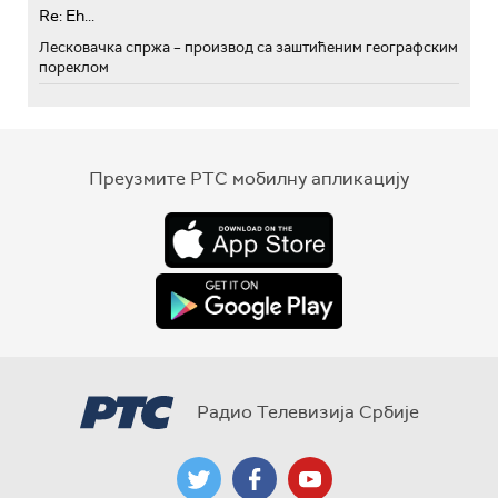
Re: Eh...
Лесковачка спржа – производ са заштићеним географским
пореклом
Преузмите РТС мобилну апликацију
Радио Телевизија Србије