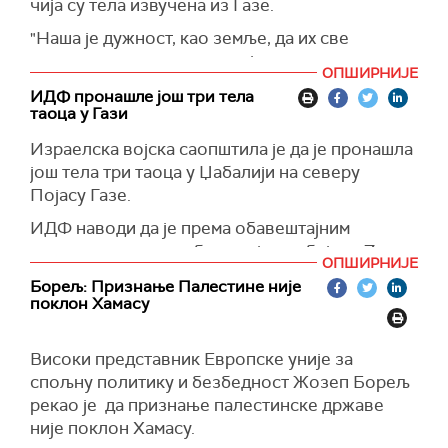
чија су тела извучена из Газе.
по Палестинце према конвенцији о геноциду,
у писму се упозорава да "наставак апатије ЕУ
"Наша је дужност, као земље, да их све
према невољама Палестинаца" ризикује да
вратимо — и живе и оне које морамо да
доведе до нормализације светског поретка у
ОПШИРНИЈЕ
доведемо на сахрану у Израел", рекао је
ИДФ пронашле још три тела
којем се чиста употреба силе одређује
Херцог.
таоца у Гази
државну безбедност, територијални
(Times of Israel)
интегритет и политичку независност.
Израелска војска саопштила је да је пронашла
још тела три таоца у Џабалији на северу
"Управо да би спречили такав суморни
Појасу Газе.
светски поредак, наше деде и бабе, сведоци
ужаса Другог светског рата, створили су
ИДФ наводи да је према обавештајним
Европу", наводи се у писму.
подацима реч о особама које су убијене 7.
ОПШИРНИЈЕ
октобра прошле године у нападу Хамаса..
Напомиње се и да би "стајање скрштених руку
Борељ: Признање Палестине није
пред таквим урушавањем међународног права,
поклон Хамасу
(Reuters)
значило неуспех европског пројекта".
"То не може да деси у наше име", поручили су у
Високи представник Европске уније за
писму.
спољну политику и безбедност Жозеп Борељ
рекао је да признање палестинске државе
Очекује се да ће писмо бити достављено
није поклон Хамасу.
председници Европске комисије Урсули фон