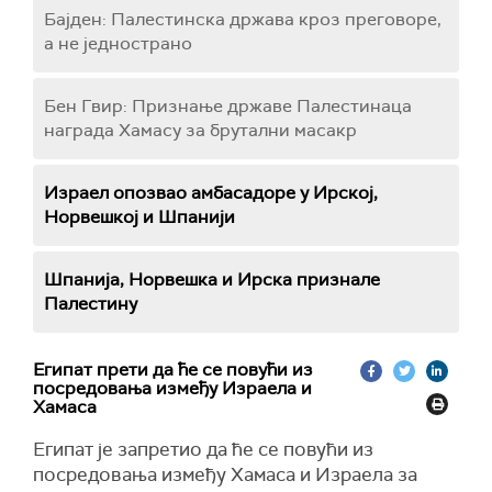
Бајден: Палестинска држава кроз преговоре,
а не једнострано
Бен Гвир: Признање државе Палестинаца
награда Хамасу за брутални масакр
Израел опозвао амбасадоре у Ирској,
Норвешкој и Шпанији
Шпанија, Норвешка и Ирска признале
Палестину
Египат прети да ће се повући из
посредовања између Израела и
Хамаса
Египат је запретио да ће се повући из
посредовања између Хамаса и Израела за