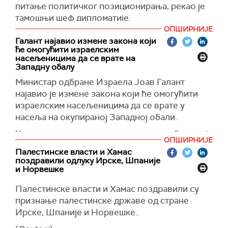
питање политичког позиционирања, рекао је
тамошњи шеф дипломатије.
ОПШИРНИЈЕ
"Ово није само симболично питање или
Галант најавио измене закона који
питање политичког позиционирања, већ
ће омогућити израелским
дипломатско оруђе у служби решења две
насељеницима да се врате на
Западну обалу
државе које живе једна поред друге у миру и
безбедности", истакао је Стефан Сежурне у
Министар одбране Израела Јоав Галант
свом саопштењу.
најавио је измене закона који ће омогућити
израелским насељеницима да се врате у
(
Reuters
)
насеља на окупираној Западној обали.
Харец преноси да се именама закон обухватају
ОПШИРНИЈЕ
области у којима су се налазила насеља Са
Палестинске власти и Хамас
Нур, Ганим и Кадим.
поздравили одлуку Ирске, Шпаније
и Норвешке
Досељеници су израелски држављани који
илегално живе на приватној палестинској
Палестинске власти и Хамас поздравили су
земљи на окупираној Западној обали и
признање палестинске државе од стране
источном Јерусалиму.
Ирске, Шпаније и Норвешке..
Огромна већина насеља изграђена је у