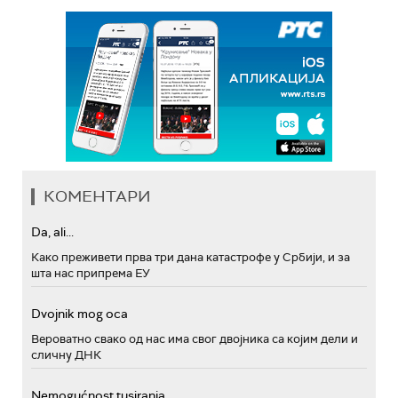
КОМЕНТАРИ
Da, ali...
Како преживети прва три дана катастрофе у Србији, и за
шта нас припрема ЕУ
Dvojnik mog oca
Вероватно свако од нас има свог двојника са којим дели и
сличну ДНК
Nemogućnost tusiranja