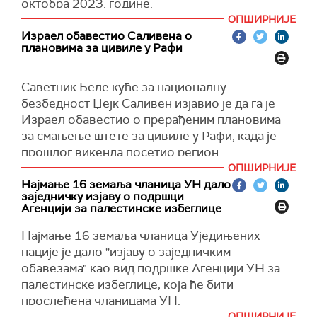
октобра 2023. године.
Јерусалиму са истим захтевима.
би избегли доношење одлучујућих одлука у
ОПШИРНИЈЕ
преговорима", преноси
Ал Џазира
.
"Снимак је доказ неуспеха да се таоци врате у
(
Times of Israel
)
Израел обавестио Саливена о
Израел", пише у образложењу.
плановима за цивиле у Рафи
(
Al Jazeera
)
Видео је снимљен камерама које су 7. октобра
носили припадници Хамаса, пише
Тајмс ов
Саветник Беле куће за националну
Израел
, а свих пет припадница израелске
безбедност Џејк Саливен изјавио је да га је
војске је и даље у хамасовом заточеништву у
Израел обавестио о прерађеним плановима
Појасу Газе.
за смањење штете за цивиле у Рафи, када је
прошлог викенда посетио регион.
Породице талаца су затражиле да се снимак
ОПШИРНИЈЕ
емитује са циљем да пробуде нацију и владу да
''Видећемо шта ће се даље догађати.
Најмање 16 земаља чланица УН дало
агилније раде на ослобађању талаца.
Гледаћемо да ли ова операција изазива више
заједничку изјаву о подршци
смрти и разарања или је прецизна и
Агенцији за палестинске избеглице
(Times of Israel)
пропорционална'', нагласио је Саливен.
Најмање 16 земаља чланица Уједињених
(
Times of Israel
)
нације је дало ''изјаву о заједничким
обавезама" као вид подршке Агенцији УН за
палестинске избеглице, која ће бити
прослеђена чланицама УН.
ОПШИРНИЈЕ