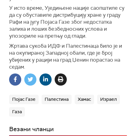
У исто време, Уједињене нације саопштиле су
да су обуставиле дистрибуцију хране у граду
Рафи на југу Појаса Газе због недостатка
залиха и лоших безбедносних услова и
упозориле на претњу од глади.
Жртава сукоба ИДФ и Палестинаца било је и
на окупираној Западној обали, где је број
убијених у рацији на град Џенин порастао на
седам.
Појас Газе
Палестина
Хамас
Израел
Газа
Везани чланци