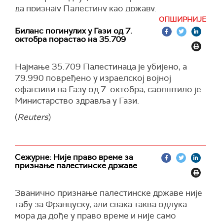
Његови коментари су уследили након што су
да признају Палестину као државу.
норвешки премијер Јонас Гар Сторе и
ОПШИРНИЈЕ
"Независна палестинска држава остаје чврст
шпански премијер Педро Санчез јутрос
Биланс погинулих у Гази од 7.
циљ немачке спољне политике“, рекао је
објавили да ће њихове земље 28. маја
октобра порастао на 35.709
портпарол на редовној конференцији за
озваничити признавање палестинске државе
новинаре у Берлину, додајући да је за тај циљ
заједно са Ирском, чији је лидер Сајмон Харис
Најмање 35.709 Палестинаца је убијено, а
потребан процес дијалога.
изразио очекивање да ће им се и друге земље
79.990 повређено у израелској војној
придружити.
(
Reuters
)
офанзиви на Газу од 7. октобра, саопштило је
Министарство здравља у Гази.
"Да бисмо уништили Хамас, морамо да идемо у
Рафу, до краја", рекао је Бен Гвир, позивајући
(
Reuters
)
да се прекину испоруке горива у Газу и
ограниче залихе које се преносе у окупирану
енклаву као хуманитарна помоћ.
Сежурне: Није право време за
(
Times of Israel
)
признање палестинске државе
Званично признање палестинске државе није
табу за Француску, али свака таква одлука
мора да дође у право време и није само