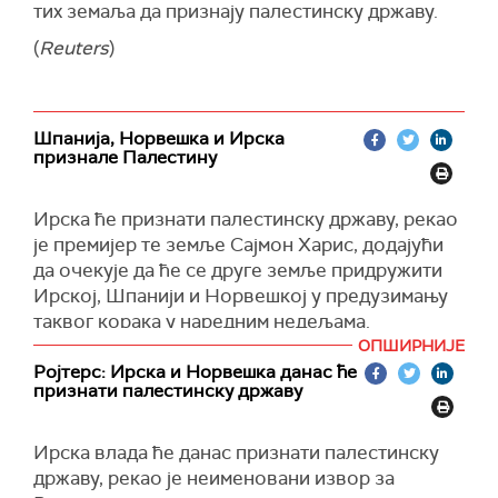
тих земаља да признају палестинску државу.
"Такође је важно запамтити да је ово зона
борбених дејстава и да је реч о сложеној
(
Reuters
)
операцији", додао је портпарол Пентагона.
(
Times of Israel
)
Шпанија, Норвешка и Ирска
признале Палестину
Ирска ће признати палестинску државу, рекао
је премијер те земље Сајмон Харис, додајући
да очекује да ће се друге земље придружити
Ирској, Шпанији и Норвешкој у предузимању
таквог корака у наредним недељама.
ОПШИРНИЈЕ
Шпански премијер Педро Санчез изјавио је да
Ројтерс: Ирска и Норвешка данас ће
ће Савет министара земље признати
признати палестинску државу
независну палестинску државу у уторак, 28.
маја.
Ирска влада ће данас признати палестинску
Премијер Норвешке Јонас Гар Стере рекао је
државу, рекао је неименовани извор за
да се нада да ће признање независне