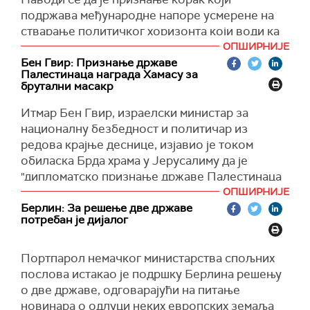
теоријско питање постаје стварно питање на
подржава међународне напоре усмерене на
које ће морати да се одговори на овај или онај
стварање политичког хоризонта који води ка
начин", оценио је државни секретар.
успостављању независне палестинске државе
ОПШИРНИЈЕ
(
Reuters
)
на границима из 1967. године.
Бен Гвир: Признање државе
Палестинаца награда Хамасу за
Одлуку европских земаља поздравила је и
брутални масакр
Саудијска Арабија, чије је Министарство
Итмар Бен Гвир, израелски министар за
спољних послова истакло да се овим потезом
националну безбедност и политичар из
потврђује међународни консензус о
редова крајње деснице, изјавио је током
инхерентном праву палестинског народа на
обиласка Брда храма у Јерусалиму да је
самоопредељење.
"дипломатско признање државе Палестинаца
(
WAFA
)
награда Хамасу за брутални масакр 7. октобра
ОПШИРНИЈЕ
у јужном Израелу".
Берлин: За решење две државе
потребан је дијалог
Бен Гвир је оптужио Норвешку, Шпанију и
Ирску да признавањем палестинске државе
Портпарол немачког министарства спољних
"дају награду Нукхби, јединици елитних
послова истакао је подршку Берлина решењу
Хамасових командоса, убицама и
о две државе, одговарајући на питање
злостављачима".
новинара о одлуци неких европских земаља