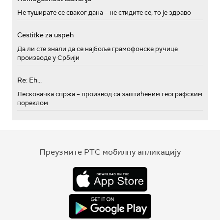
Не туширате се сваког дана – не стидите се, то је здраво
Cestitke za uspeh
Да ли сте знали да се најбоље грамофонске ручице
производе у Србији
Re: Eh...
Лесковачка спржа – производ са заштићеним географским
пореклом
Преузмите РТС мобилну апликацију