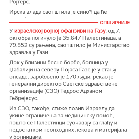
Ројтерс.
палестинске државе помоћи у успостављању
Ирска влада саопштила је синоћ да ће
мира са Израелом.
премијер и министар спољних послова у среду
ОПШИРНИЈЕ
"Званично признање независне палестинске
ујутру одржати конференцију за новинаре, али
У
израелској војној офанзиви на Газу
, од 7.
државе од стране Норвешке, Шпаније и Ирске
није навела шта ће бити тема.
октобра погинуло је 35.647 Палестинаца, а
ступиће на снагу 28. маја", рекао је норвешки
И Влада Норвешке саопштила је да ће та
79.852 су рањена, саопштило је Mинистарство
министар спољних послова Еспен Барт Еиде
нордијска земља признати независну
здравља у Гази.
на конференцији за новинаре у среду.
палестинску државу, објавили су јавни сервис
Док у близини бесне борбе, болница у
Европске земље су другачије приступиле
НРК и дневни лист
Афтенпостен
, позивајући
Џабалији на северу Појаса Газе је у стању
овом питању. Неке, попут Шведске, признали
се на неименоване изворе.
опсаде, заробљено је 170 људи, рекао је
су палестинску државу пре деценију, док
Чланице ЕУ, Ирска, Шпанија, Словенија и
генерални директор Светске здравствене
Француска не планира да то учини осим ако то
Малта су претходних седмица најавиле да
организације (СЗО) Тедрос Адханом
не буде ефикасно средство за напредак ка
планирају да признају палестинску државу,
Гебрејесус.
миру.
наводећи да је решење о успостављању две
Из СЗО, такође, стиже позив Израелу да
(
Reuters
)
државе од суштинског значаја за трајни мир у
укине ограничења за медицинску помоћ,
региону Блиског истока.
пошто се Палестинци суочавају са глађу и
(Reuters)
недостатком неопходних лекова и материјала
у болницама.