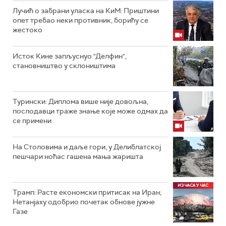
Лучић о забрани уласка на КиМ: Приштини
опет требао неки противник, борићу се
жестоко
Исток Кине запљуснуо "Делфин",
становништво у склоништима
Турински: Диплома више није довољна,
послодавци траже знање које може одмах да
се примени
На Столовима и даље гори, у Делиблатској
пешчари ноћас гашена мања жаришта
Трамп: Расте економски притисак на Иран;
Нетанјаху одобрио почетак обнове јужне
Газе