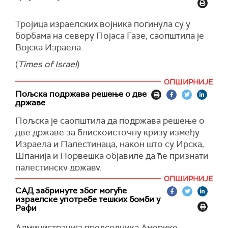
настављени су и на југу палестинске енклаве,
око града Рафа.
Тројица израелских војника погинула су у
борбама на северу Појаса Газе, саопштила је
(
WAFA
)
Војска Израела.
(
Times of Israel
)
ОПШИРНИЈЕ
Пољска подржава решење о две
државе
Пољска је саопштила да подржава решење о
две државе за блискоисточну кризу између
Израела и Палестинаца, након што су Ирска,
Шпанија и Норвешка објавиле да ће признати
палестинску државу.
ОПШИРНИЈЕ
"Подржаћемо напоре високог представника
САД забринуте због могуће
Европске уније и других земаља које сматрају
израелске употребе тешких бомби у
да је потребно неко дугорочно, стабилно
Рафи
решење", рекао је пољски министар спољних
Администрација председника Америке