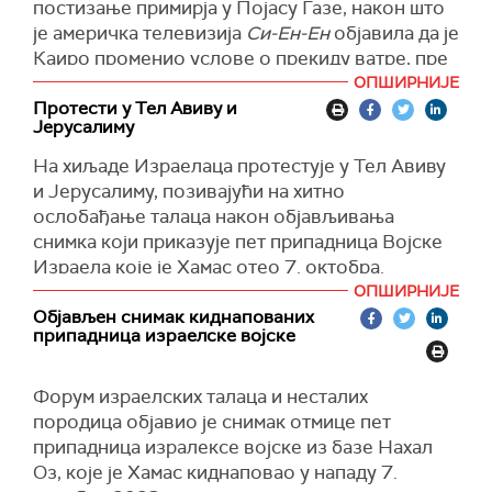
постизање примирја у Појасу Газе, након што
је америчка телевизија
Си-Ен-Ен
објавила да је
Каиро променио услове о прекиду ватре, пре
него што је нацрт споразума достављен
ОПШИРНИЈЕ
Хамасу.
Протести у Тел Авиву и
Јерусалиму
Шефица египатске Државне информативне
На хиљаде Израелаца протестује у Тел Авиву
службе (СИС) Диа Рашван поручила је да је та
и Јерусалиму, позивајући на хитно
тврдња "лишена било каквих информација или
ослобађање талаца након објављивања
чињеница".
снимка који приказује пет припадница Војске
"Ова тврдња није заснована ни на једном
Израела које је Хамас отео 7. октобра.
поузданом новинарском извору у складу са
ОПШИРНИЈЕ
Протест у Тел Авиву одржава се испред
међународно признатим новинарским
Објављен снимак киднапованих
војног штаба израелске војске, док је ратни
професионалним правилима'', нагласила је
припадница израелске војске
кабинет сазвао ванредни састанак.
Рашван.
Демонстранти су запалили ватру испред
Навела је да Египат ''категорички одбацује"
Форум израелских талаца и несталих
зграде, а блокирали су саобраћај у оба смера.
оптужбе и истакла да ће слични потези само
породица објавио је снимак отмице пет
закопликовати ситуацију.
припадница изралексе војске из базе Нахал
Протест у Јерусалиму одржава се испред
Оз, које је Хамас киднаповао у нападу 7.
канцеларије премијера Бенјамина Нетанјахуа у
"Стране које износе те оптужбе то чине како