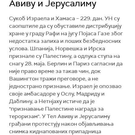
Авиву и Јерусалиму
Сукоб Израела и Хамаса – 229. дан. УН су
саопштиле да су обуставиле дистрибуцију
хране у граду Рафи на југу Појаса Газе због
недостатка залиха и лоших безбедносних
услова. Шпанија, Норвешка и Ирска
признале су Палестину, а одлука ступа на
снагу 28. маја. Берлин и Париз сагласни да
није право време за такав чин, док
Вашингтон тражи преговоре, а не
једнострано признање. Израел је опозвао
своје амбасадоре у Ослу, Мадриду и
Даблину, а Нетнјаху истиче да је
"признавање Палестине награда за
тероризам". У Тел Авиву и Јерусалиму
грађани протестују након објављивања
снимка киднапованих припадница