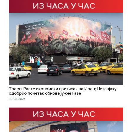
Трамп: Расте економски притисак на Иран; Нетанјаху
одобрио почетак обнове јужне Газе
10. 08. 2026.