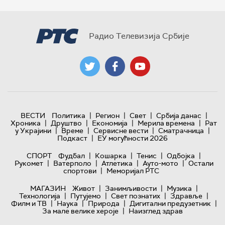
Радио Телевизија Србије
|
|
|
|
ВЕСТИ
Политика
Регион
Свет
Србија данас
|
|
|
|
Хроника
Друштво
Економија
Мерила времена
Рат
|
|
|
|
у Украјини
Време
Сервисне вести
Сматрачница
|
Подкаст
ЕУ могућности 2026
|
|
|
|
СПОРТ
Фудбал
Кошарка
Тенис
Одбојка
|
|
|
|
Рукомет
Ватерполо
Атлетика
Ауто-мото
Остали
|
спортови
Меморијал РТС
|
|
|
МАГАЗИН
Живот
Занимљивости
Музика
|
|
|
|
Технологијa
Путујемо
Свет познатих
Здравље
|
|
|
|
Филм и ТВ
Наука
Природа
Дигитални предузетник
|
За мале велике хероје
Наизглед здрав