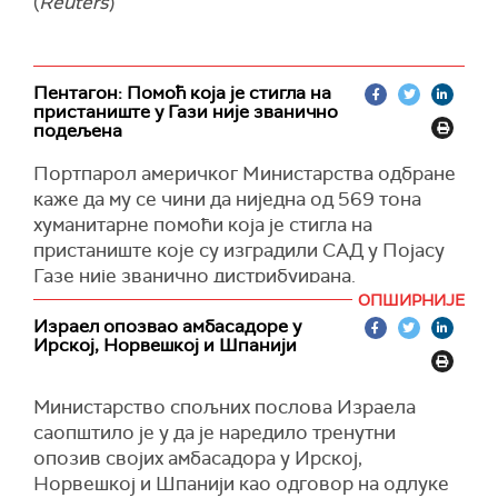
(
Reuters
)
потпуности или делимично на приватној
палестинској земљи.
(
Al Jazeera
)
Пентагон: Помоћ која је стигла на
пристаниште у Гази није званично
подељена
Портпарол америчког Mинистарства одбране
каже да му се чини да ниједна од 569 тона
хуманитарне помоћи која је стигла на
пристаниште које су изградили САД у Појасу
Газе није званично дистрибуирана.
ОПШИРНИЈЕ
Док је део помоћи која је долазила са
Израел опозвао амбасадоре у
пристаништа стигла до складишта, камионе су
Ирској, Норвешкој и Шпанији
пресреле гомиле очајних Палестинаца након
што је помоћ напустила подручје за утовар.
Министарство спољних послова Израела
На питање да ли је нека помоћ већ испоручена
саопштило је у да је наредило тренутни
амерички генерал-мајор Пат Рајдер рекао је да
опозив својих амбасадора у Ирској,
"не верује“, преноси
Тајмс ов Израел
.
Норвешкој и Шпанији као одговор на одлуке