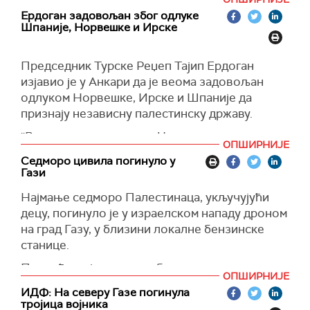
Напори имају за циљ да ојачају организацију
Ердоган задовољан због одлуке
која се дуго сматрала кључном за људе у Гази,
Шпаније, Норвешке и Ирске
али се суочава са оптужбама Израела да су
неки од чланова њеног особља учествовали у
Председник Турске Реџеп Тајип Ердоган
нападима 7. октобра.
изјавио је у Анкари да је веома задовољан
Независна истрага прошлог месеца је
одлуком Норвешке, Ирске и Шпаније да
показала да Израел тек треба да пружи доказе
признају независну палестинску државу.
за своје наводе да је ''значајан број"
''Веома сам задовољан. Честитамо њиховим
запослених у Ангенцији уједно и при
ОПШИРНИЈЕ
лидерима на овој савесној одлуци. Позивамо
терористичким организацијама.
Седморо цивила погинуло у
земље које још нису признале државу
Гази
(
Al Jazeera
)
Палестине да предузме исти корак. Палестина
Најмање седморо Палестинаца, укључујући
ће остварити победу", поручио је Ердоган.
децу, погинуло је у израелском нападу дроном
"Независна и суверена Палестина мора бити
на град Газу, у близини локалне бензинске
успостављена са границама из 1967. године",
станице.
поручио је председник Турске.
Повређено је више особа, пише палестинска
(
Times of Israel
)
ОПШИРНИЈЕ
новинска агенција
Вафа
.
ИДФ: На северу Газе погинула
тројица војника
Напади израелске војске, наводи агенција,