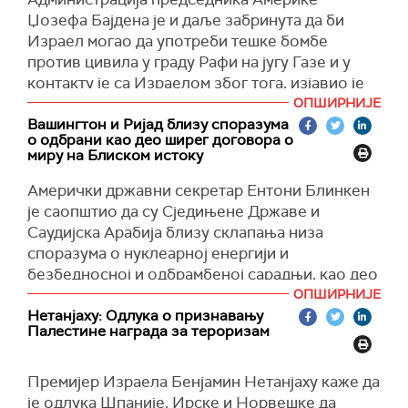
послова Радослав Сикорски.
Џозефа Бајдена је и даље забринута да би
Нагласио је и да Пољска верује да би такво
Израел могао да употреби тешке бомбе
стабилно, дугорочно решење било постојање
против цивила у граду Рафи на југу Газе и у
две државе.
контакту је са Израелом због тога, изјавио је
амерички државни секретар Ентони Блинкен.
ОПШИРНИЈЕ
(
Reuters
)
Вашингтон и Ријад близу споразума
"И та забринутост остаје", рекао је Блинкен.
о одбрани као део ширег договора о
миру на Блиском истоку
Администрација је саопштила овог месеца да
је прегледала испоруку оружја које би Израел
Амерички државни секретар Ентони Блинкен
могао да употреби за велику инвазију на Рафу,
је саопштио да су Сједињене Државе и
где је више од милион цивила потражило
Саудијска Арабија близу склапања низа
уточиште и као резултат тога паузирала је
споразума о нуклеарној енергији и
испоруку бомби у Израел, пренео је
Ројтерс
.
безбедносној и одбрамбеној сарадњи, као део
ширег договора о нормализацији односа
ОПШИРНИЈЕ
(
Reuters
)
Ријада и Тел Авива.
Нетанјаху: Одлука о признавању
Палестине награда за тероризам
Рекао је да би финализација споразума могла
да буде за неколико недеља, али је упозорио
Премијер Израела Бенјамин Нетанјаху каже да
да је за даљу нормализацију неопходан мир у
је одлука Шпаније, Ирске и Норвешке да