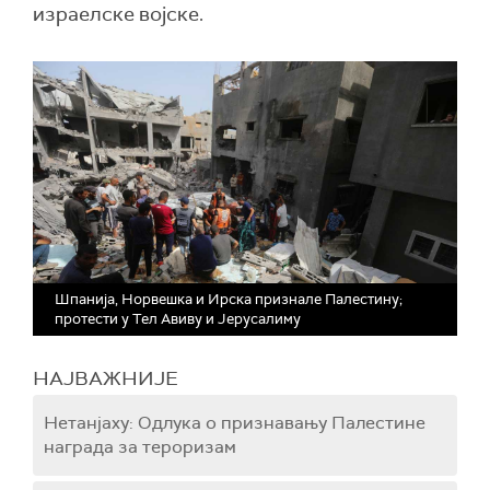
израелске војске.
Шпанијa, Норвешка и Ирска признале Палестину;
протести у Тел Авиву и Јерусалиму
НАЈВАЖНИЈЕ
Нетанјаху: Одлука о признавању Палестине
награда за тероризам