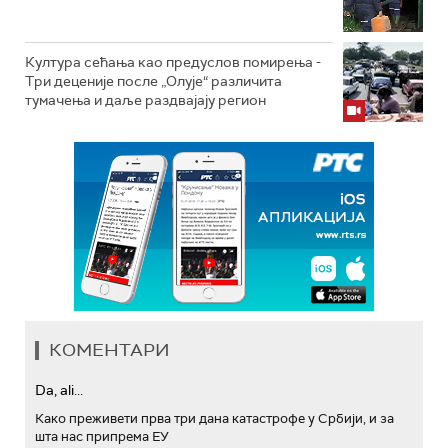
Култура сећања као предуслов помирења ­-
Три деценије после „Олује“ различита
тумачења и даље раздвајају регион
КОМЕНТАРИ
Da, ali...
Како преживети прва три дана катастрофе у Србији, и за
шта нас припрема ЕУ