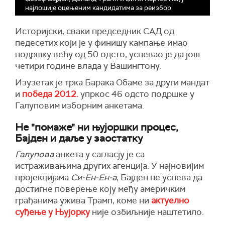
најлошије оцењеним кандидатима за реизбор
Историјски, сваки председник САД
од
педесетих који је у финишу кампање имао
подршку већу од 50 одсто, успевао је да
још
четири године влада у Вашингтону.
Изузетак је трка Барака Обаме за други мандат
и
победа 2012.
упркос 46 одсто подршке у
Галуповим изборним анкетама.
Не "помаже" ни њујоршки процес,
Бајден и даље у заостатку
Галупова
анкета у сагласју је са
истраживањима других агенција. У најновијим
пројекцијама
Си-Ен-Ен-а
, Бајден не успева да
достигне поверење коју међу америчким
грађанима ужива Трамп, коме ни
актуелно
суђење у Њујорку
није озбиљније наштетило.