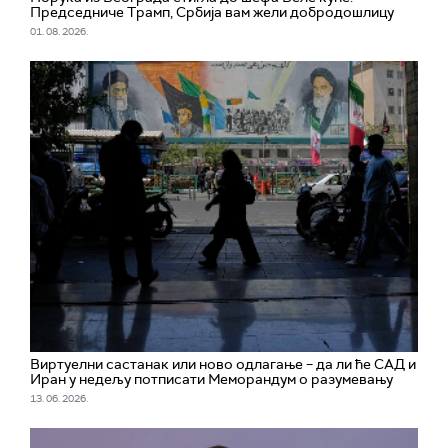
Председниче Трамп, Србија вам жели добродошлицу
01. 08. 2026.
Виртуелни састанак или ново одлагање – да ли ће САД и
Иран у недељу потписати Меморандум о разумевању
13. 06. 2026.