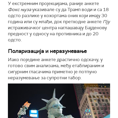
У екстремним пројекцијама, раније анкете
Фокс њуза
указивале су да Трамп води и са 18
одсто разлике у кохортама оних који имају 30
година или су млађи, док претходне анкете
Пју
истраживачког центра наглашавају Бајденову
предност у односу на противника и до 20
одсто.
Поларизација и неразумевање
Иако поједине анкете драстично одскачу, у
готово свим анализама, међу етаблираним и
сигурним гласачима приметно је потпуно
неразумевање за супротни табор.