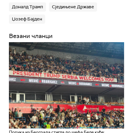
Доналд Трамп
Сједињене Државе
Џозеф Бајден
Везани чланци
Порука из Београда стигла до шефа Беле куће: