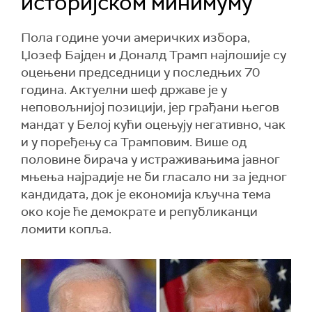
историјском минимуму
Пола године уочи америчких избора,
Џозеф Бајден и Доналд Трамп најлошије су
оцењени председници у последњих 70
година. Актуелни шеф државе је у
неповољнијој позицији, јер грађани његов
мандат у Белој кући оцењују негативно, чак
и у поређењу са Трамповим. Више од
половине бирача у истраживањима јавног
мњења најрадије не би гласало ни за једног
кандидата, док је економија кључна тема
око које ће демократе и републиканци
ломити копља.