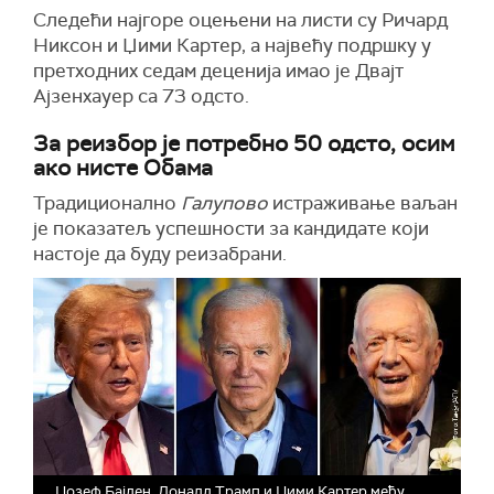
Следећи најгоре оцењени на листи су Ричард
Никсон и Џими Картер, а н
ајвећу подршку у
претходних седам деценија
имао
је Двајт
Ајзенхауер
са 73
одсто.
За реизбор је потребно 50 одсто, осим
ако нисте Обама
Традиционално
Галупово
истраживање ваљан
је
показатељ успешности за кандидате који
настоје
да буду реизабрани
.
Џозеф Бајден, Доналд Трамп и Џими Картер међу