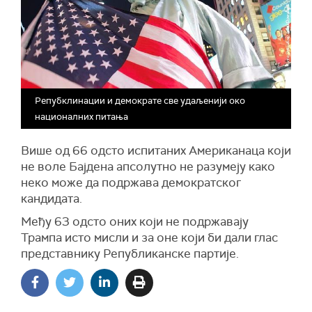
Репубклинации и демократе све удаљенији око
националних питања
Више од 66 одсто испитаних Американаца који
не воле Бајдена апсолутно не разумеју како
неко може да подржава демократског
кандидата.
Међу 63 одсто оних који не подржавају
Трампа исто мисли
и за оне који би дали глас
представнику Републиканске партије.