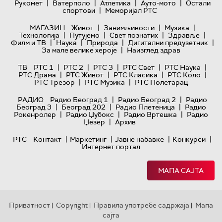
|
|
|
|
Рукомет
Ватерполо
Атлетика
Ауто-мото
Остали
|
спортови
Меморијал РТС
|
|
|
МАГАЗИН
Живот
Занимљивости
Музика
|
|
|
|
Технологијa
Путујемо
Свет познатих
Здравље
|
|
|
|
Филм и ТВ
Наука
Природа
Дигитални предузетник
|
За мале велике хероје
Наизглед здрав
|
|
|
|
|
ТВ
РТС 1
РТС 2
РТС 3
РТС Свет
РТС Наука
|
|
|
|
РТС Драма
РТС Живот
РТС Класика
РТС Коло
|
|
РТС Трезор
РТС Музика
РТС Полетарац
|
|
РАДИО
Радио Београд 1
Радио Београд 2
Радио
|
|
|
Београд 3
Београд 202
Радио Плетеница
Радио
|
|
|
Рокенролер
Радио Џубокс
Радио Вртешка
Радио
|
Џезер
Архив
|
|
|
|
РТС
Контакт
Маркетинг
Јавне набавке
Конкурси
Интернет портал
МАПА САЈТА
Приватност
Copyright
Правила употребе садржаја
Мапа
|
|
|
сајта