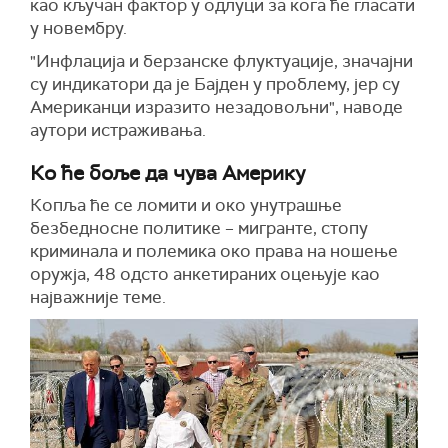
као кључан фактор у одлуци за кога ће гласати
у новембру.
"Инфлација и берзанске флуктуације, значајни
су индикатори да је Бајден у проблему, јер су
Американци изразито незадовољни", наводе
аутори истраживања.
Ко ће боље да чува Америку
Копља ће се ломити и око унутрашње
безбедносне политике – мигрантe, стопу
криминала и полемика око права на ношење
оружја, 48 одсто анкетираних оцењује као
најважније теме.