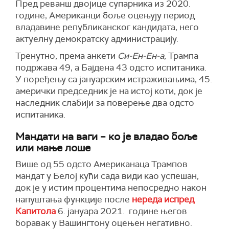
Пред реванш двојице супарника из 2020.
године, Американци боље оцењују период
владавине републиканског кандидата, него
актуелну демократску администрацију.
Тренутно, према анкети
Си-Ен-Ен-а
, Трампа
подржава 49, а Бајдена 43 одсто испитаника.
У поређењу са јануарским истраживањима, 45.
амерички председник је на истој коти, док је
наследник слабији за поверење два одсто
испитаника.
Мандати на ваги – ко је владао боље
или мање лоше
Више од 55 одсто Американаца Трампов
мандат у Белој кући сада види као успешан,
док је у истим процентима непосредно након
напуштања функције после
нереда испред
Капитола
6. јануара 2021. године његов
боравак у Вашингтону оцењен негативно.