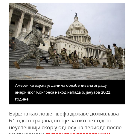
Америчка војска је данима обезбеђивала зграду
америчког Конгреса накод напада 6. јануара 2021.
године
Бајдена као лошег шефа државе доживљава
61 одсто грађана, што је за око пет одсто
неуспешнији скор у односу на периоде после