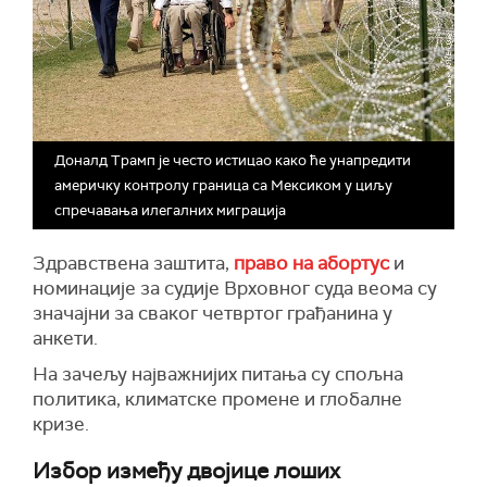
Доналд Трамп је често истицао како ће унапредити
америчку контролу граница са Мексиком у циљу
спречавања илегалних миграција
Здравствена заштита,
право на абортус
и
номинације за судије Врховног суда веома су
значајни за сваког четвртог грађанина у
анкети.
На зачељу најважнијих питања су спољна
политика, климатске промене и глобалне
кризе.
Избор између двојице лоших