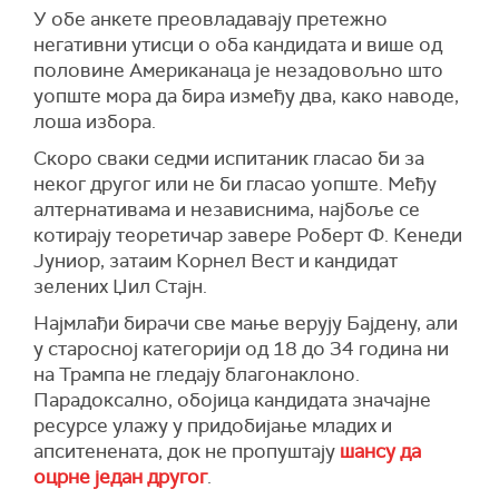
У обе анкете преовладавају претежно
негативни утисци о оба кандидата и више од
половине Американаца је незадовољно што
уопште мора да бира између два, како наводе,
лоша избора.
Скоро сваки седми испитаник гласао би за
неког другог или не би гласао уопште.
Међу
алтернативама и независнима, најбоље се
котирају теоретичар завере Роберт Ф. Кенеди
Јуниор, затаим Корнел Вест и кандидат
зелених Џил Стајн.
Најмлађи бирачи све мање верују Бајдену, али
у старосној категорији од 18 до 34 година ни
на Трампа не гледају благонаклоно.
Парадоксално, обојица кандидата значајне
ресурсе улажу у придобијање младих и
апситенената, док не пропуштају
шансу да
оцрне један другог
.