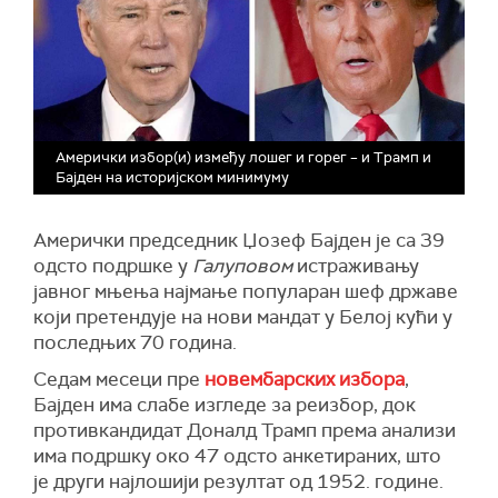
Амерички избор(и) између лошег и горег – и Трамп и
Бајден на историјском минимуму
Амерички председник Џозеф Бајден је са 39
одсто подршке у
Галуповом
истраживању
јавног мњења најмање популаран шеф државе
који претендује на нови мандат у Белој кући у
последњих 70 година.
Седам месеци пре
новембарских избора
,
Бајден има слабе изгледе за реизбор, док
противкандидат Доналд Трамп према анализи
има подршку око 47 одсто анкетираних, што
је
други најлошији резултат од 1952. године.