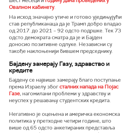
шест месеци и
годину дана проведених у
Овалном кабинету
.
На исход значајно утиче и готово уједињујући
став републиканаца да је Трамп добро владао
од 2017. до 2021 – 92 одсто подршке. Тек 73
одсто демократа сматра да је и Бајден
доносио позитивне одлуке. Независни су
такође наклоњенији бившем председнику.
Бајдену замерају Газу, здравство и
кредите
Бајдену се највише замерају благо поступање
према Израелу због
сталних напада на Појас
Газе
, нагомилани проблеми у здравству и
неуспех у решавању студентских кредита.
Негативно је оцењена и
америчка економска
политика у претходне четири године
,
што
више од 65 одсто анкетираних представља