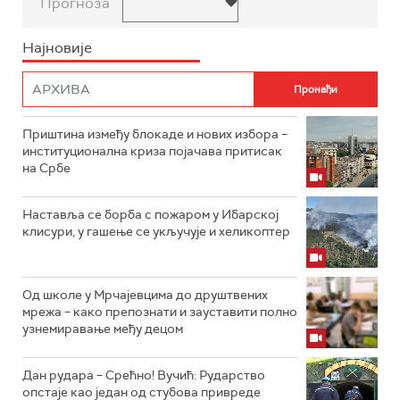
Прогноза
Најновије
Приштина између блокаде и нових избора –
институционална криза појачава притисак
на Србе
Наставља се борба с пожаром у Ибарској
клисури, у гашење се укључује и хеликоптер
Од школе у Мрчајевцима до друштвених
мрежа – како препознати и зауставити полно
узнемиравање међу децом
Дан рудара – Срећно! Вучић: Рударство
опстаје као један од стубова привреде