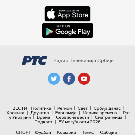
Радио Телевизија Србије
|
|
|
|
ВЕСТИ
Политика
Регион
Свет
Србија данас
|
|
|
|
Хроника
Друштво
Економија
Мерила времена
Рат
|
|
|
|
у Украјини
Време
Сервисне вести
Сматрачница
|
Подкаст
ЕУ могућности 2026
|
|
|
|
СПОРТ
Фудбал
Кошарка
Тенис
Одбојка