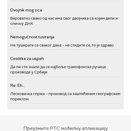
Dvojnik mog oca
Вероватно свако од нас има свог двојника са којим дели и
сличну ДНК
Nemogućnost tusiranja
Не туширате се сваког дана – не стидите се, то је здраво
Cestitke za uspeh
Да ли сте знали да се најбоље грамофонске ручице
производе у Србији
Re: Eh...
Лесковачка спржа – производ са заштићеним географским
пореклом
Преузмите РТС мобилну апликацију