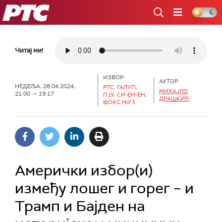
РТС
Читај ми!
ИЗВОР:
АУТОР:
НЕДЕЉА, 28.04.2024,
РТС, ГАЛУП,
МИХАЈЛО
21:00 -> 19:17
ПЈУ, СИ-ЕН-ЕН,
ДРАШКИЋ
ФОКС ЊУЗ
Амерички избор(и)
између лошег и горег – и
Трамп и Бајден на