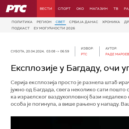
РТС
ВЕСТИ
СПОРТ
OKO
МАГАЗИН
ТВ
Р
ПОЛИТИКА
РЕГИОН
СВЕТ
СРБИЈА ДАНАС
ХРОНИКА
Д
ПОДКАСТ
ЕУ МОГУЋНОСТИ 2026
ИЗВОР:
АУТОР:
СУБОТА, 20.04.2024, 03:08 -> 06:59
РТС
РАДЕ МАРОЕ
Експлозије у Багдаду, очи у
Серија експлозија просто је разнела штаб ир
јужно од Багдада, свега неколико сати пошт
ка израелског ваздухопловној бази недалеко 
особа је погинула, а више рањено у нападу. В