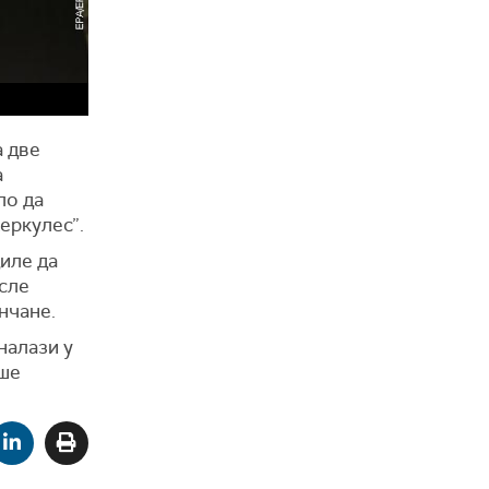
а две
а
ло да
еркулес”.
иле да
осле
нчане.
налази у
рше