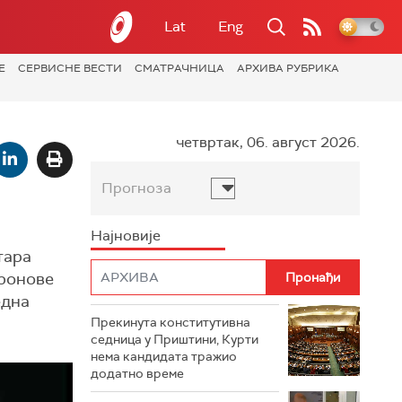
Lat
Eng
Е
СЕРВИСНЕ ВЕСТИ
СМАТРАЧНИЦА
АРХИВА РУБРИКА
четвртак, 06. август 2026.
Прогноза
Најновије
тара
дронове
една
Прекинута конститутивна
седница у Приштини, Курти
нема кандидата тражио
додатно време