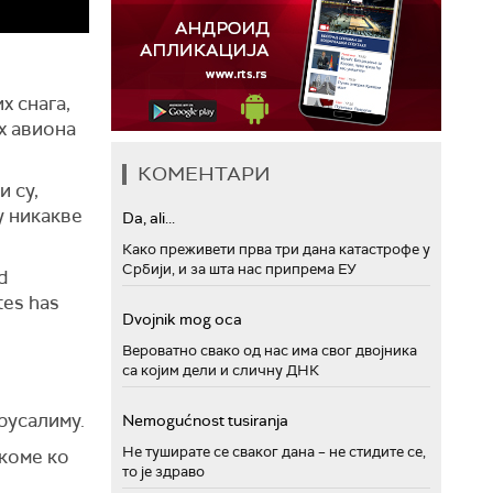
х снага,
х авиона
КОМЕНТАРИ
и су,
у никакве
Da, ali...
Како преживети прва три дана катастрофе у
Србији, и за шта нас припрема ЕУ
d
ates has
Dvojnik mog oca
Вероватно свако од нас има свог двојника
са којим дели и сличну ДНК
ерусалиму.
Nemogućnost tusiranja
Не туширате се сваког дана – не стидите се,
 коме ко
то је здраво