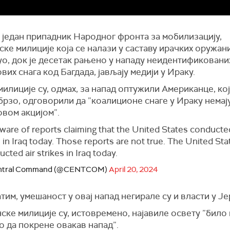
 један припадник Народног фронта за мобилизацију,
ке милиције која се налази у саставу ирачких оружани
уо, док је десетак рањено у нападу неидентификовани
ових снага код Багдада, јављају медији у Ираку.
илиције су, одмах, за напад оптужили Американце, кој
брзо, одговорили да ”коалиционе снаге у Ираку немај
овом акцијом”.
ware of reports claiming that the United States conducte
s in Iraq today. Those reports are not true. The United St
cted air strikes in Iraq today.
entral Command (@CENTCOM)
April 20, 2024
тим, умешаност у овај напад негирале су и власти у Ј
ке милиције су, истовремено, најавиле освету ”било
о да покрене овакав напад”.