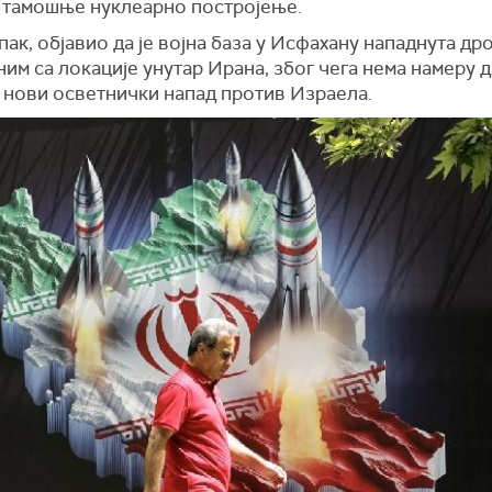
 тамошње нуклеарно постројење.
 пак, објавио да је војна база у Исфахану нападнута д
им са локације унутар Ирана, због чега нема намеру д
 нови осветнички напад против Израела.