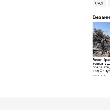
САД
Везани
Венс: Ира
тешки људ
потрајати;
код Орму
06. 08. 2026.