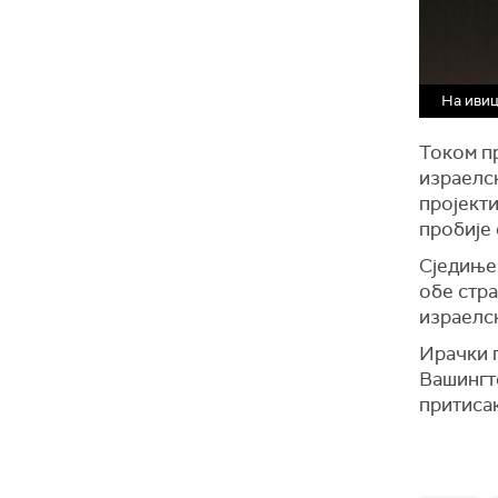
На ивиц
Током пр
израелс
пројекти
пробије 
Сједиње
обе стра
израелск
Ирачки 
Вашингто
притисак