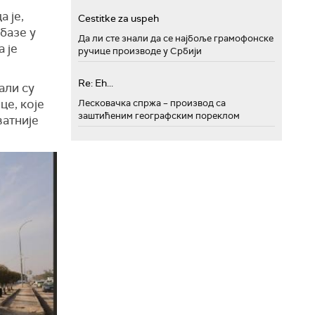
 је,
Cestitke za uspeh
базе у
Да ли сте знали да се најбоље грамофонске
 је
ручице производе у Србији
Re: Eh...
али су
це, које
Лесковачка спржа – производ са
заштићеним географским пореклом
ватније