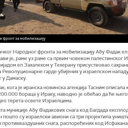
 фронт за мобилизацију
ачког Народног фронта за мобилизацију Абу Фадак ел
ви је, раме уз раме са првим човеком палестинског 
ијадом ел Захалехом у Техерану присуствовао сахран
а Револуционарне гарде убијених у израелском нападу
 у Дамаску.
к, кога је иранска новинска агенција Тасним описала 
00.000 бораца у Ираку, наводно је обећао да ће њего
део терета освете Израелцима.
та муниције Абу Фадакових снага код Багдада експло
н пошто су израелски авиони са три пројектила уништ
х противваздушних снага, распоређених код Исфахана