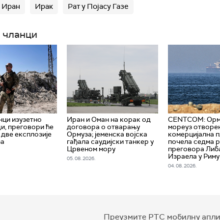
Иран
Ирак
Рат у Појасу Газе
 чланци
нци изузетно
Иран и Оман на корак од
CENTCOM: Орм
и, преговори ће
договора о отварању
мореуз отворен
 две експлозије
Ормуза; jеменска војска
комерцијална п
за
гађала саудијски танкер у
почела седма 
Црвеном мору
преговора Либ
Израела у Риму
05. 08. 2026.
04. 08. 2026.
Преузмите РТС мобилну апли