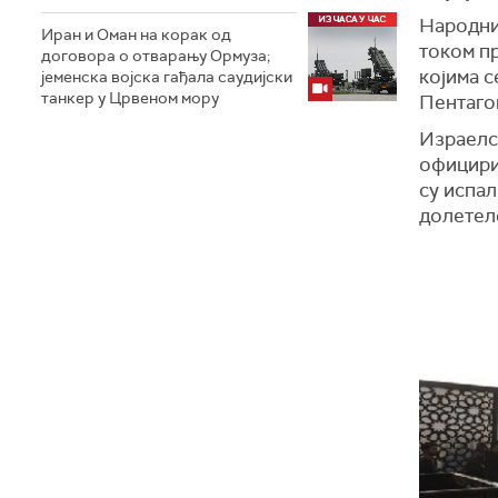
Народни 
Иран и Оман на корак од
током пр
договора о отварању Ормуза;
којима с
jеменска војска гађала саудијски
танкер у Црвеном мору
Пентаго
Израелск
официри 
су испал
долетел