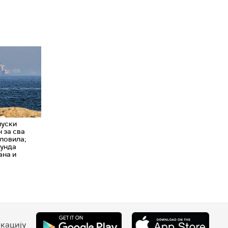
уски
 за сва
ловила;
рунда
ана и
кацију