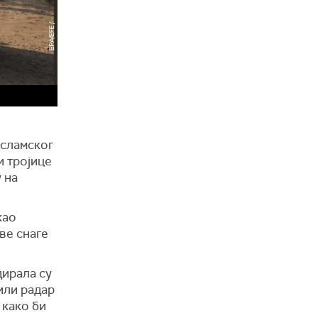
Исламског
и тројице
 на
као
ве снаге
дирала су
или радар
 како би