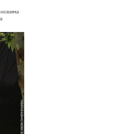
роновима
а