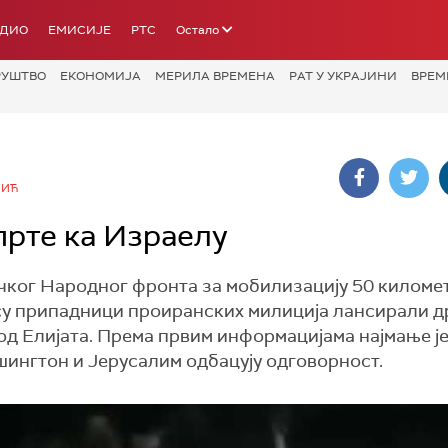
АДИО
ЕМИСИЈЕ
РТС
Остало
РУШТВО
ЕКОНОМИЈА
МЕРИЛА ВРЕМЕНА
РАТ У УКРАЈИНИ
ВРЕМ
ВИЋ
прте ка Израелу
ачког Народног фронта за мобилизацију 50 киломе
о су припадници проиранских милиција лансирали 
од Елијата. Према првим информацијама најмање ј
ашингтон и Јерусалим одбацују одговорност.