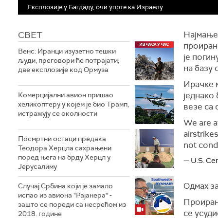
Експлозије у Багдаду, очи упрте ка Израелу
СВЕТ
Најмање
проиранс
Венс: Иранци изузетно тешки
је погин
људи, преговори ће потрајати;
на базу 
две експлозије код Ормуза
Ирачке м
једнако 
Комерцијални авион пришао
хеликоптеру у којем је био Трамп,
везе са 
истражују се околности
We are a
airstrike
Посмртни остаци предака
not condu
Теодора Херцла сахрањени
поред њега на брду Херцл у
— U.S. C
Јерусалиму
Одмах за
Случај Србина који је замало
испао из авиона "Рајанера" -
Проиранс
зашто се пореди са несрећом из
се усуди
2018. године