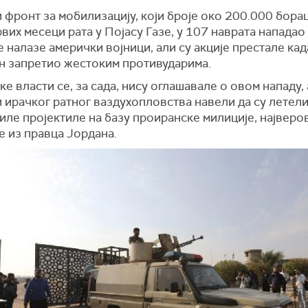
фронт за мобилизацију, који броје око 200.000 бораца
вих месеци рата у Појасу Газе, у 107 наврата нападао 
е налазе амерички војници, али су акције престале када
н запретио жестоким противударима.
е власти се, за сада, нису оглашавале о овом нападу, 
ирачког ратног ваздухопловства навели да су летели
иле пројектиле на базу проиранске милиције, најверо
е из правца Јордана.