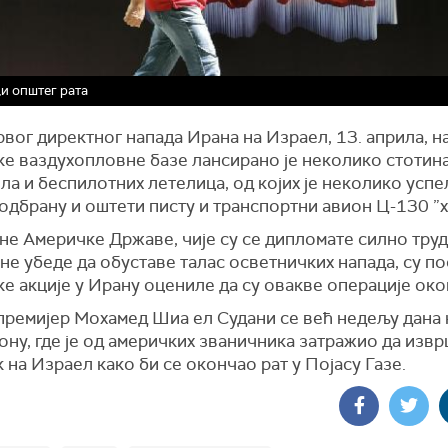
и општег рата
вог директног напада Ирана на Израел, 13. априла, н
ке ваздухопловне базе лансирано је неколико стотин
ла и беспилотних летелица, од којих је неколико успе
одбрану и оштети писту и транспортни авион Ц-130 ”х
не Америчке Државе, чије су се дипломате силно труд
не убеде да обуставе талас осветничких напада, су п
е акције у Ирану оцениле да су овакве операције око
премијер Мохамед Шиа ел Судани се већ недељу дана 
ну, где је од америчких званичника затражио да изв
 на Израел како би се окончао рат у Појасу Газе.