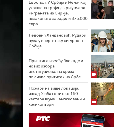
Европол: У Србији и Немачкој
ухапшена тројица кријумчара
миграната из Сирије,
незаконито зарадили 875.000
евра
Ђедовић Хандановић: Рудари
чувају енергетску сигурност
Србије
Приштина између блокаде и
нових избора –
институционална криза
појачава притисак на Србе
Пожари на више локација,
изнад Ушћа гори око 150
хектара шуме – ангажовани и
хеликоптери