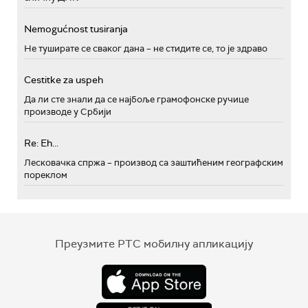
Nemogućnost tusiranja
Не туширате се сваког дана – не стидите се, то је здраво
Cestitke za uspeh
Да ли сте знали да се најбоље грамофонске ручице
производе у Србији
Re: Eh...
Лесковачка спржа – производ са заштићеним географским
пореклом
Преузмите РТС мобилну апликацију