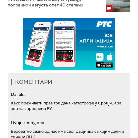
половином августа опет 40 степени
КОМЕНТАРИ
Da, ali...
Како преживети прва три дана катастрофе у Србији, и за
шта нас припрема ЕУ
Dvojnik mog oca
Вероватно свако од нас има свог двојника са којим дели и
сличну ДНК