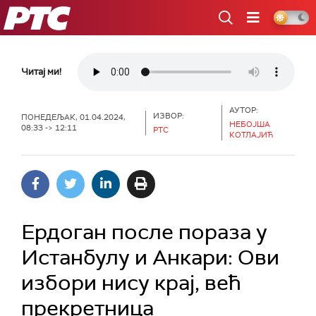
РТС
Читај ми!
АУТОР:
ИЗВОР:
ПОНЕДЕЉАК, 01.04.2024,
НЕБОЈША
08:33 -> 12:11
РТС
КОТЛАЈИЋ
Ердоган после пораза у
Истанбулу и Анкари: Ови
избори нису крај, већ
прекретница