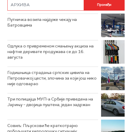
Путничка возила најдуже чекају на
Батровцима
Одлука о привременом смањењу акциза на
нафтне деривате продужава се до 16.
августа
Годишњица страдања српских цивила на
Петровачкој цести, злочина за који још нико
није одговарао
Три полицајца МУП-а Србије приведена на
Јарињу – двојица пуштена, један задржан
Совиљ: Пљускови ће краткотрајно
побољшати хидролошку ситуацију;