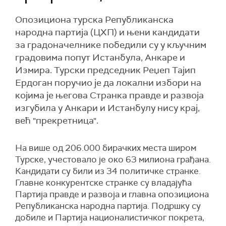
Опозициона турска Републиканска
народна партија (ЦХП) и њени кандидати
за градоначелнике победили су у кључним
градовима попут Истанбула, Анкаре и
Измира. Турски председник Реџеп Тајип
Ердоган поручио је да локални избори на
којима је његова Странка правде и развоја
изгубила у Анкари и Истанбулу нису крај,
већ "прекретница".
На више од 206.000 бирачких места широм
Турске, учестовало је око 63 милиона грађана.
Кандидати су били из 34 политичке странке.
Главне конкурентске странке су владајућа
Партија правде и развоја и главна опозициона
Републиканска народна партија. Подршку су
добиле и Партија националистичког покрета,