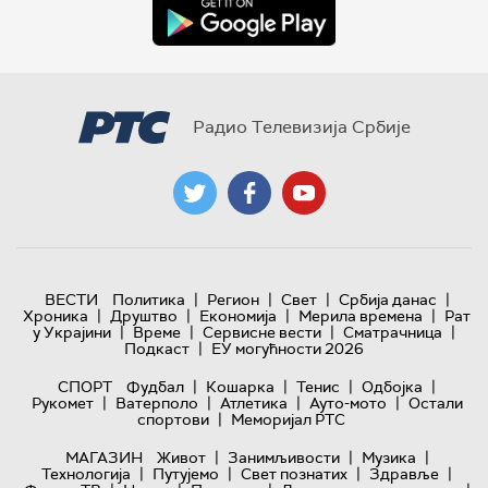
Радио Телевизија Србије
|
|
|
|
ВЕСТИ
Политика
Регион
Свет
Србија данас
|
|
|
|
Хроника
Друштво
Економија
Мерила времена
Рат
|
|
|
|
у Украјини
Време
Сервисне вести
Сматрачница
|
Подкаст
ЕУ могућности 2026
|
|
|
|
СПОРТ
Фудбал
Кошарка
Тенис
Одбојка
|
|
|
|
Рукомет
Ватерполо
Атлетика
Ауто-мото
Остали
|
спортови
Меморијал РТС
|
|
|
МАГАЗИН
Живот
Занимљивости
Музика
|
|
|
|
Технологијa
Путујемо
Свет познатих
Здравље