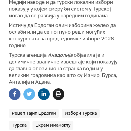
Медији наводе и да турски локални избори
показују у којем смеру би систем у Турској
могао да се развија у наредним годинама.
Истичу да Ердоган овим изборима желео да
ослаби или да се потпуно реши могућих
конкурената за председничке изборе 2028.
године.
Турска агенција
Анадолија
објавила је и
делимичне званичне извештаје који показују
да главна опозициона странка води и у
великим градовима као што су Измир, Бурса,
Анталија и Адана.
Реџеп Тајип Ердоган
Избори Турска
Турска
Екрем Имамоглу