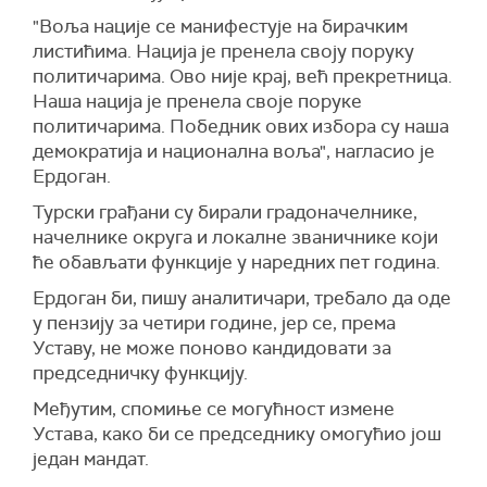
"Воља нације се манифестује на бирачким
листићима. Нација је пренела своју поруку
политичарима. Ово није крај, већ прекретница.
Наша нација је пренела своје поруке
политичарима. Победник ових избора су наша
демократија и национална воља", нагласио је
Ердоган.
Турски грађани су бирали градоначелнике,
начелнике округа и локалне званичнике који
ће обављати функције у наредних пет година.
Ердоган би, пишу аналитичари, требало да оде
у пензију за четири године, јер се, према
Уставу, не може поново кандидовати за
председничку функцију.
Међутим, спомиње се могућност измене
Устава, како би се председнику омогућио још
један мандат.