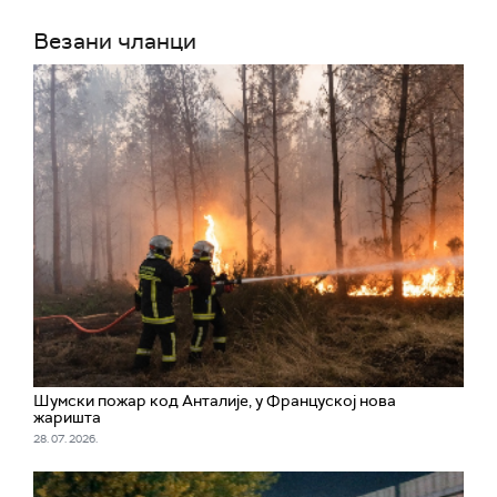
Везани чланци
Шумски пожар код Анталије, у Француској нова
жаришта
28. 07. 2026.