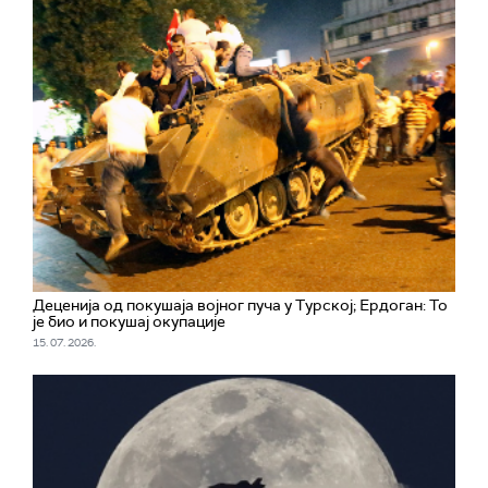
Деценија од покушаја војног пуча у Турској; Ердоган: То
је био и покушај окупације
15. 07. 2026.