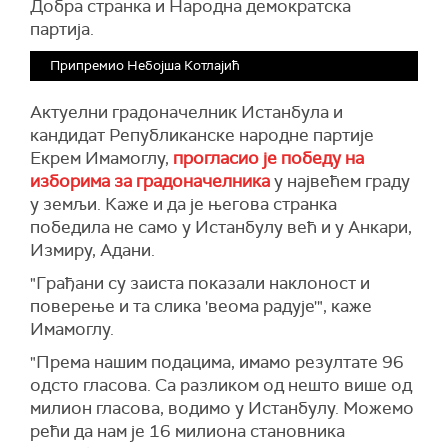
Добра странка и Народна демократска
партија.
Припремио Небојша Котлајић
Актуелни градоначелник Истанбула и
кандидат Републиканске народне партије
Екрем Имамоглу,
прогласио је победу на
изборима за градоначелника
у највећем граду
у земљи. Каже и да је његова странка
победила не само у Истанбулу већ и у Анкари,
Измиру, Адани.
"Грађани су заиста показали наклоност и
поверење и та слика 'веома радује'", каже
Имамоглу.
"Према нашим подацима, имамо резултате 96
одсто гласова. Са разликом од нешто више од
милион гласова, водимо у Истанбулу. Можемо
рећи да нам је 16 милиона становника