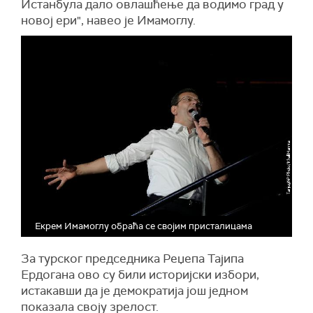
Истанбула дало овлашћење да водимо град у
новој ери", навео је Имамоглу.
Екрем Имамоглу обраћа се својим присталицама
За турског председника Реџепа Тајипа
Ердогана ово су били историјски избори,
истакавши да је демократија још једном
показала своју зрелост.