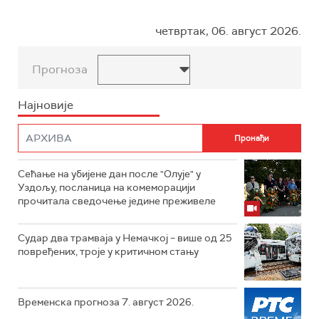
четвртак, 06. август 2026.
Прогноза
Најновије
Сећање на убијене дан после "Олује" у
Уздољу, посланица на комеморацији
прочитала сведочење једине преживеле
Судар два трамваја у Немачкој – више од 25
повређених, троје у критичном стању
Временска прогноза 7. август 2026.