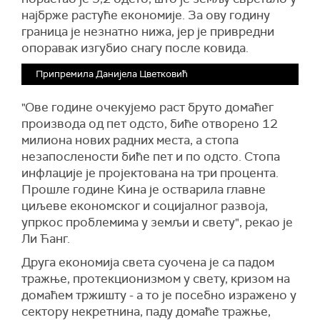
најбрже растуће економије. За ову годину
граница је незнатно нижа, јер је привредни
опоравак изгубио снагу после ковида.
Припремила Данијела Цветковић
"Ове године очекујемо раст бруто домаћег
производа од пет одсто, биће отворено 12
милиона нових радних места, а стопа
незапослености биће пет и по одсто. Стопа
инфлације је пројектована на три процента.
Прошле године Кина је остварила главне
циљеве економског и социјалног развоја,
упркос проблемима у земљи и свету", рекао је
Ли Ћанг.
Друга економија света суочена је са падом
тражње, протекционизмом у свету, кризом на
домаћем тржишту - а то је посебно изражено у
сектору некретнина, паду домаће тражње,