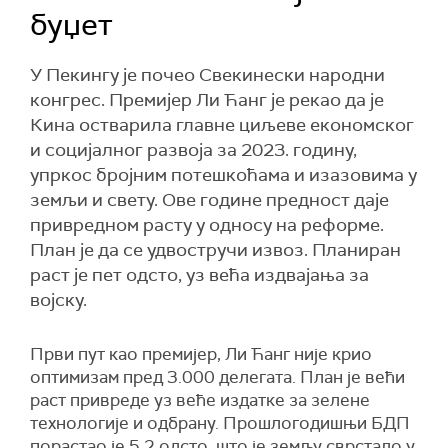
буџет
У Пекингу је почео Свекинески народни
конгрес. Премијер Ли Ћанг је рекао да је
Кина остварила главне циљеве економског
и социјалног развоја за 2023. годину,
упркос бројним потешкоћама и изазовима у
земљи и свету. Ове године предност даје
привредном расту у односу на реформе.
План је да се удвостручи извоз. Планиран
раст је пет одсто, уз већа издвајања за
војску.
Први пут као премијер, Ли Ћанг није крио
оптимизам пред 3.000 делегата. План је већи
раст привреде уз веће издатке за зелене
технологије и одбрану. Прошлогодишњи БДП
порастао је 5,2 одсто, што је земљу сврстало у