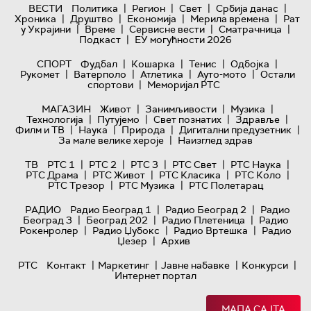
|
|
|
|
ВЕСТИ
Политика
Регион
Свет
Србија данас
|
|
|
|
Хроника
Друштво
Економија
Мерила времена
Рат
|
|
|
|
у Украјини
Време
Сервисне вести
Сматрачница
|
Подкаст
ЕУ могућности 2026
|
|
|
|
СПОРТ
Фудбал
Кошарка
Тенис
Одбојка
|
|
|
|
Рукомет
Ватерполо
Атлетика
Ауто-мото
Остали
|
спортови
Меморијал РТС
|
|
|
МАГАЗИН
Живот
Занимљивости
Музика
|
|
|
|
Технологијa
Путујемо
Свет познатих
Здравље
|
|
|
|
Филм и ТВ
Наука
Природа
Дигитални предузетник
|
За мале велике хероје
Наизглед здрав
|
|
|
|
|
ТВ
РТС 1
РТС 2
РТС 3
РТС Свет
РТС Наука
|
|
|
|
РТС Драма
РТС Живот
РТС Класика
РТС Коло
|
|
РТС Трезор
РТС Музика
РТС Полетарац
|
|
РАДИО
Радио Београд 1
Радио Београд 2
Радио
|
|
|
Београд 3
Београд 202
Радио Плетеница
Радио
|
|
|
Рокенролер
Радио Џубокс
Радио Вртешка
Радио
|
Џезер
Архив
|
|
|
|
РТС
Контакт
Маркетинг
Јавне набавке
Конкурси
Интернет портал
МАПА САЈТА