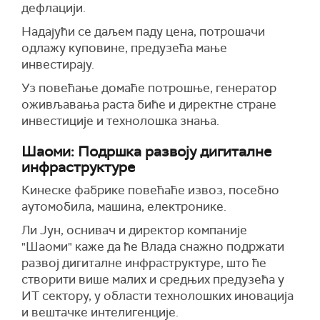
дефлацији.
Надајући се даљем паду цена, потрошачи
одлажу куповине, предузећа мање
инвестирају.
Уз повећање домаће потрошње, генератор
оживљавања раста биће и директне стране
инвестиције и технолошка знања.
Шаоми: Подршка развоју дигиталне
инфраструктуре
Кинеске фабрике повећаће извоз, посебно
аутомобила, машина, електронике.
Ли Јун, оснивач и директор компаније
"Шаоми" каже да ће Влада снажно подржати
развој дигиталне инфраструктуре, што ће
створити више малих и средњих предузећа у
ИТ сектору, у области технолошких иновација
и вештачке интелигенције.