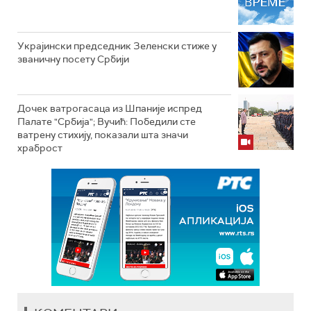
Украјински председник Зеленски стиже у
званичну посету Србији
Дочек ватрогасаца из Шпаније испред
Палате "Србија"; Вучић: Победили сте
ватрену стихију, показали шта значи
храброст