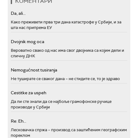
КОМЕНТАРИ
Da, ali...
Како преживети прва три дана катастрофе у Србији, и за
шта нас припрема ЕУ
Dvojnik mog oca
Вероватно свако од нас има свог двојника са којим дели и
сличну ДНК
Nemogućnost tusiranja
Не туширате се сваког дана – не стидите се, то је здраво
Cestitke za uspeh
Да ли сте знали да се најбоље грамофонске ручице
производе у Србији
Re: Eh...
Лесковачка спржа – производ са заштићеним географским
пореклом