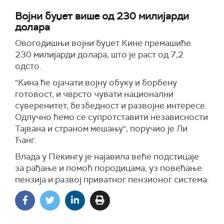
Војни буџет више од 230 милијарди
долара
Овогодишњи војни буџет Кине премашиће
230 милијарди долара, што је раст од 7,2
одсто.
"Кина ће ојачати војну обуку и борбену
готовост, и чврсто чувати национални
суверенитет, безбедност и развојне интересе.
Одлучно ћемо се супротставити независности
Тајвана и страном мешању", поручио је Ли
Ћанг.
Влада у Пекингу је најавила веће подстицаје
за рађање и помоћ породицама, уз повећање
пензија и развој приватног пензионог система.