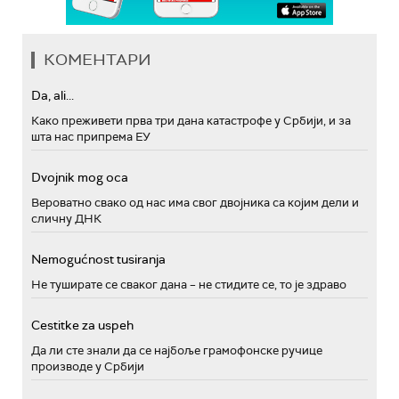
КОМЕНТАРИ
Da, ali...
Како преживети прва три дана катастрофе у Србији, и за
шта нас припрема ЕУ
Dvojnik mog oca
Вероватно свако од нас има свог двојника са којим дели и
сличну ДНК
Nemogućnost tusiranja
Не туширате се сваког дана – не стидите се, то је здраво
Cestitke za uspeh
Да ли сте знали да се најбоље грамофонске ручице
производе у Србији