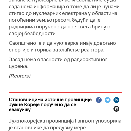
сада нема информација о томе да ли је цунами
стигао до нуклеарних електрана у областима
погођеним земљотресом, будући да је
радницима поручено да пре свега брину о
својој безбедности.
Саопштено је и да нуклеарке имају довољно
енергије и горива за хлађење реактора.
Засад нема опасности од радиоактивног
цурења.
(Reuters)
Становницима источне провинције
Јужне Кореје поручено да се
евакуишу
Јужнокорејска провинција Гангвон упозорила
је становнике да предузму мере