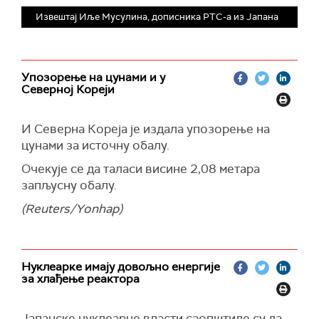
Извештај Иље Мусулина, дописника РТС-а из Јапана
Упозорење на цунами и у
Северној Кореји
И Северна Кореја је издала упозорење на
цунами за источну обалу.
Очекује се да таласи висине 2,08 метара
запљусну обалу.
(Reuters/Yonhap)
Нуклеарке имају довољно енергије
за хлађење реактора
Јапанске нуклеарне власти саопштиле су да