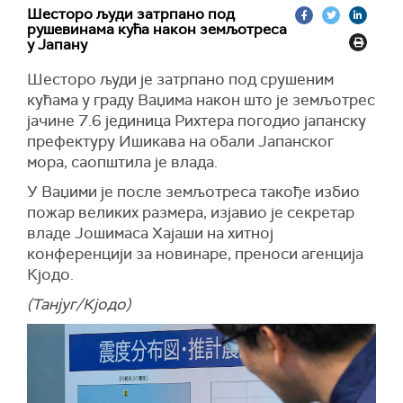
саопштила је да је земљотрес магнитуде 7,6
Шесторо људи затрпано под
степени који је задесио Ишикаву и околне
рушевинама кућа након земљотреса
јапанске префектуре изазвао мањи цунами
у Јапану
код источне обале Јужне Кореје, у
Шесторо људи је затрпано под срушеним
провинцији Гангвон, преноси агенција
Јонхап
.
кућама у граду Ваџима након што је земљотрес
Талас цунамија висине 67 центиметара
јачине 7.6 јединица Рихтера погодио јапанску
погодио је место Мукха у округу Донгхаеу, а
префектуру Ишикава на обали Јапанског
цунами је регистрован и у граду Гангнеунг.
мора, саопштила је влада.
КМА је издала саопштење у којем се наводи да
У Ваџими је после земљотреса такође избио
би таласи висине од 20 до 30 центиметара
пожар великих размера, изјавио је секретар
могли да проузрокују штету уз упозорење да
владе Јошимаса Хајаши на хитној
би висина таласа цунамија могла да се повећа
конференцији за новинаре, преноси агенција
на опасан ниво у зависности од плиме и
Кјодо.
осеке.
(Танјуг/Кјодо)
(Танјуг)