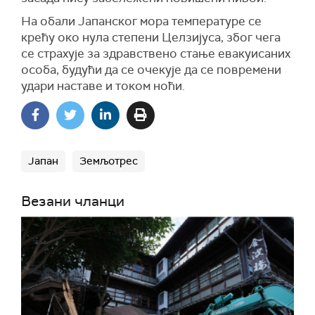
На обали Јапанског мора температуре се
крећу око нула степени Целзијуса, због чега
се страхује за здравствено стање евакуисаних
особа, будући да се очекује да се повремени
удари наставе и током ноћи.
Јапан
Земљотрес
Везани чланци