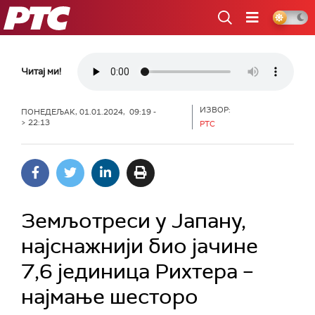
РТС
Читај ми!
ИЗВОР:
ПОНЕДЕЉАК, 01.01.2024, 09:19 -
> 22:13
РТС
Земљотреси у Јапану,
најснажнији био јачине
7,6 јединица Рихтера –
најмање шесторо