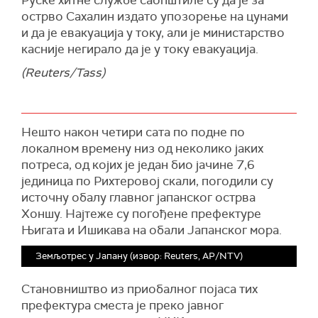
острво Сахалин издато упозорење на цунами
и да је евакуација у току, али је министарство
касније негирало да је у току евакуација.
(Reuters/Tass)
Нешто након четири сата по подне по
локалном времену низ од неколико јаких
потреса, од којих је један био јачине 7,6
јединица по Рихтеровој скали, погодили су
источну обалу главног јапанског острва
Хоншу. Најтеже су погођене префектуре
Њигата и Ишикава на обали Јапанског мора.
Земљотрес у Јапану (извор: Reuters, АP/NTV)
Становништво из приобалног појаса тих
префектура сместа је преко јавног