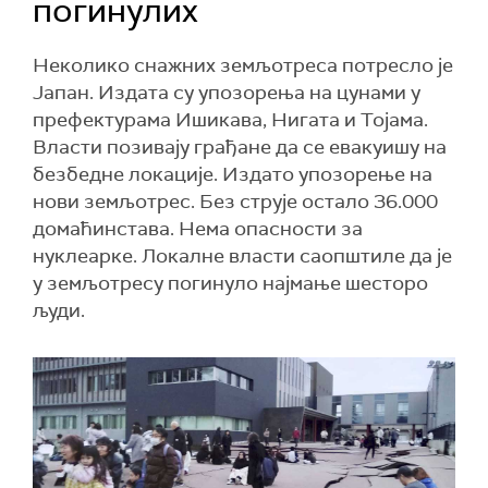
погинулих
Неколико снажних земљотреса потресло је
Jaпан. Издата су упозорења на цунами у
префектурама Ишикава, Нигата и Тојама.
Власти позивају грађане да се евакуишу на
безбедне локације. Издато упозорење на
нови земљотрес. Без струје остало 36.000
домаћинстава. Нема опасности за
нуклеарке. Локалне власти саопштиле да је
у земљотресу погинуло најмање шесторо
људи.