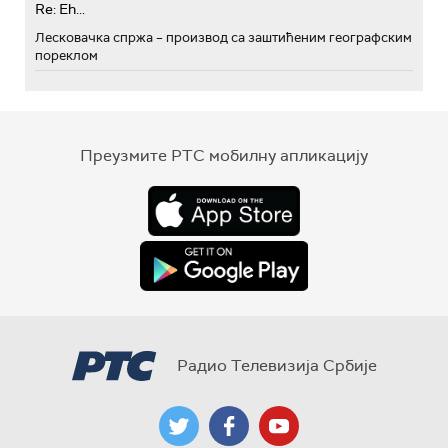
Re: Eh...
Лесковачка спржа – производ са заштићеним географским
пореклом
Преузмите РТС мобилну апликацију
Радио Телевизија Србије