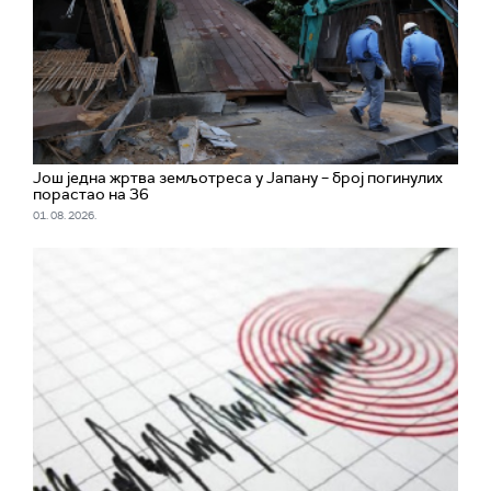
Још једна жртва земљотреса у Јапану – број погинулих
порастао на 36
01. 08. 2026.