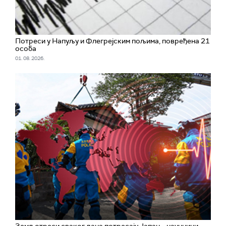
Потреси у Напуљу и Флегрејским пољима, повређена 21
особа
01. 08. 2026.
Земљотреси сваког дана потресају Јапан – научници