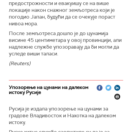
предострожности и евакуишу се на више
локације након снажног земљотреса који је
погодио Јапан, будући да се очекује пораст
нивоа мора.
После земљотреса дошло је до цунамија
висине 45 центиметара у овој провинцији, али
надлежне службе упозоравају да би могли да
уследе виши таласи.
(Reuters)
Упозорење на цунами на далеком
истоку Русије
Русија је издала упозорење на цунами за
градове Владивосток и Нахотка на далеком
истоку.
Руске хитне службе саопштиле су да је за