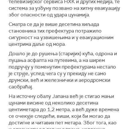
телевизијског сервиса НХК и других медија, те
система за узбуну позвано на хитну евакуацију
због опасности од удара цунамија.
Сматра се да је више десетина хиљада
становника тих префектура потражило
сигурност на узвишењима и у евакуационим
центрима даље од мора.
Дошло је до рушења (старијих) кућа, одрона и
пуцања асфалта на путевима, а на ширем
подручју у поменутим префектурама нестало
је струје, услед чега су у прекиду не само
друмски, већ и железнички и аеродромски
саобраћај.
На источну обалу Јапана већ је стигао мањи
цунами висине од неколико десетина
центиметара до 1,2 метра, а већ дуже времена
се очекује следећи, виши, који би могао да
достигне и читавих пет метара. Због тога, као