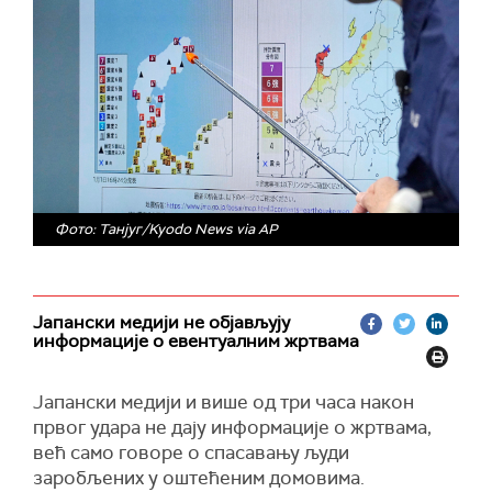
Фото: Танјуг/Kyodo News via AP
Јапански медији не објављују
информације о евентуалним жртвама
Јапански медији и више од три часа након
првог удара не дају информације о жртвама,
већ само говоре о спасавању људи
заробљених у оштећеним домовима.