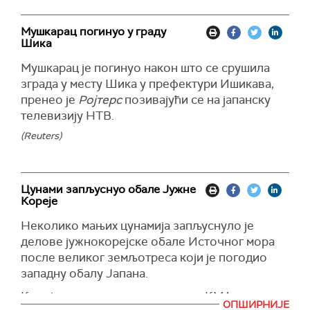
Мушкарац погинуо у граду
Шика
Мушкарац је погинуо након што се срушила
зграда у месту Шика у префектури Ишикава,
пренео је
Ројтерс
позивајући се на јапанску
телевизију НТВ.
(Reuters)
Цунами запљуснуо обале Јужне
Кореје
Неколико мањих цунамија запљуснуло је
делове јужнокорејске обале Источног мора
после великог земљотреса који је погодио
западну обалу Јапана.
Корејска метеоролошка управа КМА
ОПШИРНИЈЕ