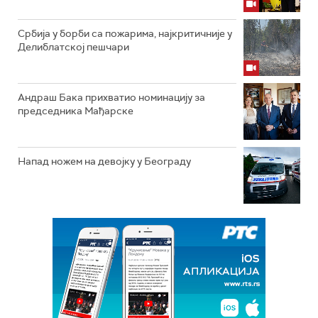
Србија у борби са пожарима, најкритичније у
Делиблатској пешчари
Андраш Бака прихватио номинацију за
председника Мађарске
Напад ножем на девојку у Београду