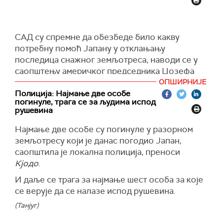
САД су спремне да обезбеде било какву
потребну помоћ Јапану у отклањању
последица снажног земљотреса, наводи се у
саопштењу америчког председника Џозефа
Бајдена, пренео је
Ројтерс
.
ОПШИРНИЈЕ
Полиција: Најмање две особе
"Као блиски савезници, САД и Јапан деле
погинуле, трага се за људима испод
дубоку повезаност пријатељством које
рушевина
уједињује наше народе. Наше мисли уз
Најмање две особе су погинуле у разорном
јапански народ у овим тешким тренуцима",
земљотресу који је данас погодио Јапан,
рекао је Бајден.
саопштила је локална полиција, преноси
(Reuters)
Кјодо
.
И даље се трага за најмање шест особа за које
се верује да се налазе испод рушевина.
(Танјуг)