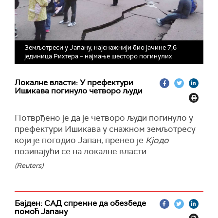
Земљотреси у Јапану, најснажнији био јачине 7,6
јединица Рихтера – најмање шесторо погинулих
Локалне власти: У префектури
Ишикава погинуло четворо људи
Потврђено је да је четворо људи погинуло у
префектури Ишикава у снажном земљотресу
који је погодио Јапан, пренео је
Кјодо
позивајући се на локалне власти.
(Reuters)
Бајден: САД спремне да обезбеде
помоћ Јапану