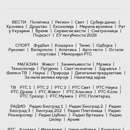
|
|
|
|
ВЕСТИ
Политика
Регион
Свет
Србија данас
|
|
|
|
Хроника
Друштво
Економија
Мерила времена
Рат
|
|
|
|
у Украјини
Време
Сервисне вести
Сматрачница
|
Подкаст
ЕУ могућности 2026
|
|
|
|
СПОРТ
Фудбал
Кошарка
Тенис
Одбојка
|
|
|
|
Рукомет
Ватерполо
Атлетика
Ауто-мото
Остали
|
спортови
Меморијал РТС
|
|
|
МАГАЗИН
Живот
Занимљивости
Музика
|
|
|
|
Технологијa
Путујемо
Свет познатих
Здравље
|
|
|
|
Филм и ТВ
Наука
Природа
Дигитални предузетник
|
За мале велике хероје
Наизглед здрав
|
|
|
|
|
ТВ
РТС 1
РТС 2
РТС 3
РТС Свет
РТС Наука
|
|
|
|
РТС Драма
РТС Живот
РТС Класика
РТС Коло
|
|
РТС Трезор
РТС Музика
РТС Полетарац
|
|
РАДИО
Радио Београд 1
Радио Београд 2
Радио
|
|
|
Београд 3
Београд 202
Радио Плетеница
Радио
|
|
|
Рокенролер
Радио Џубокс
Радио Вртешка
Радио
|
Џезер
Архив
|
|
|
|
РТС
Контакт
Маркетинг
Јавне набавке
Конкурси