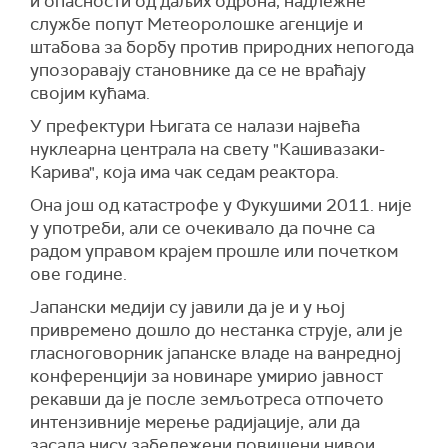
и опасности од даљих одрона, надлежне
службе попут Метеоролошке агенције и
штабова за борбу против природних непогода
упозоравају становнике да се не враћају
својим кућама.
У префектури Њигата се налази највећа
нуклеарна централа на свету "Кашивазаки-
Карива", која има чак седам реактора.
Она још од катастрофе у Фукушими 2011. није
у употреби, али се очекивало да почне са
радом управом крајем прошле или почетком
ове године.
Јапански медији су јавили да је и у њој
привремено дошло до нестанка струје, али је
гласноговорник јапанске владе на ванредној
конференцији за новинаре умирио јавност
рекавши да је после земљотреса отпочето
интензивније мерење радијације, али да
засада нису забележени повишени нивои.