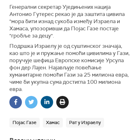
(Ројтерс)
Генерални секретар Уједињених нација
Антонио Гутерес рекао је да заштита цивила
"мора бити изнад сукоба између Израела и
Хамаса, упозоривши да Појас Газе постаје
"гробље за децу".
Подршка Израелу је од суштинског значаја,
као што је и пружање помоћи цивилима у Гази,
поручује шефица Европске комисије Урсула
фон дер Лајен. Најављује повећање
хуманитарне помоћи Гази за 25 милиона евра,
чиме би укупна сума достигла 100 милиона
евра.
Појас Газе
Хамас
Рат у Израелу