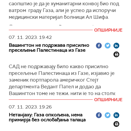
на Израел имају за циљ да пошаљу јасан сигнал
саопштио је да је хуманитарни конвој био под
израелском руководству да ће проширење
ватром граду Газа, али је успео да испоручи
копнене операције у Гази имати озбиљне
медицински материјал болници Ал Шифа.
последице.
Два камиона су оштећена, а возач је лакше
"Ако Израел и САД наставе на овај начин са
ОПШИРНИЈЕ
рањен, саопштила је организација.
својом агресијом, ескалирају агресију и
07. 11. 2023.
19:42
(Ројтерс)
погоршају ситуацију, то ће довести до потпуне
Вашингтон не подржава присилно
конфронтације", упозорио је Касем.
пресељење Палестинаца из Газе
(Ен-Би-Си њуз)
САД не подржавају било какво присилно
пресељење Палестинаца из Газе, изјавио је
заменик портпарола америчког Стејт
департмента Ведант Пател и додао да
Вашингтон томе не тежи, нити је то на столу.
ОПШИРНИЈЕ
Пател је, такође, рекао да се Вашингтон
07. 11. 2023.
19:26
противи било каквој "поновној окупацији"
Нетанјаху: Газа опкољена, нема
Газе од стране Израела.
примирја без ослобађања талаца
(Ројтерс)