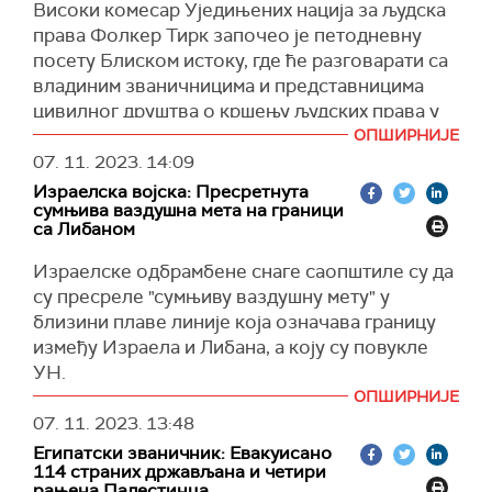
(Тајмс од Израел)
Високи комесар Уједињених нација за људска
права Фолкер Тирк започео је петодневну
посету Блиском истоку, где ће разговарати са
владиним званичницима и представницима
цивилног друштва о кршењу људских права у
Појасу Газе.
ОПШИРНИЈЕ
07. 11. 2023.
14:09
Тирк борави у посети главном граду Египта,
Израелска војска: Пресретнута
Каира, а најављено је да ће у среду посетити и
сумњива ваздушна мета на граници
прелаз Рафа између те земље са Појасом Газе.
са Либаном
У четвртак ће, како је планирано, посетити
Израелске одбрамбене снаге саопштиле су да
јорданску престоницу Аман.
су пресреле "сумњиву ваздушну мету" у
(
Reuters
,
The Times of Israel
)
близини плаве линије која означава границу
између Израела и Либана, а коју су повукле
УН.
ОПШИРНИЈЕ
"Недавно је ПВО израелске војске пресрела
07. 11. 2023.
13:48
сумњиву ваздушну мету која је
Египатски званичник: Евакуисано
идентификована у зони границе са Либаном
114 страних држављана и четири
пре него што је прешла на територију
рањена Палестинца