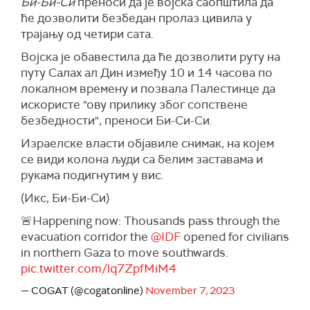
Би-Би-Си
преноси да је војска саопштила да
ће дозволити безбедан пролаз цивила у
трајању од четири сата.
Војска је обавестила да ће дозволити руту на
путу Салах ал Дин између 10 и 14 часова по
локалном времену и позвала Палестинце да
искористе "ову прилику због сопствене
безбедности", преноси Би-Си-Си.
Израелске власти објавиле снимак, на којем
се види колона људи са белим заставама и
рукама подигнутим у вис.
(Икс, Би-Би-Си)
🚨Happening now: Thousands pass through the
evacuation corridor the
@IDF
opened for civilians
in northern Gaza to move southwards.
pic.twitter.com/lq7ZpfMiM4
— COGAT (@cogatonline)
November 7, 2023