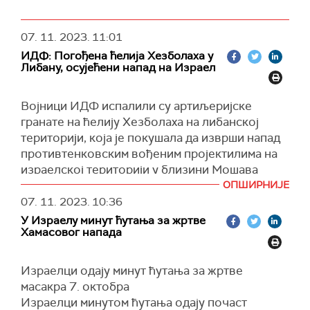
07. 11. 2023.
11:01
ИДФ: Погођена ћелија Хезболаха у
Либану, осујећени напад на Израел
Војници ИДФ испалили су артиљеријске
гранате на ћелију Хезболаха на либанској
територији, која је покушала да изврши напад
противтенковским вођеним пројектилима на
израелској територији у близини Мошава
Штула у Горњој Галилеји, преноси
Тајмс оф
ОПШИРНИЈЕ
Израел
.
07. 11. 2023.
10:36
У Израелу минут ћутања за жртве
Раније су снаге ИДФ напале положај
Хамасовог напада
Хезболаха “како би уклониле претњу“, каже
војска, не дајући друге информације.
Израелци одају минут ћутања за жртве
(Тајмс оф Израел)
масакра 7. октобра
Израелци минутом ћутања одају почаст