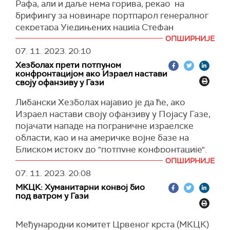
Рафа, али и даље нема горива, рекао на
(Ројтерс)
брифингу за новинаре портпарол генералног
секретара Уједињених нација Стефан
Дижарик.
ОПШИРНИЈЕ
07. 11. 2023.
20:10
Дижарик је напоменуо да су египатске власти
Хезболах прети потпуном
пристале да распореде техничку јединицу УН,
конфронтацијом ако Израел настави
која ће деловати у хуманитарном својству и
своју офанзиву у Гази
пружати саветодавну подршку египатском
Либански Хезболах најавио је да ће, ако
Црвеном полумесецу.
Израел настави своју офанзиву у Појасу Газе,
Портпарол египатског министарства спољних
појачати нападе на пограничне израелске
послова Ахмед Абу Зеид претходно је рекао
области, као и на америчке војне базе на
да препреке које ствара Израел отежавају да
Блиском истоку до "потпуне конфронтације".
помоћ стигне до палестинске енклаве.
ОПШИРНИЈЕ
Наим Касем, заменик генералног секретара
(Тас, Танјуг)
07. 11. 2023.
20:08
Хезболаха, потврдио је да његова група
МКЦК: Хуманитарни конвој био
учествује у сукобу да би се смањио притисак
под ватром у Гази
на Газу.
Упозорио је да све чешћи напади Хезболаха
Међународни комитет Црвеног крста (МКЦК)