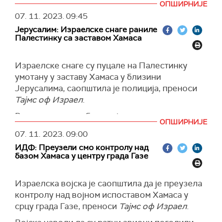
ОПШИРНИЈЕ
њима су они који имају пасоше Немачке,
07. 11. 2023.
09:45
Румуније, Британије, Француске, Филипина,
Јерусалим: Израелске снаге раниле
Украјине, Канаде и Молдавије.
Палестинку са заставом Хамаса
Прелаз Рафа отворен је за поједине власнике
страних пасоша и повређене палестинске
Израелске снаге су пуцале на Палестинку
цивиле 1. новембра, након што је био
умотану у заставу Хамаса у близини
затворен више од три недеље.
Јерусалима, саопштила је полиција, преноси
Прелаз је поново био затворен у суботу, али
Тајмс оф Израел
.
је отворен у понедељак.
Рањена жена пребачена је у притвор.
ОПШИРНИЈЕ
(Би-Би-Си)
Како се наводи у саопштењу, она је пешке
07. 11. 2023.
09:00
стигла до контролног пункта код Јерусалима,
ИДФ: Преузели смо контролу над
одбила да послуша упутства стражара и
базом Хамаса у центру града Газе
граничне полиције, који су, како се наводи,
“брзо одговорили пуцајући на њу и
Израелска војска је саопштила да је преузела
неутралисали је“.
контролу над војном испоставом Хамаса у
Полиција додаје да је претресом њених ствари
срцу града Газе, преноси
Тајмс оф Израел
.
пронађен мали нож.