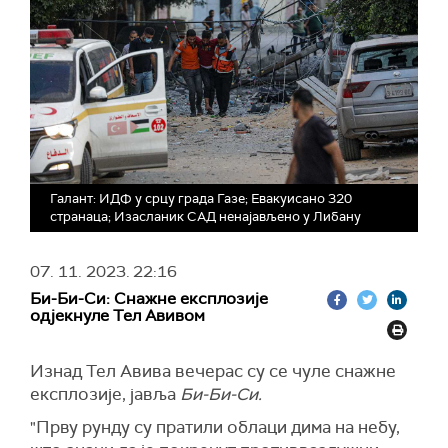
Галант: ИДФ у срцу града Газе; Евакуисано 320
странаца; Изасланик САД ненајављено у Либану
07. 11. 2023.
22:16
Би-Би-Си: Снажне експлозије
одјекнуле Тел Авивом
Изнад Тел Авива вечерас су се чуле снажне
експлозије, јавља
Би-Би-Си.
"Прву рунду су пратили облаци дима на небу,