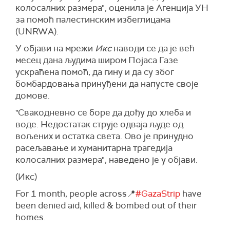
више фаза, без прецизирања тачног
колосалних размера", оценила је Агенција УН
распореда.
за помоћ палестинским избеглицама
Уједињени Арапски Емирати су раније
(UNRWА).
саопштили да ц́е пружити 20 милиона долара
У објави на мрежи
Икс
наводи се да је већ
помоцћи палестинском народу и примити око
месец дана људима широм Појаса Газе
1.000 палестинске деце, заједно са њиховим
ускраћена помоћ, да гину и да су због
породицама, у УАЕ на лечење.
бомбардовања принуђени да напусте своје
(Танјуг/АП)
домове.
"Свакодневно се боре да дођу до хлеба и
воде. Недостатак струје одваја људе од
вољених и остатка света. Ово је принудно
расељавање и хуманитарна трагедија
колосалних размера", наведено је у објави.
(Икс)
For 1 month, people across📍
#GazaStrip
have
been denied aid, killed & bombed out of their
homes.