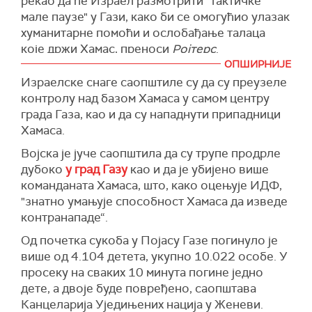
рекао да ће Израел размотрити "тактичке
састанак у понедељак због "кризе хуманости"
да нападну индонежанску болницу у Гази",
палестинског Црвеног полумесеца.
мале паузе" у Гази, како би се омогућио улазак
у Гази, где је више од 10.000 цивила убијено
рекао је Абдул Мурад новинарима у Џакарти.
хуманитарне помоћи и ослобађање талаца
(Танјуг/Си-Ен-Ен)
за мање од месец дана.
Други званичник у МЕР-Ц каже да испод
које држи Хамас, преноси
Ројтерс
.
Савет безбедности Уједињених нација
болнице нема тунела и да се резервоар за
ОПШИРНИЈЕ
У интервјуу за
Еј-Би-Си
, Нетанјаху је одбацио
окупиће се поново 9. новембра.
гориво и агрегати за струју чувају у другој,
Израелске снаге саопштиле су да су преузеле
могућност прекида ватре, без ослобађања
оближњој згради, из безбедносних разлога.
(Танјуг/АП)
контролу над базом Хамаса у самом центру
свих талаца које је Хамас одвео у Газу.
града Газа, као и да су нападнути припадници
Портпарол израелске војске рекао је у
"Што се тиче тактичких малих пауза – сат
Хамаса.
недељу да се на сателитским снимцима види
времена овде, сат времена тамо, имали смо их
ракетни бацач преко пута индонежанске
Војска је јуче саопштила да су трупе продрле
и раније. Претпостављам да ћемо проверити
болнице.
дубоко
у град Газу
као и да је убијено више
околности, како би се омогућило да
команданата Хамаса, што, како оцењује ИДФ,
Индонезија, највећа земља на свету са
хуманитарна помоћ уђе или да наши таоци,
"знатно умањује способност Хамаса да изведе
муслиманском већином, позвала је на хитан
појединачно, изађу из Газе", каже Нетанјаху.
контранападе“.
прекид ватре и послала хуманитарну помоћ за
На питање ко би требало да управља Газом
Газу.
Од почетка сукоба у Појасу Газе погинуло је
после рата, одговара: "Мислим да ће Израел
више од 4.104 детета, укупно 10.022 особе. У
(Ројтерс)
на неодређено време имати потпуну
просеку на сваких 10 минута погине једно
безбедносну одговорност, јер смо видели шта
дете, а двоје буде повређено, саопштава
се дешава када то немамо", рекао је Нетанјаху.
Канцеларија Уједињених нација у Женеви.