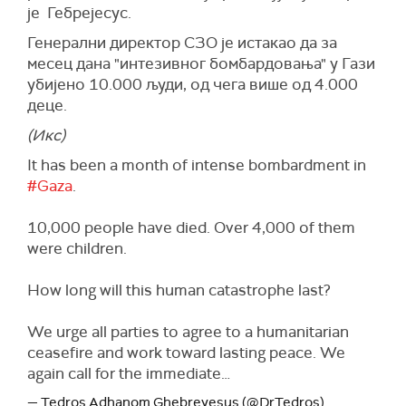
египатским болницама већ лежи десетине
је Гебрејесус.
Палестинаца.
Генерални директор СЗО је истакао да за
(Ројтерс)
месец дана "интезивног бомбардовања" у Гази
убијено 10.000 људи, од чега више од 4.000
деце.
(Икс)
It has been a month of intense bombardment in
#Gaza
.
10,000 people have died. Over 4,000 of them
were children.
How long will this human catastrophe last?
We urge all parties to agree to a humanitarian
ceasefire and work toward lasting peace. We
again call for the immediate…
— Tedros Adhanom Ghebreyesus (@DrTedros)