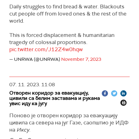
Daily struggles to find bread & water. Blackouts
cut people off from loved ones & the rest of the
world.
This is forced displacement & humanitarian
tragedy of colossal proportions.
pic.twitter.com/J12Z4w0hqw
— UNRWA (@UNRWA)
November 7, 2023
07. 11. 2023.
11:08
Отворен коридор за евакуацију,
цивили са белим заставама и рукама
увис иду ка југу
Поново је отворен коридор за евакуацију
цивила са севера на југ Газе, саопштио је ИДФ
на
Иксу
.