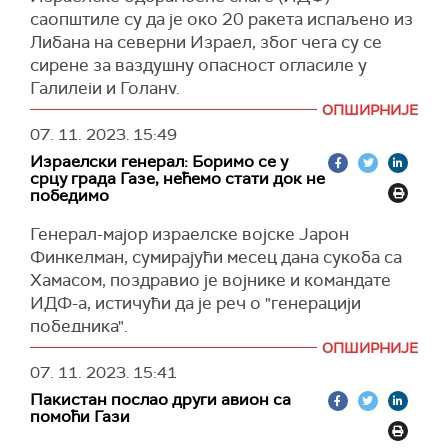
саопштиле су да је око 20 ракета испаљено из
Либана на северни Израел, због чега су се
сирене за ваздушну опасност огласиле у
Галилеји и Голану.
ОПШИРНИЈЕ
Израелске трупе одговарају на нападе
07. 11. 2023.
15:49
артиљеријском ватром, каже се у саопштењу.
Израелски генерал: Боримо се у
(Тајмс оф Израел)
срцу града Газе, нећемо стати док не
победимо
Генерал-мајор израелске војске Јарон
Финкелман, сумирајући месец дана сукоба са
Хамасом, поздравио је војнике и командате
ИДФ-а, истичући да је реч о "генерацији
победника".
ОПШИРНИЈЕ
"Елиминисали смо десетине команданата,
07. 11. 2023.
15:41
открили многе тунеле и снажно нападамо
Пакистан послао други авион са
непријатеље", рекао је Финкелман.
помоћи Гази
Истакао је да израелске трупе све време имају