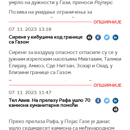
умрло на дужности у Гази, преноси
Ројтерс
.
Позива на укидање ограничења за
медицинску помоћ, истичући да неки лекари
ОПШИРНИЈЕ
обављају операције, укључујући ампутације,
07. 11. 2023.
13:18
без анестезије.
Сирене у кибуцима код границе
(Ројтерс)
са Газом
Сирене за ваздушу опасност огласиле су се у
јужним изрелским насељима Мивтахим, Талмеи
Елијаху, Амиоз, Сде Нитзан, Зохар и Охад, у
близини границе са Газом.
Тренутно нема извештаја о повређенима или
ОПШИРНИЈЕ
штети.
07. 11. 2023.
11:47
(Taјмс оф Израел)
Тел Авив: На прелазу Рафа ушло 70
камиона хуманитарне помоћи
Преко прелаза Рафа, у Појас Газе је данас
ушло седамдесет камиона са међународном