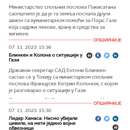
на уму таоце које држи Хамас.
Министарство спољних послова Пакисатана
"Први пут после деценија, ИДФ се бори у срцу
саопштило је да је та земља послала други
града Газе, у срцу терора. То је сложен и тежак
авион са хуманитарном помоћи за Појас Газе
рат. Нећемо мировати, нећемо стати док не
која садржи лекове, храну и средства за
испунимо своју мисију — до победе", навео
хигијену.
је Финкелман.
ОПШИРНИЈЕ
Авион, који превози помоћ за Газу, отпутовао
07. 11. 2023.
15:36
(Тајмс од Израел)
је из Пакистана за Египат, наводи се у
Блинкен и Колона о ситуацији у
саопштењу.
Гази
У саопштењу се наводи да је министар
Државни секретар САД Ентони Блинкен
спољних послова Џалил Абас Џилани
састао се у Токију са министарком спољних
"изразио пуну солидарност Пакистана са
послова Француске Кетрин Колоном, с којом
палестинском браћом и сестрама" и осудио
је разговарао о ситуацији у Гази.
Израел због несразмерне употребе силе
против цивила у Гази.
Поновио је да САД подржавају право Израела
ОПШИРНИЈЕ
да се брани, али у складу са међународним
Прва пошиљка помоћи је 19. октобра послата
07. 11. 2023.
15:30
хуманитарним правом, саопштено је из
из Пакистана за Газу.
Лидер Хамаса: Нисмо убијали
америчког Стејт департмента.
цивиле, на мети једино војни
(Си-Ен-Ен)
обвезници
Блинкен се захвалио Француској на "њеном