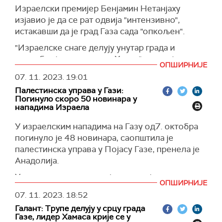
Израелски премијер Бенјамин Нетанјаху
изјавио је да се рат одвија "интензивно",
истакавши да је град Газа сада "опкољен".
"Израелске снаге делују унутар града и
продубљују притисак на Хамас", рекао је
ОПШИРНИЈЕ
Нетанјаху и додао да су трупе Израела
07. 11. 2023.
19:01
уништиле бројне тунеле и упоришта
Палестинска управа у Гази:
палестинске групе.
Погинуло скоро 50 новинара у
нападима Израела
Нетанјаху је у телевизијском обраћању рекао
и да либанска група Хезболах "почиње да
У израелским нападима на Газу од7. октобра
учествује у рату", упозоривши да ће
погинуло је 48 новинара, саопштила је
"направити грешку живота" ако заиста уђе.
палестинска управа у Појасу Газе, пренела је
Израелски премијер каже да неће прихватити
Анадолија.
реалност у којој ће Хамас и Хезболах из
У саопшењу канцеларије за медије наводи се
Либана "повредити грађане" на
ОПШИРНИЈЕ
да је у последњим нападима погинуо Јахја Абу
северу Израела и обећава да ће "узвратити
07. 11. 2023.
18:52
Менија, који је радио на радију Ал-Акса.
ватром".
Галант: Трупе делују у срцу града
(Танјуг, Анадолија)
Газе, лидер Хамаса крије се у