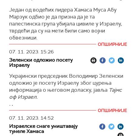
вођству у осуди ужасних напада Хамаса на
Један од водећих лидера Хамаса Муса Абу
Израел, као и на пружању хуманитарне помоћи
Марзук одбио је да призна да је та
палестинском народу".
палестинска група убијала цивиле у Израелу,
Блинкен је раније данас допутовао у Јапан на
тврдећи да су на мети били само војни
састанак шефова дипломатија Г7.
обвезници.
ОПШИРНИЈЕ
(Ројтерс)
Марзук, који је заменик политичког лидера
07. 11. 2023.
15:26
Хамаса, рекао је за
Би-Би-Си
да су "жене, деца
Зеленски одложио посету
и цивили изузети" од напада Хамаса.
Израелу
Његове тврдње су, међутим, у супротности са
Украјински председник Володимир Зеленски
великим бројем доказа да су припадници
одложио је посету Израелу због цурења
Хамаса пуцали на ненаоружане одрасле и
информација о његовом доласку, јавља
Тајмс
децу, наводи британски јавни сервис.
оф Израел.
Докази укључују видео-снимке са камера
Израелски дипломатски извори кажу да се и
Хамаса и сведочења из прве руке дата
ОПШИРНИЈЕ
даље очекује да ће Зеленски посетити Тел
медијима.
07. 11. 2023.
14:52
Авив, али да се засад не зна датум.
Израелске снаге уништавају
Марзука је Министарство финансија САД
(Тајмс од Израел)
тунеле Хамаса
означило као глобалног терористу и