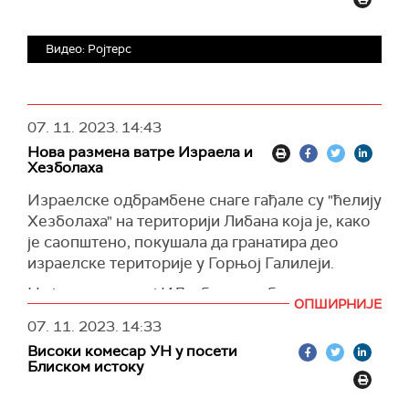
оптужило га је по неколико тачака за
координацију и финансирање активности
Видео: Ројтерс
Хамаса.
(Би-Би-Си)
07. 11. 2023.
14:43
Нова размена ватре Израела и
Хезболаха
Израелске одбрамбене снаге гађале су "ћелију
Хезболаха" на територији Либана која је, како
је саопштено, покушала да гранатира део
израелске територије у Горњој Галилеји.
На један положај ИД у близини бедуинског
ОПШИРНИЈЕ
села Арамша у западној Галилеји пуцано је,
07. 11. 2023.
14:33
саопштила је израелска војска.
Високи комесар УН у посети
Трупе су одговориле артиљеријском ватром
Блиском истоку
на извор ватре на либанској територији.