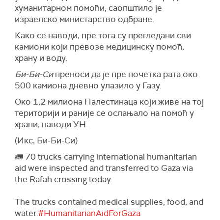
хуманитарном помоћи, саопштило је
израелско министарство одбране.
Како се наводи, пре тога су прегледани сви
камиони који превозе медицинску помоћ,
храну и воду.
Би-Би-Си
преноси да је пре почетка рата око
500 камиона дневно улазило у Газу.
Око 1,2 милиона Палестинаца који живе на тој
територији и раније се ослањало на помоћ у
храни, наводи УН.
(Икс, Би-Би-Си)
🚛 70 trucks carrying international humanitarian
aid were inspected and transferred to Gaza via
the Rafah crossing today.
The trucks contained medical supplies, food, and
water.
#HumanitarianAidForGaza