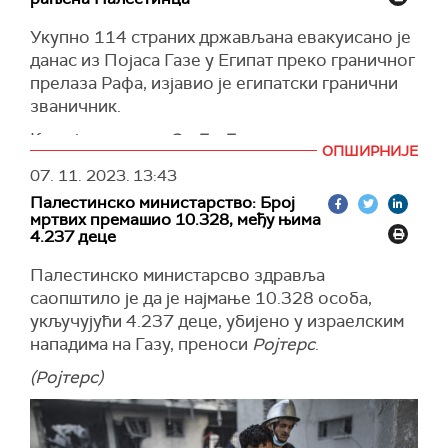
Израела", наводи се у поруци објављеној на
Укупно 114 страних држављана евакуисано је
Телеграму
.
данас из Појаса Газе у Египат преко граничног
(
The Times of Israel
)
прелаза Рафа, изјавио је египатски гранични
званичник.
Како је рекао за
Си-Ен-Ен
, поред њих, и
ОПШИРНИЈЕ
четири рањена Палестинца стигла су у Египат
07. 11. 2023.
13:43
на лечење.
Палестинско министарство: Број
Очекује се да ће данас у Египат стићи још
мртвих премашио 10.328, међу њима
4.237 деце
најмање 30 рањених Палестинаца, рекао је
званичник.
Палестинско министарсво здравља
Према подацима
Си-Ен-Ена
, укупно је до сада
саопштило је да је најмање 10.328 особа,
105 рањених Палестинаца са тешким
укључујући 4.237 деце, убијено у израелским
повредама задобијеним у израелским
нападима на Газу, преноси
Ројтерс
.
ваздушним нападима у Гази пребачено у
(Ројтерс)
Египат.
(Си-Ен-Ен)