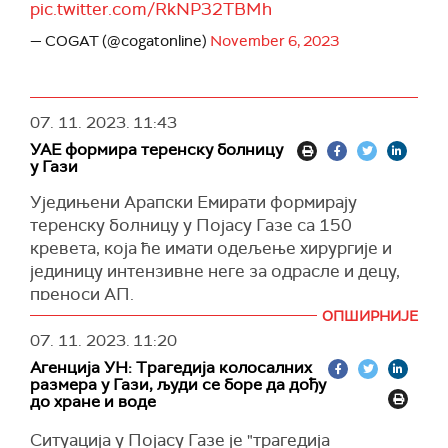
pic.twitter.com/RkNP32TBMh
— COGAT (@cogatonline)
November 6, 2023
07. 11. 2023.
11:43
УАЕ формира теренску болницу
у Гази
Уједињени Арапски Емирати формирају
теренску болницу у Појасу Газе са 150
кревета, која ће имати одељење хирургије и
јединицу интензивне неге за одрасле и децу,
преноси АП.
ОПШИРНИЈЕ
Државна новинска агенција ВАМ известила је
07. 11. 2023.
11:20
у понедељак да је пет авиона са опремом за
Агенција УН: Трагедија колосалних
болницу одлетело из УАЕ у Египат, одакле ће
размера у Гази, људи се боре да дођу
она бити пребачена у Газу.
до хране и воде
Наводи се да ће болница бити постављена у
Ситуација у Појасу Газе је "трагедија