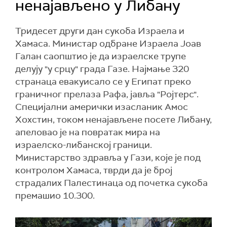
ненајављено у Либану
Тридесет други дан сукоба Израела и
Хамаса. Министар одбране Израела Јоав
Галан саопштио је да израелске трупе
делују "у срцу" града Газе. Најмање 320
странаца евакуисало се у Египат преко
граничног прелаза Рафа, јавља "Ројтерс".
Специјални амерички изасланик Амос
Хохстин, током ненајављене посете Либану,
апеловао је на повратак мира на
израелско-либанској граници.
Министарство здравља у Гази, које је под
контролом Хамаса, тврди да је број
страдалих Палестинаца од почетка сукоба
премашио 10.300.