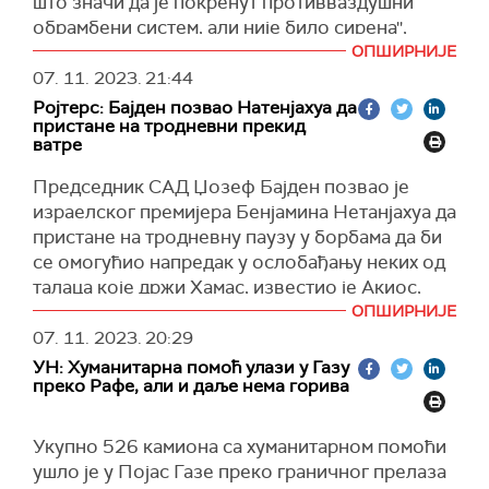
што значи да је покренут противваздушни
обрамбени систем, али није било сирена'',
јавио је дописник
Би-Би-Сија
.
ОПШИРНИЈЕ
07. 11. 2023.
21:44
Додао је да су се сирене огласиле с доласком
Ројтерс: Бајден позвао Натенјахуа да
друге рунде експлозија, као и да за сада нема
пристане на тродневни прекид
извештаја о жртвама.
ватре
(Би-Би-Си)
Председник САД Џозеф Бајден позвао је
израелског премијера Бенјамина Нетанјахуа да
пристане на тродневну паузу у борбама да би
се омогућио напредак у ослобађању неких од
талаца које држи Хамас, известио је Акиос,
позивајући се на неименоване америчке и
ОПШИРНИЈЕ
израелске званичнике.
07. 11. 2023.
20:29
УН: Хуманитарна помоћ улази у Газу
Бајден и Натенјаху разговарали су у
преко Рафе, али и даље нема горива
понедељак телефоном, а из Беле куће је
саопштено да су двојица лидера причала о
Укупно 526 камиона са хуманитарном помоћи
могућим "тактичким" паузама у борбам,
ушло је у Појас Газе преко граничног прелаза
преноси
Ројтерс.