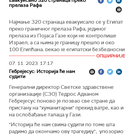
Евакуисано 320 странаца преко
Додао да је повратак мира дуж јужне границе
прелаза Рафа
Либана, од највећег значаја за САД, као и да би
требало да буде највиши приоритет и за Либан
Најмање 320 странаца евакуисало се у Египат
и Израел.
преко граничног прелаза Рафа, јединог
(Ројтерс)
прелаза из Појаса Газе који не контролише
Израел, а са њима је границу прешло и око
100 Египћана, рекао је египатски безбедносни
извор.
ОПШИРНИЈЕ
07. 11. 2023.
17:17
Гранични прелаз је био затворен у суботу и
Гебрејесус: Историја ће нам
недељу, након напада на амбулантно возило
судити
које је ишло ка Рафи, пренео је
Ројтерс
.
Генерални директор Светске здравствене
Јорданско министарство спољних послова
организације (СЗО) Тедрос Адханом
саопштило је да су евакуисана 262 Јорданца,
Гебрејесус поново је позвао све стране да
од 569 који су "заглављени" у Гази.
пристану на "хуманитарни" прекид ватре, као и
Када је реч о становницима Појаса Газе, само
на ослобађање талаца у Гази.
четворо рањених људи је могло да пређе
"Историја ће нам свима судити по томе шта
преко Рафе, открио је медицински извор, а у
радимо да окончамо ову трагедију", упозорио