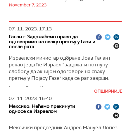
November 7, 2023
07. 11. 2023.
17:13
Галант: Задржаћемо право да
одговоримо на сваку претњу у Гази и
после рата
Израелски министар одбране Јоав Галант
рекао је да ће Израел "задржати потпуну
слободу да акцијом одоговори на сваку
претњу у Појасу Газе" када се рат заврши.
Говорећи на Комитету за спољне послове и
ОПШИРНИЈЕ
одбрану, Галант је рекао да "на крају ове
07. 11. 2023.
16:40
кампање, Хамас, који влада у Гази, престаће да
Мексико: Нећемо прекинути
постоји".
односе са Израелом
"Неће бити безбедносних претњи за Израел
из Газе, а Израел ће задржати потпуну
Мексички председник Андрес Мануел Лопез