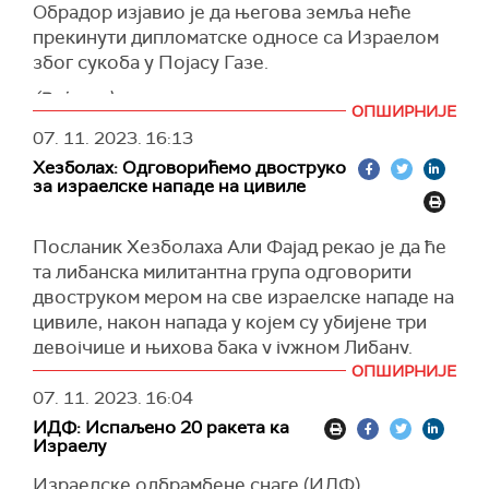
слободу да одговори акцијом на сваку
Обрадор изјавио је да његова земља неће
ситуацију у Појасу Газе која представља било
прекинути дипломатске односе са Израелом
какву врсту претње", рекао је Галант.
због сукоба у Појасу Газе.
Министар је, такође, рекао да је главни ратни
(Ројтерс)
приоритет да се "елиминише феномен звани
ОПШИРНИЈЕ
Хамас", да је лично фокусиран на "победу у
07. 11. 2023.
16:13
рату" и на повратак израелских талаца кућама.
Хезболах: Одговорићемо двоструко
за израелске нападе на цивиле
(Си-Ен-Ен)
Посланик Хезболаха Али Фајад рекао је да ће
та либанска милитантна група одговорити
двоструком мером на све израелске нападе на
цивиле, након напада у којем су убијене три
девојчице и њихова бака у јужном Либану.
ОПШИРНИЈЕ
"Хезболах још није показао своју праву снагу",
07. 11. 2023.
16:04
навео је Али Фајад.
ИДФ: Испаљено 20 ракета ка
(Ројтерс)
Израелу
Израелске одбрамбене снаге (ИДФ)