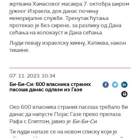
жртвама Хамасовог масакра 7. октобра широм
јужног Израела, док данас почињу
меморијалне службе. Тренутак ћутања
протекао је без сирене, за разлику од Дана
сећања на холокауст и Дана сећања.
Људи певају израелску химну, Хатиква, након
тишине.
07. 11. 2023.
10:34
Би-Би-Си: 600 власника страних
пасоша данас одлази из Газе
Око 600 власника страних пасоша требало би
данас да напусте Појас Газе преко прелаза
Рафа с Египтом, јавио је
Би-Би-Си
.
Ти људи налазе се на новом списку који је
објавила Управа за прелазе и границе, а међу