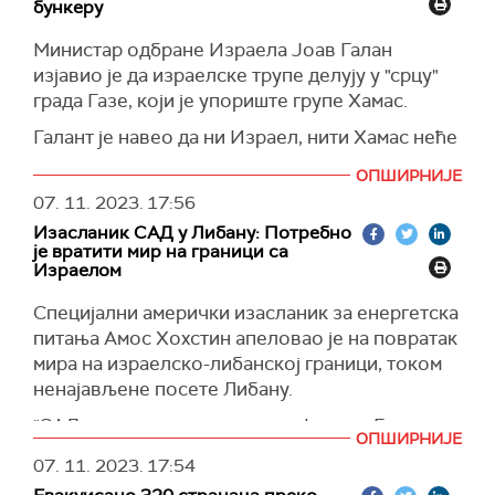
Напоменуо је и да је разговарао са
бункеру
председником Међународног комитета
Министар одбране Израела Јоав Галан
Црвеног крста о таоцима у Гази и захтевао да
изјавио је да израелске трупе делују у "срцу"
Црвени крст одмах посети заробљенике како
града Газе, који је упориште групе Хамас.
би се уверио да су здрави и добро.
Галант је навео да ни Израел, нити Хамас неће
Истакао је да неће бити примирја или
управљати палестинском енклавом када се
испоруке горива у Газу док Хамас не
ОПШИРНИЈЕ
текући рат заврши, преноси
Ројтерс.
ослободи израелске таоце.
07. 11. 2023.
17:56
Према његовим речима, лидер Хамаса Јахја
Поновио је позив палестинским цивилима да
Изасланик САД у Либану: Потребно
Синвар се "скрива у свом бункеру и без
се због сопствене безбедности крећу на југ
је вратити мир на граници са
Израелом
контакта је са својим сарадницима", поново
Појаса Газе.
обећаваши да ће га елиминисати.
(Ројтерс, Гардијан)
Специјални амерички изасланик за енергетска
Галант је Појас Газе назвао "највећом
питања Амос Хохстин апеловао је на повратак
терористичком базом коју је човечанство
мира на израелско-либанској граници, током
изградило", одбацивши "хуманитарну" паузу у
ненајављене посете Либану.
борбама пре него што Хамас не ослободи
"САД не желе да виде да конфликт у Гази
више од 240 заробљеника.
ОПШИРНИЈЕ
ескалира и прошири се у Либан", рекао је
07. 11. 2023.
17:54
(Ројтерс, Тајмс оф Израел)
Хохстин.