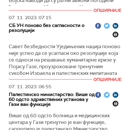
Војска наводи да су ратни авиони погодили
(Тајмс оф Израел)
ћелију од око 10 припадника Хамаса и
ОПШИРНИЈЕ
лоцирали оружје.
07. 11. 2023.
07:15
Војска је током ноћи гађала десетине
СБ УН поново без сагласности о
положаја минобацача, а поморске снаге су
резолуцији
напале бројне циљеве Хамаса, користећи
прецизно оружје, наводи ИДФ.
Савет безбедности Уједињених нација поново
Војници су такође идентификовали борце
није успео да се усагласи око резолуције која
Хамаса који су се забарикадирали у згради у
се односи на решавање хуманитарне кризе у
близини болнице Ел Кудс у насељу Шеџаја у
Појасу Газе, проузроковане тренутним
граду Гази, за које је раније речено да
сукобом Израела и палестинских милитаната
планирају напад на израелске копнене снаге.
Хамаса, преноси АП.
ОПШИРНИЈЕ
07. 11. 2023.
06:55
Ваздушни напад је био усмерен на локацију,
Након више од два сата разговора иза
Палестинско министарство: Више од
што је довело до "значајних секундарних
затворених врата у понедељак, неслагања у
60 одсто здравствених установа у
експлозија" које указују на присуство
Савету безбедности нису превазиђена.
Гази ван функције
складишта оружја, наводи ИДФ.
САД су позвале на "хуманитарне паузе", а
Више од 60 одсто болница и медицинских
(Тајмс оф Израел)
многе од чланице Савета безбедности УН
центара у Гази тренутно је ван функције,
захтевају "хуманитарни прекид ватре" како би
саопштило је палестинско Министарство