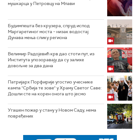
мушкарца у Петровцу на Млави
Будимпешта без крузера, спруд испод
Маргаретиног моста – низак водостај
Дунава мења слику региона
Велимир Радојевић крв дао стоти пут, из
Института упозоравају да су залихе
довољне за два дана
Патријарх Порфирије угостио учеснике
кампа "Србија те зове" у Храму Светог Саве:
Дошли сте на корен онога што јесмо
Угашен пожар у стану у Новом Саду, нема
повређених