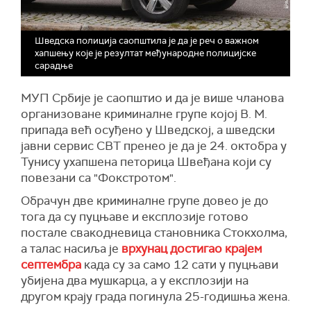
Шведска полиција саопштила је да је реч о важном
хапшењу које је резултат међународне полицијске
сарадње
МУП Србије је саопштио и да је више чланова
организоване криминалне групе којој В. М.
припада већ осуђено у Шведској, а шведски
јавни сервис СВТ пренео је да је 24. октобра у
Тунису ухапшена петорица Швеђана који су
повезани са "Фокстротом".
Обрачун две криминалне групе довео је до
тога да су пуцњаве и експлозије готово
постале свакодневица становника Стокхолма,
а талас насиља је
врхунац достигао крајем
септембра
када су за само 12 сати у пуцњави
убијена два мушкарца, а у експлозији на
другом крају града погинула 25-годишња жена.