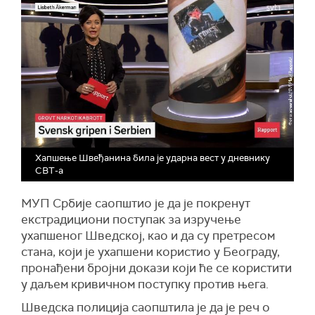
Хапшење Швеђанина била је ударна вест у дневнику
СВТ-а
МУП Србије саопштио је да је покренут
екстрадициони поступак за изручење
ухапшеног Шведској, као и да су претресом
стана, који је ухапшени користио у Београду,
пронађени бројни докази који ће се користити
у даљем кривичном поступку против њега.
Шведска полиција саопштила је да је реч о