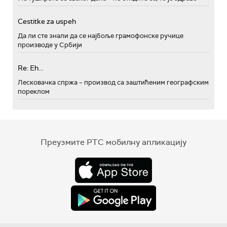
Cestitke za uspeh
Да ли сте знали да се најбоље грамофонске ручице
производе у Србији
Re: Eh...
Лесковачка спржа – производ са заштићеним географским
пореклом
Преузмите РТС мобилну апликацију