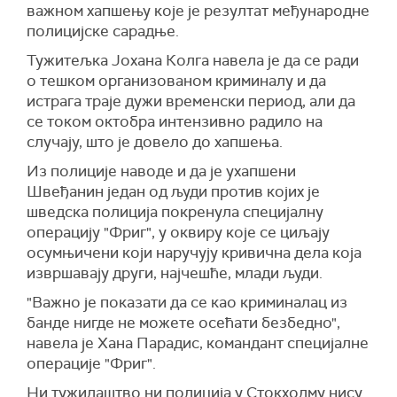
важном хапшењу које је резултат међународне
полицијске сарадње.
Тужитељка Јохана Колга навела је да се ради
о тешком организованом криминалу и да
истрага траје дужи временски период, али да
се током октобра интензивно радило на
случају, што је довело до хапшења.
Из полиције наводе и да је ухапшени
Швеђанин један од људи против којих је
шведска полиција покренула специјалну
операцију "Фриг", у оквиру које се циљају
осумњичени који наручују кривична дела која
извршавају други, најчешће, млади људи.
"Важно је показати да се као криминалац из
банде нигде не можете осећати безбедно",
навела је Хана Парадис, командант специјалне
операције "Фриг".
Ни тужилаштво ни полиција у Стокхолму нису