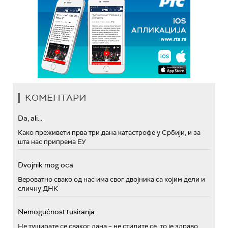
КОМЕНТАРИ
Da, ali...
Како преживети прва три дана катастрофе у Србији, и за
шта нас припрема ЕУ
Dvojnik mog oca
Вероватно свако од нас има свог двојника са којим дели и
сличну ДНК
Nemogućnost tusiranja
Не туширате се сваког дана – не стидите се, то је здраво