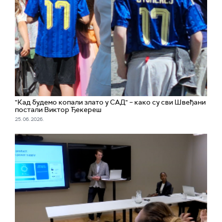
"Кад будемо копали злато у САД" – како су сви Швеђани
постали Виктор Ђекереш
25. 06. 2026.