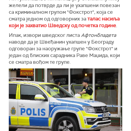
желели да потврде да ли је ухапшени повезан
са криминалном групом "Фокстрот", која се
сматра једном од одговорних за
талас насиља
који је захватио Шведску од почетка године
.
Ипак, извори шведског листа
Афтонбладета
наводе да је Швеђанин ухапшен у Београду
одговоран за наоружање групе "Фокстрот" и
један од блиских сарадника Раве Маџида, који
се сматра вођом те групе.