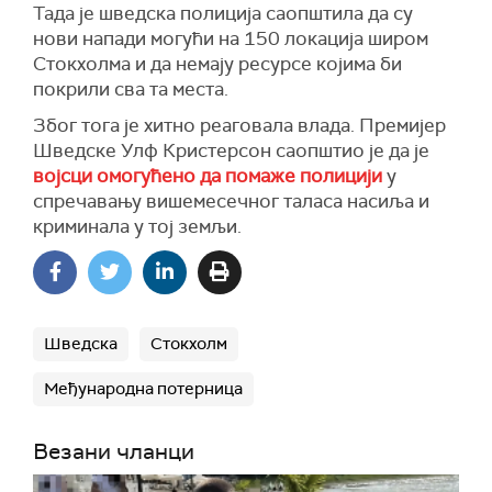
Тада је шведска полиција саопштила да су
нови напади могући на 150 локација широм
Стокхолма и да немају ресурсе којима би
покрили сва та места.
Због тога је хитно реаговала влада. Премијер
Шведске Улф Кристерсон саопштио је да је
војсци омогућено да помаже полицији
у
спречавању вишемесечног таласа насиља и
криминала у тој земљи.
Шведска
Стокхолм
Међународна потерница
Везани чланци