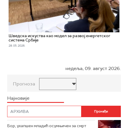
Шведска искуства као модел за развој енергетског
система Србије
28. 05. 2026.
недеља, 09. август 2026.
Прогноза
Најновије
Бор, ухапшен младић осумњичен за смрт