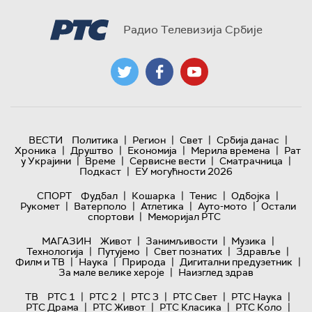
Радио Телевизија Србије
|
|
|
|
ВЕСТИ
Политика
Регион
Свет
Србија данас
|
|
|
|
Хроника
Друштво
Економија
Мерила времена
Рат
|
|
|
|
у Украјини
Време
Сервисне вести
Сматрачница
|
Подкаст
ЕУ могућности 2026
|
|
|
|
СПОРТ
Фудбал
Кошарка
Тенис
Одбојка
|
|
|
|
Рукомет
Ватерполо
Атлетика
Ауто-мото
Остали
|
спортови
Меморијал РТС
|
|
|
МАГАЗИН
Живот
Занимљивости
Музика
|
|
|
|
Технологијa
Путујемо
Свет познатих
Здравље
|
|
|
|
Филм и ТВ
Наука
Природа
Дигитални предузетник
|
За мале велике хероје
Наизглед здрав
|
|
|
|
|
ТВ
РТС 1
РТС 2
РТС 3
РТС Свет
РТС Наука
|
|
|
|
РТС Драма
РТС Живот
РТС Класика
РТС Коло