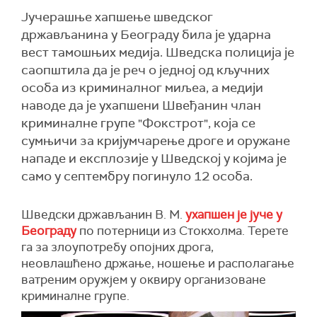
Јучерашње хапшење шведског
држављанина у Београду била је ударна
вест тамошњих медија. Шведска полиција је
саопштила да је реч о једној од кључних
особа из криминалног миљеа, а медији
наводе да је ухапшени Швеђанин члан
криминалне групе "Фокстрот", која се
сумњичи за кријумчарење дроге и оружане
нападе и експлозије у Шведској у којима је
само у септембру погинуло 12 особа.
Шведски држављанин В. М.
ухапшен је јуче у
Београду
по потерници из Стокхолма. Терете
га за злоупотребу опојних дрога,
неовлашћено држање, ношење и располагање
ватреним оружјем у оквиру организоване
криминалне групе.