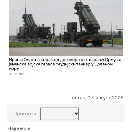
Иран и Оман на корак од договора о отварању Ормуза;
jеменска војска гађала саудијски танкер у Црвеном
мору
05. 08. 2026.
петак, 07. август 2026.
Прогноза
Најновије