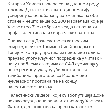
Катара и Хамаса наћи ће се на дневном реду
тек када Доха оконча шатл-дипломатију
усмерену ка ослобађању заточеника на обе
стране – нешто више од 200 Израелаца које је
Хамас отео 7. октобра и за сада непознатог
броја Палестинаца из израелских затвора.
Блинкен се у Дохи састао са катарским
емиром, шеиком Тамимон бин Хамадом ел
Танијем, који је у протеклих неколико година
преузео улогу кључног посредника у читавом
низу проблема са којима се САД суочавају у
овом региону, укључујући договоре са
талибанима, преговоре са Ираном око
нуклеарног програма, те на концу
палестинском питању.
Палестински лидери, који су због утицаја Дохе
некако зауздавали ривалитет између Хамаса и
Фатаха, део поштовања према катарском