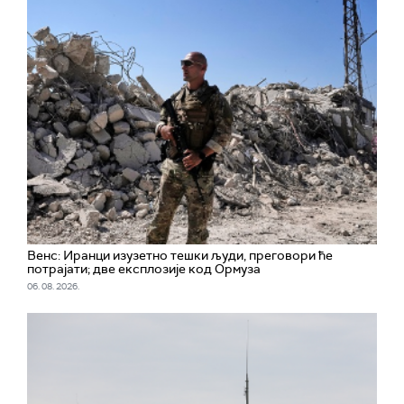
Венс: Иранци изузетно тешки људи, преговори ће
потрајати; две експлозије код Ормуза
06. 08. 2026.