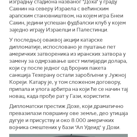
изградњу стадиона названог "Доха" у граду
Сахнин на северу Израела с већинским
арапским становништвом, на којем игра Бнеи
Сахин, једини успешан фудбалски клуб у којем
заједно играју Израелци и Палестинци.
У последњој оваквој акцији катарске
дипломатије, испословано је пуштање пет
америчких затвореника из иранских затвора у
замену за одмрзавање шест милијарди долара,
који су после једног од бројних пакета
санкција Техерану остали заробљени у Јужној
Кореји. Катару је, у том сложеном договору,
припала и улога арбитра на који ће се начин тај
новац, када прође рат у Гази, користити.
Дипломатски престиж Дохе, који драматично
превазилази површину ове земље, део утицаја
дугује и присуству и око 8.000 америчких
војника смештених у бази "Ал Удеид" у Дохи.