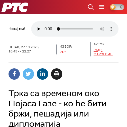
РТС
Читај ми!
АУТОР:
ИЗВОР:
ПЕТАК, 27.10.2023,
РАДЕ
18:45 -> 22:27
РТС
МАРОЕВИЋ
Трка са временом око
Појаса Газе - ко ће бити
бржи, пешадија или
дипломатија