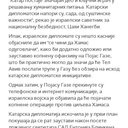
"Катар постаје значајан део и кључни играч у
решавању хуманитарних питања. Катарски
дипломатски напори су, сада, од суштинске
важности", рекао је израелски саветник за
националну безбедност, Цахи Ханегби.
Ипак, израелске дипломате су нешто касније
објасниле да им "се чини да Хамас
одуговлачи", како би додатно одложио или
зауставио копнену офанзиву на Појас Газе,
што би практично могло да значи да ће Тел
Авив послати трупе у Газу без обзира на исход
катарске дипломатске иницијативе.
Одмах затим, у Појасу Газе прекинуте су
телефонске и интернет комуникације, а
израелска војска је објавила да ће појачати
копнене операције против циљева Хамаса.
Катарска дипломатија искочила је у први план
покушаја да се рат заустави након посете
државног секретара САД Ентонија Блинкена