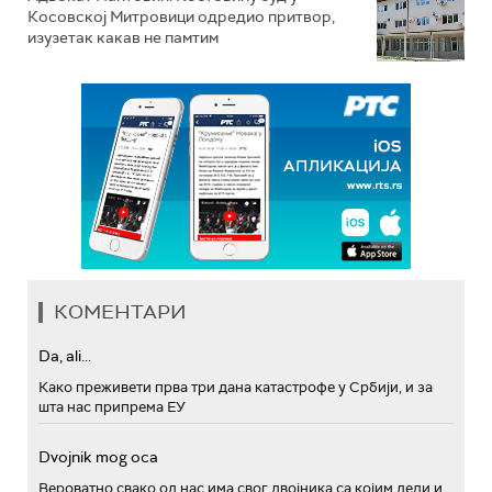
Косовској Митровици одредио притвор,
изузетак какав не памтим
КОМЕНТАРИ
Da, ali...
Како преживети прва три дана катастрофе у Србији, и за
шта нас припрема ЕУ
Dvojnik mog oca
Вероватно свако од нас има свог двојника са којим дели и