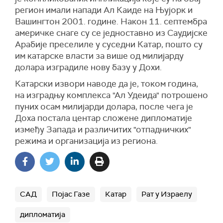
регион имали напади Ал Каиде на Њујорк и
Вашингтон 2001. године. Након 11. септембра
америчке снаге су се једноставно из Саудијске
Арабије преселиле у суседни Катар, пошто су
им катарске власти за више од милијарду
долара изградиле нову базу у Дохи.
Катарски извори наводе да је, током година,
на изградњу комплекса "Ал Удеида" потрошено
пуних осам милијарди долара, после чега је
Доха постала центар сложене дипломатије
између Запада и различитих "отпадничких"
режима и организација из региона.
САД
Појас Газе
Катар
Рат у Израелу
дипломатија