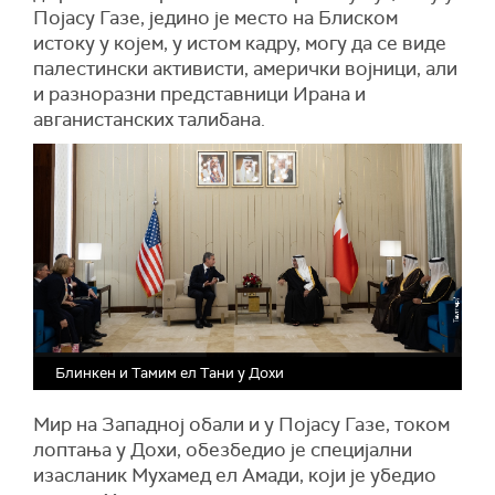
Појасу Газе, једино је место на Блиском
истоку у којем, у истом кадру, могу да се виде
палестински активисти, амерички војници, али
и разноразни представници Ирана и
авганистанских талибана.
Блинкен и Тамим ел Тани у Дохи
Мир на Западној обали и у Појасу Газе, током
лоптања у Дохи, обезбедио је специјални
изасланик Мухамед ел Амади, који је убедио