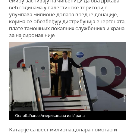
емиру заснивају на чињеници да ова држава
већ годинама у палестинске територије
упумпава милионе долара вредне донације,
којима се обезбеђују дистрибуција енергената,
плате тамошњих локалних службеника и храна
за најсиромашније.
Ослобађање Американаца из Ирана
Катар је са шест милиона долара помогао и