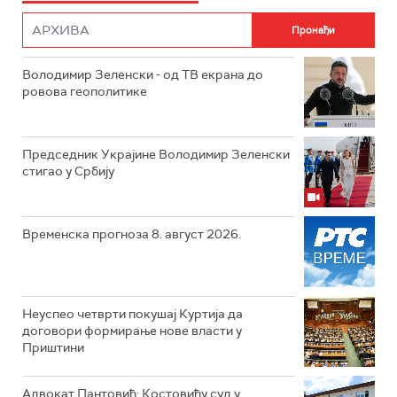
Володимир Зеленски - од ТВ екрана до
ровова геополитике
Председник Украјине Володимир Зеленски
стигао у Србију
Временска прогноза 8. август 2026.
Неуспео четврти покушај Куртија да
договори формирање нове власти у
Приштини
Адвокат Пантовић: Костовићу суд у