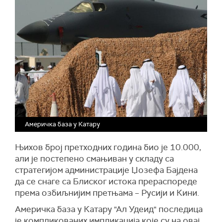
Америчка база у Катару
Њихов број претходних година био је 10.000,
али је постепено смањиван у складу са
стратегијом администрације Џозефа Бајдена
да се снаге са Блиског истока прераспореде
према озбиљнијим претњама – Русији и Кини.
Америчка база у Катару "Ал Удеид" последица
је компликованих импликација које су на овај