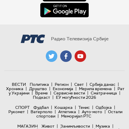
Радио Телевизија Србије
|
|
|
|
ВЕСТИ
Политика
Регион
Свет
Србија данас
|
|
|
|
Хроника
Друштво
Економија
Мерила времена
Рат
|
|
|
|
у Украјини
Време
Сервисне вести
Сматрачница
|
Подкаст
ЕУ могућности 2026
|
|
|
|
СПОРТ
Фудбал
Кошарка
Тенис
Одбојка
|
|
|
|
Рукомет
Ватерполо
Атлетика
Ауто-мото
Остали
|
спортови
Меморијал РТС
|
|
|
МАГАЗИН
Живот
Занимљивости
Музика