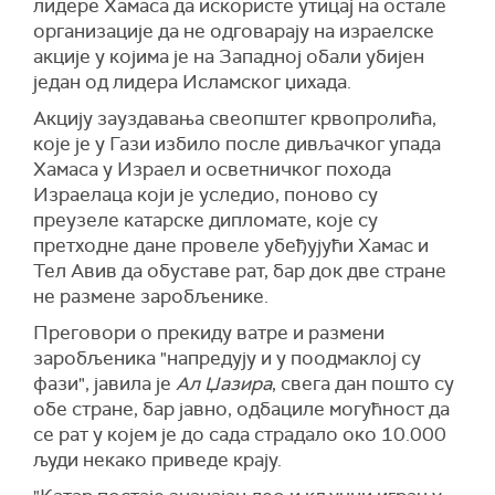
лидере Хамаса да искористе утицај на остале
организације да не одговарају на израелске
акције у којима је на Западној обали убијен
један од лидера Исламског џихада.
Акцију зауздавања свеопштег крвопролића,
које је у Гази избило после дивљачког упада
Хамаса у Израел и осветничког похода
Израелаца који је уследио, поново су
преузеле катарске дипломате, које су
претходне дане провеле убеђујући Хамас и
Тел Авив да обуставе рат, бар док две стране
не размене заробљенике.
Преговори о прекиду ватре и размени
заробљеника "напредују и у поодмаклој су
фази", јавила је
Ал Џазира
, свега дан пошто су
обе стране, бар јавно, одбациле могућност да
се рат у којем је до сада страдало око 10.000
људи некако приведе крају.