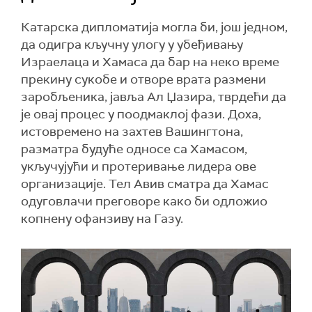
Катарска дипломатија могла би, још једном,
да одигра кључну улогу у убеђивању
Израелаца и Хамаса да бар на неко време
прекину сукобе и отворе врата размени
заробљеника, јавља Ал Џазира, тврдећи да
је овај процес у поодмаклој фази. Доха,
истовремено на захтев Вашингтона,
разматра будуће односе са Хамасом,
укључујући и протеривање лидера ове
организације. Тел Авив сматра да Хамас
одуговлачи преговоре како би одложио
копнену офанзиву на Газу.