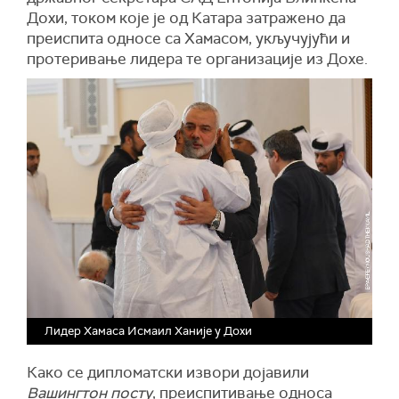
Дохи, током које је од Катара затражено да
преиспита односе са Хамасом, укључујући и
протеривање лидера те организације из Дохе.
Лидер Хамаса Исмаил Ханије у Дохи
Како се дипломатски извори дојавили
Вашингтон посту
, преиспитивање односа