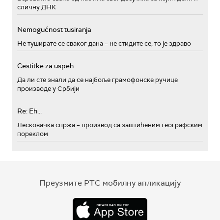
сличну ДНК
Nemogućnost tusiranja
Не туширате се сваког дана – не стидите се, то је здраво
Cestitke za uspeh
Да ли сте знали да се најбоље грамофонске ручице
производе у Србији
Re: Eh...
Лесковачка спржа – производ са заштићеним географским
пореклом
Преузмите РТС мобилну апликацију