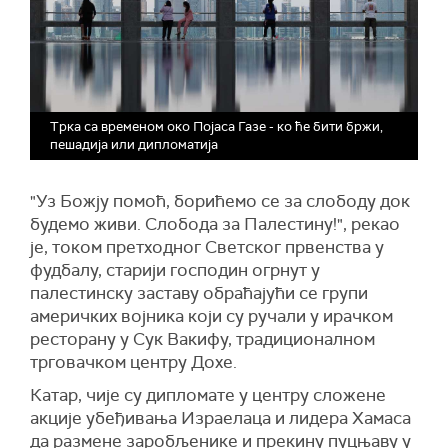
Трка са временом око Појаса Газе - ко ће бити бржи,
пешадија или дипломатија
"Уз Божју помоћ, борићемо се за слободу док
будемо живи. Слобода за Палестину!", рекао
је, током претходног Светског првенства у
фудбалу, старији господин огрнут у
палестинску заставу обраћајући се групи
америчких војника који су ручали у ирачком
ресторану у Сук Вакифу, традиционалном
трговачком центру Дохе.
Катар, чије су дипломате у центру сложене
акције убеђивања Израелаца и лидера Хамаса
да размене заробљенике и прекину пуцњаву у