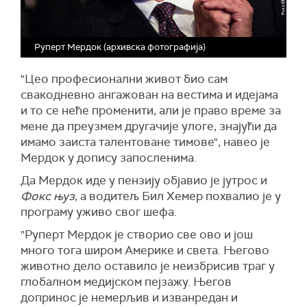
Руперт Мердок (архивска фотографија)
"Цео професионални живот био сам
свакодневно ангажован на вестима и идејама
и то се неће променити, али је право време за
мене да преузмем другачије улоге, знајући да
имамо заиста талентоване тимове", навео је
Мердок у допису запосленима.
Да Мердок иде у пензију објавио је јутрос и
Фокс њуз
, а водитељ Бил Хемер похвалио је у
програму уживо свог шефа.
"Руперт Мердок је створио све ово и још
много тога широм Америке и света. Његово
животно дело оставило је неизбрисив траг у
глобалном медијском пејзажу. Његов
допринос је немерљив и изванредан и