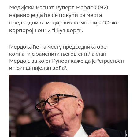
Медијски магнат Руперт Мердок (92)
најавио је да ће се повући са места
председника медијских компанија "Фокс
корпорејшон" и "Њуз корп".
Мердока ће на месту председника обе
компаније заменити његов син Лаклан
Мердок, за којег Руперт каже да је "страствен
и принципијелан вођа".