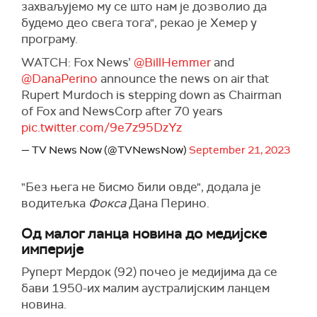
захваљујемо му се што нам је дозволио да
будемо део свега тога", рекао је Хемер у
програму.
WATCH: Fox News’
@BillHemmer
and
@DanaPerino
announce the news on air that
Rupert Murdoch is stepping down as Chairman
of Fox and NewsCorp after 70 years
pic.twitter.com/9e7z95DzYz
— TV News Now (@TVNewsNow)
September 21, 2023
"Без њега не бисмо били овде", додала је
водитељка
Фокса
Дана Перино.
Од малог ланца новина до медијске
империје
Руперт Мердок (92) почео је медијима да се
бави 1950-их малим аустралијским ланцем
новина.