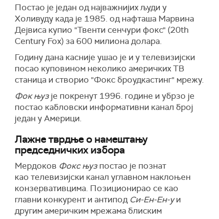
Постао је један од најважнијих људи у
Холивуду када је 1985. од нафташа Марвина
Дејвиса купио "Твенти сенчури фокс" (20th
Century Fox) за 600 милиона долара.
Годину дана касније ушао је и у телевизијски
посао куповином неколико америчких ТВ
станица и створио "Фокс броудкастинг" мрежу.
Фок њуз
је покренут 1996. године и убрзо је
постао кабловски информативни канал број
један у Америци.
Лажне тврдње о намештању
председничких избора
Мердоков
Фокс њуз
постао је познат
као телевизијски канал углавном наклоњен
конзервативцима. Позиционирао се као
главни конкурент и антипод
Си-Ен-Ен-у
и
другим америчким мрежама блиским