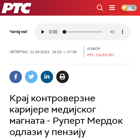
РТС
Читај ми!
ИЗВОР:
ЧЕТВРТАК, 21.09.2023, 16:23 -> 17:38
РТС, СИ-ЕН-ЕН
Крај контроверзне
каријере медијског
магната - Руперт Мердок
одлази у пензију