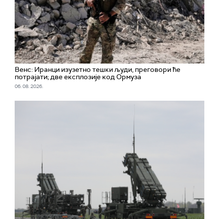
Венс: Иранци изузетно тешки људи, преговори ће
потрајати; две експлозије код Ормуза
06. 08. 2026.