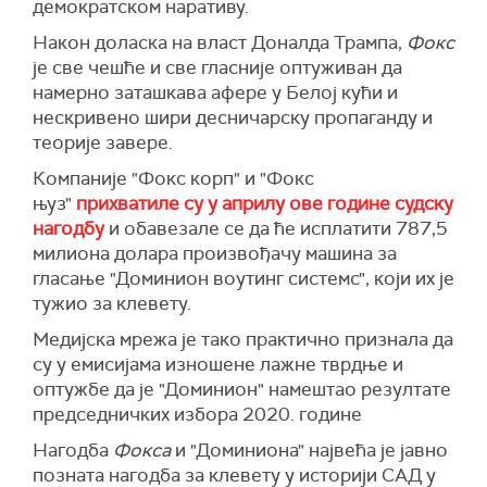
демократском наративу.
Након доласка на власт Доналда Трампа,
Фокс
је све чешће и све гласније оптуживан да
намерно заташкава афере у Белој кући и
нескривено шири десничарску пропаганду и
теорије завере.
Компаније "Фокс корп" и "Фокс
њуз"
прихватиле су у априлу ове године судску
нагодбу
и обавезале се да ће исплатити 787,5
милиона долара произвођачу машина за
гласање "Доминион воутинг системс", који их је
тужио за клевету.
Медијска
мрежа је
тако практично признала да
су у емисијама изношене лажне тврдње и
оптужбе да је "Доминион" намештао резултате
председничких избора 2020. године
Нагодба
Фокса
и "Доминиона" највећа је јавно
позната нагодба за клевету у историји САД у