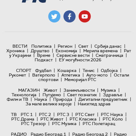
|
|
|
|
ВЕСТИ
Политика
Регион
Свет
Србија данас
|
|
|
|
Хроника
Друштво
Економија
Мерила времена
Рат
|
|
|
|
у Украјини
Време
Сервисне вести
Сматрачница
|
Подкаст
ЕУ могућности 2026
|
|
|
|
СПОРТ
Фудбал
Кошарка
Тенис
Одбојка
|
|
|
|
Рукомет
Ватерполо
Атлетика
Ауто-мото
Остали
|
спортови
Меморијал РТС
|
|
|
МАГАЗИН
Живот
Занимљивости
Музика
|
|
|
|
Технологијa
Путујемо
Свет познатих
Здравље
|
|
|
|
Филм и ТВ
Наука
Природа
Дигитални предузетник
|
За мале велике хероје
Наизглед здрав
|
|
|
|
|
ТВ
РТС 1
РТС 2
РТС 3
РТС Свет
РТС Наука
|
|
|
|
РТС Драма
РТС Живот
РТС Класика
РТС Коло
|
|
РТС Трезор
РТС Музика
РТС Полетарац
|
|
РАДИО
Радио Београд 1
Радио Београд 2
Радио