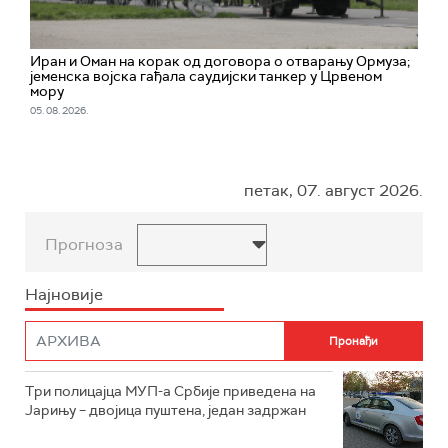
Иран и Оман на корак од договора о отварању Ормуза;
jеменска војска гађала саудијски танкер у Црвеном
мору
05. 08. 2026.
петак, 07. август 2026.
Прогноза
Најновије
Три полицајца МУП-а Србије приведена на
Јарињу – двојица пуштена, један задржан