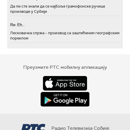
Да ли сте знали да се најбоље грамофонске ручице
производе у Србији
Re: Eh...
Лесковачка спржа – производ са заштићеним географским
пореклом
Преузмите РТС мобилну апликацију
Радио Телевизија Србије