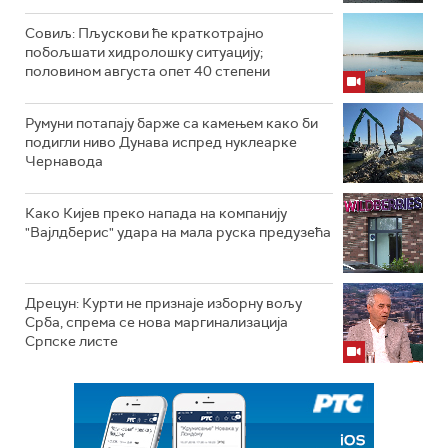
Совиљ: Пљускови ће краткотрајно
побољшати хидролошку ситуацију;
половином августа опет 40 степени
Румуни потапају барже са камењем како би
подигли ниво Дунава испред нуклеарке
Чернавода
Како Кијев преко напада на компанију
"Вајлдберис" удара на мала руска предузећа
Дрецун: Курти не признаје изборну вољу
Срба, спрема се нова маргинализација
Српске листе