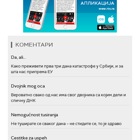
КОМЕНТАРИ
Da, ali...
Како преживети прва три дана катастрофе у Србији, и за
шта нас припрема ЕУ
Dvojnik mog oca
Вероватно свако од нас има свог двојника са којим дели и
сличну ДНК
Nemogućnost tusiranja
Не туширате се сваког дана – не стидите се, то је здраво
Cestitke za uspeh