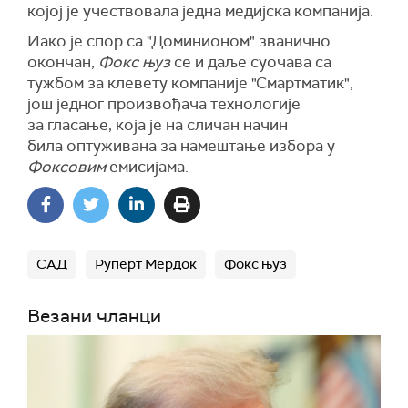
којој је учествовала једна медијска компанија.
Иако је
с
пор са "
Доминион
ом" званично
окончан,
Фок
с њуз
се
и даље суочава са
тужбом за
клевет
у компаније "
Смартматик",
још једног произвођача
технологије
за
гласањ
е, која је
на сличан начин
била
оптуживана за намештање избора
у
Фоксовим
емисијама.
САД
Руперт Мердок
Фокс њуз
Везани чланци