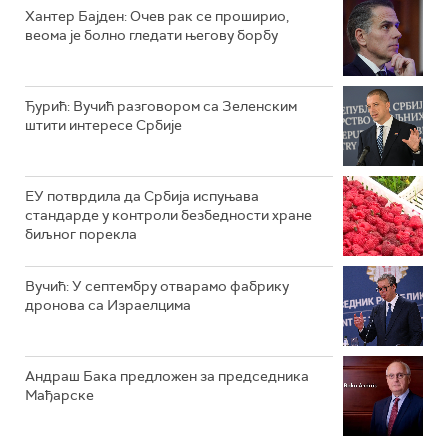
Хантер Бајден: Очев рак се проширио,
веома је болно гледати његову борбу
Ђурић: Вучић разговором са Зеленским
штити интересе Србије
ЕУ потврдила да Србија испуњава
стандарде у контроли безбедности хране
биљног порекла
Вучић: У септембру отварамо фабрику
дронова са Израелцима
Андраш Бакa предложен за председника
Мађарске