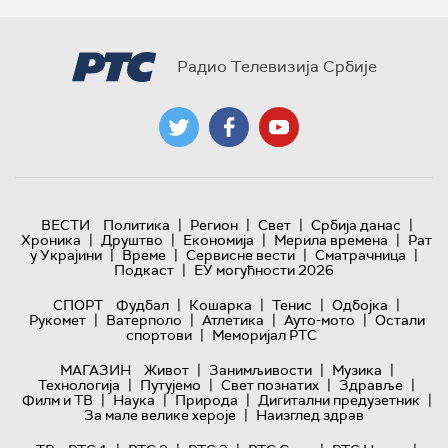
Радио Телевизија Србије
|
|
|
|
ВЕСТИ
Политика
Регион
Свет
Србија данас
|
|
|
|
Хроника
Друштво
Економија
Мерила времена
Рат
|
|
|
|
у Украјини
Време
Сервисне вести
Сматрачница
|
Подкаст
ЕУ могућности 2026
|
|
|
|
СПОРТ
Фудбал
Кошарка
Тенис
Одбојка
|
|
|
|
Рукомет
Ватерполо
Атлетика
Ауто-мото
Остали
|
спортови
Меморијал РТС
|
|
|
МАГАЗИН
Живот
Занимљивости
Музика
|
|
|
|
Технологијa
Путујемо
Свет познатих
Здравље
|
|
|
|
Филм и ТВ
Наука
Природа
Дигитални предузетник
|
За мале велике хероје
Наизглед здрав