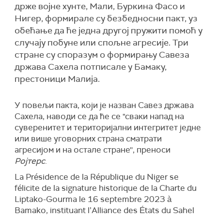
држе војне хунте, Мали, Буркина Фасо и
Нигер, формирале су безбедносни пакт, уз
обећање да ће једна другој пружити помоћ у
случају побуне или спољне агресије. Три
стране су споразум о формирању Савеза
држава Сахела потписале у Бамаку,
престоници Малија.
У повељи пакта, који је назван Савез држава
Сахела, наводи се да ће се "сваки напад на
суверенитет и територијални интегритет једне
или више уговорних страна сматрати
агресијом и на остале стране'', преноси
Ројтерс
.
La Présidence de la République du Niger se
félicite de la signature historique de la Charte du
Liptako-Gourma le 16 septembre 2023 à
Bamako, instituant l’Alliance des États du Sahel