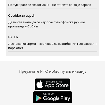
Не туширате се сваког дана – не стидите се, то је здраво
Cestitke za uspeh
Да ли сте знали да се најбоље грамофонске ручице
производе у Србији
Re: Eh...
Лесковачка спржа – производ са заштићеним географским
пореклом
Преузмите РТС мобилну апликацију