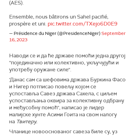
(AES).
Ensemble, nous bâtirons un Sahel pacifié,
prospère et uni.
pic.twitter.com/TXejo6D0E9
— Présidence du Niger (@PresidenceNiger)
September
16, 2023
Наводи се и да ће државе помоћи једна другој
''појединачно или колективно, укључујући и
употребу оружане силе''.
'Данас сам са шефовима држава Буркина Фасо
и Нигер потписао повељу којом се
успоставља Савез држава Сахела, с циљем
успостављања оквира за колективну одбрану
и међусобну помоћ'', написао је лидер
малијске хунте Асими Гоита на свом налогу
на
Твитеру.
Чланице новооснованог савеза биле су, уз