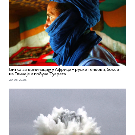
Битка за доминацију у Африци – руски тенкови, боксит
из Гвинеје и побуна Туарега
29. 06. 2026.