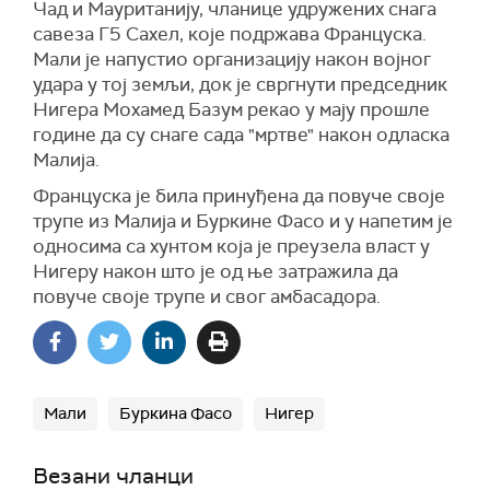
Чад и Мауританију, чланице удружених снага
савеза Г5 Сахел, које подржава Француска.
Мали је напустио организацију након војног
удара у тој земљи, док је свргнути председник
Нигера Мохамед Базум рекао у мају прошле
године да су снаге сада "мртве" након одласка
Малија.
Француска је била принуђена да повуче своје
трупе из Малија и Буркине Фасо и у напетим је
односима са хунтом која је преузела власт у
Нигеру након што је од ње затражила да
повуче своје трупе и свог амбасадора.
Мали
Буркина Фасо
Нигер
Везани чланци