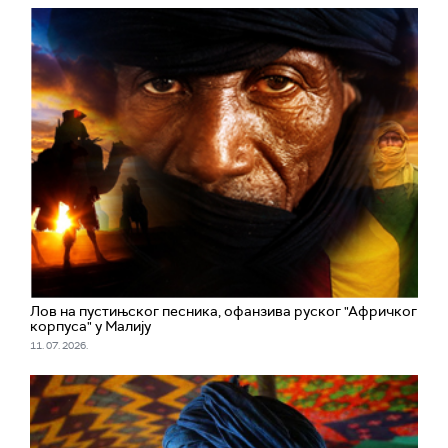
Лов на пустињског песника, офанзива руског "Афричког
корпуса" у Малију
11. 07. 2026.