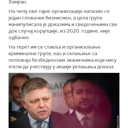
Хамран.
На челу ове тајне организације налазио се
један словачки бизнисмен, а цела група
манипулисала је доказима и сведочењима све
док случај корупције, из 2020. године, није
одбачен.
На терет им се ставља и организовање
криминалне групе, као и склањање са
положаја безбедносних званичника који нису
хтели да учествују у акцији уклањања доказа.