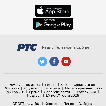
Радио Телевизија Србије
|
|
|
|
ВЕСТИ
Политика
Регион
Свет
Србија данас
|
|
|
|
Хроника
Друштво
Економија
Мерила времена
Рат
|
|
|
|
у Украјини
Време
Сервисне вести
Сматрачница
|
Подкаст
ЕУ могућности 2026
|
|
|
|
СПОРТ
Фудбал
Кошарка
Тенис
Одбојка