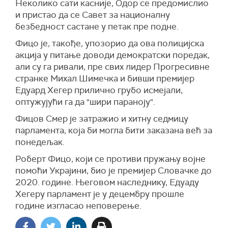
Неколико сати касније, Одор се предомислио
и пристао да се Савет за националну
безбедност састане у петак пре подне.
Фицо је, такође, упозорио да ова полицијска
акција у питање доводи демократски поредак,
али су га ривали, пре свих лидер Прогресивне
странке Михал Шимечка и бивши премијер
Едуард Хегер прилично грубо исмејали,
оптужујући га да "шири параноју".
Фицов Смер је затражио и хитну седмицу
парламента, која би могла бити заказана већ за
понедељак.
Роберт Фицо, који се противи пружању војне
помоћи Украјини, био је премијер Словачке до
2020. године. Његовом наследнику, Едуаду
Хегеру парламент је у децембру прошле
године изгласао неповерење.