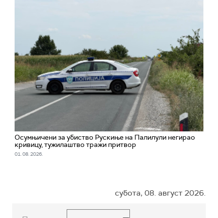
Oсумњичени за убиство Рускиње на Палилули негирао
кривицу, тужилаштво тражи притвор
01. 08. 2026.
субота, 08. август 2026.