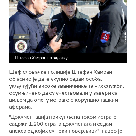
Штефан Хамран на задатку
Шеф словачке полиције Штефан Хамран
објаснио је да је укупно седам особа,
укључујући високе званичнике тајних служби,
осумњичено да су учествовали у завери са
циљем да омету истраге о корупционашким
аферама.
"Документација прикупљена током истраге
садржи 1.200 страна докумената и седам
анекса од којих су неки поверљиви", навео је