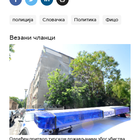
полиција
Словачка
Политика
Фицо
Везани чланци
Одређен притвор турском држављанину због убиства