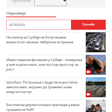
Прогноза
Најновије
На излазу из Србије на Батровцима
вишесатно чекање, међузона испуњена
Инвестициони фондови у Србији – поверење
у њих и даље мало, али постоји простор за
раст
Шкобаљ: Потрошња струје лети достигла
зимски ниво, морамо да тражимо нови
енергетски пут
Бесплатни дерматолошки прегледи у више
средина на КиМ