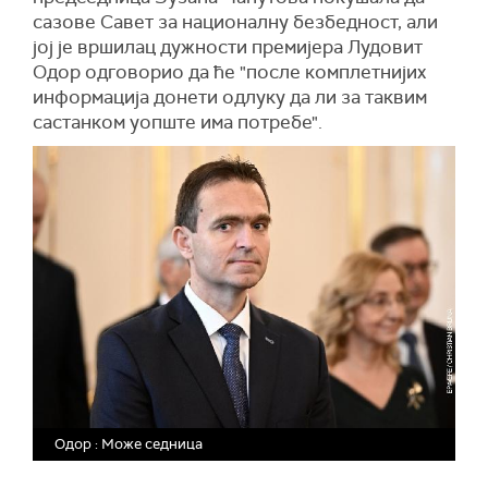
сазове Савет за националну безбедност, али
јој је вршилац дужности премијера Лудовит
Одор одговорио да ће "после комплетнијих
информација донети одлуку да ли за таквим
састанком уопште има потребе".
Одор : Може седница