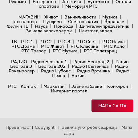
|
|
|
|
Рукомет
Ватерполо
Атлетика
Ауто-мото
Остали
|
спортови
Меморијал РТС
|
|
|
МАГАЗИН
Живот
Занимљивости
Музика
|
|
|
|
Технологијa
Путујемо
Свет познатих
Здравље
|
|
|
|
Филм и ТВ
Наука
Природа
Дигитални предузетник
|
За мале велике хероје
Наизглед здрав
|
|
|
|
|
ТВ
РТС 1
РТС 2
РТС 3
РТС Свет
РТС Наука
|
|
|
|
РТС Драма
РТС Живот
РТС Класика
РТС Коло
|
|
РТС Трезор
РТС Музика
РТС Полетарац
|
|
РАДИО
Радио Београд 1
Радио Београд 2
Радио
|
|
|
Београд 3
Београд 202
Радио Плетеница
Радио
|
|
|
Рокенролер
Радио Џубокс
Радио Вртешка
Радио
|
Џезер
Архив
|
|
|
|
РТС
Контакт
Маркетинг
Јавне набавке
Конкурси
Интернет портал
МАПА САЈТА
Приватност
Copyright
Правила употребе садржаја
Мапа
|
|
|
сајта