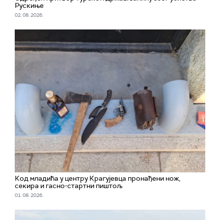
Рускиње
02. 08. 2026.
Код младића у центру Крагујевца пронађени нож,
секира и гасно-стартни пиштољ
01. 08. 2026.