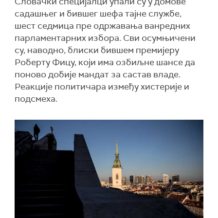
Словачки специјалци упали су у домове
садашњег и бившег шефа тајне службе,
шест седмица пре одржавања ванредних
парламентарних избора. Сви осумњичени
су, наводно, блиски бившем премијеру
Роберту Фицу, који има озбиљне шансе да
поново добије мандат за састав владе.
Реакције политичара између хистерије и
подсмеха.