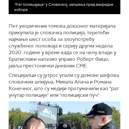
"Рат полицајаца" у Словачкој, хапшења пред ванредне
изборе
Пет укоричених томова доказног материјала
прикупила је словачка полиција, теретећи
најмање шест особа за злоупотребу
службеног положаја и серију других недела
2020. године у време када се на челу владе у
Братислави налазио управо Роберт Фицо,
јавља престонички дневник СМЕ.
Специјалци су јутрос упали су домове шефова
словачких шпијуна, Михала Алача и Романа
Конечног, што су медији протумачили као "рат
унутар полиције" или "полицијски пуч".