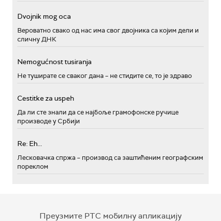
Dvojnik mog oca
Вероватно свако од нас има свог двојника са којим дели и
сличну ДНК
Nemogućnost tusiranja
Не туширате се сваког дана – не стидите се, то је здраво
Cestitke za uspeh
Да ли сте знали да се најбоље грамофонске ручице
производе у Србији
Re: Eh...
Лесковачка спржа – производ са заштићеним географским
пореклом
Преузмите РТС мобилну апликацију