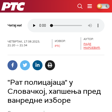
РТС
Читај ми!
АУТОР:
ИЗВОР:
ЧЕТВРТАК, 17.08.2023,
РАДЕ
21:20 -> 21:34
РТС
МАРОЕВИЋ
"Рат полицајаца" у
Словачкој, хапшења пред
ванредне изборе