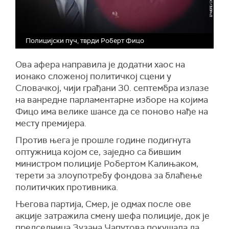
Полицијски пуч, тврди Роберт Фицо
Ова афера направила је додатни хаос на
ионако сложеној политичкој сцени у
Словачкој, чији грађани 30. септембра излазе
на ванредне парламентарне изборе на којима
Фицо има велике шансе да се поново нађе на
месту премијера.
Против њега је прошле године подигнута
оптужница којом се, заједно са бившим
министром полиције Робертом Калињаком,
терети за злоупотребу фондова за блаћење
политичких противника.
Његова партија, Смер, је одмах после ове
акције затражила смену шефа полиције, док је
председница Зузана Чапутова покушала да