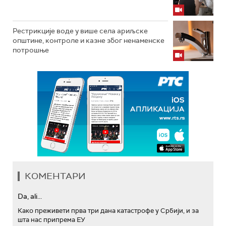
Рестрикције воде у више села ариљске
општине, контроле и казне због ненаменске
потрошње
КОМЕНТАРИ
Da, ali...
Како преживети прва три дана катастрофе у Србији, и за
шта нас припрема ЕУ