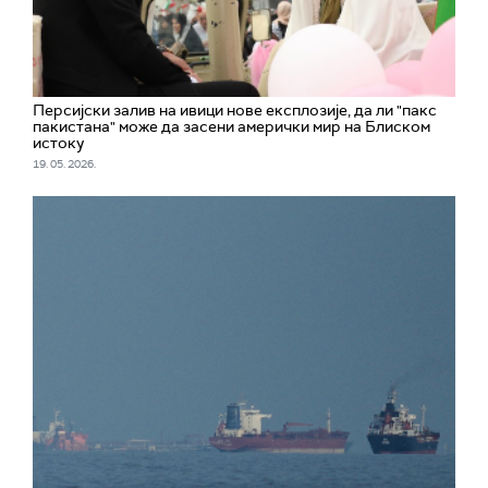
Персијски залив на ивици нове експлозије, да ли "пакс
пакистана" може да засени амерички мир на Блиском
истоку
19. 05. 2026.