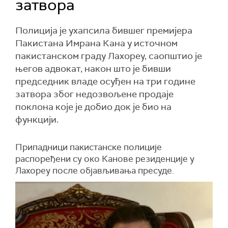
затвора
Полиција је ухапсила бившег премијера
Пакистана Имрана Кана у источном
пакистанском граду Лахореу, саопштио је
његов адвокат, након што је бивши
председник владе осуђен на три године
затвора због недозвољене продаје
поклона које је добио док је био на
функцији.
Припадници пакистанске полиције
распоређени су око Канове резиденције у
Лахореу после објављивања пресуде.