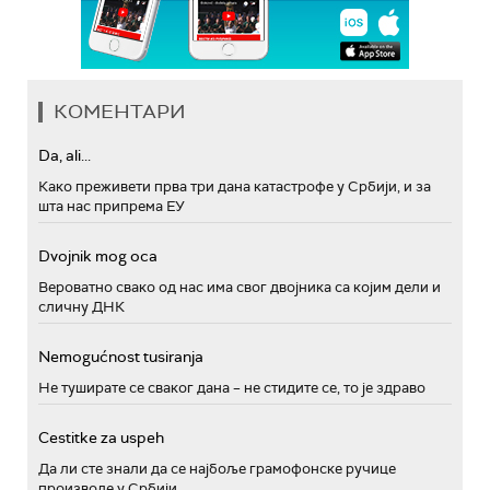
КОМЕНТАРИ
Da, ali...
Како преживети прва три дана катастрофе у Србији, и за
шта нас припрема ЕУ
Dvojnik mog oca
Вероватно свако од нас има свог двојника са којим дели и
сличну ДНК
Nemogućnost tusiranja
Не туширате се сваког дана – не стидите се, то је здраво
Cestitke za uspeh
Да ли сте знали да се најбоље грамофонске ручице
производе у Србији