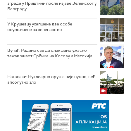
зграде у Приштини после изјаве Зеленског у
Београду
У Крушевцу ухапшене две особе
осумњичене за зеленаштво
Вучић: Радимо све да олакшамо ужасно
тежак живот Србима на Косову и Метохији
Нагасаки: Нуклеарно оружје није нужно, већ
апсолутно зло