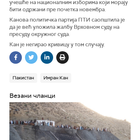
учешће на националним изборима који морају
бити одржани пре почетка новембра.
Канова политичка партија ПТИ саопштила је
да је већ уложила жалбу Врховном суду на
пресуду окружног суда.
Кан је негирао кривицу у том случају.
Пакистан
Имран Кан
Везани чланци