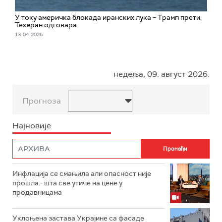
У току америчка блокада иранских лука – Трамп прети,
Техеран одговара
13. 04. 2026.
недеља, 09. август 2026.
Прогноза
Најновије
Инфлација се смањила али опасност није
прошла - шта све утиче на цене у
продавницама
Уклоњена застава Украјине са фасаде