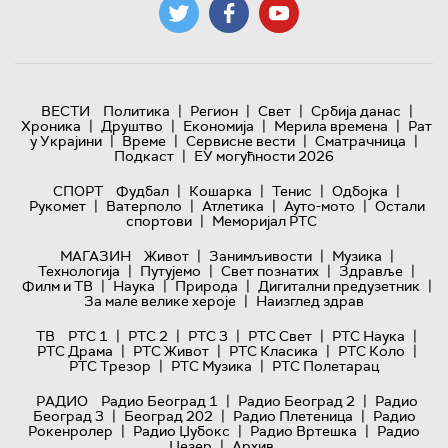
|
|
|
|
ВЕСТИ
Политика
Регион
Свет
Србија данас
|
|
|
|
Хроника
Друштво
Економија
Мерила времена
Рат
|
|
|
|
у Украјини
Време
Сервисне вести
Сматрачница
|
Подкаст
ЕУ могућности 2026
|
|
|
|
СПОРТ
Фудбал
Кошарка
Тенис
Одбојка
|
|
|
|
Рукомет
Ватерполо
Атлетика
Ауто-мото
Остали
|
спортови
Меморијал РТС
|
|
|
МАГАЗИН
Живот
Занимљивости
Музика
|
|
|
|
Технологијa
Путујемо
Свет познатих
Здравље
|
|
|
|
Филм и ТВ
Наука
Природа
Дигитални предузетник
|
За мале велике хероје
Наизглед здрав
|
|
|
|
|
ТВ
РТС 1
РТС 2
РТС 3
РТС Свет
РТС Наука
|
|
|
|
РТС Драма
РТС Живот
РТС Класика
РТС Коло
|
|
РТС Трезор
РТС Музика
РТС Полетарац
|
|
РАДИО
Радио Београд 1
Радио Београд 2
Радио
|
|
|
Београд 3
Београд 202
Радио Плетеница
Радио
|
|
|
Рокенролер
Радио Џубокс
Радио Вртешка
Радио
|
Џезер
Архив