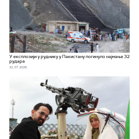
У експлозији у руднику у Пакистану погинуло најмање 32
рудара
31. 07. 2026.