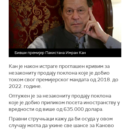
Бивши премијер Пакистана Имран Кан
Кан је након истраге проглашен кривим за
незакониту продају поклона које је добио
током свог премијерског мандата од 2018. до
2022. године.
Оптужен је за незакониту продају поклона
које је добио приликом посета иностранству у
вредности од више од 635.000 долара.
Правни стручњаци кажу да би осуда у овом
случају могла да укине све шансе за Каново