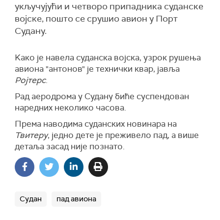
укључујући и четворо припадника суданске
војске, пошто се срушио авион у Порт
Судану.
Kако је навела суданска војска, узрок рушења
авиона "антонов" је технички квар, јавља
Ројтерс
.
Рад аеродрома у Судану биће суспендован
наредних неколико часова.
Према наводима суданских новинара на
Твитеру
, једно дете је преживело пад, а више
детаља засад није познато.
Судан
пад авиона