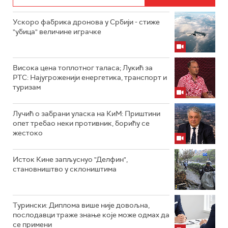
Ускоро фабрика дронова у Србији - стиже
"убица" величине играчке
Висока цена топлотног таласа; Лукић за
РТС: Најугроженији енергетика, транспорт и
туризам
Лучић о забрани уласка на КиМ: Приштини
опет требао неки противник, борићу се
жестоко
Исток Кине запљуснуо "Делфин",
становништво у склоништима
Турински: Диплома више није довољна,
послодавци траже знање које може одмах да
се примени