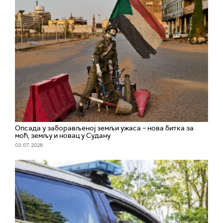
Опсада у заборављеној земљи ужаса – нова битка за
моћ, земљу и новац у Судану
03. 07. 2026.