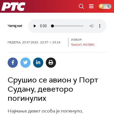
РТС
Читај ми!
ИЗВОР:
НЕДЕЉА, 23.07.2023, 22:57 -> 23:14
ТАНЈУГ, РОТЕРС
Срушио се авион у Порт
Судану, деветоро
погинулих
Најмање девет особа је погинуло,