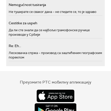
Nemogućnost tusiranja
Не туширате се сваког дана – не стидите се, то је здраво
Cestitke za uspeh
Да ли сте знали да се најбоље грамофонске ручице
производе у Србији
Re: Eh...
Лесковачка спржа – производ са заштићеним географским
пореклом
Преузмите РТС мобилну апликацију