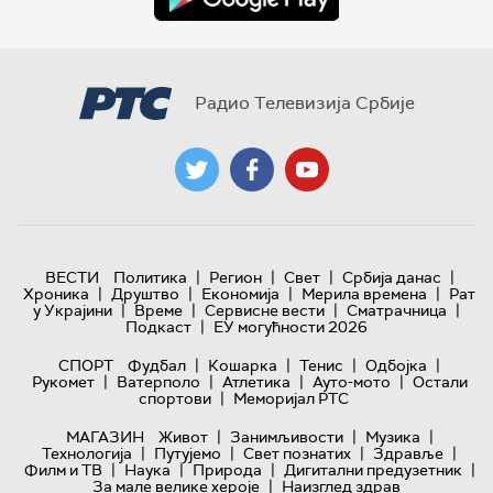
Радио Телевизија Србије
|
|
|
|
ВЕСТИ
Политика
Регион
Свет
Србија данас
|
|
|
|
Хроника
Друштво
Економија
Мерила времена
Рат
|
|
|
|
у Украјини
Време
Сервисне вести
Сматрачница
|
Подкаст
ЕУ могућности 2026
|
|
|
|
СПОРТ
Фудбал
Кошарка
Тенис
Одбојка
|
|
|
|
Рукомет
Ватерполо
Атлетика
Ауто-мото
Остали
|
спортови
Меморијал РТС
|
|
|
МАГАЗИН
Живот
Занимљивости
Музика
|
|
|
|
Технологијa
Путујемо
Свет познатих
Здравље
|
|
|
|
Филм и ТВ
Наука
Природа
Дигитални предузетник
|
За мале велике хероје
Наизглед здрав