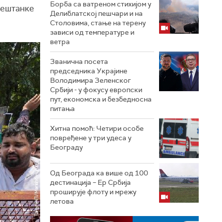
Борба са ватреном стихијом у
мештанке
Делиблатској пешчари и на
Столовима, стање на терену
зависи од температуре и
ветра
Званична посета
председника Украјине
Володимира Зеленског
Србији - у фокусу европски
пут, економска и безбедносна
питања
Хитна помоћ: Четири особе
повређене у три удеса у
Београду
Од Београда ка више од 100
дестинација – Ер Србија
проширује флоту и мрежу
летова