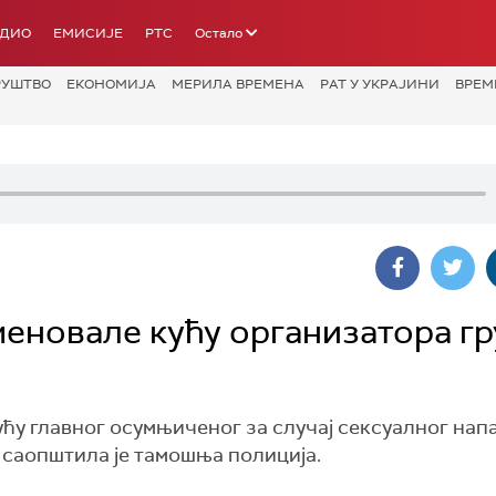
АДИО
ЕМИСИЈЕ
РТС
Остало
РУШТВО
ЕКОНОМИЈА
МЕРИЛА ВРЕМЕНА
РАТ У УКРАЈИНИ
ВРЕМ
меновале кућу организатора г
ућу главног осумњиченог за случај сексуалног нап
у, саопштила је тамошња полиција.