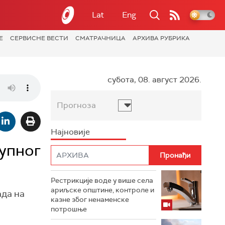
Lat
Eng
Е
СЕРВИСНЕ ВЕСТИ
СМАТРАЧНИЦА
АРХИВА РУБРИКА
субота, 08. август 2026.
Прогноза
Најновије
рупног
Рестрикције воде у више села
ариљске општине, контроле и
ада на
казне због ненаменске
потрошње