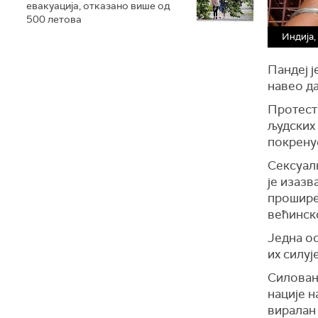
евакуација, отказано више од
500 летова
Индија,
Пандеј ј
навео да
Протести
људских 
покрену
Сексуалн
је изазв
прошире
већинск
Једна ос
их силуј
Силовањ
нације 
виралан