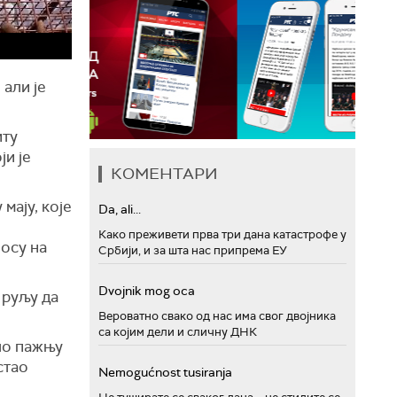
 али је
иту
ји је
КОМЕНТАРИ
мају, које
Da, ali...
Како преживети прва три дана катастрофе у
осу на
Србији, и за шта нас припрема ЕУ
Dvojnik mog oca
 руљу да
Вероватно свако од нас има свог двојника
са којим дели и сличну ДНК
ло пажњу
стао
Nemogućnost tusiranja