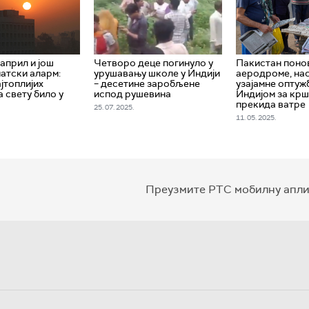
април и још
Четворо деце погинуло у
Пакистан поно
матски аларм:
урушавању школе у Индији
аеродроме, на
јтоплијих
– десетине заробљене
узајамне оптуж
 свету било у
испод рушевина
Индијом за кр
прекида ватре
25. 07. 2025.
11. 05. 2025.
Преузмите РТС мобилну апли