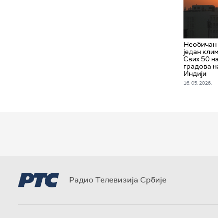
Необичан 
један кли
Свих 50 на
градова на
Индији
16. 05. 2026.
Радио Телевизија Србије