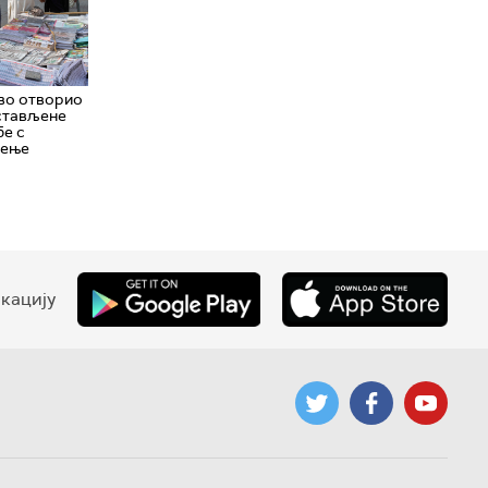
во отворио
стављене
бе с
шење
кацију