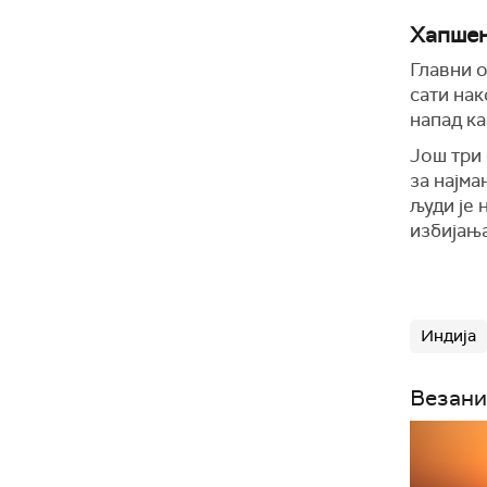
Хапшењ
Главни 
сати на
напад ка
Још три 
за најма
људи је 
избијањ
Индија
Везани