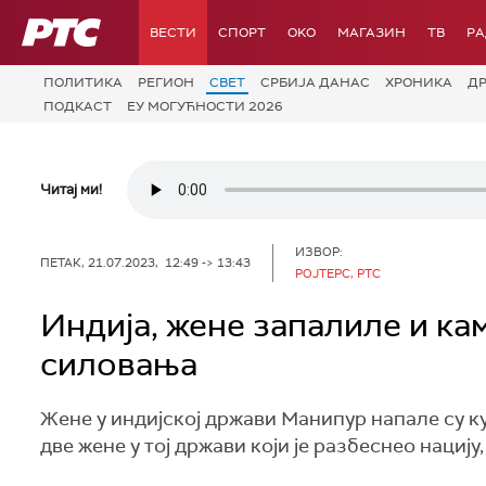
РТС
ВЕСТИ
СПОРТ
OKO
МАГАЗИН
ТВ
Р
ПОЛИТИКА
РЕГИОН
СВЕТ
СРБИЈА ДАНАС
ХРОНИКА
Д
ПОДКАСТ
ЕУ МОГУЋНОСТИ 2026
Читај ми!
ИЗВОР:
ПЕТАК, 21.07.2023, 12:49 -> 13:43
РОЈТЕРС, РТС
Индија, жене запалиле и ка
силовања
Жене у индијској држави Манипур напале су к
две жене у тој држави који је разбеснео нациј