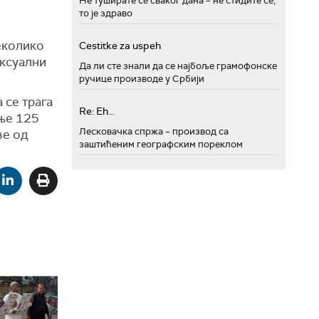
Не туширате се сваког дана – не стидите се,
то је здраво
еколико
Cestitke za uspeh
ексуални
Да ли сте знали да се најбоље грамофонске
ручице производе у Србији
 се трага
Re: Eh...
ање 125
Лесковачка спржа – производ са
ве од
заштићеним географским пореклом