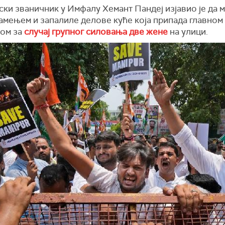
ски званичник у Имфалу Хемант Пандеј изјавио је да 
камењем и запалиле делове куће која припада главном
ом за
случај групног силовања две жене
на улици.