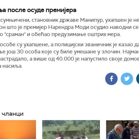
а после осуде премијера
осумњичени, становник државе Манипур, ухапшен је н
кон што је премијер Нарендра Моди осудио наводни с
о "сраман" и обећао предузимање оштрих мера.
особе су ухапшене, а полицијски званичник је казао да
ње још 30 особа које су биле умешане у злочин. Најм
настрадало, а више од 40.000 је напустило своје домо
а насиља.
 чланци