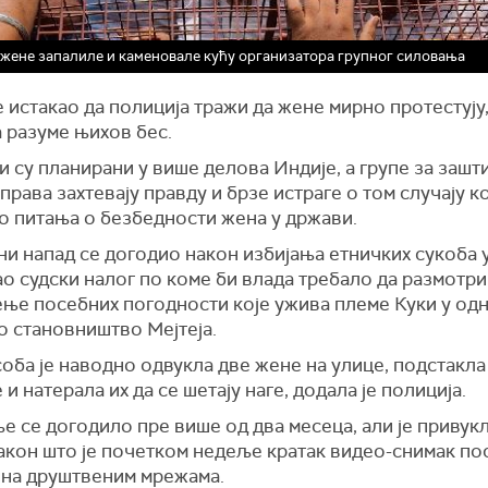
 жене запалиле и каменовале кућу организатора групног силовања
е истакао да полиција тражи да жене мирно протестују,
 разуме њихов бес.
 су планирани у више делова Индије, а групе за зашт
права захтевају правду и брзе истраге о том случају ко
о питања о безбедности жена у држави.
и напад се догодио након избијања етничких сукоба у 
ао судски налог по коме би влада требало да размотри
ње посебних погодности које ужива племе Куки у одн
о становништво Мејтеја.
оба је наводно одвукла две жене на улице, подстакла
е и натерала их да се шетају наге, додала је полиција.
е се догодило пре више од два месеца, али је привук
након што је почетком недеље кратак видео-снимак по
 на друштвеним мрежама.