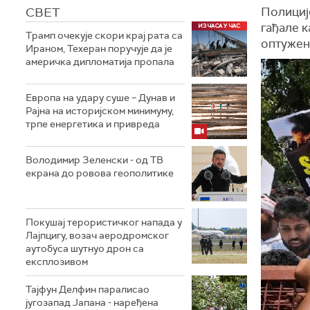
СВЕТ
Полициј
гађале 
Трамп очекује скори крај рата са
оптужен
Ираном, Техеран поручује да је
америчка дипломатија пропала
Европа на удару суше – Дунав и
Рајна на историјском минимуму,
трпе енергетика и привреда
Володимир Зеленски - од ТВ
екрана до ровова геополитике
Покушај терористичког напада у
Лајпцигу, возач аеродромског
аутобуса шутнуо дрон са
експлозивом
Тајфун Делфин паралисао
југозапад Јапана - наређена