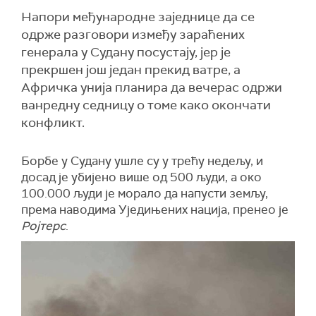
Напори међународне заједнице да се
одрже разговори између зараћених
генерала у Судану посустају, јер је
прекршен још један прекид ватре, а
Афричка унија планира да вечерас одржи
ванредну седницу о томе како окончати
конфликт.
Борбе у Судану ушле су у трећу недељу, и
досад је убијено више од 500 људи, а око
100.000 људи је морало да напусти земљу,
према наводима Уједињених нација, пренео је
Ројтерс
.