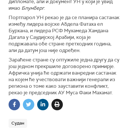
дипломате, али и документ УН у који је увид
имао
Блумберг
.
Портпарол УН рекао је да се планира састанак
између лидера војске Абдела Фатаха ел
Бурхана, и лидера РСФ Мухамеда Хамдана
Дагала у Саудијској Арабији, која је
подржавала обе стране претходних година,
али да датум још није одређен.
Зараћене стране су оптужиле једна другу да су
још једном прекршиле договорено примирје.
Афричка унија ће одржати ванредни састанак
на којем ће учествовати важнији генерали из
региона о томе како зауставити конфликт,
рекао је председник АУ Муса Факи Махамат.
Судан