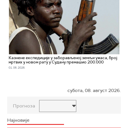
Казнене експедиције у заборављеној земљи ужаса, број
мртвих у новом рату у Судану премашио 200.000
01. 06. 2026.
субота, 08. август 2026.
Прогноза
Најновије