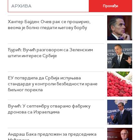
Хантер Бајден: Очев рак се проширио,
веома је болно гледати његову борбу
Ђурић: Вучић разговором са Зеленским
штити интересе Србије
ЕУ потврдила да Србија испуњава
стандарде у контроли безбедности хране
биљног порекла
Вучић: У септембру отварамо фабрику
дронова са Израелцима
Андраш Бакa предложен за председника