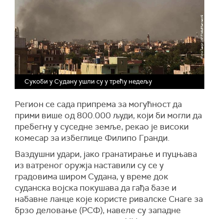
Сукоби у Судану ушли су у трећу недељу
Регион се сада припрема за могућност да
прими више од 800.000 људи, који би могли да
пребегну у суседне земље, рекао је високи
комесар за избеглице Филипо Гранди.
Ваздушни удари, јако гранатирање и пуцњава
из ватреног оружја наставили су се у
градовима широм Судана, у време док
суданска војска покушава да гађа базе и
набавне ланце које користе ривалске Снаге за
брзо деловање (РСФ), навеле су западне