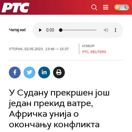
РТС
Читај ми!
ИЗВОР:
УТОРАК, 02.05.2023, 13:46 -> 15:37
РТС, REUTERS
У Судану прекршен још
један прекид ватре,
Афричка унија о
окончању конфликта