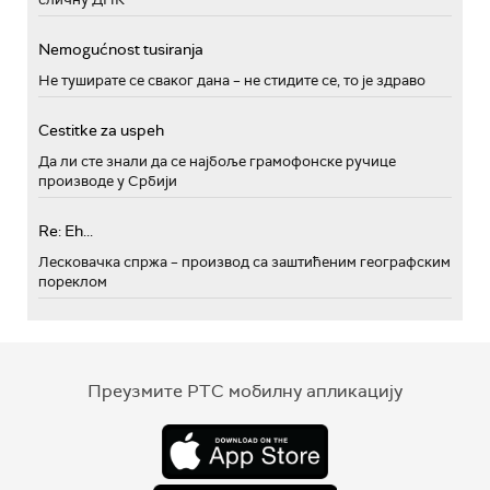
Nemogućnost tusiranja
Не туширате се сваког дана – не стидите се, то је здраво
Cestitke za uspeh
Да ли сте знали да се најбоље грамофонске ручице
производе у Србији
Re: Eh...
Лесковачка спржа – производ са заштићеним географским
пореклом
Преузмите РТС мобилну апликацију