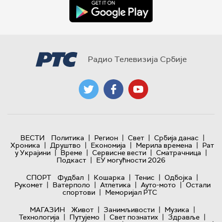
Радио Телевизија Србије
|
|
|
|
ВЕСТИ
Политика
Регион
Свет
Србија данас
|
|
|
|
Хроника
Друштво
Економија
Мерила времена
Рат
|
|
|
|
у Украјини
Време
Сервисне вести
Сматрачница
|
Подкаст
ЕУ могућности 2026
|
|
|
|
СПОРТ
Фудбал
Кошарка
Тенис
Одбојка
|
|
|
|
Рукомет
Ватерполо
Атлетика
Ауто-мото
Остали
|
спортови
Меморијал РТС
|
|
|
МАГАЗИН
Живот
Занимљивости
Музика
|
|
|
|
Технологијa
Путујемо
Свет познатих
Здравље