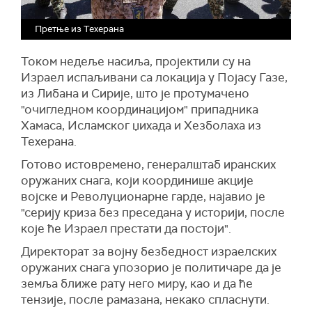
Претње из Техерана
Током недеље насиља, пројектили су на
Израел испаљивани са локација у Појасу Газе,
из Либана и Сирије, што је протумачено
"очигледном координацијом" припадника
Хамаса, Исламског џихада и Хезболаха из
Техерана.
Готово истовремено, генералштаб иранских
оружаних снага, који координише акције
војске и Револуционарне гарде, најавио је
"серију криза без преседана у историји, после
које ће Израел престати да постоји".
Директорат за војну безбедност израелских
оружаних снага упозорио је политичаре да је
земља ближе рату него миру, као и да ће
тензије, после рамазана, некако спласнути.