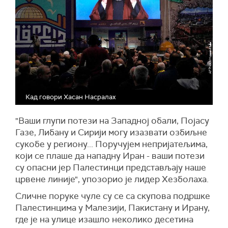
Кад говори Хасан Насралах
"Ваши глупи потези на Западној обали, Појасу
Газе, Либану и Сирији могу изазвати озбиљне
сукобе у региону... Поручујем непријатељима,
који се плаше да нападну Иран - ваши потези
су опасни јер Палестинци представљају наше
црвене линије", упозорио је лидер Хезболаха.
Сличне поруке чуле су се са скупова подршке
Палестинцима у Малезији, Пакистану и Ирану,
где је на улице изашло неколико десетина