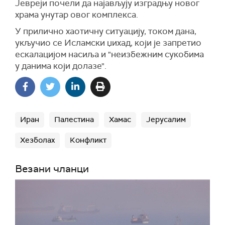
Јевреји почели да најављују изградњу новог
храма унутар овог комплекса.
У прилично хаотичну ситуацију, током дана,
укључио се Исламски џихад, који је запретио
ескалацијом насиља и "неизбежним сукобима
у данима који долазе".
Иран
Палестина
Хамас
Јерусалим
Хезболах
Конфликт
Везани чланци