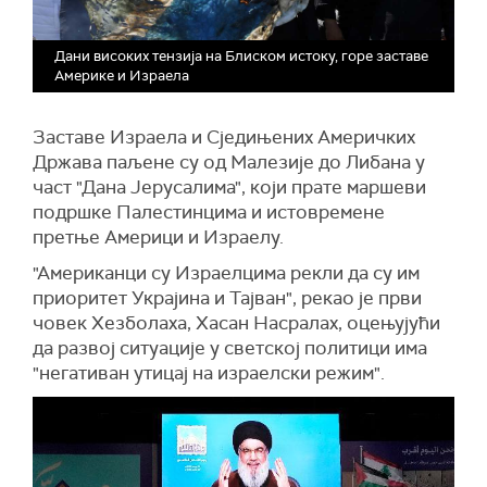
Дани високих тензија на Блиском истоку, горе заставе
Америке и Израела
Заставе Израела и Сједињених Америчких
Држава паљене су од Малезије до Либана у
част "Дана Јерусалима", који прате маршеви
подршке Палестинцима и истовремене
претње Америци и Израелу.
"Американци су Израелцима рекли да су им
приоритет Украјина и Тајван", рекао је први
човек Хезболаха, Хасан Насралах, оцењујући
да развој ситуације у светској политици има
"негативан утицај на израелски режим".