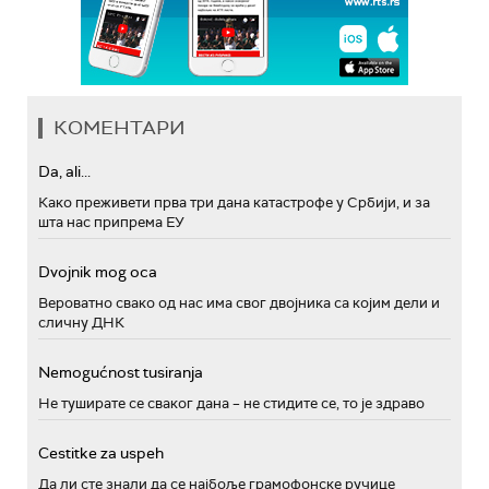
КОМЕНТАРИ
Da, ali...
Како преживети прва три дана катастрофе у Србији, и за
шта нас припрема ЕУ
Dvojnik mog oca
Вероватно свако од нас има свог двојника са којим дели и
сличну ДНК
Nemogućnost tusiranja
Не туширате се сваког дана – не стидите се, то је здраво
Cestitke za uspeh
Да ли сте знали да се најбоље грамофонске ручице