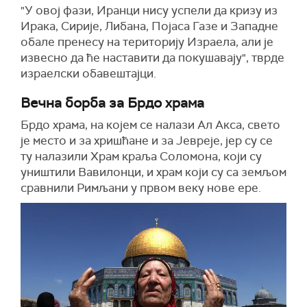
"У овој фази, Иранци нису успели да кризу из
Ирака, Сирије, Либана, Појаса Газе и Западне
обале пренесу на територију Израела, али је
извесно да ће наставити да покушавају", тврде
израелски обавештајци.
Вечна борба за Брдо храма
Брдо храма, на којем се налази Ал Акса, свето
је место и за хришћане и за Јевреје, јер су се
ту налазили Храм краља Соломона, који су
уништили Вавилонци, и храм који су са земљом
сравнили Римљани у првом веку нове ере.