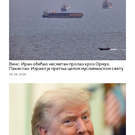
Венс: Иран обећао несметан пролаз кроз Ормуз;
Пакистан: Израел је претња целом муслиманском свету
08. 08. 2026.