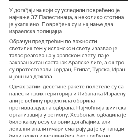
У догађајима који су уследили повређено је
најмање 37 Палестинаца, а неколико стотина
је ухапшено. Повређена су и најмање два
израелска полицајца.
Обрачун пред трећим по важности
светилиштем у исламском свету изазвао је
талас реаговања у арапском свету, па је
заказан хитан састанак Арапске лиге, а оштро
су протестовали Јордан, Египат, Турска, Иран
и још низ држава.
Одмах затим, десетине ракете полетеле су са
палестинских територија и Либана ка Израелу,
али је већину пројектила оборила
противваздушна одбрана. Најмоћнија шиитска
организација у региону, Хезболах, одбацила је
било какву везу са овим догађајима, али
локални аналитичари сматрају да је су напади
били тешко изводиви без, бар прећутног,