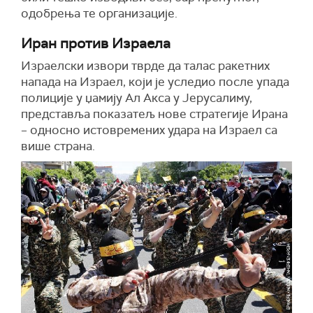
одобрења те организације.
Иран против Израела
Израелски извори тврде да талас ракетних
напада на Израел, који је уследио после упада
полиције у џамију Ал Акса у Јерусалиму,
представља показатељ нове стратегије Ирана
– односно истовремених удара на Израел са
више страна.