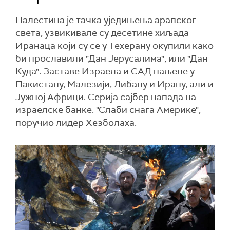
Палестина је тачка уједињења арапског
света, узвикивале су десетине хиљада
Иранаца који су се у Техерану окупили како
би прославили "Дан Јерусалима", или "Дан
Куда". Заставе Израела и САД паљене у
Пакистану, Малезији, Либану и Ирану, али и
Јужној Африци. Серија сајбер напада на
израелске банке. "Слаби снага Америке",
поручио лидер Хезболаха.