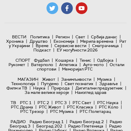
|
|
|
|
ВЕСТИ
Политика
Регион
Свет
Србија данас
|
|
|
|
Хроника
Друштво
Економија
Мерила времена
Рат
|
|
|
|
у Украјини
Време
Сервисне вести
Сматрачница
|
Подкаст
ЕУ могућности 2026
|
|
|
|
СПОРТ
Фудбал
Кошарка
Тенис
Одбојка
|
|
|
|
Рукомет
Ватерполо
Атлетика
Ауто-мото
Остали
|
спортови
Меморијал РТС
|
|
|
МАГАЗИН
Живот
Занимљивости
Музика
|
|
|
|
Технологијa
Путујемо
Свет познатих
Здравље
|
|
|
|
Филм и ТВ
Наука
Природа
Дигитални предузетник
|
За мале велике хероје
Наизглед здрав
|
|
|
|
|
ТВ
РТС 1
РТС 2
РТС 3
РТС Свет
РТС Наука
|
|
|
|
РТС Драма
РТС Живот
РТС Класика
РТС Коло
|
|
РТС Трезор
РТС Музика
РТС Полетарац
|
|
РАДИО
Радио Београд 1
Радио Београд 2
Радио
|
|
|
Београд 3
Београд 202
Радио Плетеница
Радио
|
|
|
Рокенролер
Радио Џубокс
Радио Вртешка
Радио