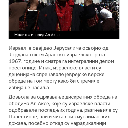
Молитва испред Ал Аксе
Израел је овај део Јерусалима освојио од
Јордана током Арапско-израелског рата
1967. године и сматра га интегралним делом
престонице. Ипак, израелске власти су
деценијама спречавале јеврејске верске
обреде на том месту како би спречиле
избијање насиља.
Дозвола за одржавање дискретних обреда на
ободима Ал Аксе, које су израелске власти
одобравале последњих година, разгневиле су
Палестинце, али и читав низ муслиманских
држава, посебно откад су најрадикалнији