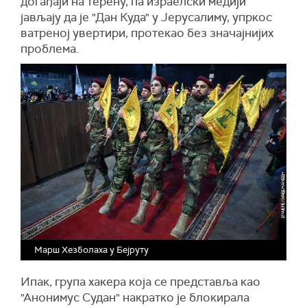
догађаји на терену, па израелски медији
јављају да је "Дан Куда" у Јерусалиму, упркос
ватреној увертири, протекао без значајнијих
проблема.
Марш Хезболаха у Бејруту
Ипак, група хакера која се представља као
"Анонимус Судан" накратко је блокирала