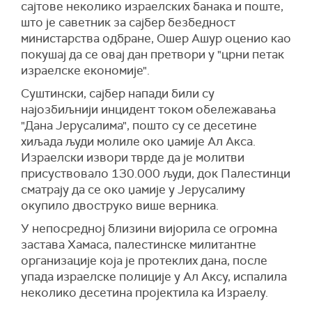
сајтове неколико израелских банака и поште,
што је саветник за сајбер безбедност
министарства одбране, Ошер Ашур оценио као
покушај да се овај дан претвори у "црни петак
израелске економије".
Суштински, сајбер напади били су
најозбиљнији инцидент током обележавања
"Дана Јерусалима", пошто су се десетине
хиљада људи молиле око џамије Ал Акса.
Израелски извори тврде да је молитви
присуствовало 130.000 људи, док Палестинци
сматрају да се око џамије у Јерусалиму
окупило двоструко више верника.
У непосредној близини вијорила се огромна
застава Хамаса, палестинске милитантне
организације која је протеклих дана, после
упада израелске полиције у Ал Аксу, испалила
неколико десетина пројектила ка Израелу.