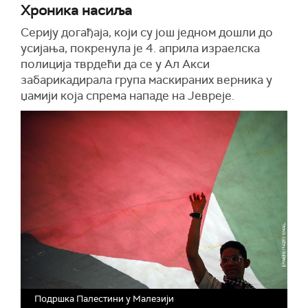
Хроника насиља
Серију догађаја, који су још једном дошли до
усијања, покренула је 4. априла израелска
полиција тврдећи да се у Ал Акси
забарикадирала група маскираних верника у
џамији која спрема нападе на Јевреје.
Подршка Палестини у Малезији