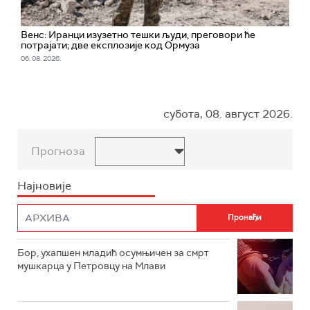
Венс: Иранци изузетно тешки људи, преговори ће
потрајати; две експлозије код Ормуза
06. 08. 2026.
субота, 08. август 2026.
Прогноза
Најновије
Бор, ухапшен младић осумњичен за смрт
мушкарца у Петровцу на Млави