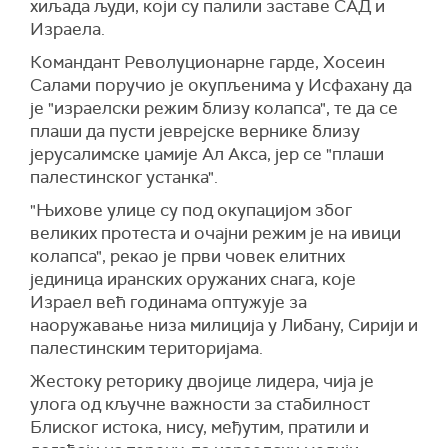
хиљада људи, који су палили заставе САД и
Израела.
Командант Револуционарне гарде, Хосеин
Салами поручио је окупљенима у Исфахану да
је "израелски режим близу колапса", те да се
плаши да пусти јеврејске вернике близу
јерусалимске џамије Ал Акса, јер се "плаши
палестинског устанка".
"Њихове улице су под окупацијом због
великих протеста и очајни режим је на ивици
колапса", рекао је први човек елитних
јединица иранских оружаних снага, које
Израел већ годинама оптужује за
наоружавање низа милиција у Либану, Сирији и
палестинским територијама.
Жестоку реторику двојице лидера, чија је
улога од кључне важности за стабилност
Блиског истока, нису, међутим, пратили и