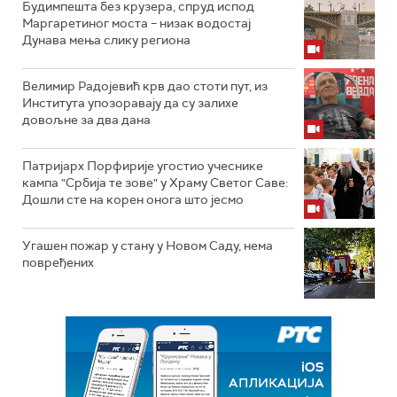
Будимпешта без крузера, спруд испод
Маргаретиног моста – низак водостај
Дунава мења слику региона
Велимир Радојевић крв дао стоти пут, из
Института упозоравају да су залихе
довољне за два дана
Патријарх Порфирије угостио учеснике
кампа "Србија те зове" у Храму Светог Саве:
Дошли сте на корен онога што јесмо
Угашен пожар у стану у Новом Саду, нема
повређених