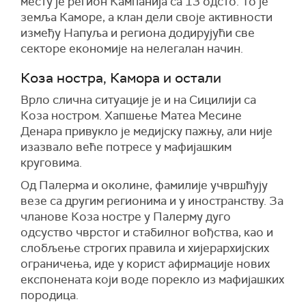
месту је регион Кампанија са 13 одсто. То је
земља Каморе, а клан дели своје активности
између Напуља и региона додирујући све
секторе економије на нелегалан начин.
Коза ностра, Камора и остали
Врло слична ситуације је и на Сицилији са
Коза ностром. Хапшење Матеа Месине
Денара привукло је медијску пажњу, али није
изазвало веће потресе у мафијашким
круговима.
Од Палерма и околине, фамилије учвршћују
везе са другим регионима и у иностранству. За
чланове Коза ностре у Палерму дуго
одсуство чврстог и стабилног вођства, као и
слобљење строгих правила и хијерархијских
ограничења, иде у корист афирмације нових
експонената који воде порекло из мафијашких
породица.