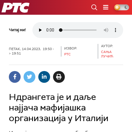
РТС
Читај ми!
АУТОР:
ИЗВОР:
ПЕТАК, 14.04.2023, 19:50 -
САЊА
> 19:51
РТС
ЛУЧИЋ
Ндрангета је и даље
најјача мафијашка
организација у Италији