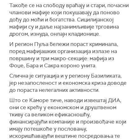
Такође се на слободу враћају и стари, почасни
чланови мафије који покушавају да поново
дођу до моћи и богатства. Сицилијанској
мафији су и даље најзанимљивије трговина
дрогом, изнуда, онлајн кладионице.
И регион Пуља бележи пораст криминала,
поред мафијашких организација излазе на
површину и три макро-секције: мафија из
Фоџе, Бара и Сакра короно унита.
Слична је ситуација и у региону Базиликата,
јер незапосленост и економска криза доводе
до пораста нелегалних активности.
Што се Каморе тиче, наводи извештај ДИА,
они се крећу у економском и друштвеном
ткиву са великом ефикасношћу,
финансирајући компаније и произвођаче који
имају потешкоће у пословању,
искоришћавајући вештине посредовања те