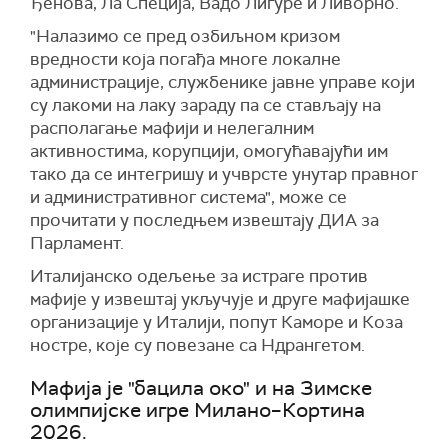
Ђенова, Ла Специја, Вадо Лигуре и Ливорно.
"
Налазимо се пред озбиљном кризом
вредности која погађа многе локалне
администрације, службенике јавне управе који
су лакоми на лаку зараду па се стављају на
располагање мафији и нелегалним
активностима, корупцији, омогућавајући им
тако да се интегришу и учврсте унутар правног
и административног система", може се
прочитати у последњем извештају ДИА за
Парламент.
Италијанско одељење за истраге против
мафије у извештај укључује и друге мафијашке
организације у Италији, попут Каморе и Коза
ностре, које су повезане са Ндрангетом.
Мафија је "бацила око" и на Зимске
олимпијске игре Милано–Кортина
2026.