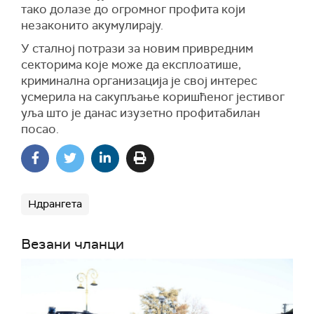
тако долазе до огромног профита који
незаконито акумулирају.
У сталној потрази за новим привредним
секторима које може да експлоатише,
криминална организација је свој интерес
усмерила на сакупљање коришћеног јестивог
уља што је данас изузетно профитабилан
посао.
Ндрангета
Везани чланци