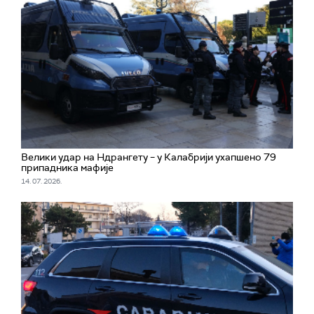
Велики удар на Ндрангету – у Калабрији ухапшено 79
припадника мафије
14. 07. 2026.