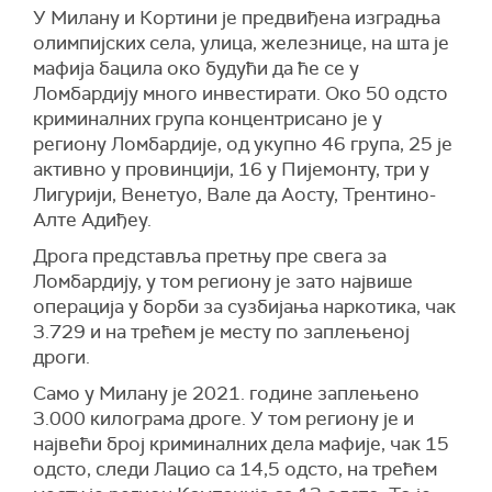
У Милану и Кортини је предвиђена изградња
олимпијских села, улица, железнице, на шта је
мафија бацила око будући да ће се у
Ломбардију много инвестирати. Око 50 одсто
криминалних група концентрисано је у
региону Ломбардије, од укупно 46 група, 25 је
активно у провинцији, 16 у Пијемонту, три у
Лигурији, Венетуо, Вале да Аосту, Трентино-
Алте Адиђеу.
Дрога представља претњу пре свега за
Ломбардију, у том региону је зато највише
операција у борби за сузбијања наркотика, чак
3.729 и на трећем је месту по заплењеној
дроги.
Само у Милану је 2021. године заплењено
3.000 килограма дроге. У том региону је и
највећи број криминалних дела мафије, чак 15
одсто, следи Лацио са 14,5 одсто, на трећем