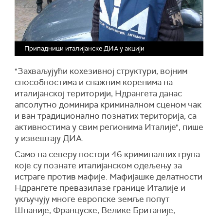
Припадници италијанске ДИА у акцији
"Захваљујући кохезивној структури, војним
способностима и снажним коренима на
италијанској територији, Ндрангета данас
апсолутно доминира криминалном сценом чак
и ван традиционално познатих територија, са
активностима у свим регионима Италије", пише
у извештају ДИА.
Само на северу постоји 46 криминалних група
које су познате италијанском одељењу за
истраге против мафије. Мафијашке делатности
Ндрангете превазилазе границе Италије и
укључују многе европске земље попут
Шпаније, Француске, Велике Британије,