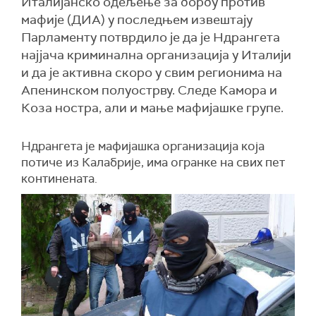
Италијанско одељење за борбу против
мафије (ДИА) у последњем извештају
Парламенту потврдило је да је Ндрангета
најјача криминална организација у Италији
и да је активна скоро у свим регионима на
Апенинском полуострву. Следе Камора и
Коза ностра, али и мање мафијашке групе.
Ндрангета је мафијашка организација која
потиче из Калабрије, има огранке на свих пет
континената.