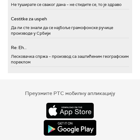
Не туширате се сваког дана – не стидите се, то је здраво
Cestitke za uspeh
Да ли сте знали да се најбоље грамофонске ручице
производе у Србији
Re: Eh...
Лесковачка спржа – производ са заштићеним географским
пореклом
Преузмите РТС мобилну апликацију