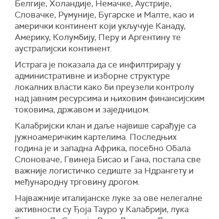
Белгије, Холандије, Немачке, Аустрије,
Словачке, Румуније, Бугарске и Малте, као и
амерички континент који укључује Канаду,
Америку, Колумбију, Перу и Аргентину те
аустралијски континент.
Истрага је показала да се инфилтрирају у
административне и изборне структуре
локалних власти како би преузели контролу
над јавним ресурсима и њиховим финансијским
токовима, државом и заједницом.
Калабријски клан и даље највише сарађује са
јужноамеричким картелима. Последњих
година је и западна Африка, посебно Обала
Слоноваче, Гвинеја Бисао и Гана, постала све
важније логистичко седиште за Ндрангету и
међународну трговину дрогом.
Најважније италијанске луке за ове нелегалне
активности су Ђоја Тауро у Калабрији, лука