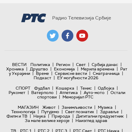
Радио Телевизија Србије
|
|
|
|
ВЕСТИ
Политика
Регион
Свет
Србија данас
|
|
|
|
Хроника
Друштво
Економија
Мерила времена
Рат
|
|
|
|
у Украјини
Време
Сервисне вести
Сматрачница
|
Подкаст
ЕУ могућности 2026
|
|
|
|
СПОРТ
Фудбал
Кошарка
Тенис
Одбојка
|
|
|
|
Рукомет
Ватерполо
Атлетика
Ауто-мото
Остали
|
спортови
Меморијал РТС
|
|
|
МАГАЗИН
Живот
Занимљивости
Музика
|
|
|
|
Технологијa
Путујемо
Свет познатих
Здравље
|
|
|
|
Филм и ТВ
Наука
Природа
Дигитални предузетник
|
За мале велике хероје
Наизглед здрав
|
|
|
|
|
ТВ
РТС 1
РТС 2
РТС 3
РТС Свет
РТС Наука