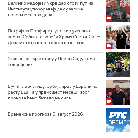
Велимир Радојевић крв дао стоти пут, из
Института упозоравају да су залихе
довољне за два дана
Патријарх Порфирије угостио учеснике
кампа "Србија те зове" у Храму Светог Саве:
Дошли сте на корен онога што јесмо
Угашен пожар у стану у Новом Саду, нема
повређених
Вучић у Белегишу: Србија прва у Европи по
расту БДП-а у првих шест месеци, због
дронова ћемо бити војна сила
Временска прогноза 9. август 2026.