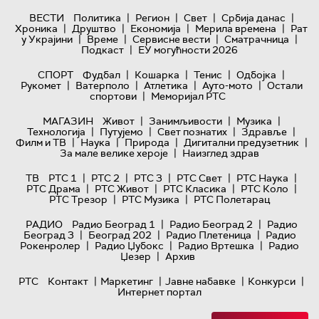
|
|
|
|
ВЕСТИ
Политика
Регион
Свет
Србија данас
|
|
|
|
Хроника
Друштво
Економија
Мерила времена
Рат
|
|
|
|
у Украјини
Време
Сервисне вести
Сматрачница
|
Подкаст
ЕУ могућности 2026
|
|
|
|
СПОРТ
Фудбал
Кошарка
Тенис
Одбојка
|
|
|
|
Рукомет
Ватерполо
Атлетика
Ауто-мото
Остали
|
спортови
Меморијал РТС
|
|
|
МАГАЗИН
Живот
Занимљивости
Музика
|
|
|
|
Технологијa
Путујемо
Свет познатих
Здравље
|
|
|
|
Филм и ТВ
Наука
Природа
Дигитални предузетник
|
За мале велике хероје
Наизглед здрав
|
|
|
|
|
ТВ
РТС 1
РТС 2
РТС 3
РТС Свет
РТС Наука
|
|
|
|
РТС Драма
РТС Живот
РТС Класика
РТС Коло
|
|
РТС Трезор
РТС Музика
РТС Полетарац
|
|
РАДИО
Радио Београд 1
Радио Београд 2
Радио
|
|
|
Београд 3
Београд 202
Радио Плетеница
Радио
|
|
|
Рокенролер
Радио Џубокс
Радио Вртешка
Радио
|
Џезер
Архив
|
|
|
|
РТС
Контакт
Маркетинг
Јавне набавке
Конкурси
Интернет портал