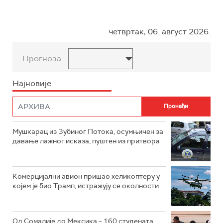
четвртак, 06. август 2026.
Прогноза
Најновије
Мушкарац из Зубиног Потока, осумњичен за
давање лажног исказа, пуштен из притвора
Комерцијални авион пришао хеликоптеру у
којем је био Трамп, истражују се околности
Од Сомалије до Мексика – 160 студената