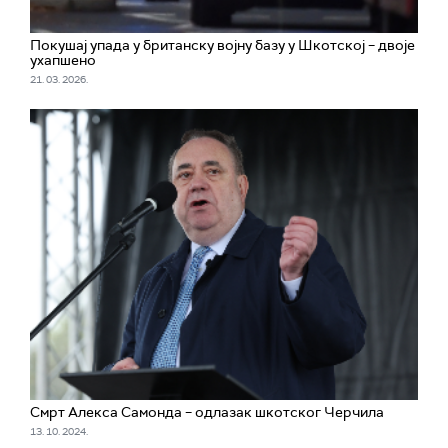
Покушај упада у британску војну базу у Шкотској – двоје
ухапшено
21. 03. 2026.
Смрт Алекса Самонда – одлазак шкотског Черчила
13. 10. 2024.