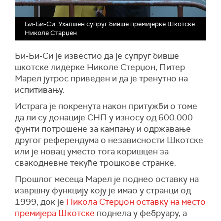
Би-Би-Си: Ухапшен супруг бивше премијерке Шкотске
Николе Старџен
Би-Би-Си је известио да је супруг бивше
шкотске лидерке Николе Стерџон, Питер
Марел јутрос приведен и да је тренутно на
испитивању.
Истрага је покренута након притужби о томе
да ли су донације СНП у износу од 600.000
фунти потрошене за кампању и одржавање
другог референдума о независности Шкотске
или је новац уместо тога коришцен за
свакодневне текуће трошкове странке.
Прошлог месеца Марел је поднео оставку на
извршну функцију коју је имао у странци од
1999, док је
Никола Стерџон оставку на место
премијера Шкотске
поднела у фебруару, а