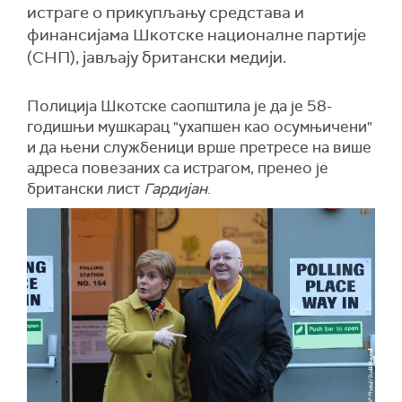
истраге о прикупљању средстава и
финансијама Шкотске националне партије
(СНП), јављају британски медији.
Полиција Шкотске саопштила је да је 58-
годишњи мушкарац "ухапшен као осумњичени"
и да њени службеници врше претресе на више
адреса повезаних са истрагом, пренео је
британски лист
Гардијан
.