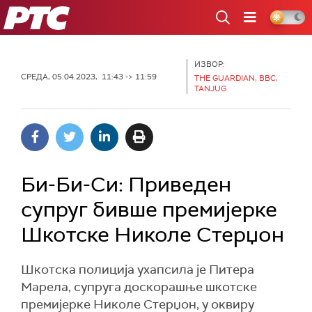
РТС
ИЗВОР:
СРЕДА, 05.04.2023, 11:43 -> 11:59
THE GUARDIAN, BBC,
TANJUG
Би-Би-Си: Приведен
супруг бивше премијерке
Шкотске Николе Стерџон
Шкотска полиција ухапсила је Питера
Марела, супруга доскорашње шкотске
премијерке Николе Стерџон, у оквиру