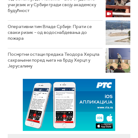
учи језик и у Србији гради своју академску
будућност
Оперативни тим Владе Србије: Прати се
сваки ризик – од водоснабдевања до
пожара
Посмртни остаци предака Теодора Херцла
сахрањени поред њега на брду Херцл у
Јерусалиму