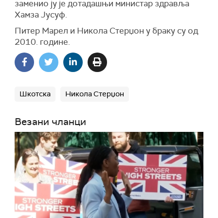
заменио ју је дотадашњи министар здравља
Хамза Јусуф.
Питер Марел и Никола Стерџон у браку су од
2010. године.
Шкотска
Никола Стерџон
Везани чланци