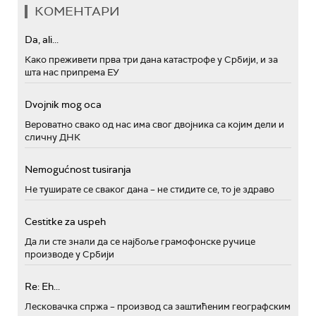
КОМЕНТАРИ
Da, ali...
Како преживети прва три дана катастрофе у Србији, и за
шта нас припрема ЕУ
Dvojnik mog oca
Вероватно свако од нас има свог двојника са којим дели и
сличну ДНК
Nemogućnost tusiranja
Не туширате се сваког дана – не стидите се, то је здраво
Cestitke za uspeh
Да ли сте знали да се најбоље грамофонске ручице
производе у Србији
Re: Eh...
Лесковачка спржа – производ са заштићеним географским