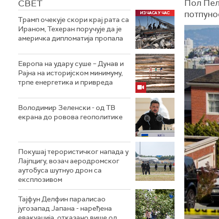
СВЕТ
Пол Пело
потпуно
Трамп очекује скори крај рата са
Ираном, Техеран поручује да је
америчка дипломатија пропала
Европа на удару суше – Дунав и
Рајна на историјском минимуму,
трпе енергетика и привреда
Володимир Зеленски - од ТВ
екрана до ровова геополитике
Покушај терористичког напада у
Лајпцигу, возач аеродромског
аутобуса шутнуо дрон са
експлозивом
Тајфун Делфин паралисао
југозапад Јапана - наређена
евакуација, отказано више од