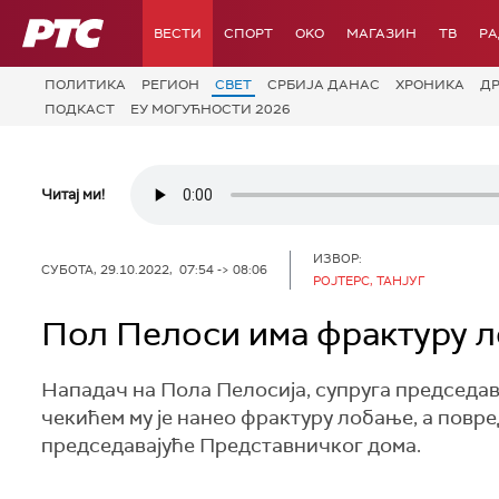
РТС
ВЕСТИ
СПОРТ
OKO
МАГАЗИН
ТВ
Р
ПОЛИТИКА
РЕГИОН
СВЕТ
СРБИЈА ДАНАС
ХРОНИКА
Д
ПОДКАСТ
ЕУ МОГУЋНОСТИ 2026
Читај ми!
ИЗВОР:
СУБОТА, 29.10.2022, 07:54 -> 08:06
РОЈТЕРС, TAНЈУГ
Пол Пелоси има фрактуру ло
Нападач на Пола Пелосија, супруга председа
чекићем му је нанео фрактуру лобање, а повред
председавајуће Представничког дома.