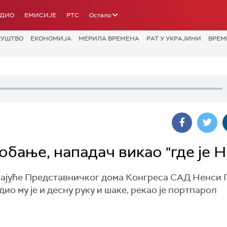
АДИО
ЕМИСИЈЕ
РТС
Остало
РУШТВО
ЕКОНОМИЈА
МЕРИЛА ВРЕМЕНА
РАТ У УКРАЈИНИ
ВРЕМ
бање, нападач викао "где је Н
вајуће Представничког дома Конгреса САД Ненси 
ио му је и десну руку и шаке, рекао је портпарол