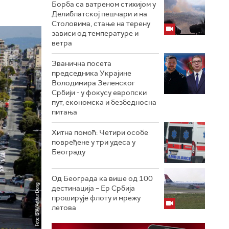
Борба са ватреном стихијом у
Делиблатској пешчари и на
Столовима, стање на терену
зависи од температуре и
ветра
Званична посета
председника Украјине
Володимира Зеленског
Србији - у фокусу европски
пут, економска и безбедносна
питања
Хитна помоћ: Четири особе
повређене у три удеса у
Београду
Од Београда ка више од 100
дестинација – Ер Србија
проширује флоту и мрежу
летова