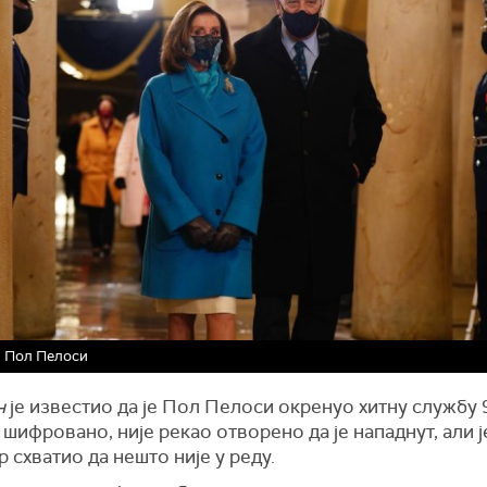
и Пол Пелоси
н
је известио да је Пол Пелоси окренуо хитну службу 
шифровано, није рекао отворено да је нападнут, али ј
 схватио да нешто није у реду.