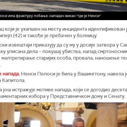
оси има фрактуру лобање, нападач викао "где је Ненси"
 који је ухапшен на месту инцидента идентификован 
пејп (42) и такође је пребачен у болницу.
ки извештаји приказују да су му у досије затвора у Са
ку уписана дела – покушај убиства, напад смртоносни
, малтретирање старијих особа, провала, наношење те
.
е напада
, Ненси Пелоси је била у Вашингтону, навела ј
а Капитола.
 још истражује мотиве напада, који се догодио десет
ламентарних избора у Представничком дому и Сенату.