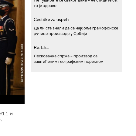
Не туширате се сваког дана – не стидите се,
то је здраво
Cestitke za uspeh
Да ли сте знали да се најбоље грамофонске
ручице производе у Србији
Re: Eh...
Лесковачка спржа – производ са
заштићеним географским пореклом
911 и
е