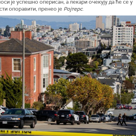
си је успешно оперисан, а лекари очекују да ће се у
сти опоравити, пренео је
Ројтерс
.