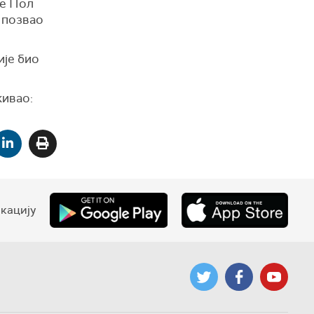
је Пол
м позвао
ије био
кивао:
кацију