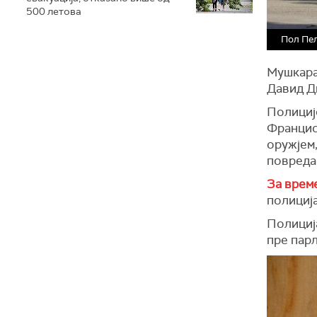
500 летова
Пол Пел
Мушкарац
Давид Ди
Полицијс
Францис
оружјем
повреда
За врем
полициј
Полиција
пре пар