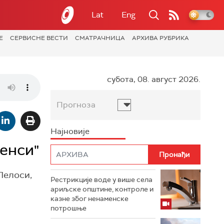
Lat
Eng
Е
СЕРВИСНЕ ВЕСТИ
СМАТРАЧНИЦА
АРХИВА РУБРИКА
субота, 08. август 2026.
Прогноза
Најновије
енси"
Пелоси,
Рестрикције воде у више села
ариљске општине, контроле и
казне због ненаменске
потрошње