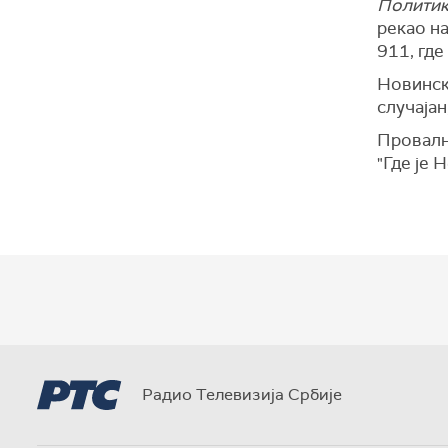
Полити
рекао на
911, где
Новинск
случајан
Провални
"Где је 
Радио Телевизија Србије