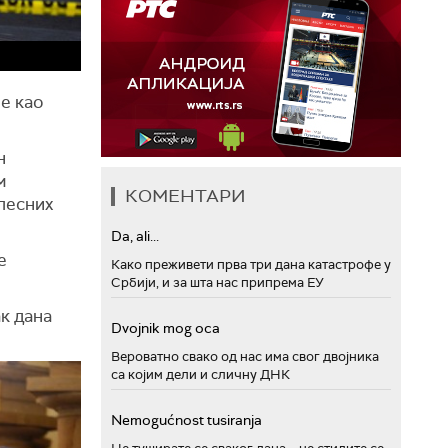
је као
н
м
КОМЕНТАРИ
лесних
Da, ali...
е
Како преживети прва три дана катастрофе у
Србији, и за шта нас припрема ЕУ
ак дана
Dvojnik mog oca
Вероватно свако од нас има свог двојника
са којим дели и сличну ДНК
Nemogućnost tusiranja