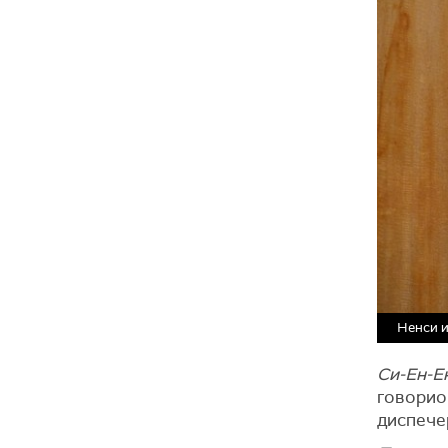
Ненси 
Си-Ен-Е
говорио 
диспечер