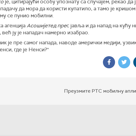
ко
је, цитирајући особу упознату са случајем, рекао да 
падачу да мора да користи купатило, а тамо је кришо
 му се пунио мобилни.
а агенција
Асошијетед пре
с јавља и да напад на кућу н
, већ ју је нападач намерно изабрао.
к је пре самог напада, наводе амерички медији, узви
Ненси, где је Ненси?"
Преузмите РТС мобилну апли