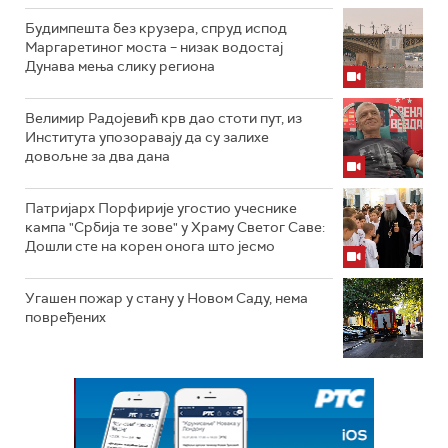
Будимпешта без крузера, спруд испод
Маргаретиног моста – низак водостај
Дунава мења слику региона
Велимир Радојевић крв дао стоти пут, из
Института упозоравају да су залихе
довољне за два дана
Патријарх Порфирије угостио учеснике
кампа "Србија те зове" у Храму Светог Саве:
Дошли сте на корен онога што јесмо
Угашен пожар у стану у Новом Саду, нема
повређених