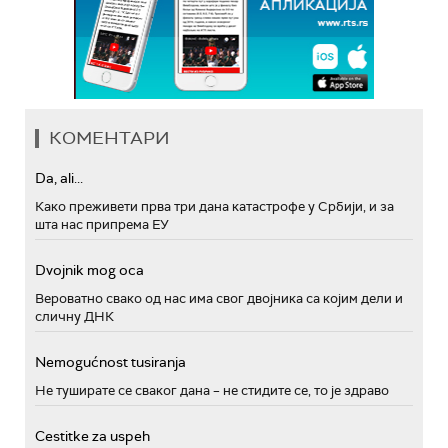
КОМЕНТАРИ
Da, ali...
Како преживети прва три дана катастрофе у Србији, и за
шта нас припрема ЕУ
Dvojnik mog oca
Вероватно свако од нас има свог двојника са којим дели и
сличну ДНК
Nemogućnost tusiranja
Не туширате се сваког дана – не стидите се, то је здраво
Cestitke za uspeh