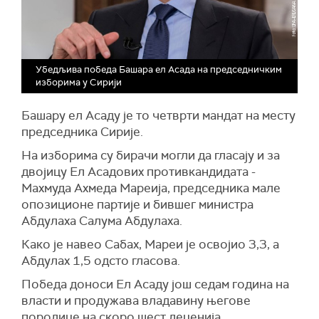
Убедљива победа Башара ел Асада на председничким
изборима у Сирији
Башару ел Асаду је то четврти мандат на месту
председника Сирије.
На изборима су бирачи могли да гласају и за
двојицу Ел Асадових противкандидата -
Махмуда Ахмеда Мареија, председника мале
опозиционе партије и бившег министра
Абдулаха Салума Абдулаха.
Како је навео Сабах, Мареи је освојио 3,3, а
Абдулах 1,5 одсто гласова.
Победа доноси Ел Асаду још седам година на
власти и продужава владавину његове
породице на скоро шест деценија.