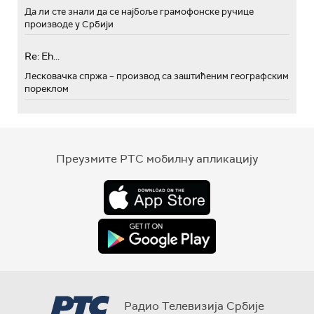
Да ли сте знали да се најбоље грамофонске ручице
производе у Србији
Re: Eh...
Лесковачка спржа – производ са заштићеним географским
пореклом
Преузмите РТС мобилну апликацију
Радио Телевизија Србије