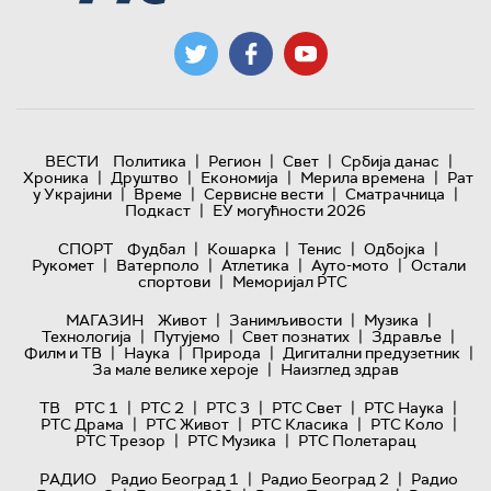
|
|
|
|
ВЕСТИ
Политика
Регион
Свет
Србија данас
|
|
|
|
Хроника
Друштво
Економија
Мерила времена
Рат
|
|
|
|
у Украјини
Време
Сервисне вести
Сматрачница
|
Подкаст
ЕУ могућности 2026
|
|
|
|
СПОРТ
Фудбал
Кошарка
Тенис
Одбојка
|
|
|
|
Рукомет
Ватерполо
Атлетика
Ауто-мото
Остали
|
спортови
Меморијал РТС
|
|
|
МАГАЗИН
Живот
Занимљивости
Музика
|
|
|
|
Технологијa
Путујемо
Свет познатих
Здравље
|
|
|
|
Филм и ТВ
Наука
Природа
Дигитални предузетник
|
За мале велике хероје
Наизглед здрав
|
|
|
|
|
ТВ
РТС 1
РТС 2
РТС 3
РТС Свет
РТС Наука
|
|
|
|
РТС Драма
РТС Живот
РТС Класика
РТС Коло
|
|
РТС Трезор
РТС Музика
РТС Полетарац
|
|
РАДИО
Радио Београд 1
Радио Београд 2
Радио