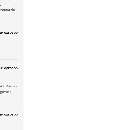
,
automatski
и одговор
и одговор
ka!Rusija i
govor i
и одговор