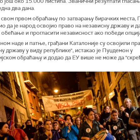
 још око 15.000 листића. Званични резултати гласањ
една два дана.
у свом првом обраћању по затварању бирачких места,
ио да је народ освојио право на независну државу и д
обећање и прогласити независност ако победи опција 
ном наде и патње, грађани Каталоније су освојили пр
у државу у виду републике", истакао је Пуџдемон у
ијском обраћању и додао да ЕУ више не може да "скре