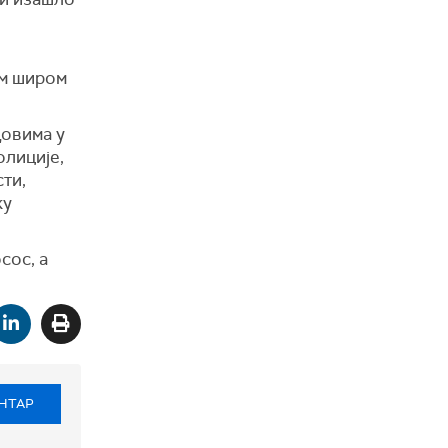
ом широм
довима у
олиције,
сти,
ку
сос, а
НТАР