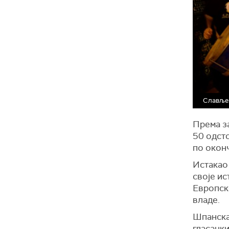
Славље 
Према за
50 одсто
по оконч
Истакао 
своје ис
Европско
владе.
Шпанска 
гласачки