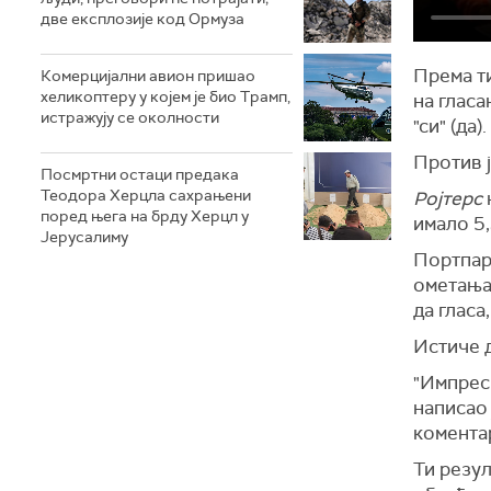
две експлозије код Ормуза
Према т
Комерцијални авион пришао
хеликоптеру у којем је био Трамп,
на гласа
истражују се околности
"си" (да).
Против ј
Посмртни остаци предака
Теодора Херцла сахрањени
Ројтерс
поред њега на брду Херцл у
имало 5
Јерусалиму
Портпаро
ометања
да гласа
Истиче д
"Импрес
написао
коментар
Ти резул