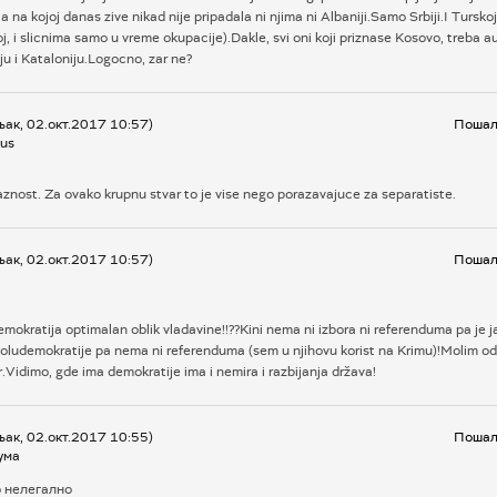
rija na kojoj danas zive nikad nije pripadala ni njima ni Albaniji.Samo Srbiji.I Turskoj
 i slicnima samo u vreme okupacije).Dakle, svi oni koji priznase Kosovo, treba 
ju i Kataloniju.Logocno, zar ne?
ак, 02.окт.2017 10:57)
Пошаљ
us
aznost. Za ovako krupnu stvar to je vise nego porazavajuce za separatiste.
ак, 02.окт.2017 10:57)
Пошаљ
demokratija optimalan oblik vladavine!!??Kini nema ni izbora ni referenduma pa je ja
poludemokratije pa nema ni referenduma (sem u njihovu korist na Krimu)!Molim od
Vidimo, gde ima demokratije ima i nemira i razbijanja država!
ак, 02.окт.2017 10:55)
Пошаљ
ума
о нелегално