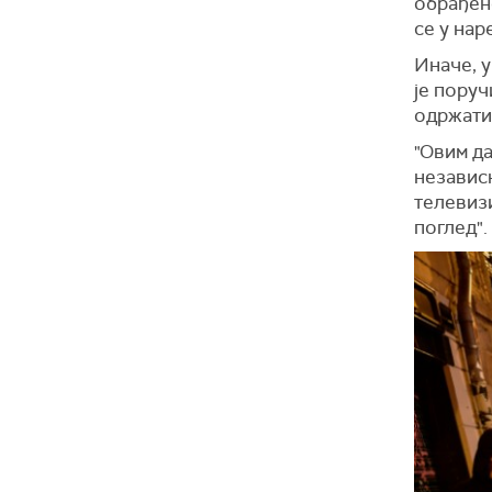
обрађено
се у нар
Иначе, 
је поруч
одржати 
"Овим да
независн
телевиз
поглед".