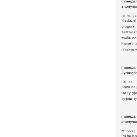
(понедељ
anonymo
re. milica
Neduzni l
progurali
sastavu S
svaku cen
hocete, a
nikakve 
(понедељ
Југосло
СФРЈ
Када се
ми тугуј
ту још п
(понедељ
anonymo
re: SVQ
Pa na Kos