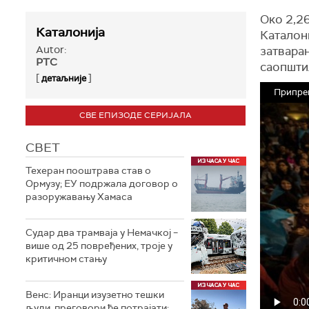
Око 2,2
Каталонија
Каталони
Autor:
затвара
РТС
саопштил
[
]
детаљније
Припрем
СВЕ ЕПИЗОДЕ СЕРИЈАЛА
СВЕТ
Техеран пооштрава став о
Ормузу; ЕУ подржала договор о
разоружавању Хамаса
Судар два трамваја у Немачкој –
више од 25 повређених, троје у
критичном стању
Венс: Иранци изузетно тешки
људи, преговори ће потрајати;