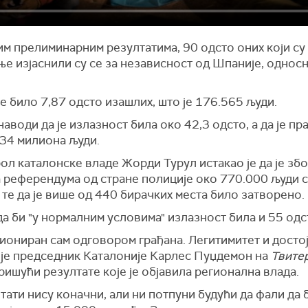
им прелиминарним резултатима, 90 одсто оних који су
ње изјаснили су се за независност од Шпаније, однос
е било 7,87 одсто изашлих, што је 176.565 људи.
наводи да је излазност била око 42,3 одсто, а да је пр
,34 милиона људи.
л каталонске владе Жорди Турул истакао је да је збо
 референдума од стране полиције око 770.000 људи 
, те да је више од 440 бирачких места било затворено.
а би "у нормалним условима" излазност била и 55 одс
иониран сам одговором грађана. Легитимитет и достој
 је председник Каталоније Карлес Пуџдемон на
Твите
ишући резултате које је објавила регионална влада.
тати нису коначни, али ни потпуни будући да фали да 