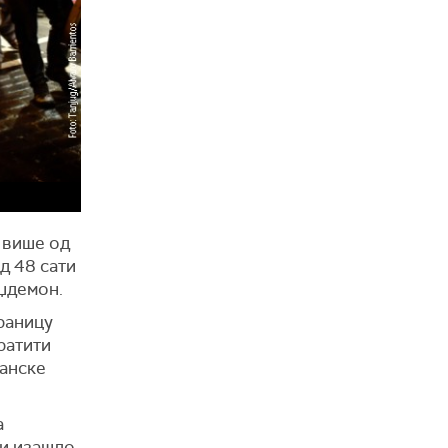
а више од
д 48 сати
уџдемон.
траницу
ратити
панске
а
ди изашло