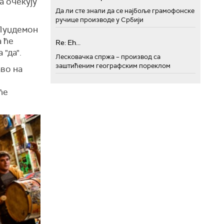
а очекују
Да ли сте знали да се најбоље грамофонске
ручице производе у Србији
 Пуџдемон
а ће
Re: Eh...
"да".
Лесковачка спржа – производ са
заштићеним географским пореклом
аво на
ће