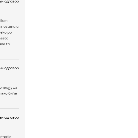
и одговор
silom
 da ostanu u
 neko po
nesto
ema to
и одговор
чекују да
лако биће
и одговор
itorije