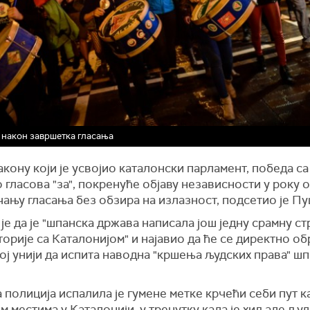
након завршетка гласања
кону који је усвојио каталонски парламент, победа с
 гласова "за", покренуће објаву независности у року о
ању гласања без обзира на излазност, подсетио је П
је да је "шпанска држава написала још једну срамну с
торије са Каталонијом" и најавио да ће се директно об
ј унији да испита наводна "кршења људских права" ш
полиција испалила је гумене метке крчећи себи пут к
м местима у Каталонији, у тренутку када је хиљаде љу