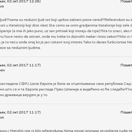
ак, 02.окт.2017 12:26)
Пошаљ
us
judi??vama su neduzni ljudi oni koji uprkos zabrani prave nered??Referendum su 
 oni u Kataloniji koji drze vlast.Sta cemo sa onim gradjanima Katalonije koji zele
panije (a ima ih jako puno, uz sav pritisak koji moraju da trpe)?Sta to znaci, ako
u hoce nesto da ostvari, onda mu treba to dozvoliti makar i krsio zakon??Ako vi 
 ja to necu onda onaj ko je jaci ostavri svoj interes.Tako to danas funkcionise.N
veze sa neduznim ljudima.
ак, 02.окт.2017 11:17)
Пошаљ
вен
 распадала СФРЈ.Цела Европа је била за отцепљивање свих република.Сад o
емо што се и та Европа распада.Прво Шпанија а видећемо ко ће следећи?По
уно државица верујем ја у то.
ак, 02.окт.2017 11:17)
Пошаљ
us
ovu i Metohiji nije ni bilo referenduma.Njima mnogi priznase otcepljenje tudje ter