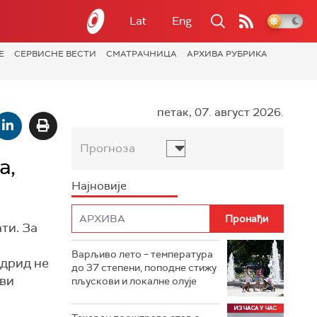
Lat
Eng
Е
СЕРВИСНЕ ВЕСТИ
СМАТРАЧНИЦА
АРХИВА РУБРИКА
петак, 07. август 2026.
Прогноза
а,
Најновије
ти. За
Варљиво лето – температура
адрид не
до 37 степени, поподне стижу
ови
пљускови и локалне олује