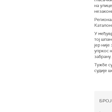
на улице
незакони
Региона
Каталон
У међувр
тој шпан
јер није
упркос 
забрану.
Тужбе су
судије ш
БРОЈ