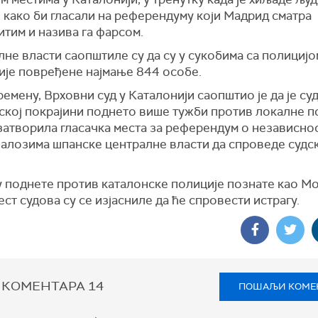
 како би гласали на референдуму који Мадрид сматра
тим и назива га фарсом.
лне власти саопштиле су да су у сукобима са полициј
ије повређене најмање 844 особе.
емену, Врховни суд у Каталонији саопштио је да је су
ској покрајини поднето више тужби против локалне п
 затворила гласачка места за референдум о независно
налозима шпанске централне власти да спроведе судс
 поднете против каталонске полиције познате као Мо
ест судова су се изјасниле да ће спровести истрагу.
 КОМЕНТАРА
14
ПОШАЉИ КОМЕ