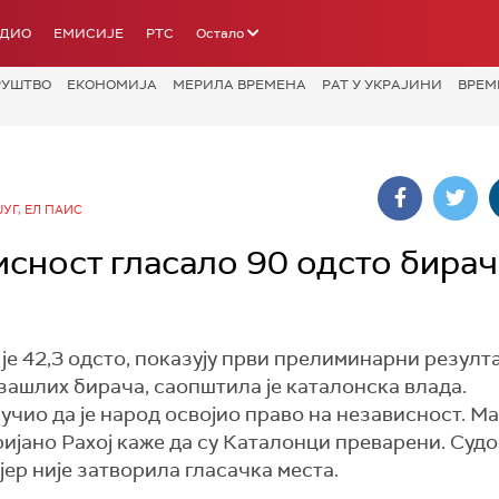
АДИО
ЕМИСИЈЕ
РТС
Остало
РУШТВО
ЕКОНОМИЈА
МЕРИЛА ВРЕМЕНА
РАТ У УКРАЈИНИ
ВРЕМ
ЈУГ, ЕЛ ПАИС
исност гласало 90 одсто бирач
е 42,3 одсто, показују први прелиминарни резулта
зашлих бирача, саопштила је каталонска влада.
чио да је народ освојио право на независност. М
ијано Рахој каже да су Каталонци преварени. Суд
јер није затворила гласачка места.