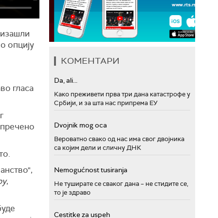
 изашли
но опцију
КОМЕНТАРИ
Da, ali...
аво гласа
Како преживети прва три дана катастрофе у
Србији, и за шта нас припрема ЕУ
г
Dvojnik mog oca
спречено
Вероватно свако од нас има свог двојника
са којим дели и сличну ДНК
то.
анство",
Nemogućnost tusiranja
ру
,
Не туширате се сваког дана – не стидите се,
то је здраво
буде
Cestitke za uspeh