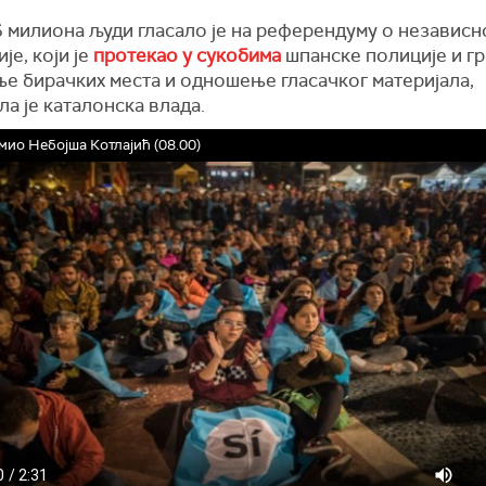
6 милиона људи гласало је на референдуму о независн
је, који је
протекао у сукобима
шпанске полиције и гр
ње бирачких места и одношење гласачког материјала,
а је каталонска влада.
ио Небојша Котлајић (08.00)