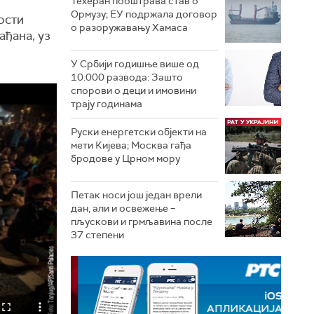
Техеран пооштрава став о
Ормузу; ЕУ подржала договор
ости
о разоружавању Хамаса
ађана, уз
У Србији годишње више од
10.000 развода: Зашто
спорови о деци и имовини
трају годинама
Руски енергетски објекти на
мети Кијева; Москва гађа
бродове у Црном мору
Петак носи још један врели
дан, али и освежење –
пљускови и грмљавина после
37 степени