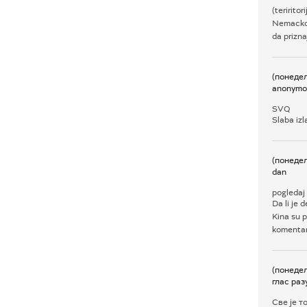
(teririto
Nemackoj,
da prizna
(понедељ
anonymo
SVQ
Slaba izl
(понедељ
dan
pogledaj
Da li je 
Kina su 
komentar.
(понедељ
глас раз
Све је т