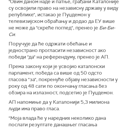
"Овим даном наде и патње, грађани Каталоније
су освојили право на независну државу у виду
републике", истакао је Пуџдемон у
телевизијском обраћању и додао да ЕУ више
не може да "скреће поглед", пренео је
Би-Би-
Си
.
Поручује да ће одржати обећање и
једнострано прогласити независност ако
победи "да" на референдуму, пренео је АП.
Према закону који је усвојио каталонски
парламент, победа са више од 50 одсто
гласова "за", покренуће објаву независности у
року од 48 сати по окончању гласања без
обзира на излазност, подсетио је Пуџдемон.
АП напомиње да у Каталонији 5,3 милиона
људи има право гласа.
"Моја влада ће у наредних неколико дана
послати резултате данашњег гласања