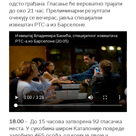
одсто грађана. Гласање ће вероватно трајати
до око 21 час. Прелиминарни резултати
очекују се вечерас, јавља специјални
извештач РТС-а из Барселоне.
Извештај Владимира Банића, специјалног извештача
РТС-а из Барселоне (20.05)
18.00
– До 15 часова затворена 92 гласачка
места. У сукобима широм Каталоније повреде
задобило 465 особа, од којих је двоје у