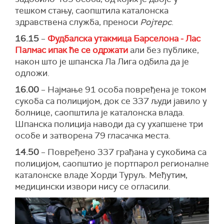
тешком стању, саопштила каталонска
здравствена служба, преноси
Ројтерс
.
16.15
–
Фудбалска утакмица Барселона - Лас
Палмас ипак ће се одржати
али без публике,
након што је шпанска Ла Лига одбила да је
одложи.
16.00
– Најмање 91 особа повређена је током
сукоба са полицијом, док се 337 људи јавило у
болнице, саопштила је каталонска влада.
Шпанска полиција наводи да су ухапшене три
особе и затворена 79 гласачка места.
14.50
– Повређено 337 грађана у сукобима са
полицијом, саопштио је портпарол регионалне
каталонске владе Хорди Туруљ. Међутим,
медицински извори нису се огласили.