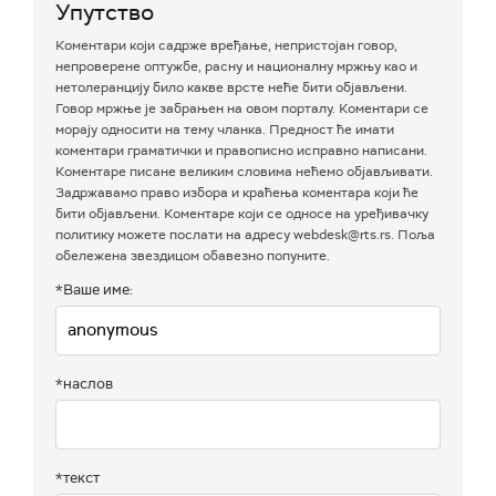
Упутство
Коментари који садрже вређање, непристојан говор,
непроверене оптужбе, расну и националну мржњу као и
нетолеранцију било какве врсте неће бити објављени.
Говор мржње је забрањен на овом порталу. Коментари се
морају односити на тему чланка. Предност ће имати
коментари граматички и правописно исправно написани.
Коментаре писане великим словима нећемо објављивати.
Задржавамо право избора и краћења коментара који ће
бити објављени. Коментаре који се односе на уређивачку
политику можете послати на адресу webdesk@rts.rs. Поља
обележена звездицом обавезно попуните.
*Ваше име:
*наслов
*текст