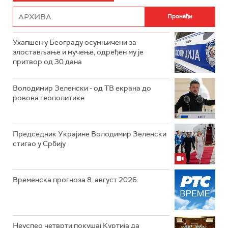
Ухапшен у Београду осумњичени за
злостављање и мучење, одређен му је
притвор од 30 дана
Володимир Зеленски - од ТВ екрана до
ровова геополитике
Председник Украјине Володимир Зеленски
стигао у Србију
Временска прогноза 8. август 2026.
Неуспео четврти покушај Куртија да