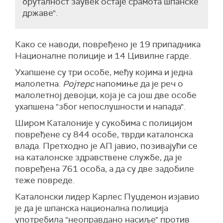
бруталност заувек остаје срамота шпанске
државе".
Како се наводи, повређено је 19 припадника
Националне полиције и 14 Цивилне гарде.
Ухапшене су три особе, међу којима и једна
малолетна.
Ројтерс
напомиње да је реч о
малолетној девојци, која је са још две особе
ухапшена "због непослушности и напада".
Широм Каталоније у сукобима с полицијом
повређене су 844 особе, тврди каталонска
влада. Претходно је АП јавио, позивајући се
на каталонске здравствене службе, да је
повређена 761 особа, а да су две задобиле
теже повреде.
Каталонски лидер Карлес Пуџдемон изјавио
је да је шпанска национална полиција
употребила "неоправдано насиље" против