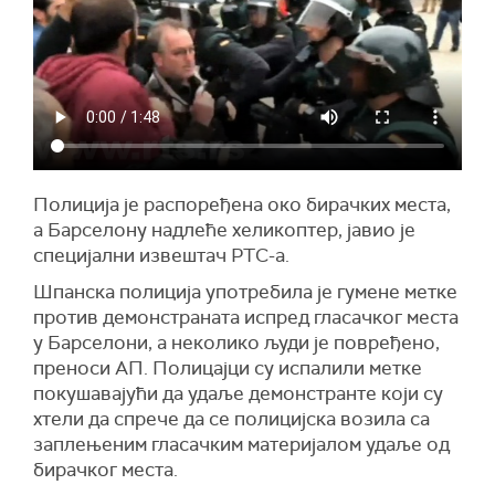
Полиција је распоређена око бирачких места,
а Барселону надлеће хеликоптер, јавио је
специјални извештач РТС-а.
Шпанска полиција употребила је гумене метке
против демонстраната испред гласачког места
у Барселони, а неколико људи је повређено,
преноси АП. Полицајци су испалили метке
покушавајући да удаље демонстранте који су
хтели да спрече да се полицијска возила са
заплењеним гласачким материјалом удаље од
бирачког места.