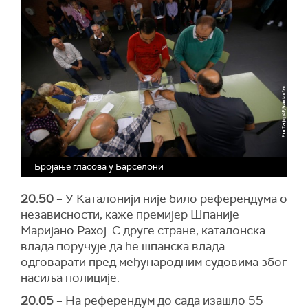
Бројање гласова у Барселони
20.50
– У Каталонији није било референдума о
независности, каже премијер Шпаније
Маријано Рахој. С друге стране, каталонска
влада поручује да ће шпанска влада
одговарати пред међународним судовима због
насиља полиције.
20.05
– На референдум до сада изашло 55