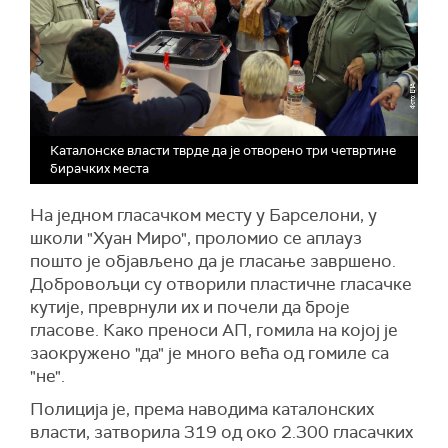
Каталонске власти тврде да је отворено три четвртине
бирачких места
На једном гласачком месту у Барселони, у
школи "Хуан Миро", проломио се аплауз
пошто је објављено да је гласање завршено.
Добровољци су отворили пластичне гласачке
кутије, преврнули их и почели да броје
гласове. Како преноси АП, гомила на којој је
заокружено "да" је много већа од гомиле са
"не".
Полиција је, према наводима каталонских
власти, затворила 319 од око 2.300 гласачких