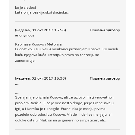
ko je sledeci
katalonija,baskija,skotska,irska...
(недеља, 01.окт.2017 15:56)
Пошаљи одговор
anonymous
Kao naše Kosovo i Metohija
Ludost koju su uveli Amerikanci priznanjem Kosova. Ko naseli
kuću njegova kuća. Istorijsko pravo na teritoriju se
zanemaruje.
(недеља, 01.окт.2017 15:38)
Пошаљи одговор
....
....
Spanija nije priznala Kosovo, ali ce uz ovo imati verovatno i
problem Baskije. E to je vec nesto drugo, jer je Francuska u
igri, a i Korzika je tu negde. Francuska je medju prvima
pozelela dobrodoslicu Kosovu, Vlade i lideri se menjaju, ali
odluke ostaju. Makron mi je generalno simpatican, ali...