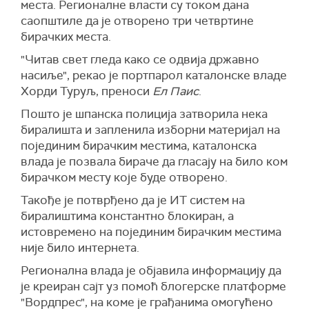
места. Регионалне власти су током дана
саопштиле да је отворено три четвртине
бирачких места.
"Читав свет гледа како се одвија државно
насиље", рекао је портпарол каталонске владе
Хорди Туруљ, преноси
Ел Паис
.
Пошто је шпанска полиција затворила нека
биралишта и запленила изборни материјал на
појединим бирачким местима, каталонска
влада је позвала бираче да гласају на било ком
бирачком месту које буде отворено.
Такође је потврђено да је ИТ систем на
биралиштима константно блокиран, а
истовремено на појединим бирачким местима
није било интернета.
Регионална влада је објавила информацију да
је креиран сајт уз помоћ блогерске платформе
"Вордпрес", на коме је грађанима омогућено