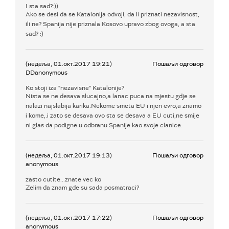
I sta sad?:))
Ako se desi da se Katalonija odvoji, da li priznati nezavisnost,
ili ne? Spanija nije priznala Kosovo upravo zbog ovoga, a sta
sad? :)
(недеља, 01.окт.2017 19:21)
Пошаљи одговор
DDanonymous
Ko stoji iza "nezavisne" Katalonije?
Nista se ne desava slucajno,a lanac puca na mjestu gdje se
nalazi najslabija karika.Nekome smeta EU i njen evro,a znamo
i kome,.i zato se desava ovo sta se desava a EU cuti,ne smije
ni glas da podigne u odbranu Spanije kao svoje clanice.
(недеља, 01.окт.2017 19:13)
Пошаљи одговор
anonymous
zasto cutite...znate vec ko
Zelim da znam gde su sada posmatraci?
(недеља, 01.окт.2017 17:22)
Пошаљи одговор
anonymous