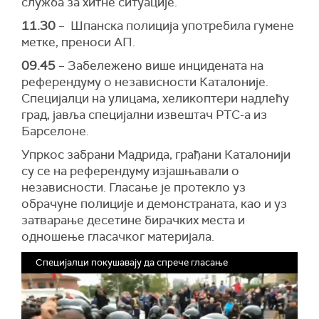
служба за хитне ситуације.
11.30
– Шпанска полиција употребила гумене
метке, преноси АП.
09.45
– Забележено више инцидената на
референдуму о независности Каталоније.
Специјалци на улицама, хеликоптери надлећу
град, јавља специјални извештач РТС-а из
Барселоне.
Упркос забрани Мадрида, грађани Каталонији
су се на референдуму изјашњавали о
независности. Гласање је протекло уз
обрачуне полиције и демонстраната, као и уз
затварање десетине бирачких места и
одношење гласачког материјала.
Специјалци покушавају да спрече гласање