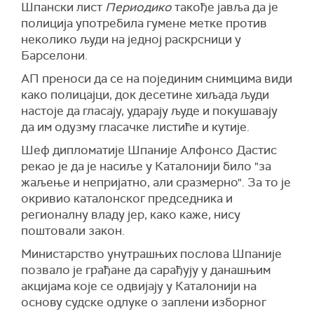
Шпански лист
Периодико
такође јавља да је
полиција употребила гумене метке против
неколико људи на једној раскрсници у
Барселони.
АП преноси да се на појединим снимцима види
како полицајци, док десетине хиљада људи
настоје да гласају, ударају људе и покушавају
да им одузму гласачке листиће и кутије.
Шеф дипломатије Шпаније Алфонсо Дастис
рекао је да је насиље у Каталонији било "за
жаљење и непријатно, али сразмерно". За то је
окривио каталонског председника и
регионалну владу јер, како каже, нису
поштовали закон.
Министарство унутрашњих послова Шпаније
позвало је грађане да сарађују у данашњим
акцијама које се одвијају у Каталонији на
основу судске одлуке о заплени изборног