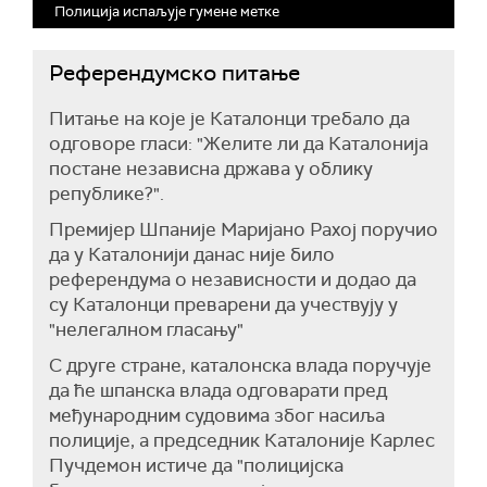
Полиција испаљује гумене метке
Референдумско питање
Питање на које је Каталонци требало да
одговоре гласи: "Желите ли да Каталонија
постане независна држава у облику
републике?".
Премијер Шпаније Маријано Рахој поручио
да у Каталонији данас није било
референдума о независности и додао да
су Каталонци преварени да учествују у
"нелегалном гласању"
С друге стране, каталонска влада поручује
да ће шпанска влада одговарати пред
међународним судовима због насиља
полиције, а председник Каталоније Карлес
Пучдемон истиче да "полицијска