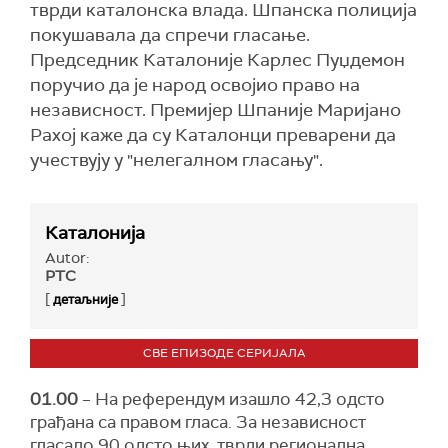
тврди каталонска влада. Шпанска полиција
покушавала да спречи гласање.
Председник Каталоније Карлес Пуџдемон
поручио да је народ освојио право на
независност. Премијер Шпаније Маријано
Рахој каже да су Каталонци преварени да
учествују у "нелегалном гласању".
Каталонија
Autor:
РТС
[
]
детаљније
СВЕ ЕПИЗОДЕ СЕРИЈАЛА
01.00
– На референдум изашло 42,3 одсто
грађана са правом гласа. За независност
гласало 90 одсто њих, тврди регионална