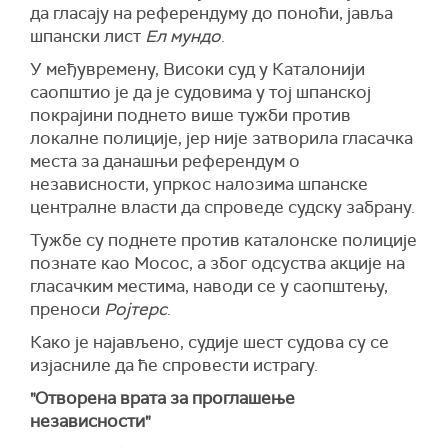
да гласају на референдуму до поноћи, јавља
шпански лист
Ел мундо
.
У међувремену, Високи суд у Каталонији
саопштио је да је судовима у тој шпанској
покрајини поднето више тужби против
локалне полиције, јер није затворила гласачка
места за данашњи референдум о
независности, упркос налозима шпанске
централне власти да спроведе судску забрану.
Тужбе су поднете против каталонске полиције
познате као Мосос, а због одсуства акције на
гласачким местима, наводи се у саопштењу,
преноси
Ројтерс
.
Како је најављено, судије шест судова су се
изјасниле да ће спровести истрагу.
"Отворена врата за проглашење
независности"