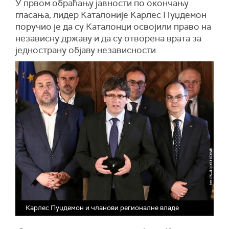
У првом обраћању јавности по окончању
гласања, лидер Каталоније Карлес Пуџдемон
поручио је да су Каталонци освојили право на
независну државу и да су отворена врата за
једнострану објаву независности.
Карлес Пуџдемон и чланови регионалне владе