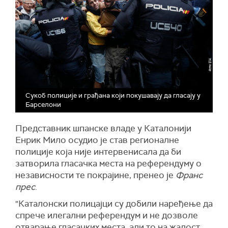
Сукоб полиције и грађана који покушавају да гласају у
Барселони
Представник шпанске владе у Каталонији
Енрик Мило осудио је став регионалне
полиције која није интервенисала да би
затворила гласачка места на референдуму о
независности те покрајине, пренео је
Франс
прес
.
"Каталонски полицајци су добили наређење да
спрече илегални референдум и не дозволе
отварање гласачких места, али то на жалост