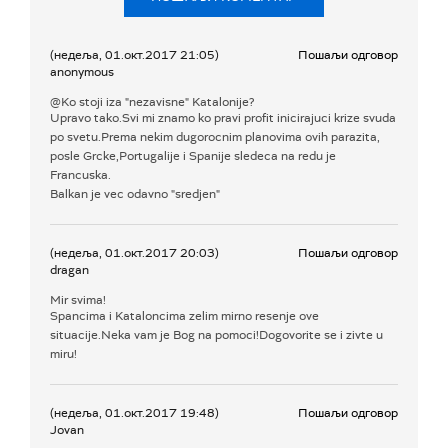
(недеља, 01.окт.2017 21:05)
Пошаљи одговор
anonymous
@Ko stoji iza "nezavisne" Katalonije?
Upravo tako.Svi mi znamo ko pravi profit inicirajuci krize svuda
po svetu.Prema nekim dugorocnim planovima ovih parazita,
posle Grcke,Portugalije i Spanije sledeca na redu je
Francuska.
Balkan je vec odavno "sredjen"
(недеља, 01.окт.2017 20:03)
Пошаљи одговор
dragan
Mir svima!
Spancima i Kataloncima zelim mirno resenje ove
situacije.Neka vam je Bog na pomoci!Dogovorite se i zivte u
miru!
(недеља, 01.окт.2017 19:48)
Пошаљи одговор
Jovan