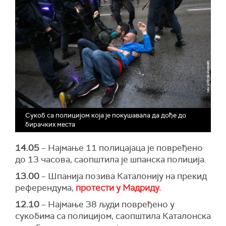
Сукоб са полицијом која је покушавала да дође до
бирачких места
14.05
– Најмање 11 полицајаца је повређено
до 13 часова, саопштила је шпанска полиција.
13.00
– Шпанија позива Каталонију на прекид
референдума,
протести у Мадриду.
12.10
– Најмање 38 људи повређено у
сукобима са полицијом, саопштила Каталонска