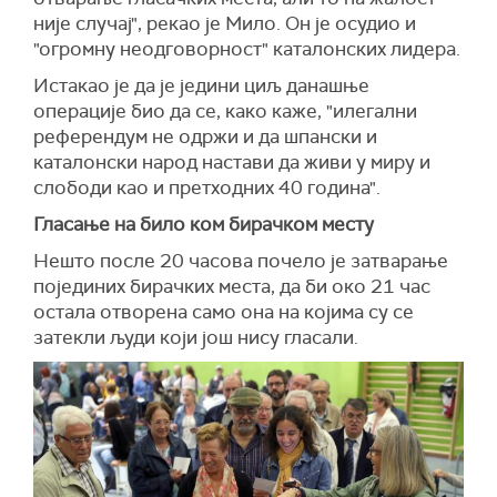
није случај", рекао је Мило. Он је осудио и
"огромну неодговорност" каталонских лидера.
Истакао је да је једини циљ данашње
операције био да се, како каже, "илегални
референдум не одржи и да шпански и
каталонски народ настави да живи у миру и
слободи као и претходних 40 година".
Гласање на било ком бирачком месту
Нешто после 20 часова почело је затварање
појединих бирачких места, да би око 21 час
остала отворена само она на којима су се
затекли људи који још нису гласали.