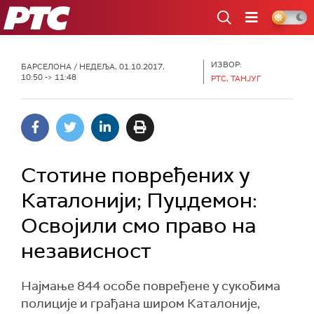
РТС
ИЗВОР:
БАРСЕЛОНА
/ НЕДЕЉА, 01.10.2017,
10:50 -> 11:48
РТС, TAНЈУГ
Стотине повређених у
Каталонији; Пуџдемон:
Освојили смо право на
независност
Најмање 844 особe повређенe у сукобима
полиције и грађана широм Каталоније,