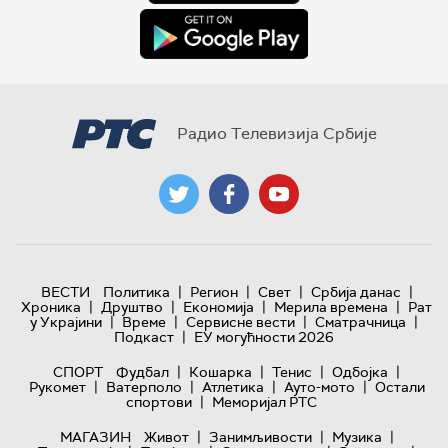
Радио Телевизија Србије
|
|
|
|
ВЕСТИ
Политика
Регион
Свет
Србија данас
|
|
|
|
Хроника
Друштво
Економија
Мерила времена
Рат
|
|
|
|
у Украјини
Време
Сервисне вести
Сматрачница
|
Подкаст
ЕУ могућности 2026
|
|
|
|
СПОРТ
Фудбал
Кошарка
Тенис
Одбојка
|
|
|
|
Рукомет
Ватерполо
Атлетика
Ауто-мото
Остали
|
спортови
Меморијал РТС
|
|
|
МАГАЗИН
Живот
Занимљивости
Музика