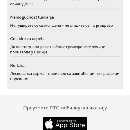
сличну ДНК
Nemogućnost tusiranja
Не туширате се сваког дана – не стидите се, то је здраво
Cestitke za uspeh
Да ли сте знали да се најбоље грамофонске ручице
производе у Србији
Re: Eh...
Лесковачка спржа – производ са заштићеним географским
пореклом
Преузмите РТС мобилну апликацију