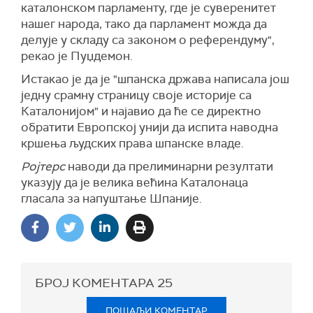
каталонском парламенту, где је суверенитет
нашег народа, тако да парламент можда да
делује у складу са законом о референдуму",
рекао је Пуџдемон.
Истакао је да је "шпанска држава написала још
једну срамну страницу своје историје са
Каталонијом" и најавио да ће се директно
обратити Европској унији да испита наводна
кршења људских права шпанске владе.
Ројтерс
наводи да прелиминарни резултати
указују да је велика већина Каталонаца
гласала за напуштање Шпаније.
БРОЈ КОМЕНТАРА
25
ПОШАЉИ КОМЕНТАР