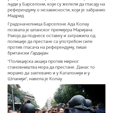
људи у Барселони, који су желели да гласају на
референдуму о независности, који је забранио
Мадрид.
Градоначелница Барселоне Ада Колау
позвала је шпанског премијера Маријана
Рахоја да поднесе оставку и затражила од
полиције да престане са употребом силе
против гласача на референдуму, пише
британски
Гардијан
.
"Полицијска акција против мирног
становништва мора да престане. Данас то
морамо да захтевамо и у Каталонији и у
Шпанији", навела је Колау.