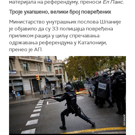
материјала на референдуму, преноси
Ел Паис.
Троје ухапшено, велики број повређених
Министарство унутрашњих послова Шпаније
је објавило да су 33 полицајца повређена
приликом рација у циљу спречавања
одржавања референдума у Каталонији,
пренео је АП.