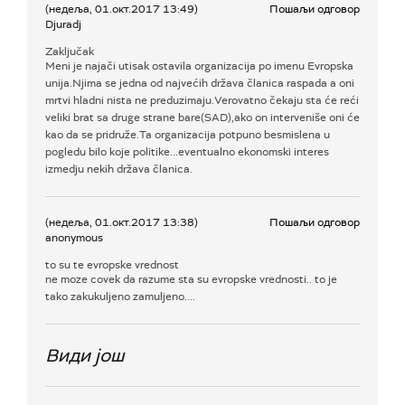
(недеља, 01.окт.2017 13:49)
Пошаљи одговор
Djuradj
Zaključak
Meni je najači utisak ostavila organizacija po imenu Evropska
unija.Njima se jedna od najvećih država članica raspada a oni
mrtvi hladni nista ne preduzimaju.Verovatno čekaju sta će reći
veliki brat sa druge strane bare(SAD),ako on interveniše oni će
kao da se pridruže.Ta organizacija potpuno besmislena u
pogledu bilo koje politike...eventualno ekonomski interes
izmedju nekih država članica.
(недеља, 01.окт.2017 13:38)
Пошаљи одговор
anonymous
to su te evropske vrednost
ne moze covek da razume sta su evropske vrednosti.. to je
tako zakukuljeno zamuljeno....
Види још