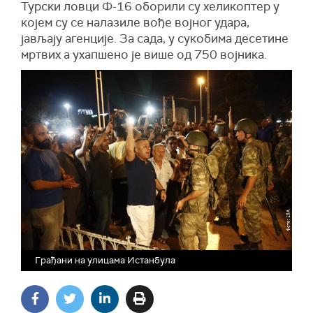
Турски ловци Ф-16 оборили су хеликоптер у
којем су се налазиле вође војног удара,
јављају агенције. За сада, у сукобима десетине
мртвих а ухапшено је више од 750 војника.
Грађани на улицама Истанбула