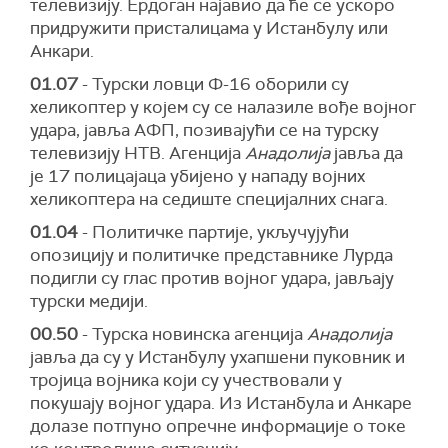
телевизију. Ердоган најавио да ће се ускоро
придружити присталицама у Истанбулу или
Анкари.
01.07
- Турски ловци Ф-16 оборили су
хеликоптер у којем су се налазиле вође војног
удара, јавља АФП, позивајући се на турску
телевизију НТВ. Агенција
Анадолија
јавља да
је 17 полицајаца убијено у нападу војних
хеликоптера на седиште специјалних снага.
01.04
- Политичке партије, укључујући
опозицију и политичке представнике Лурда
подигли су глас против војног удара, јављају
турски медији.
00.50
- Турска новинска агенција
Анадолија
јавља да су у Истанбулу ухапшени пуковник и
тројица војника који су учествовали у
покушају војног удара. Из Истанбула и Анкаре
долазе потпуно опречне информације о токе