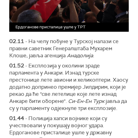
Ердоганове присталице ушле у ТРТ
02.11
- На челу побуне у Турској налази се
правни саветник Генералштаба Мухарем
Клоше, јавља агенција
Анадолија
.
01.52
- Експлозија у околини зраде
парламента у Анкари. Изнад турске
престонице лете авиони и хеликоптери. Хаосу
додатно допринео премијер Јилдирим, који је
рекао да ће "све летелице које лете изнад
Анкаре бити оборене".
Си-Ен-Ен Турк
јавља да
су у парламенту одјекнуле три експлозије.
01.44
- Полиција хапси војнике који су
учествовали у покушају војног удара.
Ердоганове присталице ушле у државну