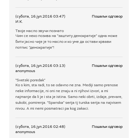
(субота, 16.јул.2016 03:47)
Пошаљи одговор
И.К.
Твоје масло звучи познато
Чим се неко позива на "заштиту демократије" одма може
бити јасно чије је то масло и ко уме да остави крвави
потпис "демократије"!
(субота, 16.јул.2016 03:13)
Пошаљи одговор
anonymous
"Svetski poredak"
Ko s kim, sta radi, to se odavno ne zna. Mediji samo prenose
neke informacije, ni oni ne znaju a ni njihovi izvori, a mi
najmanje da li je i sta je istina. Samo neki obrti, izdaje, prevare,
sukobi, pomirenja. "Spanska" serija tj turska serija na najvisem
nivou. A mi nemi posmatraci pa kog zakaci.
(субота, 16.јул.2016 02:48)
Пошаљи одговор
anonymous