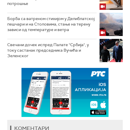
потрошње
Борба са ватреном стихијом у Делиблатској
пешчари и на Столовима, стање на терену
зависи од температуре и ветра
Свечани дочек испред Палате "Србија", у
току састанак председника Вучића и
Зеленског
КОМЕНТАРИ