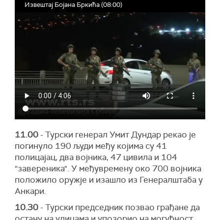
Извештај Бојана Бркића (08:00)
11.00
- Турски генерал Умит Дундар рекао је
погинуло 190 људи међу којима су 41
полицајац, два војника, 47 цивила и 104
"завереника". У међувремену око 700 војника
положило оружје и изашло из Генералштаба у
Анкари.
10.30
- Турски председник позвао грађане да
остану на улицама и упозорио на могућност