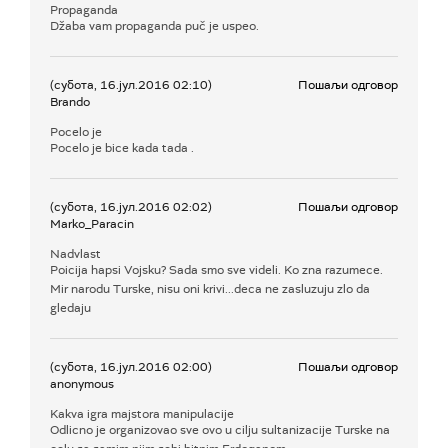
Propaganda
Džaba vam propaganda puč je uspeo.
(субота, 16.јул.2016 02:10)
Пошаљи одговор
Brando
Pocelo je
Pocelo je bice kada tada .
(субота, 16.јул.2016 02:02)
Пошаљи одговор
Marko_Paracin
Nadvlast
Poicija hapsi Vojsku? Sada smo sve videli. Ko zna razumece.
Mir narodu Turske, nisu oni krivi...deca ne zasluzuju zlo da
gledaju
(субота, 16.јул.2016 02:00)
Пошаљи одговор
anonymous
Kakva igra majstora manipulacije
Odlicno je organizovao sve ovo u cilju sultanizacije Turske na