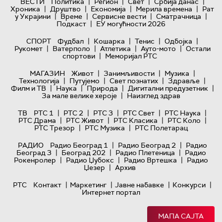
|
|
|
|
ВЕСТИ
Политика
Регион
Свет
Србија данас
|
|
|
|
Хроника
Друштво
Економија
Мерила времена
Рат
|
|
|
|
у Украјини
Време
Сервисне вести
Сматрачница
|
Подкаст
ЕУ могућности 2026
|
|
|
|
СПОРТ
Фудбал
Кошарка
Тенис
Одбојка
|
|
|
|
Рукомет
Ватерполо
Атлетика
Ауто-мото
Остали
|
спортови
Меморијал РТС
|
|
|
МАГАЗИН
Живот
Занимљивости
Музика
|
|
|
|
Технологијa
Путујемо
Свет познатих
Здравље
|
|
|
|
Филм и ТВ
Наука
Природа
Дигитални предузетник
|
За мале велике хероје
Наизглед здрав
|
|
|
|
|
ТВ
РТС 1
РТС 2
РТС 3
РТС Свет
РТС Наука
|
|
|
|
РТС Драма
РТС Живот
РТС Класика
РТС Коло
|
|
РТС Трезор
РТС Музика
РТС Полетарац
|
|
РАДИО
Радио Београд 1
Радио Београд 2
Радио
|
|
|
Београд 3
Београд 202
Радио Плетеница
Радио
|
|
|
Рокенролер
Радио Џубокс
Радио Вртешка
Радио
|
Џезер
Архив
|
|
|
|
РТС
Контакт
Маркетинг
Јавне набавке
Конкурси
Интернет портал
МАПА САЈТА