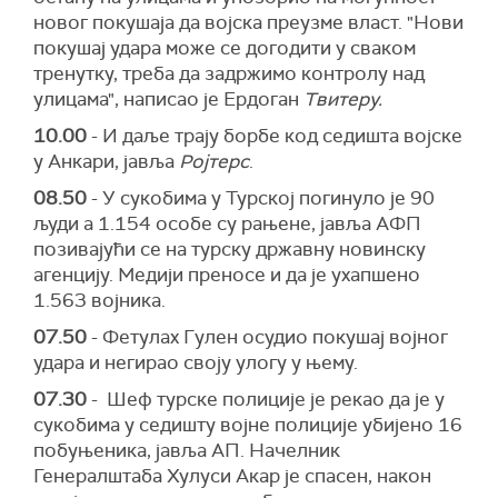
новог покушаја да војска преузме власт. "Нови
покушај удара може се догодити у сваком
тренутку, треба да задржимо контролу над
улицама", написао је Ердоган
Tвитеру.
10.00
- И даље трају борбе код седишта војске
у Анкари, јавља
Ројтерс
.
08.50
- У сукобима у Турској погинуло је 90
људи а 1.154 особе су рањене, јавља АФП
позивајући се на турску државну новинску
агенцију. Медији преносе и да је ухапшено
1.563 војника.
07.50
- Фетулах Гулен осудио покушај војног
удара и негирао своју улогу у њему.
07.30
- Шеф турске полиције је рекао да је у
сукобима у седишту војне полиције убијено 16
побуњеника, јавља АП. Начелник
Генералштаба Хулуси Акар је спасен, након