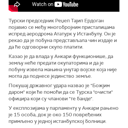
Турски председник Реџеп Тајип Ердоган
појавио се међу многобројним присталицама
испред аеродрома Ататурк у Истанбулу. Он је
рекао да је побуна представљала чин издаје и
да ће одговорни скупо платити.
Казао је да влада у Анкари функционише, да
земљу неће предати окупаторима и да је
побуну извела мањина унутар војске која није
могла да поднесе јединство земље.
Покушај државног удара назвао је "Божјим
даром" који ће помоћи да се Турска "очисти"
официра који су чланови "те банде".
У експлозијама у парламенту у Анкари рањено
је 15 особа, док је око 150 повређених
примљено у једној истанбулској болници.