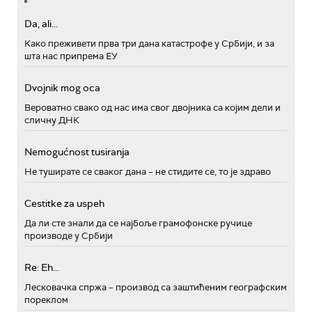
Da, ali...
Како преживети прва три дана катастрофе у Србији, и за
шта нас припрема ЕУ
Dvojnik mog oca
Вероватно свако од нас има свог двојника са којим дели и
сличну ДНК
Nemogućnost tusiranja
Не туширате се сваког дана – не стидите се, то је здраво
Cestitke za uspeh
Да ли сте знали да се најбоље грамофонске ручице
производе у Србији
Re: Eh...
Лесковачка спржа – производ са заштићеним географским
пореклом