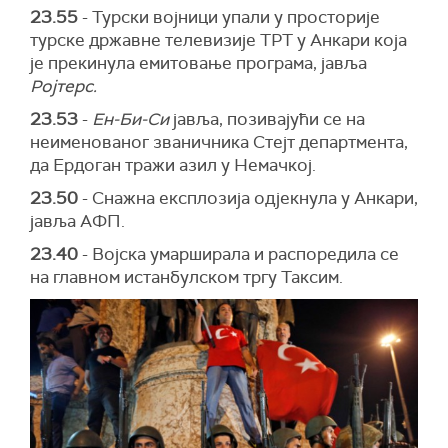
23.55
- Турски војници упали у просторије
турске државне телевизије ТРТ у Анкари која
је прекинула емитовање програма, јавља
Ројтерс.
23.53
-
Ен-Би-Си
јавља, позивајући се на
неименованог званичника Стејт департмента,
да Ердоган тражи азил у Немачкој.
23.50
- Снажна експлозија одјекнула у Анкари,
јавља АФП.
23.40
- Војска умарширала и распоредила се
на главном истанбулском тргу Таксим.