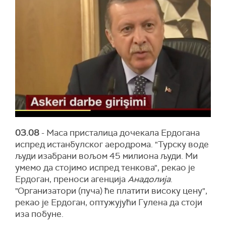
03.08
- Маса присталица дочекала Ердогана
испред истанбулског аеродрома. "Турску воде
људи изабрани вољом 45 милиона људи. Ми
умемо да стојимо испред тенкова", рекао је
Ердоган, преноси агенција
Анадолија
.
"Организатори (пуча) ће платити високу цену",
рекао је Ердоган, оптужујући Гулена да стоји
иза побуне.