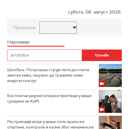
субота, 08. август 2026.
Прогноза
Најновије
Шкобаљ: Потрошња струје лети достигла
зимски ниво, морамо да тражимо нови
енергетски пут
Бесплатни дерматолошки прегледи у више
средина на КиМ
Рестрикције воде у више села ариљске
општине, контроле и казне због ненаменске