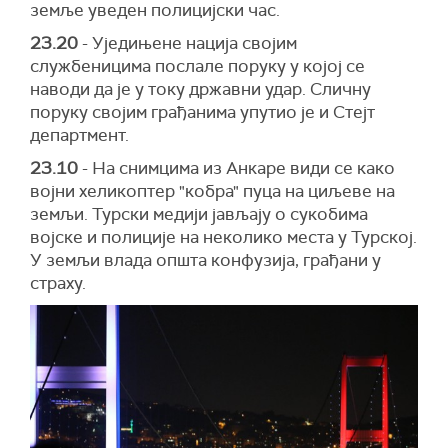
земље уведен полицијски час.
23.20
- Уједињене нација својим
службеницима послале поруку у којој се
наводи да је у току државни удар. Сличну
поруку својим грађанима упутио је и Стејт
департмент.
23.10
- На снимцима из Анкаре види се како
војни хеликоптер "кобра" пуца на циљеве на
земљи. Турски медији јављају о сукобима
војске и полиције на неколико места у Турској.
У земљи влада општа конфузија, грађани у
страху.