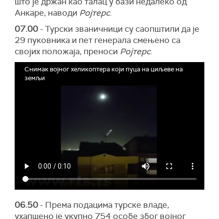
што је држан као талац у бази недалеко од
Анкаре, наводи
Ројтерс
.
07.00
- Турски званичници су саопштили да је
29 пуковника и пет генерала смењено са
својих положаја, преноси
Ројтерс
.
Снимак војног хеликоптерa који пуца на циљеве на
земљи
06.50
- Према подацима турске владе,
ухапшено је укупно 754 особе због војног