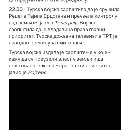
22.30
- Турска војска саопштила да је срушила
Реџепа Тајипа Ердогана и преузела контролу
над земљом, јавља
Телеграф
. Војска
саопштила да је владавина права главни
приоритет. Турска државна телевизија ТРТ је
наводно прекинула емитовање.
Турска војска издала је саопштење у којем
кажу да су преузели власт у земљи и да
поштовање закона мора остати приоритет,
јавио је
Ројтерс.