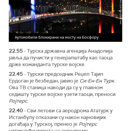
Аутомобили блокирани на мосту на Босфору
22.55
- Турска државна агенција Анадолија
јавља да пучисти у генералштабу као таоца
држе команданта турске војске.
22.45
- Турски председник Реџеп Тајип
Ердоган је безбедан, јавио је
Си-Ен-Ен
Турк
.
Ова ТВ станица наводи да су у главном
седишту турске војске узети таоци, преноси
Ројтерс.
22.40
- Сви летови са аеродрома Ататурк у
Истанбулу отказани су након најновијих
догађаја у Турској, пренео је
Ројтерс
цитирајући пилота на аеродрому.