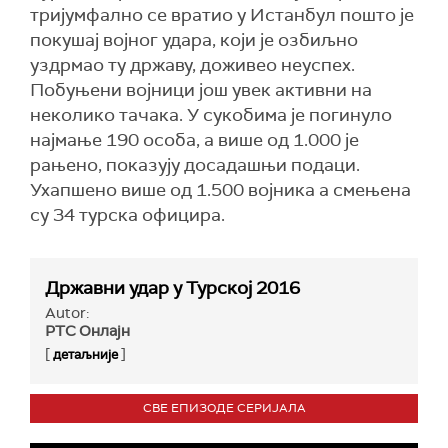
тријумфално се вратио у Истанбул пошто је
покушај војног удара, који је озбиљно
уздрмао ту државу, доживео неуспех.
Побуњени војници још увек активни на
неколико тачака. У сукобима је погинуло
најмање 190 особа, а више од 1.000 је
рањено, показују досадашњи подаци.
Ухапшено више од 1.500 војника а смењена
су 34 турска официра.
Државни удар у Турској 2016
Autor:
РТС Онлајн
[
]
детаљније
СВЕ ЕПИЗОДЕ СЕРИЈАЛА