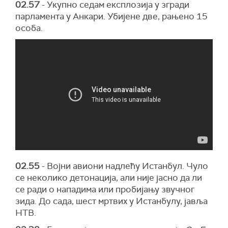
02.57
- Укупно седам експлозија у згради
парламента у Анкари. Убијене две, рањено 15
особа.
02.55
- Војни авиони надлећу Истанбул. Чуло
се неколико детонација, али није јасно да ли
се ради о нападима или пробијању звучног
зида. До сада, шест мртвих у Истанбулу, јавља
НТВ.