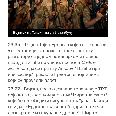
Војници на Таксим тргу у Истанбулу
23.35
- Реџеп Тајип Ердоган који се не налази
у престоници, огласио се преко скајпа у
разговору са једном новинарком и позвао
народ да изађе на улице, преноси
Си-Ен-
Ен.
Рекао да се враћа у Анкару. "Пашће пре
или касније", рекао је Ердоган о војницима
који су преузели власт.
23.27
- Војска, преко државне телевизије ТРТ,
објавила да земљом управља "Мировни савет"
који ће обезбедити сигурност грађана. Наводи
се и да је Ердоганова власт "подрила темеље
демократије и секуларне државе". Широм