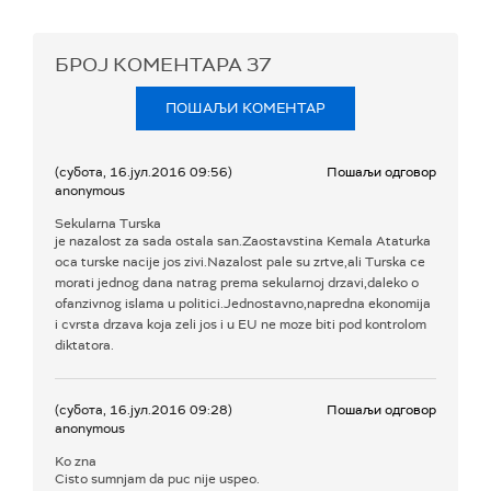
БРОЈ КОМЕНТАРА
37
ПОШАЉИ КОМЕНТАР
(субота, 16.јул.2016 09:56)
Пошаљи одговор
anonymous
Sekularna Turska
je nazalost za sada ostala san.Zaostavstina Kemala Ataturka
oca turske nacije jos zivi.Nazalost pale su zrtve,ali Turska ce
morati jednog dana natrag prema sekularnoj drzavi,daleko o
ofanzivnog islama u politici.Jednostavno,napredna ekonomija
i cvrsta drzava koja zeli jos i u EU ne moze biti pod kontrolom
diktatora.
(субота, 16.јул.2016 09:28)
Пошаљи одговор
anonymous
Ko zna
Cisto sumnjam da puc nije uspeo.