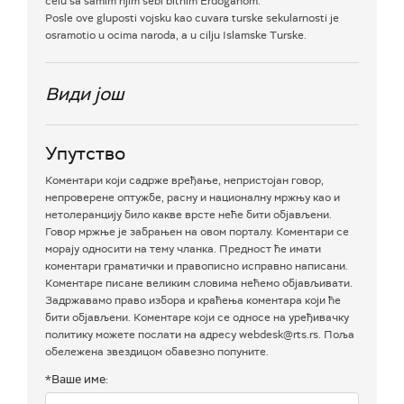
celu sa samim njim sebi bitnim Erdoganom.
Posle ove gluposti vojsku kao cuvara turske sekularnosti je
osramotio u ocima naroda, a u cilju Islamske Turske.
Види још
Упутство
Коментари који садрже вређање, непристојан говор,
непроверене оптужбе, расну и националну мржњу као и
нетолеранцију било какве врсте неће бити објављени.
Говор мржње је забрањен на овом порталу. Коментари се
морају односити на тему чланка. Предност ће имати
коментари граматички и правописно исправно написани.
Коментаре писане великим словима нећемо објављивати.
Задржавамо право избора и краћења коментара који ће
бити објављени. Коментаре који се односе на уређивачку
политику можете послати на адресу webdesk@rts.rs. Поља
обележена звездицом обавезно попуните.
*Ваше име: