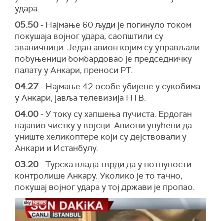
удара.
05.50
- Најмање 60 људи је погинуло током
покушаја војног удара, саопштили су
званичници. Један авион којим су управљали
побуњеници бомбардовао је председничку
палату у Анкари, преноси РТ.
04.27
- Најмање 42 особе убијене у сукобима
у Анкари, јавља телевизија НТВ.
04.00
- У току су хапшења пучиста. Ердоган
најавио чистку у војсци. Авиони упућени да
униште хеликоптере који су дејствовали у
Анкари и Истанбулу.
03.20
- Турска влада тврди да у потпуности
контролише Анкару. Уколико је то тачно,
покушај војног удара у тој држави је пропао.