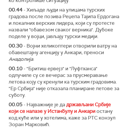
ко контролише ситуацију.
00.44
- Хиљаде људи на улицама турских
градова после позива Реџепа Тајипа Ердогана
и локалних верских лидера, који су протесте
назвали "обавезом сваког верника". Дубоке
поделе у војци, јављају турски медији.
00.30
- Војни хеликоптери отворили ватру на
обавештајну агенцију у Анкари, преноси
Анадолија
.
00.10
- "Бритиш ервејз" и "Луфтханса"
одлучиле су се вечерас за прусмеравање
летова коју су кренули ка турским градовима.
"Ер Србија" није отказала планиране летове за
суботу.
00.05
- Најважније је да
држављани Србије
који се налазе у Истанбулу и Анкари
остану
код куће или у хотелима, каже за РТС конзул
Зоран Марковић.