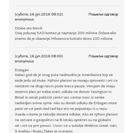
(субота, 16.јул.2016 08:02)
Пошаљи одговор
anonymous
Dzaba ste krecili
Ovaj pokusaj SAD kostao je najmanje 200 miliona Dolara ako
znamo da je obaranje Milosevica kostalo skoro 100 miliona.
(субота, 16.јул.2016 08:00)
Пошаљи одговор
anonymous
Erdogan
Kakav god da je ovog puta nadmudrio je Amerikance koji se
sada jedu od muke. Njihovi planovi se moraju sprovesti i oni ce
nastaviti na drugi nacin posle krace pauze. Verujem da imaju
rezervni plan jer treba znati; odluke ne donosi Vasington ni
Brisel ni ostali politicki centri vec centar moci iz senke
nadredjen svima njima. Ako su doneli odluku da Erdogan mora
pasti on ce pasti kad tad kao sto ne popustaju ni u vezu
Asada o kome je takodje doneta odluka; Ako se njihovi planovi
ne ostvare o geopolitici na B.Istoku spremni su na globalni
rat.i oni ce prvi povuci. Uvuci ce u sukobe direktno Izrael, Iran,
S.Arabiju i Rusiju.Takav je scenario.