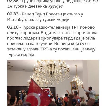
02.38
- Групе војника упале у редакције
Си-Ен-
Ен
Турка и дневника
Хуријет
.
02.33
- Реџеп Тајип Ердоган је стигао у
Истанбул, јављају турски медији.
02.16
- Турска радио-телевизија ТРТ поново
емитује програм. Водитељка која је прочитала
проглас лидера војног удара тврди да је била
присиљена да то учини. Војници који су се
затекли у згради ТРТ-а су похапшени, јављају
турски медији.