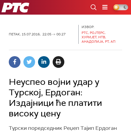
РТС
ИЗВОР:
РТС, РОЈТЕРС,
ПЕТАК, 15.07.2016, 22:05 -> 00:27
ХУРИЈЕТ, НТВ,
АНАДОЛИЈА, РТ, АП
Неуспео војни удар у
Турској, Ердоган:
Издајници ће платити
високу цену
Турски поредседник Реџеп Тајип Ердоган