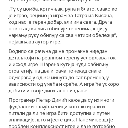
„Ту су џомба, кртичњак, рупа и блато, свако ко
је играо, рецимо ја играм за Татра из Kисача,
код нас је терен добар, али има свега. Друга
новосадска лига обилује теренима, који, у
најмању руку обилују са сва четири обележја“,
појашњава аутор игре.
Водило се рачуна да не промакне ниједан
детаљ који на реалном терену условљава ток
и исход игре. Шарена кутија нуди озбиљну
стратегију, па два играча понекад снаге
одмеравају од 30 минута до сат времена, у
зависности од умећа и среће. А игра ће ускоро
добити и своје дигитално издање.
Програмер Петар Димић каже да су их многи
фудбалски заљубљеници контактирали и
питали да ли ће игра бити доступна и путем
апликације, што и јесте циљ. Напомиње да је
проблем комплексност игре и да је потребно