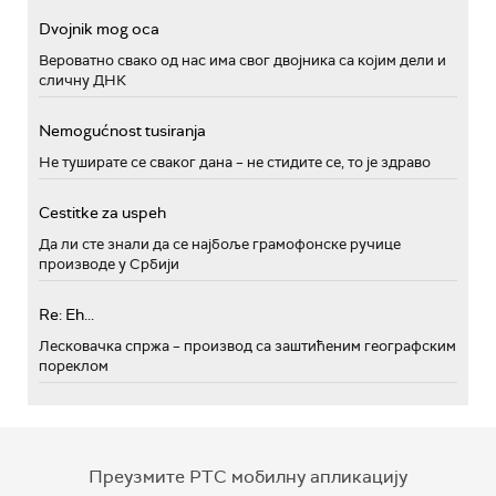
Dvojnik mog oca
Вероватно свако од нас има свог двојника са којим дели и
сличну ДНК
Nemogućnost tusiranja
Не туширате се сваког дана – не стидите се, то је здраво
Cestitke za uspeh
Да ли сте знали да се најбоље грамофонске ручице
производе у Србији
Re: Eh...
Лесковачка спржа – производ са заштићеним географским
пореклом
Преузмите РТС мобилну апликацију