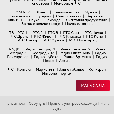
|
спортови
Меморијал РТС
|
|
|
МАГАЗИН
Живот
Занимљивости
Музика
|
|
|
|
Технологијa
Путујемо
Свет познатих
Здравље
|
|
|
|
Филм и ТВ
Наука
Природа
Дигитални предузетник
|
За мале велике хероје
Наизглед здрав
|
|
|
|
|
ТВ
РТС 1
РТС 2
РТС 3
РТС Свет
РТС Наука
|
|
|
|
РТС Драма
РТС Живот
РТС Класика
РТС Коло
|
|
РТС Трезор
РТС Музика
РТС Полетарац
|
|
РАДИО
Радио Београд 1
Радио Београд 2
Радио
|
|
|
Београд 3
Београд 202
Радио Плетеница
Радио
|
|
|
Рокенролер
Радио Џубокс
Радио Вртешка
Радио
|
Џезер
Архив
|
|
|
|
РТС
Контакт
Маркетинг
Јавне набавке
Конкурси
Интернет портал
МАПА САЈТА
Приватност
Copyright
Правила употребе садржаја
Мапа
|
|
|
сајта