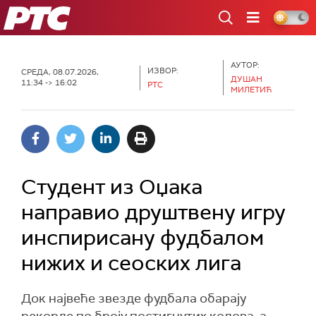
РТС
АУТОР:
ИЗВОР:
СРЕДА, 08.07.2026,
ДУШАН
11:34 -> 16:02
РТС
МИЛЕТИЋ
Студент из Оџака
направио друштвену игру
инспирисану фудбалом
нижих и сеоских лига
Док највеће звезде фудбала обарају