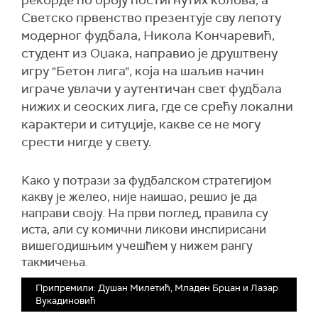
рекорде по броју постигнутих колова, а
Светско првенство презентује сву лепоту
модерног фудбала, Никола Kончаревић,
студент из Оџака, направио је друштвену
игру "Бетон лига", која на шаљив начин
играче увлачи у аутентичан свет фудбала
нижих и сеоских лига, где се срећу локални
карактери и ситуције, какве се не могу
срести нигде у свету.
Kако у потрази за фудбалском стратегијом
какву је желео, није наишао, решио је да
направи своју. На први поглед, правила су
иста, али су комични ликови инспирисани
вишегодишњим учешћем у нижем рангу
такмичења.
Припремили: Душан Милетић, Младен Брцан и Лазар
Вукадиновић