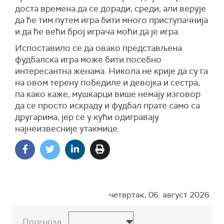
доста времена да се доради, среди, али верује
да ће тим путем игра бити много приступачнија
и да ће већи број играча моћи да је игра.
Испоставило се да овако представљена
фудбалска игра може бити посебно
интересантна женама. Никола не крије да су га
на овом терену победиле и девојка и сестра,
па како каже, мушкарци више немају изговор
да се просто искраду и фудбал прате само са
другарима, јер се у кући одигравају
најнеизвесније утакмице.
четвртак, 06. август 2026.
Прогноза