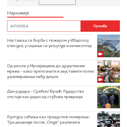
Најновије
Наставља се борба с пожаром у Ибарској
клисури, у гашење се укључује и хеликоптер
Од школе у Мрчајевцима до друштвених
мрежа – како препознати и зауставити полно
узнемиравање међу децом
Дан рудара – Срећно! Вучић: Рударство
опстаје као један од стубова привреде
Култура сећања као предуслов помирења ­-
Три деценије после „Олује“ различита