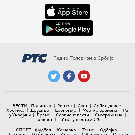
Радио Телевизија Србије
|
|
|
|
ВЕСТИ
Политика
Регион
Свет
Србија данас
|
|
|
|
Хроника
Друштво
Економија
Мерила времена
Рат
|
|
|
|
у Украјини
Време
Сервисне вести
Сматрачница
|
Подкаст
ЕУ могућности 2026
|
|
|
|
СПОРТ
Фудбал
Кошарка
Тенис
Одбојка
|
|
|
|
Рукомет
Ватерполо
Атлетика
Ауто-мото
Остали