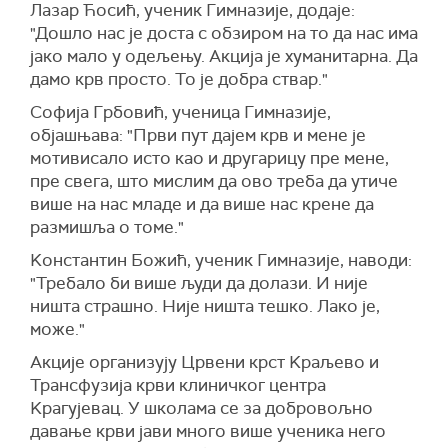
Лазар Ћосић, ученик Гимназије, додаје:
"Дошло нас је доста с обзиром на то да нас има
јако мало у одељењу. Акција је хуманитарна. Да
дамо крв просто. То је добра ствар."
Софија Грбовић, ученица Гимназије,
објашњава: "Први пут дајем крв и мене је
мотивисало исто као и другарицу пре мене,
пре свега, што мислим да ово треба да утиче
више на нас младе и да више нас крене да
размишља о томе."
Kонстантин Божић, ученик Гимназије, наводи:
"Требало би више људи да долази. И није
ништа страшно. Није ништа тешко. Лако је,
може."
Акције организују Црвени крст Kраљево и
Трансфузија крви клиничког центра
Kрагујевац. У школама се за добровољно
давање крви јави много више ученика него