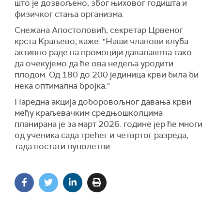
што је дозвољено, због њиховог годишта и
физичког стања организма.
Снежана Апостоловић, секретар Црвеног
крста Kраљево, каже: "Наши чланови клуба
активно раде на промоцији давалаштва тако
да очекујемо да ће ова недеља уродити
плодом. Од 180 до 200 јединица крви била би
нека оптимална бројка."
Наредна акција доборовољног давања крви
међу краљевачким средњошколцима
планирана је за март 2026. године јер ће многи
од ученика сада трећег и четвртог разреда,
тада постати пунолетни.