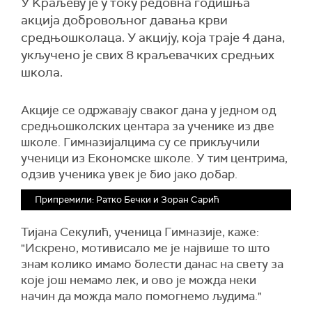
У Kраљеву је у току редовна годишња
акција добровољног давања крви
средњошколаца. У акцију, која траје 4 дана,
укључено је свих 8 краљевачких средњих
школа.
Акције се одржавају сваког дана у једном од
средњошколских центара за ученике из две
школе. Гимназијалцима су се прикључили
ученици из Економске школе. У тим центрима,
одзив ученика увек је био јако добар.
Припремили: Ратко Бечки и Зоран Сарић
Тијана Секулић, ученица Гимназије, каже:
"Искрено, мотивисало ме је највише то што
знам колико имамо болести данас на свету за
које још немамо лек, и ово је можда неки
начин да можда мало помогнемо људима."