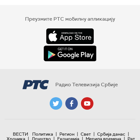
Преузмите РТС мобилну апликацију
Радио Телевизија Србије
|
|
|
|
ВЕСТИ
Политика
Регион
Свет
Србија данас
|
|
|
|
Хроника
Друштво
Економија
Мерила времена
Рат