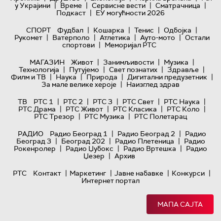
|
|
|
|
у Украјини
Време
Сервисне вести
Сматрачница
|
Подкаст
ЕУ могућности 2026
|
|
|
|
СПОРТ
Фудбал
Кошарка
Тенис
Одбојка
|
|
|
|
Рукомет
Ватерполо
Атлетика
Ауто-мото
Остали
|
спортови
Меморијал РТС
|
|
|
МАГАЗИН
Живот
Занимљивости
Музика
|
|
|
|
Технологијa
Путујемо
Свет познатих
Здравље
|
|
|
|
Филм и ТВ
Наука
Природа
Дигитални предузетник
|
За мале велике хероје
Наизглед здрав
|
|
|
|
|
ТВ
РТС 1
РТС 2
РТС 3
РТС Свет
РТС Наука
|
|
|
|
РТС Драма
РТС Живот
РТС Класика
РТС Коло
|
|
РТС Трезор
РТС Музика
РТС Полетарац
|
|
РАДИО
Радио Београд 1
Радио Београд 2
Радио
|
|
|
Београд 3
Београд 202
Радио Плетеница
Радио
|
|
|
Рокенролер
Радио Џубокс
Радио Вртешка
Радио
|
Џезер
Архив
|
|
|
|
РТС
Контакт
Маркетинг
Јавне набавке
Конкурси
Интернет портал
МАПА САЈТА