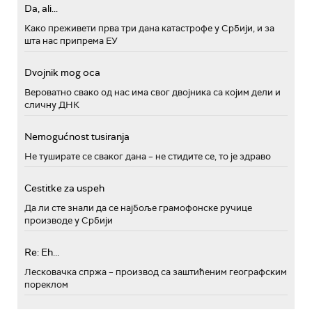
Da, ali...
Како преживети прва три дана катастрофе у Србији, и за
шта нас припрема ЕУ
Dvojnik mog oca
Вероватно свако од нас има свог двојника са којим дели и
сличну ДНК
Nemogućnost tusiranja
Не туширате се сваког дана – не стидите се, то је здраво
Cestitke za uspeh
Да ли сте знали да се најбоље грамофонске ручице
производе у Србији
Re: Eh...
Лесковачка спржа – производ са заштићеним географским
пореклом