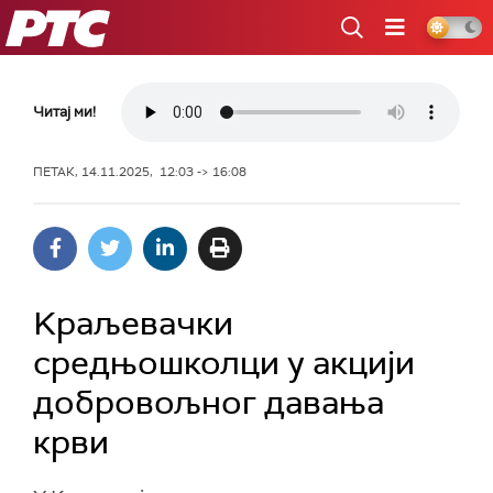
РТС
Читај ми!
ПЕТАК, 14.11.2025, 12:03 -> 16:08
Kраљевачки
средњошколци у акцији
добровољног давања
крви