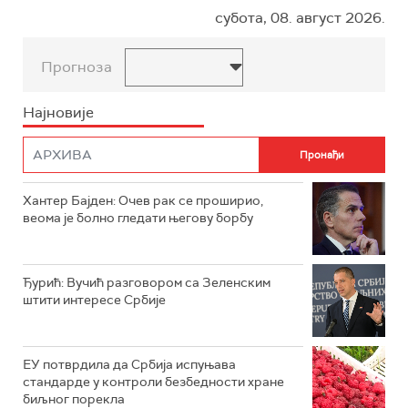
субота, 08. август 2026.
Прогноза
Најновије
Хантер Бајден: Очев рак се проширио,
веома је болно гледати његову борбу
Ђурић: Вучић разговором са Зеленским
штити интересе Србије
ЕУ потврдила да Србија испуњава
стандарде у контроли безбедности хране
биљног порекла