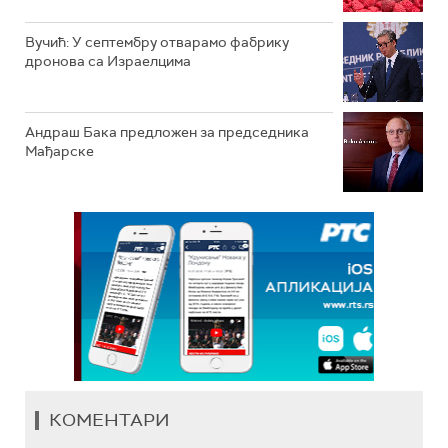
Вучић: У септембру отварамо фабрику
дронова са Израелцима
Андраш Бакa предложен за председника
Мађарске
КОМЕНТАРИ