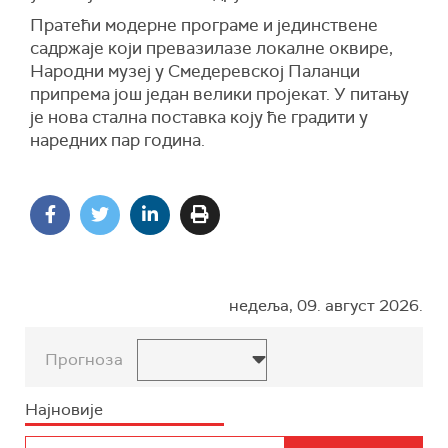
Пратећи модерне програме и јединствене
садржаје који превазилазе локалне оквире,
Народни музеј у Смедеревској Паланци
припрема још један велики пројекат. У питању
је нова стална поставка коју ће градити у
наредних пар година.
недеља, 09. август 2026.
Прогноза
Најновије