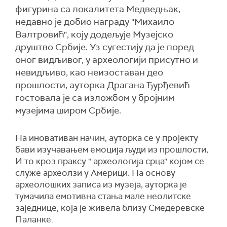
фигурина са локалитета Медведњак,
недавно је добио награду "Михаило
Валтровић", коју додељује Музејско
друштво Србије. Уз сугестију да је поред
оног видљивог, у археологији присутно и
невидљиво, као неизоставан део
прошлости, ауторка Драгана Ђурђевић
гостовала је са изложбом у бројним
музејима широм Србије.
На иновативан начин, ауторка се у пројекту
бави изучавањем емоција људи из прошлости,
И то кроз праксу " археологија срца" којом се
служе археолзи у Америци. На основу
археолошких записа из музеја, ауторка је
тумачила емотивна стања мале неолитске
заједнице, која је живела близу Смедеревске
Паланке.