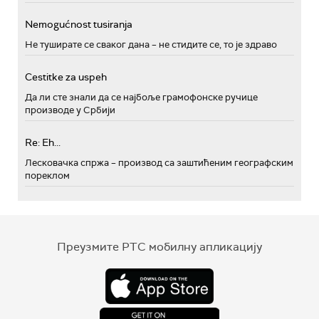
Nemogućnost tusiranja
Не туширате се сваког дана – не стидите се, то је здраво
Cestitke za uspeh
Да ли сте знали да се најбоље грамофонске ручице
производе у Србији
Re: Eh...
Лесковачка спржа – производ са заштићеним географским
пореклом
Преузмите РТС мобилну апликацију