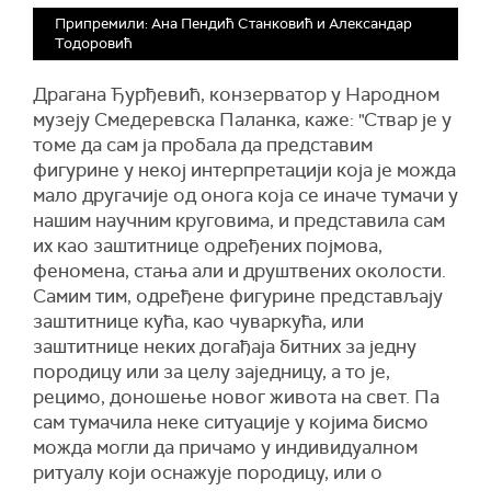
Припремили: Ана Пендић Станковић и Александар
Тодоровић
Драгана Ђурђевић, конзерватор у Народном
музеју Смедеревска Паланка, каже: "Ствар је у
томе да сам ја пробала да представим
фигурине у некој интерпретацији која је можда
мало другачије од онога која се иначе тумачи у
нашим научним круговима, и представила сам
их као заштитнице одређених појмова,
феномена, стања али и друштвених околости.
Самим тим, одређене фигурине представљају
заштитнице кућа, као чуваркућа, или
заштитнице неких догађаја битних за једну
породицу или за целу заједницу, а то је,
рецимо, доношење новог живота на свет. Па
сам тумачила неке ситуације у којима бисмо
можда могли да причамо у индивидуалном
ритуалу који оснажује породицу, или о