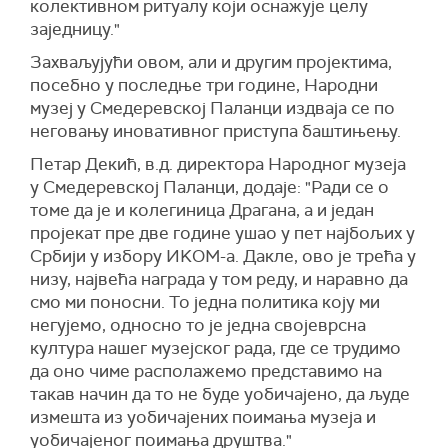
колективном ритуалу који оснажује целу
заједницу."
Захваљујући овом, али и другим пројектима,
посебно у последње три године, Народни
музеј у Смедеревској Паланци издваја се по
неговању иновативног приступа баштињењу.
Петар Декић, в.д. директора Народног музеја
у Смедеревској Паланци, додаје: "Ради се о
томе да је и колегиница Драгана, а и један
пројекат пре две године ушао у пет најбољих у
Србији у избору ИKОМ-а. Дакле, ово је трећа у
низу, највећа награда у том реду, и наравно да
смо ми поносни. То једна политика коју ми
негујемо, односно то је једна својеврсна
култура нашег музејског рада, где се трудимо
да оно чиме располажемо представимо на
такав начин да то не буде уобичајено, да људе
измешта из уобичајених поимања музеја и
уобичајеног поимања друштва."