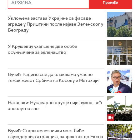
Уклоњена застава Украјине са фасаде
зграде у Приштини после изјаве Зеленског у
Београду
У Крушевцу ухапшене две особе
осумњичене за зеленаштво
Вучић: Радимо све да олакшамо ужасно
тежак живот Србима на Косову и Метохији
Нагасаки: Нуклеарно оружје није нужно, већ
апсолутно зло
Вучић: Стари железнички мост биће
најмодернија атракција, завршетак до Експа