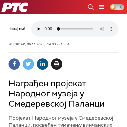
РТС
Читај ми!
ЧЕТВРТАК, 06.11.2025, 14:03 -> 15:54
Награђен пројекат
Народног музеја у
Смедеревској Паланци
Пројекат Народног музеја у Смедеревској
Паланци, посвећен тумачењу винчанских