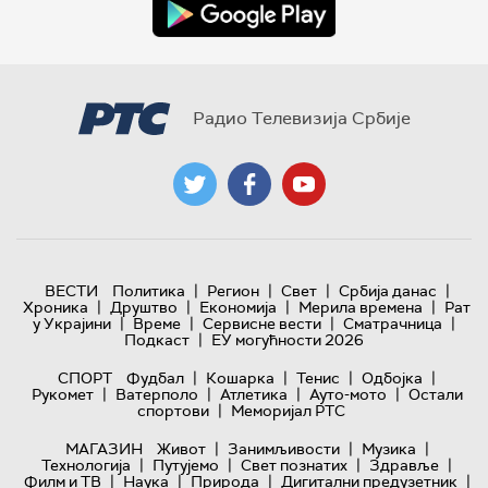
Радио Телевизија Србије
|
|
|
|
ВЕСТИ
Политика
Регион
Свет
Србија данас
|
|
|
|
Хроника
Друштво
Економија
Мерила времена
Рат
|
|
|
|
у Украјини
Време
Сервисне вести
Сматрачница
|
Подкаст
ЕУ могућности 2026
|
|
|
|
СПОРТ
Фудбал
Кошарка
Тенис
Одбојка
|
|
|
|
Рукомет
Ватерполо
Атлетика
Ауто-мото
Остали
|
спортови
Меморијал РТС
|
|
|
МАГАЗИН
Живот
Занимљивости
Музика
|
|
|
|
Технологијa
Путујемо
Свет познатих
Здравље
|
|
|
|
Филм и ТВ
Наука
Природа
Дигитални предузетник