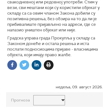
свакодневној или редовној употреби. Стим у
вези, сви мештани који су користили објекат у
складу са са овим чланом Закона добили су
позитивна решења, без обзира на то да ли је
прибивалиште пријављено на адреси, где се
налазио уништен објекат или није.
Градска управа града Прокупља у складу са
Законом донеће и остала решења и иста
послати подносиоцима пријаве - власницима
објекта, који имају право жалбе.
недеља, 09. август 2026.
Прогноза