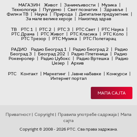
|
|
|
МАГАЗИН
Живот
Занимљивости
Музика
|
|
|
|
Технологијa
Путујемо
Свет познатих
Здравље
|
|
|
|
Филм и ТВ
Наука
Природа
Дигитални предузетник
|
За мале велике хероје
Наизглед здрав
|
|
|
|
|
ТВ
РТС 1
РТС 2
РТС 3
РТС Свет
РТС Наука
|
|
|
|
РТС Драма
РТС Живот
РТС Класика
РТС Коло
|
|
РТС Трезор
РТС Музика
РТС Полетарац
|
|
РАДИО
Радио Београд 1
Радио Београд 2
Радио
|
|
|
Београд 3
Београд 202
Радио Плетеница
Радио
|
|
|
Рокенролер
Радио Џубокс
Радио Вртешка
Радио
|
Џезер
Архив
|
|
|
|
РТС
Контакт
Маркетинг
Јавне набавке
Конкурси
Интернет портал
МАПА САЈТА
Приватност
Copyright
Правила употребе садржаја
Мапа
|
|
|
сајта
Copyright © 2008 - 2026 РТС. Сва права задржана.