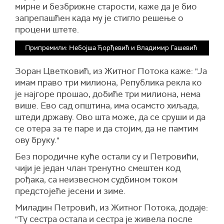
мирне и безбрижне старости, каже да је био
запрепашћен када му је стигло решење о
процени штете.
Припремили: Небојша Ђорђевић и Владимир Гашевић
Зоран Цветковић, из Житног Потока каже: "Ја
имам право три милиона, Република рекла ко
је најгоре прошао, добиће три милиона, нема
више. Ево сад општина, има осамсто хиљада,
штеди државу. Ово шта може, да се сруши и да
се отера за те паре и да стојим, да не памтим
ову бруку."
Без породичне куће остали су и Петровићи,
чији је један члан тренутно смештен код
рођака, са неизвесном судбином током
предстојеће јесени и зиме.
Миладин Петровић, из Житног Потока, додаје:
"Ту сестра остала и сестра је живела после