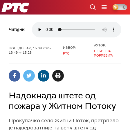
РТС
Читај ми!
АУТОР:
ИЗВОР:
ПОНЕДЕЉАК, 15.09.2025,
НЕБОЈША
13:49 -> 15:28
РТС
ЂОРЂЕВИЋ
Надокнада штете од
пожара у Житном Потоку
Прокупачко село Житни Поток, претрпело
је највероватније највећу штету од