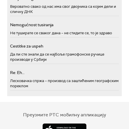
Вероватно свако од нас има свог двојника са којим дели и
сличну ДНК
Nemogućnost tusiranja
Не туширате се сваког дана – не стидите се, то је здраво
Cestitke za uspeh
Да ли сте знали да се најбоље грамофонске ручице
производе у Србији
Re: Eh...
Лесковачка спржа – производ са заштићеним географским
пореклом
Преузмите РТС мобилну апликацију