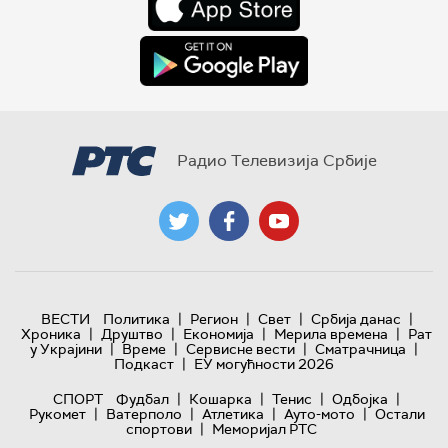
Радио Телевизија Србије
|
|
|
|
ВЕСТИ
Политика
Регион
Свет
Србија данас
|
|
|
|
Хроника
Друштво
Економија
Мерила времена
Рат
|
|
|
|
у Украјини
Време
Сервисне вести
Сматрачница
|
Подкаст
ЕУ могућности 2026
|
|
|
|
СПОРТ
Фудбал
Кошарка
Тенис
Одбојка
|
|
|
|
Рукомет
Ватерполо
Атлетика
Ауто-мото
Остали
|
спортови
Меморијал РТС