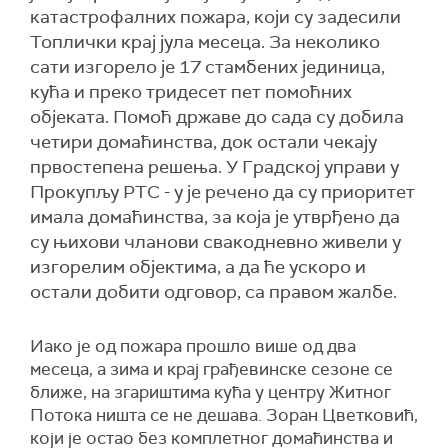
катастрофалних пожара, који су задесили
Топлички крај јула месеца. За неколико
сати изгорело је 17 стамбених јединица,
кућа и преко тридесет пет помоћних
објеката. Помоћ државе до сада су добила
четири домаћинства, док остали чекају
првостепена решења. У Градској управи у
Прокупљу РТС - у је речено да су приоритет
имала домаћинства, за која је утврђено да
су њихови чланови свакодневно живели у
изгорелим објектима, а да ће ускоро и
остали добити одговор, са правом жалбе.
Иако је од пожара прошло више од два
месеца, а зима и крај грађевинске сезоне се
ближе, на згариштима кућа у центру Житног
Потока ништа се не дешава. Зоран Цветковић,
који је остао без комплетног домаћинства и