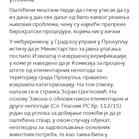
Оштећени мештани тврде да стичу утисак да су
из дана у дан све даље од било каквог решења
њихових проблема, чему су највеће препреке
бирократске процедуре, којима нису вични.
У међувремену, у Градској управи у Прокупљу
истичу да је Министарство за јавна улагања
послало Извештај о извршеној верификацији,
у коме је наведено да је Kомисија за процену
штете од елементарних непогода за
територију града Прокупља, правилно
извршила категоризацију. На том списку,
налази се и странка Зоран Цветковић. На
основу Закона о обнови након елементарне и
друге непогоде (Сл. Гласник РС бр. 112/15)
један од услова за добијање помоћи је да је
оштећена ствар, у овом случају објекат,
неопходна за задовољавање основних
животних потреба, те као таква била у