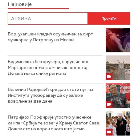
Најновије
Бор, ухапшен младић осумњичен за смрт
мушкарца у Петровцу на Млави
Будимпешта без крузера, спруд испод
Маргаретиног моста – низак водостај
Дунава мења слику региона
Велимир Радојевић крв дао стоти пут, из
Института упозоравају да су залихе
довољне за два дана
Патријарх Порфирије угостио учеснике
кампа "Србија те зове" у Храму Светог Саве:
Дошли сте на корен онога што јесмо