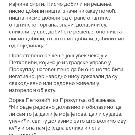
мајчине смрти. Нисмо добили ни решење,
нисмо добили ништа, значи никакву помоћ,
ништа нисмо добили од стране општине,
општинског органа, значи, долазили су,
сликали су све, добићете решење, оно ништа
нисмо добили, то што смо добили, добили смо
од појединаца."
Првостепено решење још увек чекају и
Петковићи, којима је из градске управе у
Прокупљу, наговештено да би оно могло бити
негативно, јер наводно нису доказали да су
свакодневно или редовно живели у
изгорелом објекту.
Зорка Петковић, из Прокупља, објашњава:
"Ми овде редовно долазимо и обилазимо, да
ли сам то ја, да ли је моја јетрва, да ли су деца,
унучићи, сви ту долазимо зато што волимо ову
кућу и она нам је једна велика и лепа
успомена."