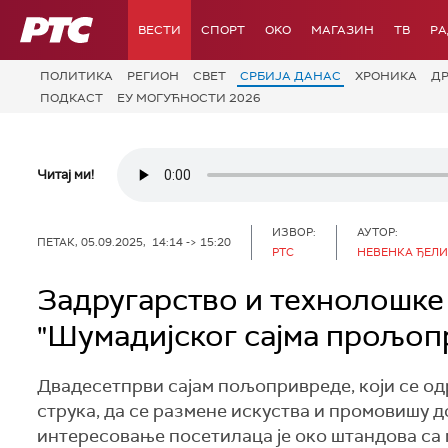
РТС
ВЕСТИ
СПОРТ
OKO
МАГАЗИН
ТВ
Р
ПОЛИТИКА
РЕГИОН
СВЕТ
СРБИЈА ДАНАС
ХРОНИКА
Д
ПОДКАСТ
ЕУ МОГУЋНОСТИ 2026
Читај ми!
ИЗВОР:
АУТОР:
ПЕТАК, 05.09.2025, 14:14 -> 15:20
РТС
НЕВЕНКА ЂЕЛ
Задругарство и технолошке 
"Шумадијског сајма прољопр
Двадесетпрви сајам пољопривреде, који се одр
струка, да се размене искуства и промовишу д
интересовање посетилаца је око штандова са м