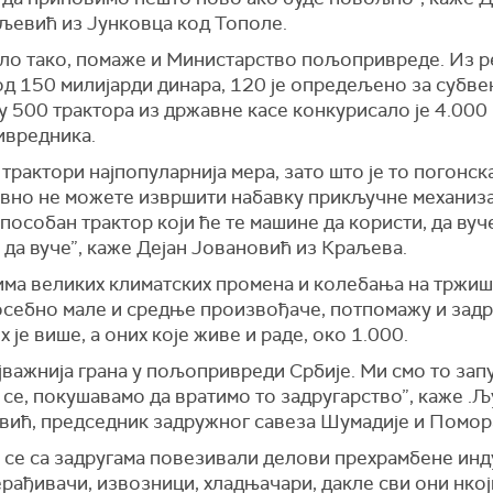
љевић из Јунковца код Тополе.
ило тако, помаже и Министарство пољопривреде. Из 
од 150 милијарди динара, 120 је опредељено за субвен
 500 трактора из државне касе конкурисало је 4.000
вредника.
 трактори најпопуларнија мера, зато што је то погонск
авно не можете извршити набавку прикључне механиза
пособан трактор који ће те машине да користи, да вуч
 да вуче”, каже Дејан Јовановић из Краљева.
има великих климатских промена и колебања на тржиш
осебно мале и средње произвођаче, потпомажу и задр
х је више, а оних које живе и раде, око 1.000.
ајважнија грана у пољопривреди Србије. Ми смо то зап
се, покушавамо да вратимо то задругарство”, каже .
вић, председник задружног савеза Шумадије и Помор
 се са задругама повезивали делови прехрамбене инд
рађивачи, извозници, хладњачари, дакле сви они нкој