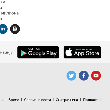
а и
а
0 милиона
а.
кацију
|
|
|
|
|
ни
Време
Сервисне вести
Сматрачница
Подкаст