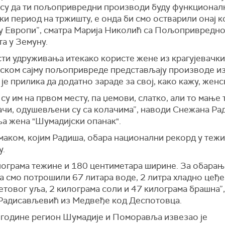
су да ти пољопривредни производи буду функционал
и период на тржишту, е онда би смо остварили онај ко
 у Европи”, сматра Марија Николић са Пољопривредно
а у Земуну.
ти удруживања итекако користе жене из крагујевачки
ском сајму пољопривреде представљају производе из
о је прилика да додатно зараде за свој, како кажу, жен
су им на првом месту, па џемови, слатко, али то мање 
ачи, одушевљени су са колачима”, наводи Снежана Ра
а жена "Шумадијски опанак".
маком, којим Радиша, обара национални рекорд у тежи
у.
лограма тежине и 180 центиметара ширине. За обарањ
а смо потрошили 67 литара воде, 2 литра хладно цеђ
товог уља, 2 килограма соли и 47 килограма брашна”
Радисављевић из Медвеђе код Деспотовца.
године регион Шумадије и Поморавља извезао је