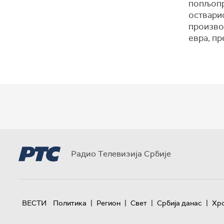
попљопр
остварио
произво
евра, пр
Радио Телевизија Србије
|
|
|
|
ВЕСТИ
Политика
Регион
Свет
Србија данас
Хр