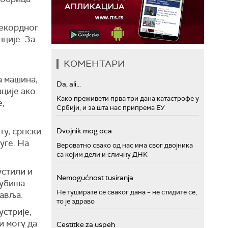
рекордног
ције. За
КОМЕНТАРИ
а машина,
Da, ali...
ције ако
Како преживети прва три дана катастрофе у
е,
Србији, и за шта нас припрема ЕУ
ту, српски
Dvojnik mog oca
уге. На
Вероватно свако од нас има свог двојника
са којим дели и сличну ДНК
устили и
Nemogućnost tusiranja
Љубиша
Не туширате се сваког дана – не стидите се,
авља.
то је здраво
устрије,
и могу да
Cestitke za uspeh