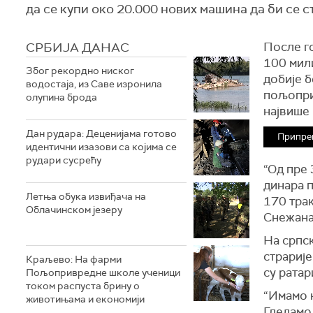
да се купи око 20.000 нових машина да би се 
СРБИЈА ДАНАС
После го
100 мил
Због рекордно ниског
добије б
водостаја, из Саве изронила
пољоприв
олупина брода
највише 
Дан рудара: Деценијама готово
Припрем
идентични изазови са којима се
рудари сусрећу
“Од пре
динара п
Летња обука извиђача на
170 трак
Облачинском језеру
Снежана
На српск
страрије
Краљево: На фарми
су рата
Пољопривредне школе ученици
током распуста брину о
“Имамо 
животињама и економији
Гледамо