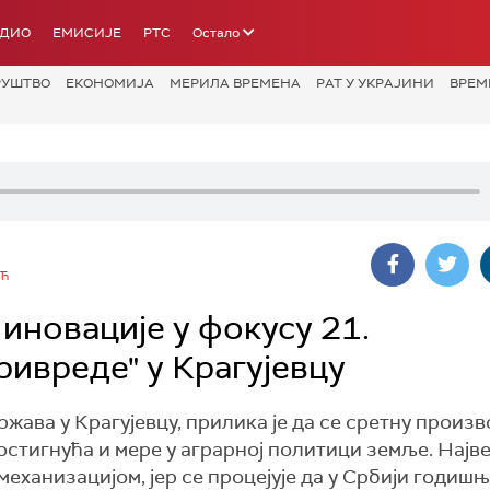
АДИО
ЕМИСИЈЕ
РТС
Остало
РУШТВО
ЕКОНОМИЈА
МЕРИЛА ВРЕМЕНА
РАТ У УКРАЈИНИ
ВРЕМ
ИЋ
иновације у фокусу 21.
ивреде" у Крагујевцу
жава у Крагујевцу, прилика је да се сретну произ
остигнућа и мере у аграрној политици земље. Најв
еханизацијом, јер се процејује да у Србији годиш