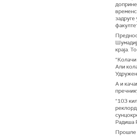
доприне
временск
задруге
факултет
Преднос
Шумадиј
краја. Т
“Колачи 
Али кол
Удружењ
А и кача
пречник
“103 ки
реклорд
сунцокре
Радиша 
Прошле 