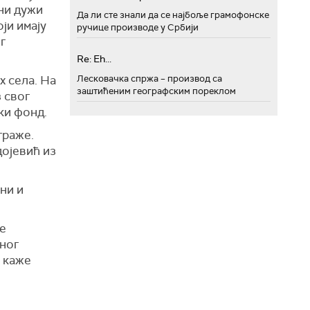
ни дужи
Да ли сте знали да се најбоље грамофонске
ји имају
ручице производе у Србији
г
Re: Eh...
х села. На
Лесковачка спржа – производ са
заштићеним географским пореклом
 свог
ски фонд.
траже.
дојевић из
ни и
е
еног
, каже