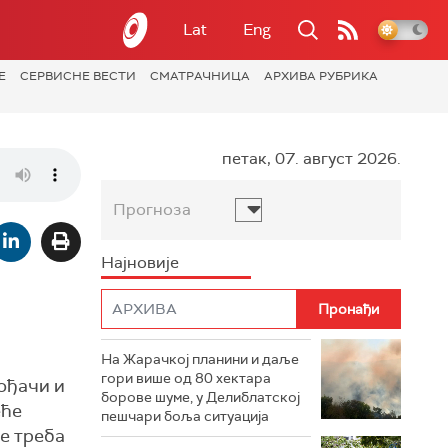
Lat
Eng
Е
СЕРВИСНЕ ВЕСТИ
СМАТРАЧНИЦА
АРХИВА РУБРИКА
петак, 07. август 2026.
Прогноза
Најновије
На Жарачкој планини и даље
гори више од 80 хектара
вођачи и
борове шуме, у Делиблатској
еће
пешчари боља ситуација
ње треба