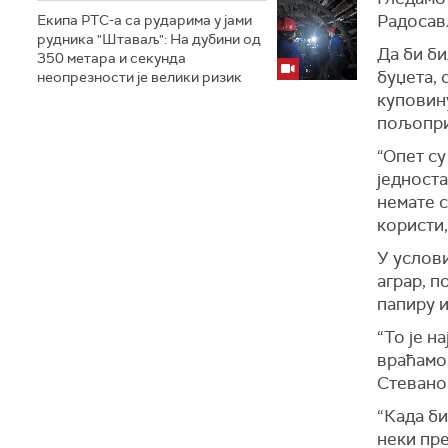
Радосав
Екипа РТС-а са рударима у јами
рудника "Штаваљ": На дубини од
Да би б
350 метара и секунда
буџета, 
неопрезности је велики ризик
куповину
пољопри
“Опет су
једност
немате с
користи,
У услов
аграр, п
папиру и
“То је н
враћамо 
Стевано
“Када би
неки пре