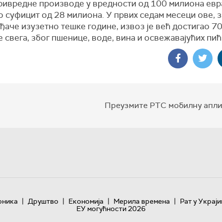
ивредне производе у вредности од 100 милиона евр
 суфицит од 28 милиона. У првих седам месеци ове, з
ђаче изузетно тешке године, извоз је већ достигао 7
е свега, због пшенице, воде, вина и освежавајућих пић
Преузмите РТС мобилну апли
|
|
|
|
оника
Друштво
Економија
Мерила времена
Рат у Украји
ЕУ могућности 2026