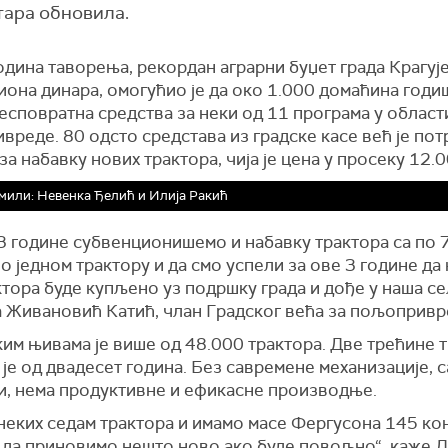
стара обновила.
дина таворења, рекордан аграрни буџет града Крагује
иона динара, омогућио је да око 1.000 домаћина год
есповратна средства за неки од 11 програма у област
реде. 80 одсто средстава из градске касе већ је по
за набавку нових трактора, чија је цена у просеку 12.
или: Невенка Ђелић и Илија Ракић
 3 године субвенционишемо и набавку трактора са по 
о једном трактору и да смо успели за ове 3 године да
тора буде купљено уз подршку града и дође у наша се
 Живановић Катић, члан Градског већа за пољопривр
им њивама је више од 48.000 трактора. Две трећине 
 је од двадесет година. Без савремене механизације, 
ри, нема продуктивне и ефикасне производње.
неких седам трактора и имамо масе Фергусона 145 ко
 да приновимо нешто ново ако буде повољно“, каже 