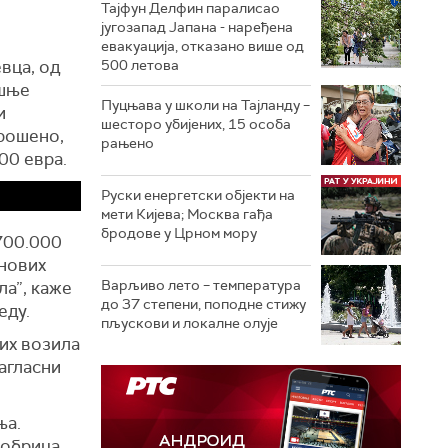
Тајфун Делфин паралисао
југозапад Јапана - наређена
евакуација, отказано више од
вца, од
500 летова
ишње
Пуцњава у школи на Тајланду –
и
шесторо убијених, 15 особа
трошено,
рањено
000 евра.
Руски енергетски објекти на
мети Кијева; Москва гађа
бродове у Црном мору
700.000
 нових
Варљиво лето – температура
ла”, каже
до 37 степени, поподне стижу
еду.
пљускови и локалне олује
тих возила
сагласни
ња.
Добрица