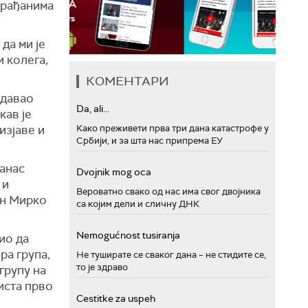
грађанима
да ми је
и колега,
КОМЕНТАРИ
 давао
Da, ali...
кав је
изјаве и
Како преживети прва три дана катастрофе у
Србији, и за шта нас припрема ЕУ
данас
Dvojnik mog oca
 и
Вероватно свако од нас има свог двојника
ин Мирко
са којим дели и сличну ДНК
Nemogućnost tusiranja
ио да
ра група,
Не туширате се сваког дана – не стидите се,
то је здраво
групу на
аиста прво
Cestitke za uspeh