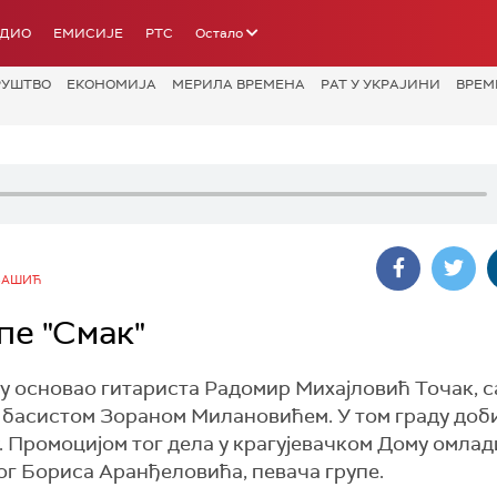
АДИО
ЕМИСИЈЕ
РТС
Остало
РУШТВО
ЕКОНОМИЈА
МЕРИЛА ВРЕМЕНА
РАТ У УКРАЈИНИ
ВРЕМ
БАШИЋ
пе "Смак"
вцу основао гитариста Радомир Михајловић Точак, с
басистом Зораном Милановићем. У том граду доб
у. Промоцијом тог дела у крагујевачком Дому омла
ог Бориса Аранђеловића, певача групе.