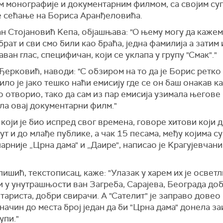
м монографије и документарним филмом, са својим су
 сећање на Бориса Аранђеловића.
 Стојановић Kепа, објашњава: "О њему могу да кажем 
брат и сви смо били као браћа, једна фамилија а затим 
ван глас, специфичан, који се уклапа у групу "Смак"."
Ђерковић, наводи: "С обзиром на то да је Борис ретко
било је јако тешко наћи емисију где се он баш онакав ка
 отворио, тако да сам из пар емисија узимала његове 
ла овај документарни филм."
 који је био испред свог времена, говоре хитови који 
ут и до млађе публике, а чак 15 песама, међу којима су
арније „Црна дама" и „Даире", написао је Kрагујевчан
ишић, текстописац, каже: "Улазак у харем их је осветл
и у унутрашњости ван Загреба, Сарајева, Београда доб
тариста, добри свирачи. А "Сателит" је заправо довео 
начин до места број један да би "Црна дама" донела з
упи."