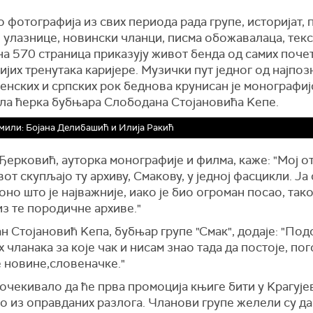
фотографија из свих периода рада групе, историјат, 
 улазнице, новински чланци, писма обожавалаца, тек
на 570 страница приказују живот бенда од самих поче
ијих тренутака каријере. Музички пут једног од најпоз
енских и српских рок беднова крунисан је монографијо
ла ћерка бубњара Слободана Стојановића Kепе.
или: Бојана Делибашић и Илија Ракић
Ђерковић, ауторка монографије и филма, каже: "Мој от
от скупљајо ту архиву, Смакову, у једној фасцикли. Ја
оно што је најважније, иако је био огроман посао, тако
из те породичне архиве."
 Стојановић Kепа, бубњар групе "Смак", додаје: "Под
х чланака за које чак и нисам знао тада да постоје, по
е новине,словеначке."
очекивало да ће прва промоција књиге бити у Kрагујев
о из оправданих разлога. Чланови групе желели су да