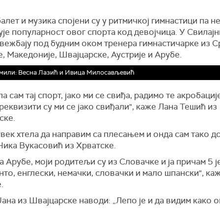
алет и музика спојени су у ритмичкој гимнастици па н
је популарност овог спорта код девојчица. У Свилајн
вежбају под будним оком тренера гимнастичарке из С
, Македоније, Швајцарске, Аустрије и Арубе.
мили: Весна Лазић и Ивица Милосављевић
а сам тај спорт, јако ми се свиђа, радимо те акробациј
 реквизити су ми се јако свиђали", каже Лана Тешић из
ске.
увек хтела да направим са плесањем и онда сам тако д
Ника Вукасовић из Хрватске.
са Арубе, моји родитељи су из Словачке и ја причам 5 ј
то, енглески, немачки, словачки и мало шпански", ка
.
ана из Швајцарске наводи: „Лепо је и да видим како о