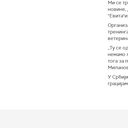
Ми се т
новине, 
"Евита"и
Организа
тренинг
ветерин
„Ту се о
немамо л
тога за 
Миланов
У Србији
грацијам