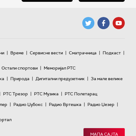
|
|
|
|
|
ни
Време
Сервисне вести
Сматрачница
Подкаст
|
Остали спортови
Меморијал РТС
|
|
|
ка
Природа
Дигитални предузетник
За мале велике
|
|
|
РТС Трезор
РТС Музика
РТС Полетарац
|
|
|
|
лер
Радио Џубокс
Радио Вртешка
Радио Џезер
ортал
МАПА САЈТА