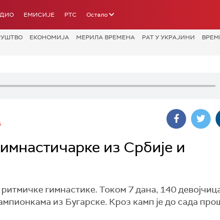
АДИО
ЕМИСИЈЕ
РТС
Остало
РУШТВО
ЕКОНОМИЈА
МЕРИЛА ВРЕМЕНА
РАТ У УКРАЈИНИ
ВРЕМ
Ћ
гимнастичарке из Србије и
 ритмичке гимнастике. Током 7 дана, 140 девојчица
мпионкама из Бугарске. Кроз камп је до сада пр