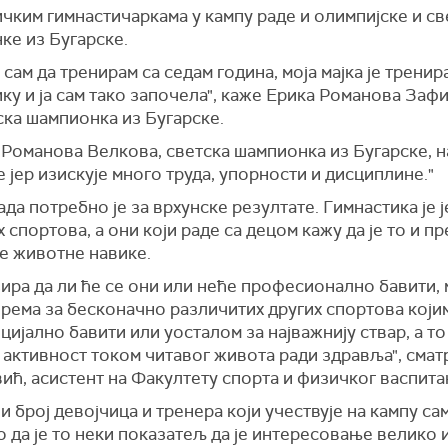
чким гимнастичаркама у кампу раде и олимпијске и св
ке из Бугарске.
сам да тренирам са седам година, моја мајка је тренир
ку и ја сам тако започела", каже Ерика Романова Заф
ска шампионка из Бугарске.
 Романова Велкова, светска шампионка из Бугарске, н
е јер изискује много труда, упорности и дисциплине."
да потребно је за врхунске резултате. Гимнастика је 
 спортова, а они који раде са децом кажу да је то и п
ве животне навике.
ира да ли ће се они или неће професионално бавити,
према за бесконачно различитих других спортова који
цијално бавити или уосталом за најважнију ствар, а то 
 активност током читавог живота ради здравља", сма
ић, асистент на Факултету спорта и физичког васпита
и број девојчица и тренера који учествује на кампу са
 да је то неки показатељ да је интересовање велико и