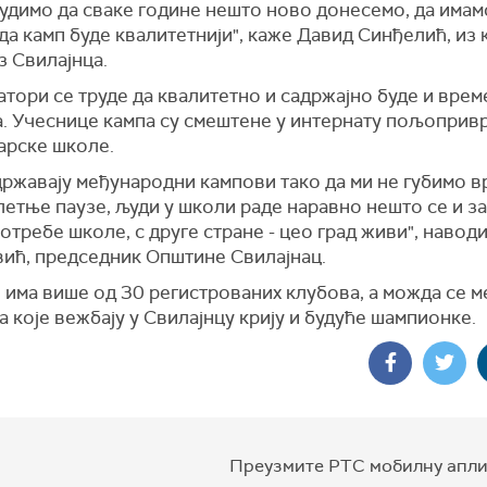
рудимо да сваке године нешто ново донесемо, да имам
да камп буде квалитетнији", каже Давид Синђелић, из 
з Свилајнца.
тори се труде да квалитетно и садржајно буде и врем
а. Учеснице кампа су смештене у интернату пољоприв
арске школе.
државају међународни кампови тако да ми не губимо в
етње паузе, људи у школи раде наравно нешто се и з
потребе школе, с друге стране - цео град живи", навод
ић, председник Општине Свилајнац.
 има више од 30 регистрованих клубова, а можда се 
а које вежбају у Свилајнцу крију и будуће шампионке.
Преузмите РТС мобилну апли