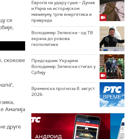
Европа на удару суше – Дунав
и Рајна на историјском
е
минимуму, трпе енергетика и
цу се
привреда
рбије,
Володимир Зеленски - од ТВ
екрана до ровова
геополитике
е, скокове
Председник Украјине
Володимир Зеленски стигао у
Србију
ошла",
Временска прогноза 8. август
2026.
езика,
же Амалија
не друге