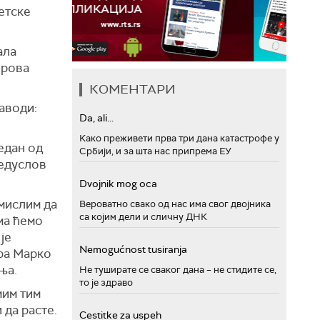
етске
ала
ирова
КОМЕНТАРИ
аводи:
Da, ali...
Како преживети прва три дана катастрофе у
један од
Србији, и за шта нас припрема ЕУ
редуслов
Dvojnik mog oca
 мислим да
Вероватно свако од нас има свог двојника
са којим дели и сличну ДНК
ма ћемо
је
Nemogućnost tusiranja
тра Марко
ња.
Не туширате се сваког дана – не стидите се,
то је здраво
мим тим
 да расте.
Cestitke za uspeh