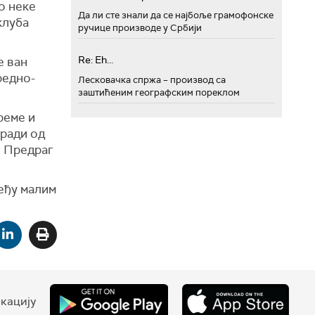
о неке
Да ли сте знали да се најбоље грамофонске
клуба
ручице производе у Србији
Re: Eh...
е ван
редно-
Лесковачка спржа – производ са
заштићеним географским пореклом
реме и
аради од
и Предраг
међу малим
кацију