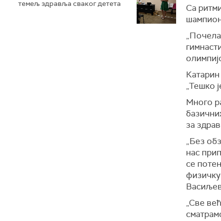
темељ здравља сваког детета
Са ритми
шампион
„Почела 
гимнасти
олимпиј
Катарин
„Тешко ј
Много ра
базичних
за здра
„Без обз
нас при
се потен
физичку
Васиљев
„Све већ
сматрамо