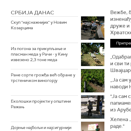
СРБИЈА ДАНАС
Вежбе, б
изненађу
Скуп "најснажнијих" у Новим
друже и 
Козарцима
Хрватске
Припре
Из погона за прикупљање и
пласман меда у Рачи - у Кину
„Одабрал
извезено 2,3 тоне меда
и сви ти
Швајцар
Ране сорте грожђа већ обране у
„Ја сам 
трстеничком виногорју
наводи 
"Ја сам 
Eколошки пројекти у општини
папиамен
Ражањ
из Арубе
Хелена Ј
раде."
Дојење најбољи и најсигурнији