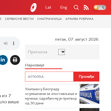
Lat
Eng
Е
СЕРВИСНЕ ВЕСТИ
СМАТРАЧНИЦА
АРХИВА РУБРИКА
петак, 07. август 2026.
Прогноза
Најновије
Ухапшен у Београду
осумњичени за злостављање и
 из 7
мучење, одређен му је притвор
ошло више
од 30 дана