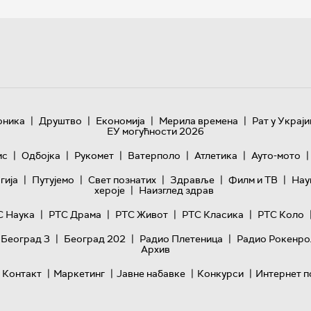
|
|
|
|
оника
Друштво
Економија
Мерила времена
Рат у Украји
ЕУ могућности 2026
|
|
|
|
|
|
ис
Одбојка
Рукомет
Ватерполо
Атлетика
Ауто-мото
|
|
|
|
|
гијa
Путујемо
Свет познатих
Здравље
Филм и ТВ
Нау
|
хероје
Наизглед здрав
|
|
|
|
С Наука
РТС Драма
РТС Живот
РТС Класика
РТС Коло
|
|
|
 Београд 3
Београд 202
Радио Плетеница
Радио Рокенро
Архив
|
|
|
|
Контакт
Маркетинг
Јавне набавке
Конкурси
Интернет п