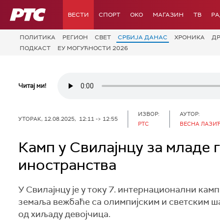
РТС
ВЕСТИ
СПОРТ
OKO
МАГАЗИН
ТВ
Р
ПОЛИТИКА
РЕГИОН
СВЕТ
СРБИЈА ДАНАС
ХРОНИКА
Д
ПОДКАСТ
ЕУ МОГУЋНОСТИ 2026
Читај ми!
ИЗВОР:
АУТОР:
УТОРАК, 12.08.2025, 12:11 -> 12:55
РТС
ВЕСНА ЛАЗИ
Камп у Свилајнцу за младе 
иностранства
У Свилајнцу је у току 7. интернационални камп
земаља вежбаће са олимпијским и светским ша
од хиљаду девојчица.