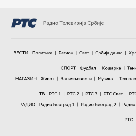
Радио Телевизија Србије
|
|
|
|
ВЕСТИ
Политика
Регион
Свет
Србија данас
Хр
|
|
СПОРТ
Фудбал
Кошарка
Тен
|
|
|
МАГАЗИН
Живот
Занимљивости
Музика
Техноло
|
|
|
|
ТВ
РТС 1
РТС 2
РТС 3
РТС Свет
РТ
|
|
РАДИО
Радио Београд 1
Радио Београд 2
Радио
РТС