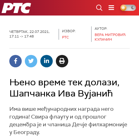
РТС
АУТОР:
ИЗВОР:
ЧЕТВРТАК, 22.07.2021,
ВЕРА МИТРОВИЋ
17:11 -> 17:48
РТС
КУЛАЧИН
Њено време тек долази,
Шапчанка Ива Вујанић
Има више међународних награда него
година! Свира флауту и од прошлог
децембра је и чланица Дечје филхармоније
у Београду.