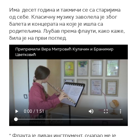
Има десет година и такмичи се са старијима
од себе. Класичну музику заволела је због
балета и концерата на које је ишла са
родитељима. Љубав према флаути, како каже,
била је на први поглед.
Припремили Вера Митровић Кулачин и Бранимир
Цветковић
" Флаута је диван инструмент, очарао ме је