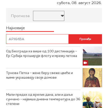
субота, 08. август 2026.
Прогноза
Најновије
Од Београда ка више од 100 дестинација –
Ер Србија проширује флоту и мрежу летова
Трнова Петка – жене беру свеже цвеће и
њиме украшавају своје домове
Мали предах од врелих дана, али и даље
сунчано – највиша дневна температура до 36
степени