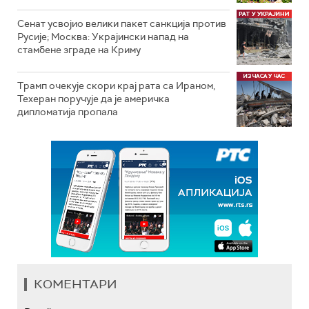
Сенат усвојио велики пакет санкција против
Русије; Москва: Украјински напад на
стамбене зграде на Криму
Трамп очекује скори крај рата са Ираном,
Техеран поручује да је америчка
дипломатија пропала
КОМЕНТАРИ