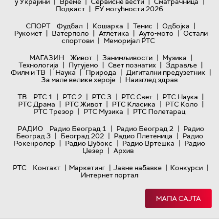
|
|
|
|
у Украјини
Време
Сервисне вести
Сматрачница
|
Подкаст
ЕУ могућности 2026
|
|
|
|
СПОРТ
Фудбал
Кошарка
Тенис
Одбојка
|
|
|
|
Рукомет
Ватерполо
Атлетика
Ауто-мото
Остали
|
спортови
Меморијал РТС
|
|
|
МАГАЗИН
Живот
Занимљивости
Музика
|
|
|
|
Технологијa
Путујемо
Свет познатих
Здравље
|
|
|
|
Филм и ТВ
Наука
Природа
Дигитални предузетник
|
За мале велике хероје
Наизглед здрав
|
|
|
|
|
ТВ
РТС 1
РТС 2
РТС 3
РТС Свет
РТС Наука
|
|
|
|
РТС Драма
РТС Живот
РТС Класика
РТС Коло
|
|
РТС Трезор
РТС Музика
РТС Полетарац
|
|
РАДИО
Радио Београд 1
Радио Београд 2
Радио
|
|
|
Београд 3
Београд 202
Радио Плетеница
Радио
|
|
|
Рокенролер
Радио Џубокс
Радио Вртешка
Радио
|
Џезер
Архив
|
|
|
|
РТС
Контакт
Маркетинг
Јавне набавке
Конкурси
Интернет портал
МАПА САЈТА