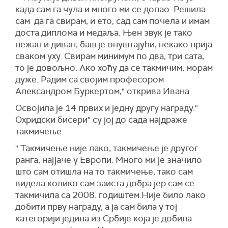
када сам га чула и много ми се допао. Решила
сам да га свирам, и ето, сад сам почела и имам
доста диплома и медаља. Њен звук је тако
нежан и диван, баш је опуштајући, некако прија
сваком уху. Свирам минимум по два, три сата,
то је довољно. Ако хоћу да се такмичим, морам
дуже. Радим са својим професором
Александром Буркертом," открива Ивана.
Освојила је 14 првих и једну другу награду."
Охридски бисери" су јој до сада најдраже
такмичење.
" Такмичење није лако, такмичење је другог
ранга, најјаче у Европи. Много ми је значило
што сам отишла на то такмичење, тако сам
видела колико сам заиста добра јер сам се
такмичила са 2008. годиштем.Није било лако
добити прву награду, а ја сам била у тој
категорији једина из Србије која је добила