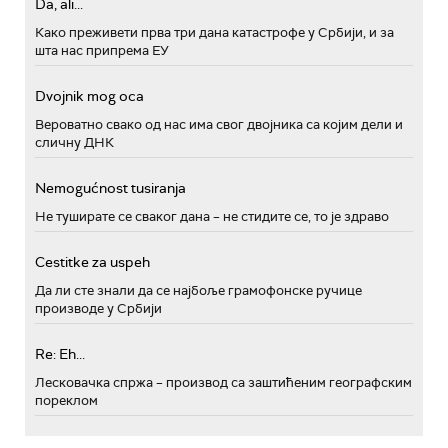
Da, ali...
Како преживети прва три дана катастрофе у Србији, и за
шта нас припрема ЕУ
Dvojnik mog oca
Вероватно свако од нас има свог двојника са којим дели и
сличну ДНК
Nemogućnost tusiranja
Не туширате се сваког дана – не стидите се, то је здраво
Cestitke za uspeh
Да ли сте знали да се најбоље грамофонске ручице
производе у Србији
Re: Eh...
Лесковачка спржа – производ са заштићеним географским
пореклом