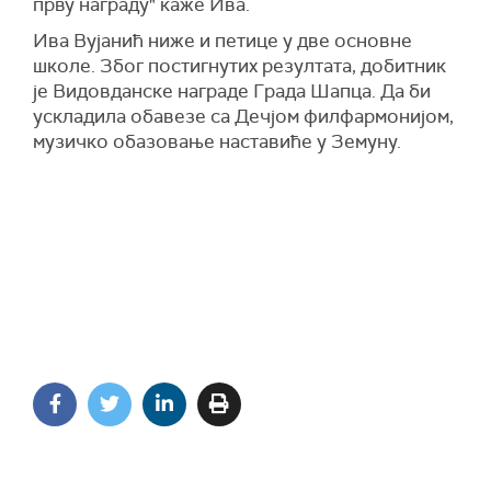
прву награду" каже Ива.
Ива Вујанић ниже и петице у две основне
школе. Због постигнутих резултата, добитник
је Видовданске награде Града Шапца. Да би
ускладила обавезе са Дечјом филфармонијом,
музичко обазовање наставиће у Земуну.