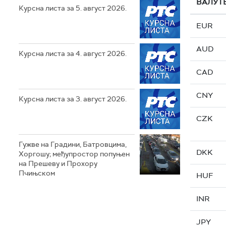
ВАЛУТ
Курсна листа за 5. август 2026.
EUR
AUD
Курсна листа за 4. август 2026.
CAD
CNY
Курсна листа за 3. август 2026.
CZK
Гужве на Градини, Батровцима,
DKK
Хоргошу; међупростор попуњен
на Прешеву и Прохору
Пчињском
HUF
INR
JPY