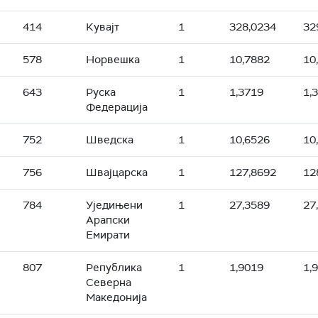
414
Кувајт
1
328,0234
32
578
Норвешка
1
10,7882
10
643
Руска
1
1,3719
1,
Федерација
752
Шведска
1
10,6526
10
756
Швајцарска
1
127,8692
12
784
Уједињени
1
27,3589
27
Арапски
Емирати
807
Република
1
1,9019
1,
Северна
Македонија