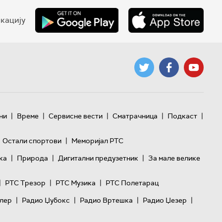
кацију
|
|
|
|
|
ни
Време
Сервисне вести
Сматрачница
Подкаст
|
Остали спортови
Меморијал РТС
|
|
|
ка
Природа
Дигитални предузетник
За мале велике
|
|
|
РТС Трезор
РТС Музика
РТС Полетарац
|
|
|
|
лер
Радио Џубокс
Радио Вртешка
Радио Џезер