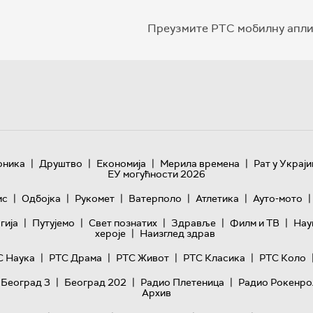
Преузмите РТС мобилну апли
|
|
|
|
оника
Друштво
Економија
Мерила времена
Рат у Украји
ЕУ могућности 2026
|
|
|
|
|
|
ис
Одбојка
Рукомет
Ватерполо
Атлетика
Ауто-мото
|
|
|
|
|
гијa
Путујемо
Свет познатих
Здравље
Филм и ТВ
Нау
|
хероје
Наизглед здрав
|
|
|
|
С Наука
РТС Драма
РТС Живот
РТС Класика
РТС Коло
|
|
|
 Београд 3
Београд 202
Радио Плетеница
Радио Рокенро
Архив