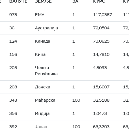
Е
ВАЛУТЕ
ЗЕМЉЕ
ЗА
КУРС
КУ
978
ЕМУ
1
117,0387
11
36
Аустралија
1
72,0504
72
124
Канада
1
73,0625
73
156
Кина
1
14,7810
14
203
Чешка
1
4,8093
4,
Република
208
Данска
1
15,6607
15
348
Мађарска
100
32,5188
32
356
Индија
1
1,0473
1,
392
Јапан
100
63,3703
63