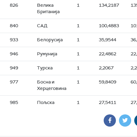
826
Велика
1
134,2187
13
Британија
840
САД
1
100,4883
10
933
Белорусија
1
35,9544
36
946
Румунија
1
22,4862
22
949
Турска
1
2,2067
2,
977
Босна и
1
59,8409
60
Херцеговина
985
Пољска
1
27,5411
27