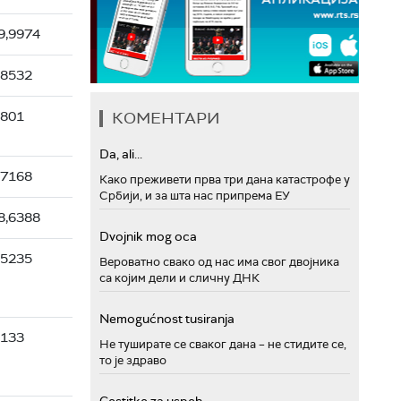
9,9974
,8532
3801
КОМЕНТАРИ
Da, ali...
,7168
Како преживети прва три дана катастрофе у
Србији, и за шта нас припрема ЕУ
8,6388
Dvojnik mog oca
,5235
Вероватно свако од нас има свог двојника
са којим дели и сличну ДНК
Nemogućnost tusiranja
9133
Не туширате се сваког дана – не стидите се,
то је здраво