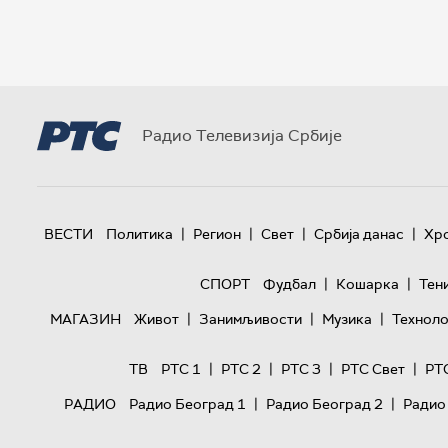
Радио Телевизија Србије
|
|
|
|
ВЕСТИ
Политика
Регион
Свет
Србија данас
Хр
|
|
СПОРТ
Фудбал
Кошарка
Тен
|
|
|
МАГАЗИН
Живот
Занимљивости
Музика
Техноло
|
|
|
|
ТВ
РТС 1
РТС 2
РТС 3
РТС Свет
РТ
|
|
РАДИО
Радио Београд 1
Радио Београд 2
Радио