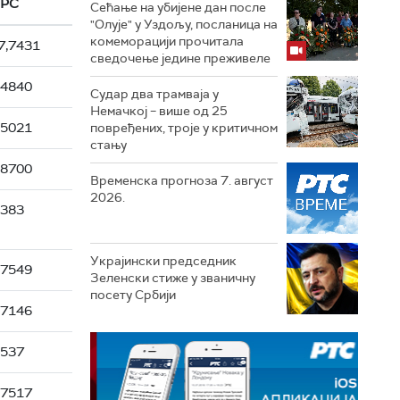
РС
Сећање на убијене дан после
"Олује" у Уздољу, посланица на
комеморацији прочитала
7,7431
сведочење једине преживеле
,4840
Судар два трамваја у
Немачкој – више од 25
,5021
повређених, троје у критичном
стању
,8700
Временска прогноза 7. август
2026.
8383
Украјински председник
,7549
Зеленски стиже у званичну
посету Србији
,7146
0537
,7517