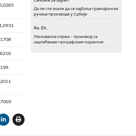
Cestitke za uspeh
5,0265
Да ли сте знали да се најбоље грамофонске
ручице производе у Србији
1,0931
Re: Eh...
Лесковачка спржа – производ са
,1708
заштићеним географским пореклом
,6216
2199
,2011
,7069