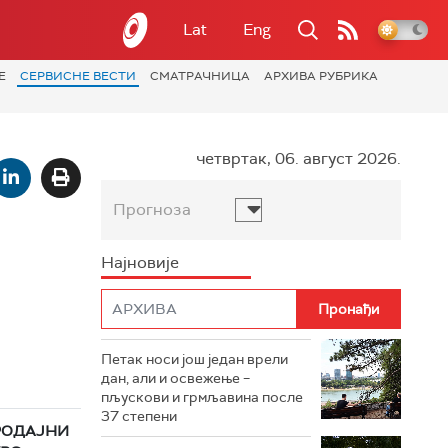
Lat
Eng
Е
СЕРВИСНЕ ВЕСТИ
СМАТРАЧНИЦА
АРХИВА РУБРИКА
четвртак, 06. август 2026.
Прогноза
Најновије
Петак носи још један врели
дан, али и освежење –
пљускови и грмљавина после
37 степени
РОДАЈНИ