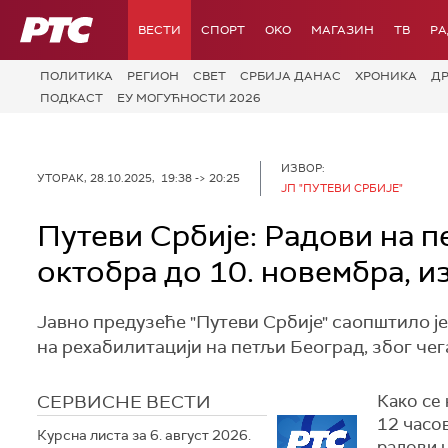
РТС
ВЕСТИ
СПОРТ
OKO
МАГАЗИН
ТВ
Р
ПОЛИТИКА
РЕГИОН
СВЕТ
СРБИЈА ДАНАС
ХРОНИКА
Д
ПОДКАСТ
ЕУ МОГУЋНОСТИ 2026
ИЗВОР:
УТОРАК, 28.10.2025, 19:38 -> 20:25
ЈП "ПУТЕВИ СРБИЈЕ"
Путеви Србије: Радови на пе
октобра до 10. новембра, 
Јавно предузеће "Путеви Србије" саопштило је
на рехабилитацији на петљи Београд, због чег
СЕРВИСНЕ ВЕСТИ
Како се 
12 часов
Курсна листа за 6. август 2026.
радови н