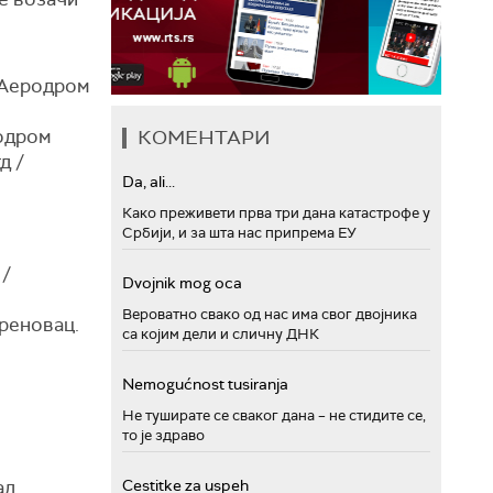
/ Аеродром
родром
КОМЕНТАРИ
д /
Da, ali...
Како преживети прва три дана катастрофе у
Србији, и за шта нас припрема ЕУ
 /
Dvojnik mog oca
Вероватно свако од нас има свог двојника
бреновац.
са којим дели и сличну ДНК
Nemogućnost tusiranja
Не туширате се сваког дана – не стидите се,
то је здраво
ад
Cestitke za uspeh