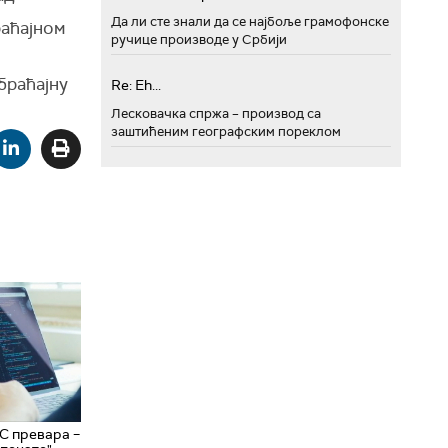
Да ли сте знали да се најбоље грамофонске
раћајном
ручице производе у Србији
браћајну
Re: Eh...
Лесковачка спржа – производ са
заштићеним географским пореклом
С превара –