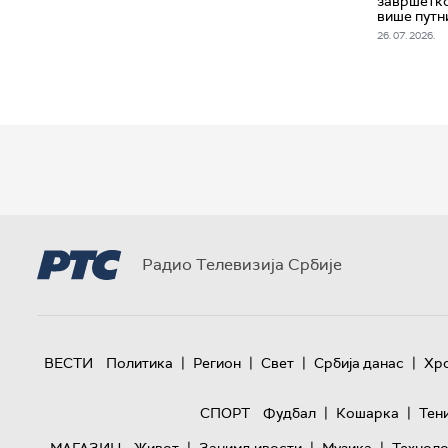
завршетко
више путн
26. 07. 2026.
Радио Телевизија Србије
|
|
|
|
ВЕСТИ
Политика
Регион
Свет
Србија данас
Хр
|
|
СПОРТ
Фудбал
Кошарка
Тен
|
|
|
МАГАЗИН
Живот
Занимљивости
Музика
Техноло