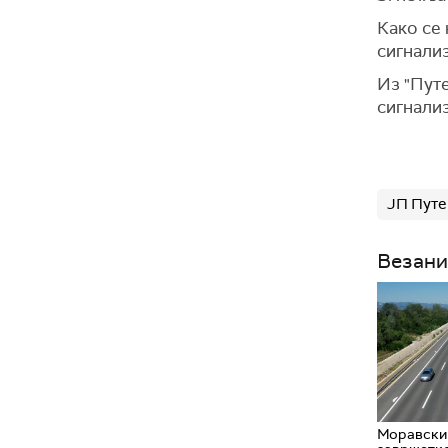
Како се
сигнали
Из "Путе
сигнализ
ЈП Путе
Везани
Моравски