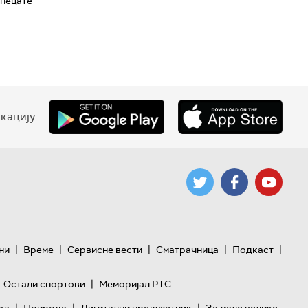
упецате"
кацију
|
|
|
|
|
ни
Време
Сервисне вести
Сматрачница
Подкаст
|
Остали спортови
Меморијал РТС
|
|
|
ка
Природа
Дигитални предузетник
За мале велике