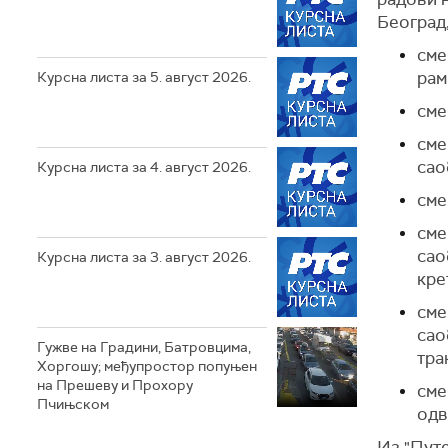
Београд,
сме
рам
Курсна листа за 5. август 2026.
сме
сме
сао
Курсна листа за 4. август 2026.
сме
сме
сао
Курсна листа за 3. август 2026.
кре
сме
сао
Гужве на Градини, Батровцима,
тра
Хоргошу; међупростор попуњен
на Прешеву и Прохору
сме
Пчињском
одв
Из "Путе