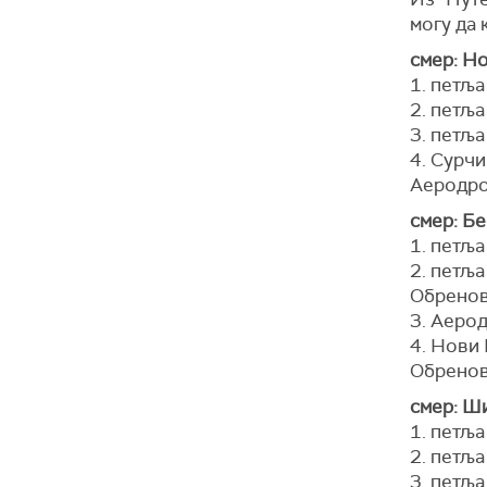
могу да 
смер: Н
1. петља
2. петља
3. петља
4. Сурчи
Аеродр
смер: Бе
1. петља
2. петља
Обренов
3. Аерод
4. Нови 
Обренов
смер: Ши
1. петља
2. петља
3. петља