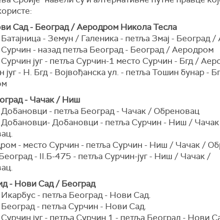
користе:
ови Сад - Београд / Аеродром Никола Тесла
 Батајница - Земун / Галеника - петља Змај - Београд 
 Сурчин - назад петља Београд - Београд / Аеродром
 Сурчин југ - петља Сурчин-1 место Сурчин - Бгд / Ае
н југ - Н. Бгд - Војвођанска ул. - петља Тошин бунар - Бг
ом
оград - Чачак / Ниш
 Добановци - петља Београд - Чачак / Обреновац
 Добановци- Добановци - петља Сурчин - Ниш / Чачак
ац.
ром - место Сурчин - петља Сурчин - Ниш / Чачак / О
Београд - II.Б-475 - петља Сурчин-југ - Ниш / Чачак /
ац.
д - Нови Сад / Београд
 Икарбус - петља Београд - Нови Сад.
 Београд - петља Сурчин - Нови Сад.
 Сурчин југ - петља Сурчин 1 - петља Београд - Нови С