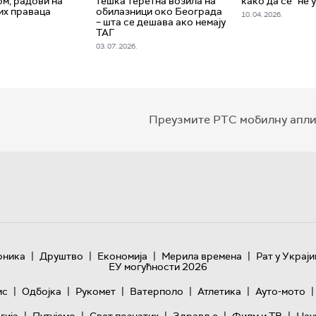
м, радови на
тешка теретна возила на
како да се "не 
их праваца
обилазници око Београда
10. 04. 2026.
– шта се дешава ако немају
ТАГ
03. 07. 2026.
Преузмите РТС мобилну апли
|
|
|
|
оника
Друштво
Економија
Мерила времена
Рат у Украји
ЕУ могућности 2026
|
|
|
|
|
|
ис
Одбојка
Рукомет
Ватерполо
Атлетика
Ауто-мото
|
|
|
|
|
гијa
Путујемо
Свет познатих
Здравље
Филм и ТВ
Нау