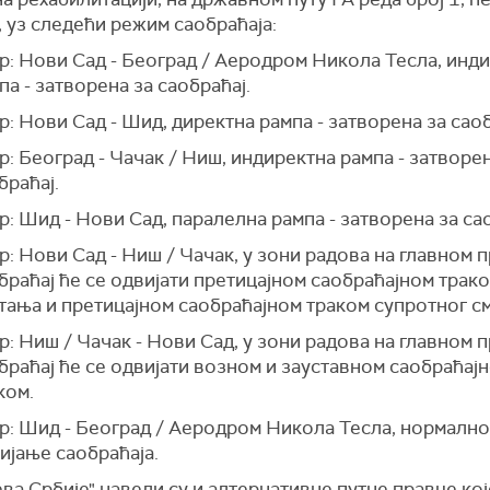
 уз следећи режим саобраћаја:
р: Нови Сад - Београд / Аеродром Никола Тесла, инд
па - затворена за саобраћај.
р: Нови Сад - Шид, директна рампа - затворена за саоб
р: Београд - Чачак / Ниш, индиректна рампа - затворен
браћај.
р: Шид - Нови Сад, паралелна рампа - затворена за са
р: Нови Сад - Ниш / Чачак, у зони радова на главном 
браћај ће се одвијати претицајном саобраћајном трако
тања и претицајном саобраћајном траком супротног с
р: Ниш / Чачак - Нови Сад, у зони радова на главном 
браћај ће се одвијати возном и зауставном саобраћај
ком.
р: Шид - Београд / Аеродром Никола Тесла, нормално
ијање саобраћаја.
ва Србије" навели су и алтернативне путне правце ко