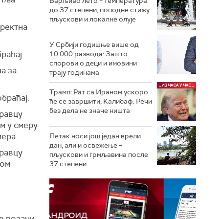
Варљиво лето – температура
до 37 степени, поподне стижу
пљускови и локалне олује
иректна
У Србији годишње више од
раћај.
10.000 развода: Зашто
спорови о деци и имовини
а за
трају годинама
Трамп: Рат са Ираном ускоро
обраћај.
ће се завршити; Калибаф: Речи
без дела не значе ништа
правцу
м у смеру
мера.
Петак носи још један врели
дан, али и освежење –
правцу
пљускови и грмљавина после
ном
37 степени
је возачи