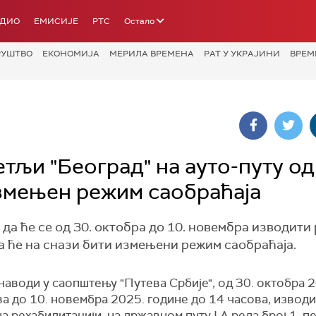
АДИО
ЕМИСИЈЕ
РТС
Остало
РУШТВО
ЕКОНОМИЈА
МЕРИЛА ВРЕМЕНА
РАТ У УКРАЈИНИ
ВРЕМ
тљи "Београд" на ауто-путу од
измењен режим саобраћаја
 да ће се од 30. октобра до 10. новембра изводити
а ће на снази бити измењени режим саобраћаја.
наводи у саопштењу "Путева Србије", од 30. октобра 
а до 10. новембра 2025. године до 14 часова, изводи
а рехабилитацији, на државном путу I А реда број 1, п