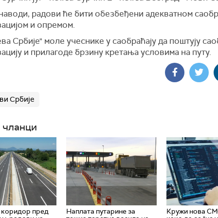
 наводи, радови ће бити обезбеђени адекватном саоб
зацијом и опремом.
ва Србије" моле учеснике у саобраћају да поштују сао
ацију и прилагоде брзину кретања условима на путу.
ви Србије
 чланци
 коридор пред
Наплата путарине за
Кружи нова СМ