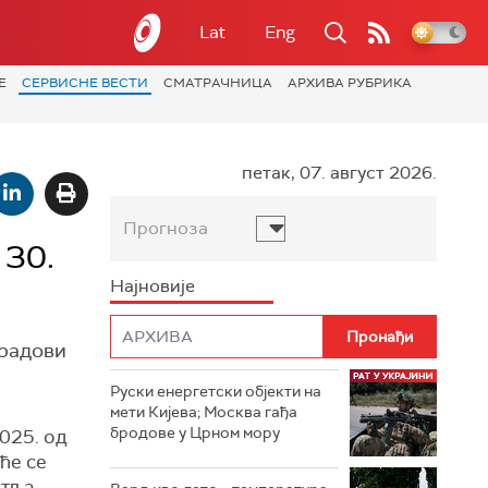
Lat
Eng
Е
СЕРВИСНЕ ВЕСТИ
СМАТРАЧНИЦА
АРХИВА РУБРИКА
петак, 07. август 2026.
Прогноза
 30.
Најновије
 радови
Руски енергетски објекти на
мети Кијева; Москва гађа
бродове у Црном мору
2025. од
ће се
етља