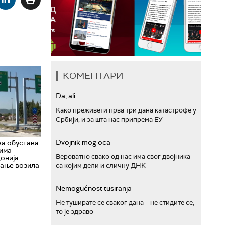
КОМЕНТАРИ
Da, ali...
Како преживети прва три дана катастрофе у
Србији, и за шта нас припрема ЕУ
Dvojnik mog oca
ва обустава
зима
Вероватно свако од нас има свог двојника
онија-
тање возила
са којим дели и сличну ДНК
Nemogućnost tusiranja
Не туширате се сваког дана – не стидите се,
то је здраво