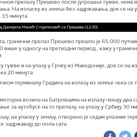
ичном прелазу Прешево после јутрошње гужве, нема 
ња. На изласку из земље без задржавања, док се на 
 15 минута.
ј Данијела Манић Стојилковић са Прешева (12.00)
та, гранични прелаз Прешево прешло је 65.000 путник
0 више у односу на претходни период , кажу у граничн
.
у гужве и на улазу у Грчку из Македоније, док се на и
ка 20 минута.
ичком терминалу Градина на излазу из земље чека се 
моторна возила на Батровцима на излазу чекају два са
ње за аутобусе на то прелазу, на улазу у Србију 30 ми
шу, на уласку у земљу, отворено је седам улазних тер
е задржавају до пола сата.