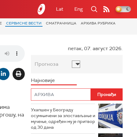
Lat
Eng
Е
СЕРВИСНЕ ВЕСТИ
СМАТРАЧНИЦА
АРХИВА РУБРИКА
петак, 07. август 2026.
Прогноза
Најновије
зима
Ухапшен у Београду
ргошу, на
осумњичени за злостављање и
мучење, одређен му је притвор
од 30 дана