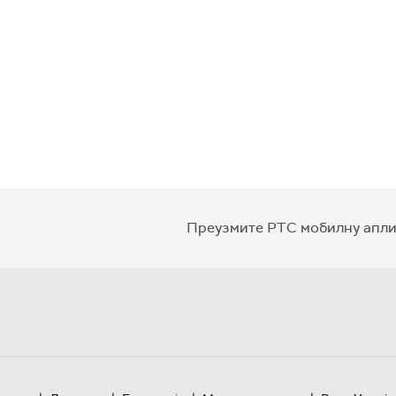
Преузмите РТС мобилну апли