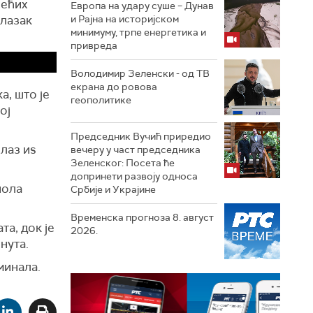
већих
Европа на удару суше – Дунав
улазак
и Рајна на историјском
минимуму, трпе енергетика и
привреда
Володимир Зеленски - од ТВ
екрана до ровова
а, што је
геополитике
ој
Председник Вучић приредио
злаз иѕ
вечеру у част председника
Зеленског: Посета ће
допринети развоју односа
пола
Србије и Украјине
Временска прогноза 8. август
та, док је
2026.
нута.
минала.