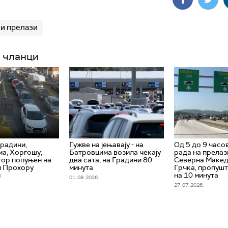
и прелази
 чланци
Градини,
Гужве на јењавају - на
Од 5 до 9 часо
а, Хоргошу;
Батровцима возила чекају
рада на прела
ор попуњен на
два сата, на Градини 80
Северна Макед
и Прохору
минута
Грчка, пропуш
м
на 10 минута
01. 08. 2026.
27. 07. 2026.