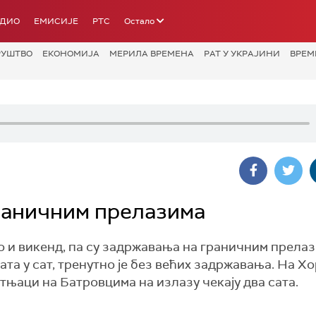
АДИО
ЕМИСИЈЕ
РТС
Остало
РУШТВО
ЕКОНОМИЈА
МЕРИЛА ВРЕМЕНА
РАТ У УКРАЈИНИ
ВРЕМ
раничним прелазима
 то и викенд, па су задржавања на граничним прела
та у сат, тренутно је без већих задржавања. На Хо
тњаци на Батровцима на излазу чекају два сата.