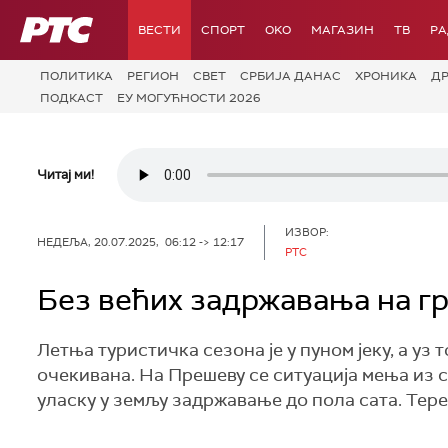
РТС
ВЕСТИ
СПОРТ
OKO
МАГАЗИН
ТВ
Р
ПОЛИТИКА
РЕГИОН
СВЕТ
СРБИЈА ДАНАС
ХРОНИКА
Д
ПОДКАСТ
ЕУ МОГУЋНОСТИ 2026
Читај ми!
ИЗВОР:
НЕДЕЉА, 20.07.2025, 06:12 -> 12:17
РТС
Без већих задржавања на г
Летња туристичка сезона је у пуном јеку, а уз
очекивана. На Прешеву се ситуација мења из са
уласку у земљу задржавање до пола сата. Тере