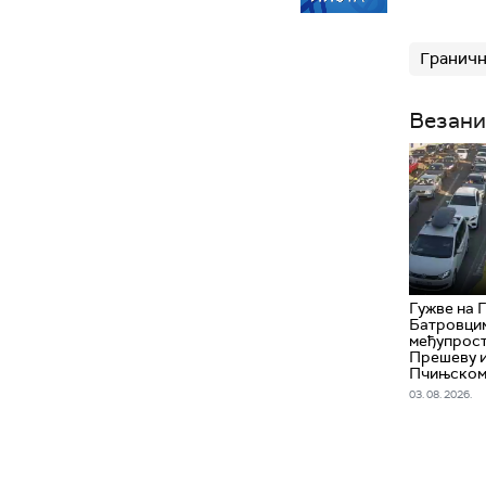
Граничн
Везани
Гужве на 
Батровцим
међупрост
Прешеву 
Пчињско
03. 08. 2026.