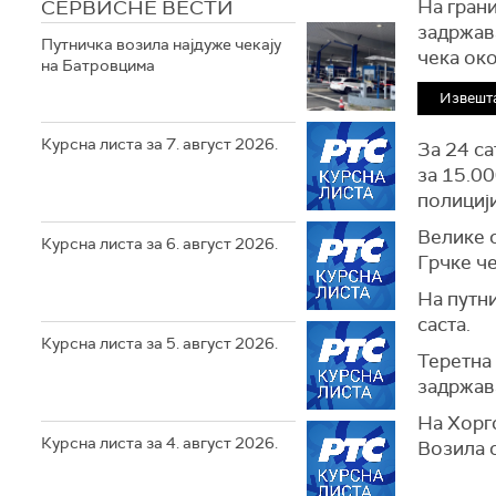
СЕРВИСНЕ ВЕСТИ
На гран
задржава
Путничка возила најдуже чекају
чека око
на Батровцима
Извешта
Курсна листа за 7. август 2026.
За 24 са
за 15.00
полицији
Велике с
Курсна листа за 6. август 2026.
Грчке че
На путн
саста.
Курсна листа за 5. август 2026.
Теретна 
задржава
На Хорго
Курсна листа за 4. август 2026.
Возила с