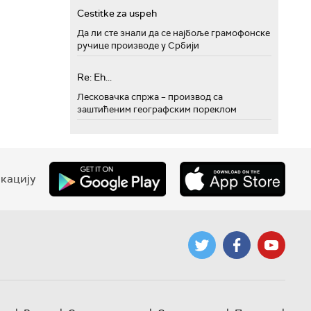
Cestitke za uspeh
Да ли сте знали да се најбоље грамофонске
ручице производе у Србији
Re: Eh...
Лесковачка спржа – производ са
заштићеним географским пореклом
кацију