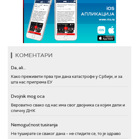
КОМЕНТАРИ
Da, ali...
Како преживети прва три дана катастрофе у Србији, и за
шта нас припрема ЕУ
Dvojnik mog oca
Вероватно свако од нас има свог двојника са којим дели и
сличну ДНК
Nemogućnost tusiranja
Не туширате се сваког дана – не стидите се, то је здраво