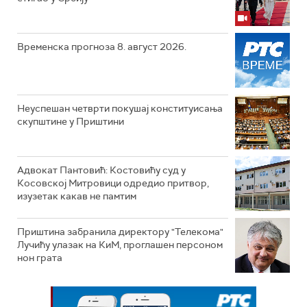
Временска прогноза 8. август 2026.
Неуспешан четврти покушај конституисања
скупштине у Приштини
Адвокат Пантовић: Костовићу суд у
Косовској Митровици одредио притвор,
изузетак какав не памтим
Приштина забранила директору "Телекома"
Лучићу улазак на КиМ, проглашен персоном
нон грата