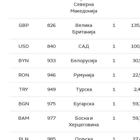
Северна
Македонија
GBP
826
Велика
1
135
Британија
USD
840
САД
1
100
BYN
933
Белорусија
1
30,
RON
946
Румунија
1
22,
TRY
949
Турска
1
2,
BGN
975
Бугарска
1
59,
BAM
977
Босна и
1
59,
Херцеговина
PLN
985
Пољска
1
27,