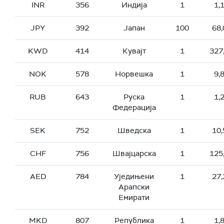
INR
356
Индија
1
1,
JPY
392
Јапан
100
68,
KWD
414
Кувајт
1
327
NOK
578
Норвешка
1
9,
RUB
643
Руска
1
1,
Федерација
SEK
752
Шведска
1
10,
CHF
756
Швајцарска
1
125
AED
784
Уједињени
1
27,
Арапски
Емирати
MKD
807
Република
1
1,