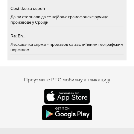
Cestitke za uspeh
Да ли сте знали да се најбоље грамофонске ручице
производе у Србији
Re: Eh...
Лесковачка спржа – производ са заштићеним географским
пореклом
Преузмите РТС мобилну апликацију