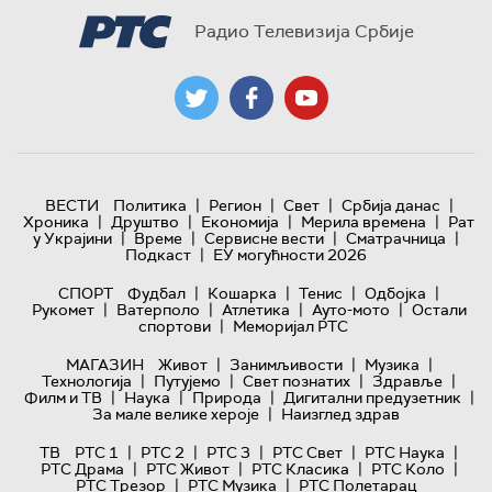
Радио Телевизија Србије
|
|
|
|
ВЕСТИ
Политика
Регион
Свет
Србија данас
|
|
|
|
Хроника
Друштво
Економија
Мерила времена
Рат
|
|
|
|
у Украјини
Време
Сервисне вести
Сматрачница
|
Подкаст
ЕУ могућности 2026
|
|
|
|
СПОРТ
Фудбал
Кошарка
Тенис
Одбојка
|
|
|
|
Рукомет
Ватерполо
Атлетика
Ауто-мото
Остали
|
спортови
Меморијал РТС
|
|
|
МАГАЗИН
Живот
Занимљивости
Музика
|
|
|
|
Технологијa
Путујемо
Свет познатих
Здравље
|
|
|
|
Филм и ТВ
Наука
Природа
Дигитални предузетник
|
За мале велике хероје
Наизглед здрав
|
|
|
|
|
ТВ
РТС 1
РТС 2
РТС 3
РТС Свет
РТС Наука
|
|
|
|
РТС Драма
РТС Живот
РТС Класика
РТС Коло
|
|
РТС Трезор
РТС Музика
РТС Полетарац