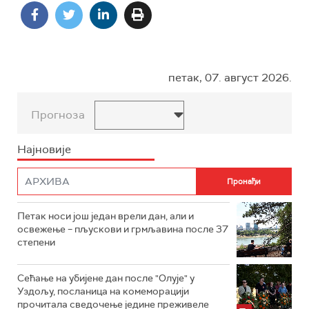
петак, 07. август 2026.
Прогноза
Најновије
Петак носи још један врели дан, али и
освежење – пљускови и грмљавина после 37
степени
Сећање на убијене дан после "Олује" у
Уздољу, посланица на комеморацији
прочитала сведочење једине преживеле