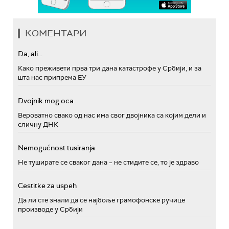
КОМЕНТАРИ
Da, ali...
Како преживети прва три дана катастрофе у Србији, и за
шта нас припрема ЕУ
Dvojnik mog oca
Вероватно свако од нас има свог двојника са којим дели и
сличну ДНК
Nemogućnost tusiranja
Не туширате се сваког дана – не стидите се, то је здраво
Cestitke za uspeh
Да ли сте знали да се најбоље грамофонске ручице
производе у Србији