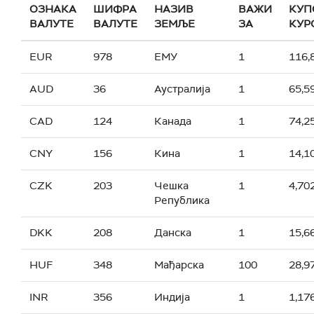
ОЗНАКА
ШИФРА
НАЗИВ
ВАЖИ
КУП
ВАЛУТЕ
ВАЛУТЕ
ЗЕМЉЕ
ЗА
КУР
EUR
978
ЕМУ
1
116,
AUD
36
Аустралија
1
65,5
CAD
124
Канада
1
74,2
CNY
156
Кина
1
14,1
CZK
203
Чешка
1
4,70
Република
DKK
208
Данска
1
15,6
HUF
348
Мађарска
100
28,9
INR
356
Индија
1
1,17