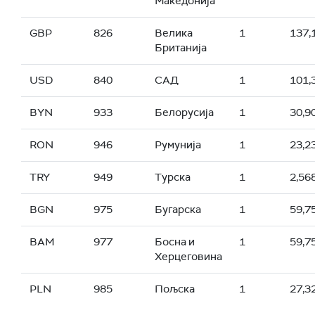
Македонија
GBP
826
Велика
1
137,
Британија
USD
840
САД
1
101,
BYN
933
Белорусија
1
30,9
RON
946
Румунија
1
23,2
TRY
949
Турска
1
2,56
BGN
975
Бугарска
1
59,7
BAM
977
Босна и
1
59,7
Херцеговина
PLN
985
Пољска
1
27,3