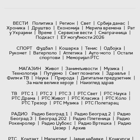
|
|
|
|
ВЕСТИ
Политика
Регион
Свет
Србија данас
|
|
|
|
Хроника
Друштво
Економија
Мерила времена
Рат
|
|
|
|
у Украјини
Време
Сервисне вести
Сматрачница
|
Подкаст
ЕУ могућности 2026
|
|
|
|
СПОРТ
Фудбал
Кошарка
Тенис
Одбојка
|
|
|
|
Рукомет
Ватерполо
Атлетика
Ауто-мото
Остали
|
спортови
Меморијал РТС
|
|
|
МАГАЗИН
Живот
Занимљивости
Музика
|
|
|
|
Технологијa
Путујемо
Свет познатих
Здравље
|
|
|
|
Филм и ТВ
Наука
Природа
Дигитални предузетник
|
За мале велике хероје
Наизглед здрав
|
|
|
|
|
ТВ
РТС 1
РТС 2
РТС 3
РТС Свет
РТС Наука
|
|
|
|
РТС Драма
РТС Живот
РТС Класика
РТС Коло
|
|
РТС Трезор
РТС Музика
РТС Полетарац
|
|
РАДИО
Радио Београд 1
Радио Београд 2
Радио
|
|
|
Београд 3
Београд 202
Радио Плетеница
Радио
|
|
|
Рокенролер
Радио Џубокс
Радио Вртешка
Радио
|
Џезер
Архив
|
|
|
|
РТС
Контакт
Маркетинг
Јавне набавке
Конкурси