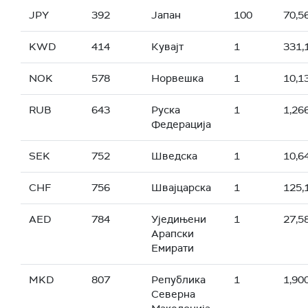
JPY
392
Јапан
100
70,5
KWD
414
Кувајт
1
331,
NOK
578
Норвешка
1
10,1
RUB
643
Руска
1
1,26
Федерација
SEK
752
Шведска
1
10,6
CHF
756
Швајцарска
1
125,
AED
784
Уједињени
1
27,5
Арапски
Емирати
MKD
807
Република
1
1,90
Северна