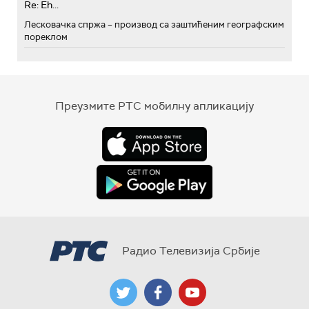
Re: Eh...
Лесковачка спржа – производ са заштићеним географским
пореклом
Преузмите РТС мобилну апликацију
Радио Телевизија Србије